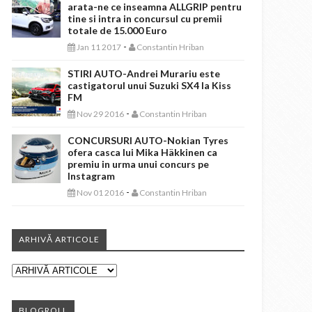
arata-ne ce inseamna ALLGRIP pentru
tine si intra in concursul cu premii
totale de 15.000 Euro
-
Jan 11 2017
Constantin Hriban
STIRI AUTO-Andrei Murariu este
castigatorul unui Suzuki SX4 la Kiss
FM
-
Nov 29 2016
Constantin Hriban
CONCURSURI AUTO-Nokian Tyres
ofera casca lui Mika Häkkinen ca
premiu in urma unui concurs pe
Instagram
-
Nov 01 2016
Constantin Hriban
ARHIVĂ ARTICOLE
BLOGROLL