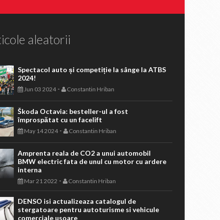
icole aleatorii
Spectacol auto și competiție la sânge la ATBS
2024!
-
Jun 03 2024
Constantin Hriban
Škoda Octavia: besteller-ul a fost
împrospătat cu un facelift
-
May 14 2024
Constantin Hriban
Amprenta reala de CO2 a unui automobil
BMW electric fata de unul cu motor cu ardere
interna
-
Mar 21 2022
Constantin Hriban
DENSO isi actualizeaza catalogul de
stergatoare pentru autoturisme si vehicule
comerciale usoare