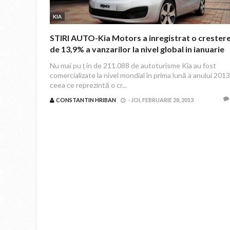
KIA
STIRI AUTO-Kia Motors a inregistrat o crester
de 13,9% a vanzarilor la nivel global in ianuarie
2013
Nu mai pu ț in de 211.088 de autoturisme Kia au fost
comercializate la nivel mondial în prima lună a anului 2013
ceea ce reprezintă o cr...
CONSTANTIN HRIBAN
-
JOI, FEBRUARIE 28, 2013