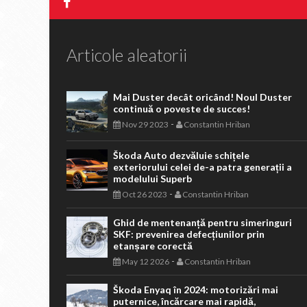
Articole aleatorii
Mai Duster decât oricând! Noul Duster
continuă o poveste de succes!
-
Nov 29 2023
Constantin Hriban
Škoda Auto dezvăluie schițele
exteriorului celei de-a patra generații a
modelului Superb
-
Oct 26 2023
Constantin Hriban
Ghid de mentenanță pentru simeringuri
SKF: prevenirea defecțiunilor prin
etanșare corectă
-
May 12 2026
Constantin Hriban
Škoda Enyaq în 2024: motorizări mai
puternice, încărcare mai rapidă,