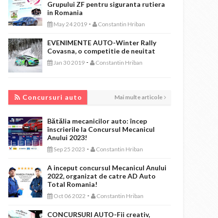
Grupului ZF pentru siguranta rutiera
in Romania
-
May 24 2019
Constantin Hriban
EVENIMENTE AUTO-Winter Rally
Covasna, o competitie de neuitat
-
Jan 30 2019
Constantin Hriban
CONCURSURI AUTO
Concursuri auto
Mai multe articole
Bătălia mecanicilor auto: încep
înscrierile la Concursul Mecanicul
Anului 2023!
-
Sep 25 2023
Constantin Hriban
A inceput concursul Mecanicul Anului
2022, organizat de catre AD Auto
Total Romania!
-
Oct 06 2022
Constantin Hriban
CONCURSURI AUTO-Fii creativ,