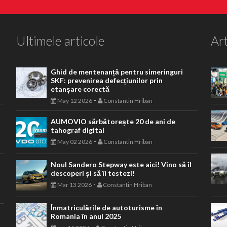
Ultimele articole
Art
Ghid de mentenanță pentru simeringuri
SKF: prevenirea defecțiunilor prin
etanșare corectă
-
May 12 2026
Constantin Hriban
AUMOVIO sărbătorește 20 de ani de
tahograf digital
-
May 02 2026
Constantin Hriban
Noul Sandero Stepway este aici! Vino să îl
descoperi și să îl testezi!
-
Mar 13 2026
Constantin Hriban
Înmatriculările de autoturisme în
Romania în anul 2025