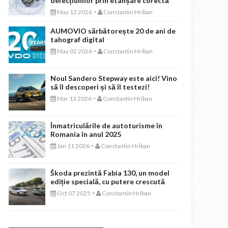
defecțiunilor prin etanșare corectă
-
May 12 2026
Constantin Hriban
AUMOVIO sărbătorește 20 de ani de
tahograf digital
-
May 02 2026
Constantin Hriban
Noul Sandero Stepway este aici! Vino
să îl descoperi și să îl testezi!
-
Mar 13 2026
Constantin Hriban
Înmatriculările de autoturisme în
Romania în anul 2025
-
Jan 11 2026
Constantin Hriban
Škoda prezintă Fabia 130, un model
ediție specială, cu putere crescută
-
Oct 07 2025
Constantin Hriban