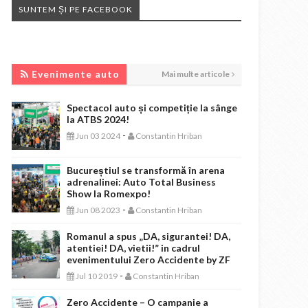
SUNTEM ȘI PE FACEBOOK
EVENIMENTE AUTO
Evenimente auto
Mai multe articole
Spectacol auto și competiție la sânge
la ATBS 2024!
-
Jun 03 2024
Constantin Hriban
Bucureștiul se transformă în arena
adrenalinei: Auto Total Business
Show la Romexpo!
-
Jun 08 2023
Constantin Hriban
Romanul a spus „DA, sigurantei! DA,
atentiei! DA, vietii!” in cadrul
evenimentului Zero Accidente by ZF
-
Jul 10 2019
Constantin Hriban
Zero Accidente – O campanie a