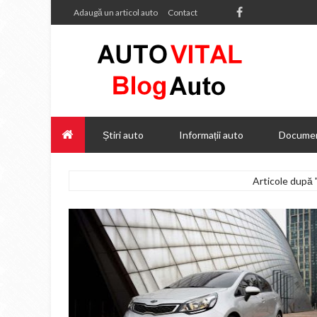
Adaugă un articol auto
Contact
Știri auto
Informații auto
Documen
Articole după 