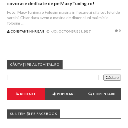
covorase dedicate de pe MaxyTuning.ro!
Foto: MaxyTuning.ro Folosim masina in fiecare zi si la tot felul de
sarcini. Chiar daca avem o masina de dimensiuni mai mici o
folosim ...
0
CONSTANTIN HRIBAN
-
JOI, OCTOMBRIE 19, 2017
CĂUTAȚI PE AUTOVITAL.RO
RECENTE
POPULARE
COMENTARII
SUNTEM ȘI PE FACEBOOK