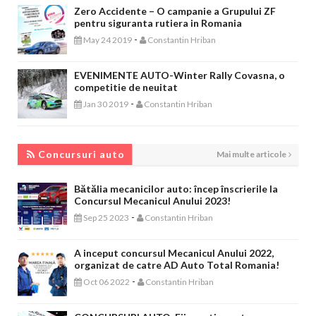
Zero Accidente – O campanie a Grupului ZF
pentru siguranta rutiera in Romania
-
May 24 2019
Constantin Hriban
EVENIMENTE AUTO-Winter Rally Covasna, o
competitie de neuitat
-
Jan 30 2019
Constantin Hriban
CONCURSURI AUTO
Concursuri auto
Mai multe articole
Bătălia mecanicilor auto: încep înscrierile la
Concursul Mecanicul Anului 2023!
-
Sep 25 2023
Constantin Hriban
A inceput concursul Mecanicul Anului 2022,
organizat de catre AD Auto Total Romania!
-
Oct 06 2022
Constantin Hriban