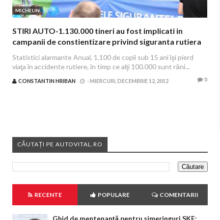
MICHELIN
STIRI AUTO-1.130.000 tineri au fost implicati in
campanii de constientizare privind siguranta rutiera
(2009-2012)
Statistici alarmante Anual, 1.100 de copii sub 15 ani îşi pierd
viaţa în accidente rutiere, în timp ce alţi 100.000 sunt răni...
0
CONSTANTIN HRIBAN
-
MIERCURI, DECEMBRIE 12, 2012
CĂUTAȚI PE AUTOVITAL.RO
RECENTE
POPULARE
COMENTARII
Ghid de mentenanță pentru simeringuri SKF: