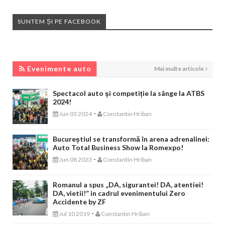
SUNTEM ȘI PE FACEBOOK
EVENIMENTE AUTO
Evenimente auto
Mai multe articole
Spectacol auto și competiție la sânge la ATBS
2024!
-
Jun 03 2024
Constantin Hriban
Bucureștiul se transformă în arena adrenalinei:
Auto Total Business Show la Romexpo!
-
Jun 08 2023
Constantin Hriban
Romanul a spus „DA, sigurantei! DA, atentiei!
DA, vietii!” in cadrul evenimentului Zero
Accidente by ZF
-
Jul 10 2019
Constantin Hriban