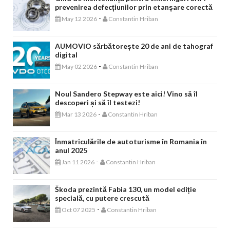
prevenirea defecțiunilor prin etanșare corectă
-
May 12 2026
Constantin Hriban
AUMOVIO sărbătorește 20 de ani de tahograf
digital
-
May 02 2026
Constantin Hriban
Noul Sandero Stepway este aici! Vino să îl
descoperi și să îl testezi!
-
Mar 13 2026
Constantin Hriban
Înmatriculările de autoturisme în Romania în
anul 2025
-
Jan 11 2026
Constantin Hriban
Škoda prezintă Fabia 130, un model ediție
specială, cu putere crescută
-
Oct 07 2025
Constantin Hriban