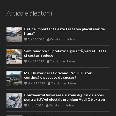
Articole aleatorii
Cat de importanta este testarea placutelor de
frana?
-
Apr 28 2020
Constantin Hriban
Semiremorca cu prelata: siguranță, versatilitate
și costuri reduse
-
Jan 17 2025
Constantin Hriban
Mai Duster decât oricând! Noul Duster
continuă o poveste de succes!
-
Nov 29 2023
Constantin Hriban
Continental furnizează sistem digital de acces
pentru SUV-ul electric premium Audi Q6 e-tron
-
Jul 14 2025
Constantin Hriban