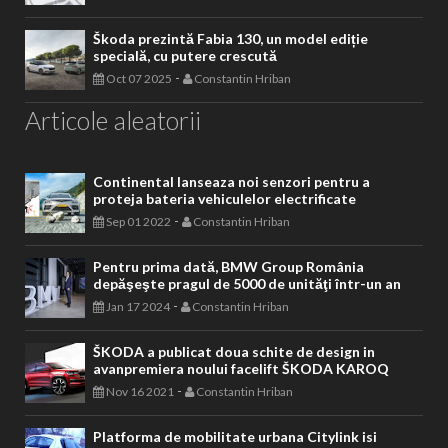
Škoda prezintă Fabia 130, un model ediție
specială, cu putere crescută
-
Oct 07 2025
Constantin Hriban
Articole aleatorii
Continental lanseaza noi senzori pentru a
proteja bateria vehiculelor electrificate
-
Sep 01 2022
Constantin Hriban
Pentru prima dată, BMW Group România
depăşeşte pragul de 5000 de unităţi într-un an
-
Jan 17 2024
Constantin Hriban
ŠKODA a publicat doua schite de design in
avanpremiera noului facelift ŠKODA KAROQ
-
Nov 16 2021
Constantin Hriban
Platforma de mobilitate urbana Citylink isi