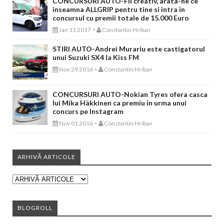
CONCURSURI AUTO-Fii creativ, arata-ne ce
inseamna ALLGRIP pentru tine si intra in
concursul cu premii totale de 15.000 Euro
-
Jan 11 2017
Constantin Hriban
STIRI AUTO-Andrei Murariu este castigatorul
unui Suzuki SX4 la Kiss FM
-
Nov 29 2016
Constantin Hriban
CONCURSURI AUTO-Nokian Tyres ofera casca
lui Mika Häkkinen ca premiu in urma unui
concurs pe Instagram
-
Nov 01 2016
Constantin Hriban
ARHIVĂ ARTICOLE
BLOGROLL