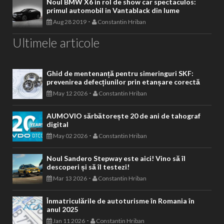
Noul BMW X6 in rol de show car spectaculos:
primul automobil in Vantablack din lume
-
Aug 28 2019
Constantin Hriban
Ultimele articole
Ghid de mentenanță pentru simeringuri SKF:
prevenirea defecțiunilor prin etanșare corectă
-
May 12 2026
Constantin Hriban
AUMOVIO sărbătorește 20 de ani de tahograf
digital
-
May 02 2026
Constantin Hriban
Noul Sandero Stepway este aici! Vino să îl
descoperi și să îl testezi!
-
Mar 13 2026
Constantin Hriban
Înmatriculările de autoturisme în Romania în
anul 2025
-
Jan 11 2026
Constantin Hriban