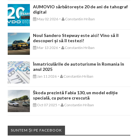
AUMOVIO sărbătorește 20 de ani de tahograf
digital
-
May 02 2026
Constantin Hriban
Noul Sandero Stepway este aici! Vino să îl
descoperi și să îl testezi!
-
Mar 13 2026
Constantin Hriban
Înmatriculările de autoturisme în Romania în
anul 2025
-
Jan 11 2026
Constantin Hriban
Škoda prezintă Fabia 130, un model ediție
specială, cu putere crescută
-
Oct 07 2025
Constantin Hriban
SUNTEM ȘI PE FACEBOOK