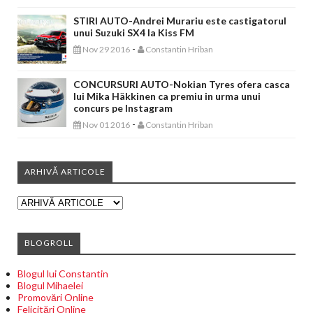
STIRI AUTO-Andrei Murariu este castigatorul
unui Suzuki SX4 la Kiss FM
-
Nov 29 2016
Constantin Hriban
CONCURSURI AUTO-Nokian Tyres ofera casca
lui Mika Häkkinen ca premiu in urma unui
concurs pe Instagram
-
Nov 01 2016
Constantin Hriban
ARHIVĂ ARTICOLE
BLOGROLL
Blogul lui Constantin
Blogul Mihaelei
Promovări Online
Felicitări Online