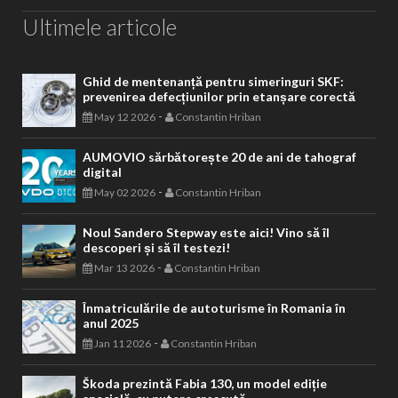
Ultimele articole
Ghid de mentenanță pentru simeringuri SKF:
prevenirea defecțiunilor prin etanșare corectă
-
May 12 2026
Constantin Hriban
AUMOVIO sărbătorește 20 de ani de tahograf
digital
-
May 02 2026
Constantin Hriban
Noul Sandero Stepway este aici! Vino să îl
descoperi și să îl testezi!
-
Mar 13 2026
Constantin Hriban
Înmatriculările de autoturisme în Romania în
anul 2025
-
Jan 11 2026
Constantin Hriban
Škoda prezintă Fabia 130, un model ediție