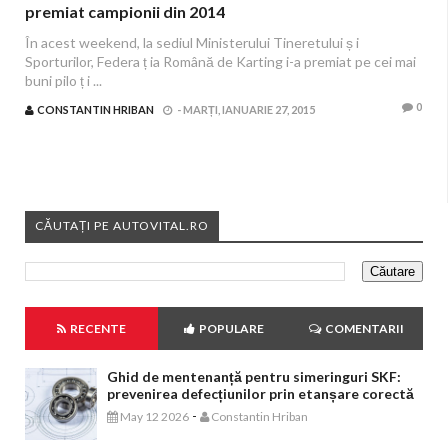
premiat campionii din 2014
În acest weekend, la sediul Ministerului Tineretului ș i
Sporturilor, Federa ț ia Română de Karting i-a premiat pe cei mai
buni pilo ț i ...
0
CONSTANTIN HRIBAN
-
MARȚI, IANUARIE 27, 2015
CĂUTAȚI PE AUTOVITAL.RO
RECENTE
POPULARE
COMENTARII
Ghid de mentenanță pentru simeringuri SKF:
prevenirea defecțiunilor prin etanșare corectă
-
May 12 2026
Constantin Hriban