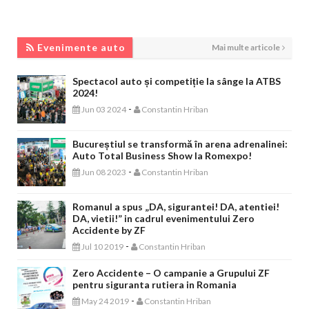
EVENIMENTE AUTO
Evenimente auto
Mai multe articole
Spectacol auto și competiție la sânge la ATBS
2024!
-
Jun 03 2024
Constantin Hriban
Bucureștiul se transformă în arena adrenalinei:
Auto Total Business Show la Romexpo!
-
Jun 08 2023
Constantin Hriban
Romanul a spus „DA, sigurantei! DA, atentiei!
DA, vietii!” in cadrul evenimentului Zero
Accidente by ZF
-
Jul 10 2019
Constantin Hriban
Zero Accidente – O campanie a Grupului ZF
pentru siguranta rutiera in Romania
-
May 24 2019
Constantin Hriban