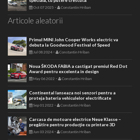
specială, cu putere crescută
-
Oct 07 2025
Constantin Hriban
Articole aleatorii
Primul MINI John Cooper Works electric va
debuta la Goodwood Festival of Speed
-
Jul 08 2024
Constantin Hriban
Noua ŠKODA FABIA a castigat premiul Red Dot
Award pentru excelenta in design
-
May 06 2022
Constantin Hriban
Continental lanseaza noi senzori pentru a
proteja bateria vehiculelor electrificate
-
Sep 01 2022
Constantin Hriban
Carcasa de motoare electrice Neue Klasse –
pregătire pentru producţie cu printare 3D
-
Jun 03 2024
Constantin Hriban