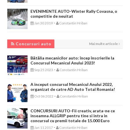
EVENIMENTE AUTO-Winter Rally Covasna, o
competitie de neuitat
-
Jan 30 2019
Constantin Hriban
CONCURSURI AUTO
Concursuri auto
Mai multe articole
Bătălia mecanicilor auto: încep înscrierile la
Concursul Mecanicul Anului 2023!
-
Sep 25 2023
Constantin Hriban
A inceput concursul Mecanicul Anului 2022,
organizat de catre AD Auto Total Romania!
-
Oct 06 2022
Constantin Hriban
CONCURSURI AUTO-Fii creativ, arata-ne ce
inseamna ALLGRIP pentru tine si intra in
concursul cu premii totale de 15.000 Euro
-
Jan 11 2017
Constantin Hriban