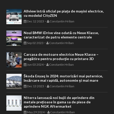
Allview intră oficial pe piața de mașini electrice,
cu modelul CityZEN
-
Dec 12 2023
Constantin Hriban
Noul BMW iDrive vine odată cu Neue Klasse,
caracterizat de patru elemente centrale
-
Sep 02 2023
Constantin Hriban
Carcasa de motoare electrice Neue Klasse –
pregătire pentru producţie cu printare 3D
-
Jun 03 2024
Constantin Hriban
Škoda Enyaq în 2024: motorizări mai puternice,
încărcare mai rapidă, autonomie și mai mare
-
Dec 13 2023
Constantin Hriban
Niterra lansează noi bujii de aprindere din
metale prețioase în gama sa de piese de
aprindere NGK Aftermarket
-
May 29 2024
Constantin Hriban