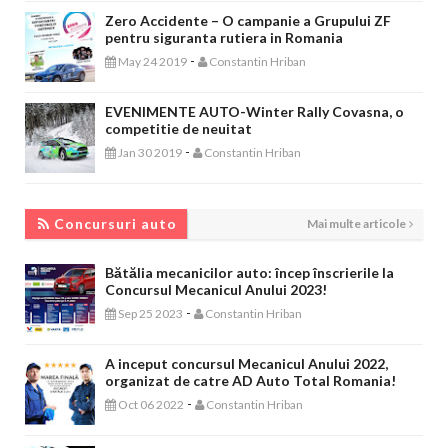
Zero Accidente – O campanie a Grupului ZF
pentru siguranta rutiera in Romania
-
May 24 2019
Constantin Hriban
EVENIMENTE AUTO-Winter Rally Covasna, o
competitie de neuitat
-
Jan 30 2019
Constantin Hriban
CONCURSURI AUTO
Concursuri auto
Mai multe articole
Bătălia mecanicilor auto: încep înscrierile la
Concursul Mecanicul Anului 2023!
-
Sep 25 2023
Constantin Hriban
A inceput concursul Mecanicul Anului 2022,
organizat de catre AD Auto Total Romania!
-
Oct 06 2022
Constantin Hriban