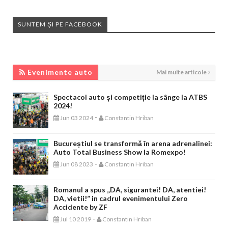
SUNTEM ȘI PE FACEBOOK
EVENIMENTE AUTO
Evenimente auto
Mai multe articole
Spectacol auto și competiție la sânge la ATBS
2024!
-
Jun 03 2024
Constantin Hriban
Bucureștiul se transformă în arena adrenalinei:
Auto Total Business Show la Romexpo!
-
Jun 08 2023
Constantin Hriban
Romanul a spus „DA, sigurantei! DA, atentiei!
DA, vietii!” in cadrul evenimentului Zero
Accidente by ZF
-
Jul 10 2019
Constantin Hriban