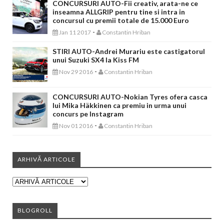
CONCURSURI AUTO-Fii creativ, arata-ne ce
inseamna ALLGRIP pentru tine si intra in
concursul cu premii totale de 15.000 Euro
-
Jan 11 2017
Constantin Hriban
STIRI AUTO-Andrei Murariu este castigatorul
unui Suzuki SX4 la Kiss FM
-
Nov 29 2016
Constantin Hriban
CONCURSURI AUTO-Nokian Tyres ofera casca
lui Mika Häkkinen ca premiu in urma unui
concurs pe Instagram
-
Nov 01 2016
Constantin Hriban
ARHIVĂ ARTICOLE
BLOGROLL