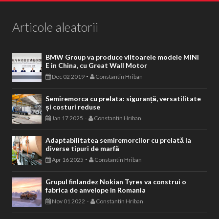
Articole aleatorii
BMW Group va produce viitoarele modele MINI
E in China, cu Great Wall Motor
-
Dec 02 2019
Constantin Hriban
Semiremorca cu prelata: siguranță, versatilitate
și costuri reduse
-
Jan 17 2025
Constantin Hriban
Adaptabilitatea semiremorcilor cu prelată la
diverse tipuri de marfă
-
Apr 16 2025
Constantin Hriban
Grupul finlandez Nokian Tyres va construi o
fabrica de anvelope in Romania
-
Nov 01 2022
Constantin Hriban