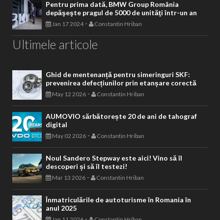
Pentru prima dată, BMW Group România
depăşeşte pragul de 5000 de unităţi într-un an
-
Jan 17 2024
Constantin Hriban
Ultimele articole
Ghid de mentenanță pentru simeringuri SKF:
prevenirea defecțiunilor prin etanșare corectă
-
May 12 2026
Constantin Hriban
AUMOVIO sărbătorește 20 de ani de tahograf
digital
-
May 02 2026
Constantin Hriban
Noul Sandero Stepway este aici! Vino să îl
descoperi și să îl testezi!
-
Mar 13 2026
Constantin Hriban
Înmatriculările de autoturisme în Romania în
anul 2025
-
Jan 11 2026
Constantin Hriban