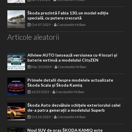
Škoda prezintă Fabia 130, un model ediție
specială, cu putere crescută
-
Oct 07 2025
Constantin Hriban
Articole aleatorii
Allview AUTO lansează versiunea cu 4 locuri și
baterie extinsă a modelului CityZEN
-
Mar 20 2024
Constantin Hriban
Primele detalii despre modelele actualizate
Škoda Scala și Škoda Kamiq
-
Jul 20 2023
Constantin Hriban
Škoda Auto dezvăluie schițele exteriorului celei
de-a patra generații a modelului Superb
-
Oct 26 2023
Constantin Hriban
Noul SUV de oras ŠKODA KAMIQ este