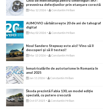
Ghid de mentenanță pentru simeringuri SKF:
prevenirea defecțiunilor prin etanșare corectă
-
May 12 2026
Constantin Hriban
AUMOVIO sărbătorește 20 de ani de tahograf
digital
-
May 02 2026
Constantin Hriban
Noul Sandero Stepway este aici! Vino să îl
descoperi și să îl testezi!
-
Mar 13 2026
Constantin Hriban
Înmatriculările de autoturisme în Romania în
anul 2025
-
Jan 11 2026
Constantin Hriban
Škoda prezintă Fabia 130, un model ediție
specială, cu putere crescută
-
Oct 07 2025
Constantin Hriban