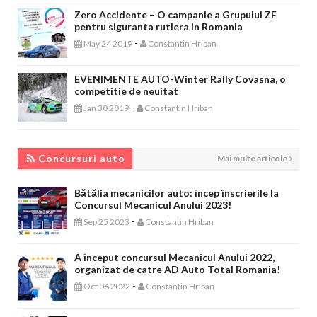
Zero Accidente – O campanie a Grupului ZF
pentru siguranta rutiera in Romania
-
May 24 2019
Constantin Hriban
EVENIMENTE AUTO-Winter Rally Covasna, o
competitie de neuitat
-
Jan 30 2019
Constantin Hriban
CONCURSURI AUTO
Concursuri auto
Mai multe articole
Bătălia mecanicilor auto: încep înscrierile la
Concursul Mecanicul Anului 2023!
-
Sep 25 2023
Constantin Hriban
A inceput concursul Mecanicul Anului 2022,
organizat de catre AD Auto Total Romania!
-
Oct 06 2022
Constantin Hriban