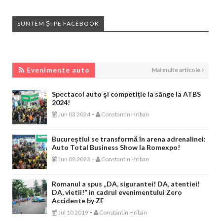
SUNTEM ȘI PE FACEBOOK
EVENIMENTE AUTO
Evenimente auto
Mai multe articole
Spectacol auto și competiție la sânge la ATBS
2024!
-
Jun 03 2024
Constantin Hriban
Bucureștiul se transformă în arena adrenalinei:
Auto Total Business Show la Romexpo!
-
Jun 08 2023
Constantin Hriban
Romanul a spus „DA, sigurantei! DA, atentiei!
DA, vietii!” in cadrul evenimentului Zero
Accidente by ZF
-
Jul 10 2019
Constantin Hriban