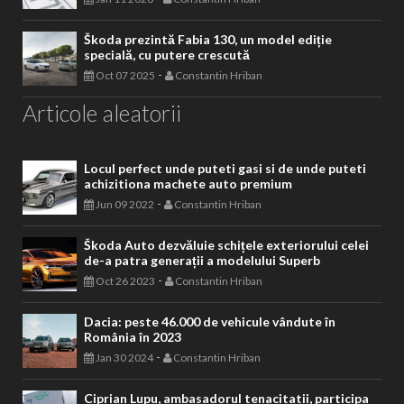
Škoda prezintă Fabia 130, un model ediție
specială, cu putere crescută
-
Oct 07 2025
Constantin Hriban
Articole aleatorii
Locul perfect unde puteti gasi si de unde puteti
achizitiona machete auto premium
-
Jun 09 2022
Constantin Hriban
Škoda Auto dezvăluie schițele exteriorului celei
de-a patra generații a modelului Superb
-
Oct 26 2023
Constantin Hriban
Dacia: peste 46.000 de vehicule vândute în
România în 2023
-
Jan 30 2024
Constantin Hriban
Ciprian Lupu, ambasadorul tenacitatii, participa