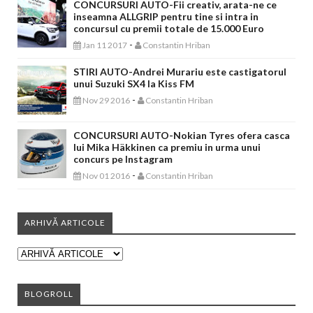
CONCURSURI AUTO-Fii creativ, arata-ne ce
inseamna ALLGRIP pentru tine si intra in
concursul cu premii totale de 15.000 Euro
-
Jan 11 2017
Constantin Hriban
STIRI AUTO-Andrei Murariu este castigatorul
unui Suzuki SX4 la Kiss FM
-
Nov 29 2016
Constantin Hriban
CONCURSURI AUTO-Nokian Tyres ofera casca
lui Mika Häkkinen ca premiu in urma unui
concurs pe Instagram
-
Nov 01 2016
Constantin Hriban
ARHIVĂ ARTICOLE
BLOGROLL