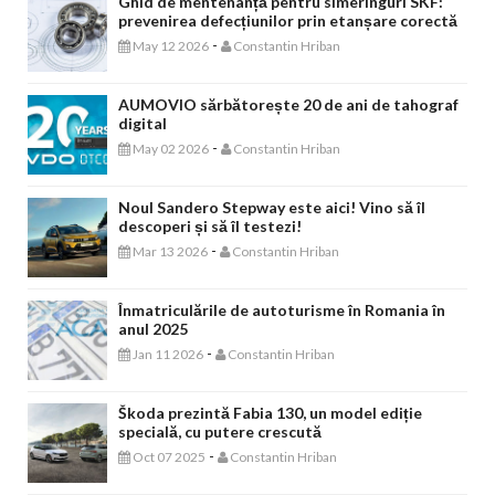
Ghid de mentenanță pentru simeringuri SKF:
prevenirea defecțiunilor prin etanșare corectă
-
May 12 2026
Constantin Hriban
AUMOVIO sărbătorește 20 de ani de tahograf
digital
-
May 02 2026
Constantin Hriban
Noul Sandero Stepway este aici! Vino să îl
descoperi și să îl testezi!
-
Mar 13 2026
Constantin Hriban
Înmatriculările de autoturisme în Romania în
anul 2025
-
Jan 11 2026
Constantin Hriban
Škoda prezintă Fabia 130, un model ediție
specială, cu putere crescută
-
Oct 07 2025
Constantin Hriban