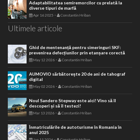
Adaptabilitatea semiremorcilor cu prelată la
diverse tipuri de marfă
-
Apr 16 2025
Constantin Hriban
Ultimele articole
Ghid de mentenanță pentru simeringuri SKF:
prevenirea defecțiunilor prin etanșare corectă
-
May 12 2026
Constantin Hriban
AUMOVIO sărbătorește 20 de ani de tahograf
digital
-
May 02 2026
Constantin Hriban
Noul Sandero Stepway este aici! Vino să îl
descoperi și să îl testezi!
-
Mar 13 2026
Constantin Hriban
Înmatriculările de autoturisme în Romania în
anul 2025
-
Jan 11 2026
Constantin Hriban