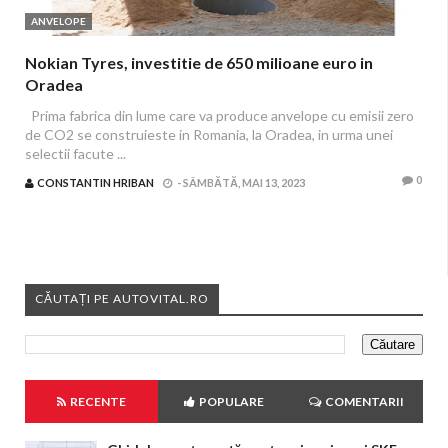
ANVELOPE
Nokian Tyres, investitie de 650 milioane euro in
Oradea
Prima fabrica din lume care va produce anvelope cu emisii zero
de CO2 se construieste in Romania, la Oradea, in urma unei
selectii facute ...
0
CONSTANTIN HRIBAN
-
SÂMBĂTĂ, MAI 13, 2023
CĂUTAȚI PE AUTOVITAL.RO
RECENTE
POPULARE
COMENTARII