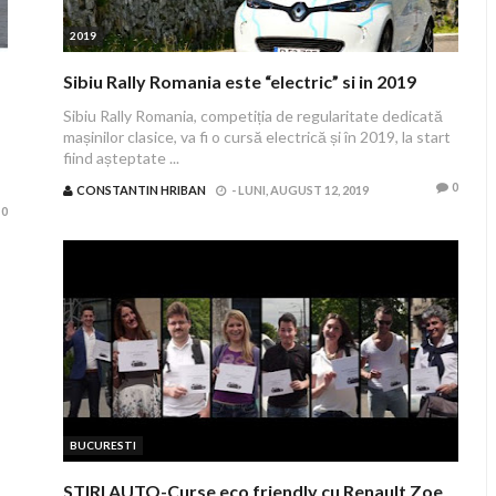
2019
Sibiu Rally Romania este “electric” si in 2019
Sibiu Rally Romania, competiția de regularitate dedicată
mașinilor clasice, va fi o cursă electrică și în 2019, la start
fiind așteptate ...
0
CONSTANTIN HRIBAN
-
LUNI, AUGUST 12, 2019
0
BUCURESTI
STIRI AUTO-Curse eco friendly cu Renault Zoe