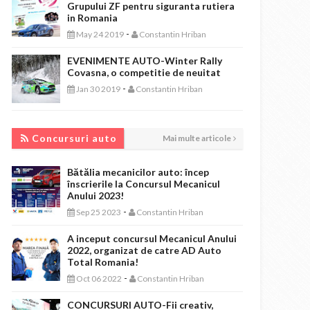
Grupului ZF pentru siguranta rutiera
in Romania
-
May 24 2019
Constantin Hriban
EVENIMENTE AUTO-Winter Rally
Covasna, o competitie de neuitat
-
Jan 30 2019
Constantin Hriban
CONCURSURI AUTO
Concursuri auto
Mai multe articole
Bătălia mecanicilor auto: încep
înscrierile la Concursul Mecanicul
Anului 2023!
-
Sep 25 2023
Constantin Hriban
A inceput concursul Mecanicul Anului
2022, organizat de catre AD Auto
Total Romania!
-
Oct 06 2022
Constantin Hriban
CONCURSURI AUTO-Fii creativ,