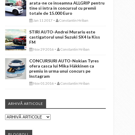
arata-ne ce inseamna ALLGRIP pentru
tine si intra in concursul cu premii
totale de 15.000 Euro
-
Jan 11 2017
Constantin Hriban
STIRI AUTO-Andrei Murariu este
castigatorul unui Suzuki SX4 la Kiss
FM
-
Nov 29 2016
Constantin Hriban
CONCURSURI AUTO-Nokian Tyres
ofera casca lui Mika Häkkinen ca
premiu in urma unui concurs pe
Instagram
-
Nov 01 2016
Constantin Hriban
ARHIVĂ ARTICOLE
BLOGROLL