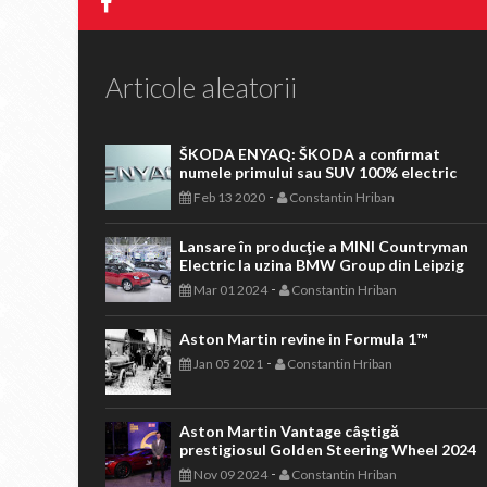
Articole aleatorii
ŠKODA ENYAQ: ŠKODA a confirmat
numele primului sau SUV 100% electric
-
Feb 13 2020
Constantin Hriban
Lansare în producţie a MINI Countryman
Electric la uzina BMW Group din Leipzig
-
Mar 01 2024
Constantin Hriban
Aston Martin revine in Formula 1™
-
Jan 05 2021
Constantin Hriban
Aston Martin Vantage câștigă
prestigiosul Golden Steering Wheel 2024
-
Nov 09 2024
Constantin Hriban