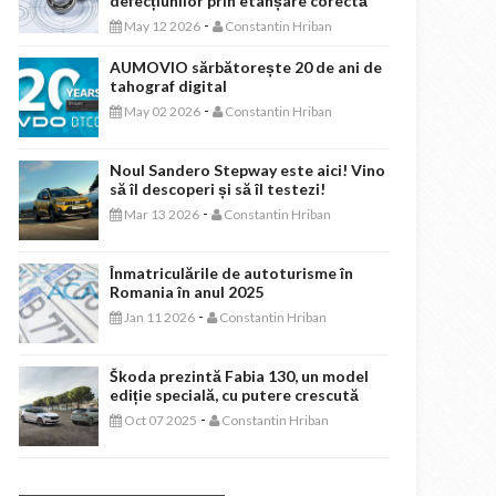
defecțiunilor prin etanșare corectă
-
May 12 2026
Constantin Hriban
AUMOVIO sărbătorește 20 de ani de
tahograf digital
-
May 02 2026
Constantin Hriban
Noul Sandero Stepway este aici! Vino
să îl descoperi și să îl testezi!
-
Mar 13 2026
Constantin Hriban
Înmatriculările de autoturisme în
Romania în anul 2025
-
Jan 11 2026
Constantin Hriban
Škoda prezintă Fabia 130, un model
ediție specială, cu putere crescută
-
Oct 07 2025
Constantin Hriban