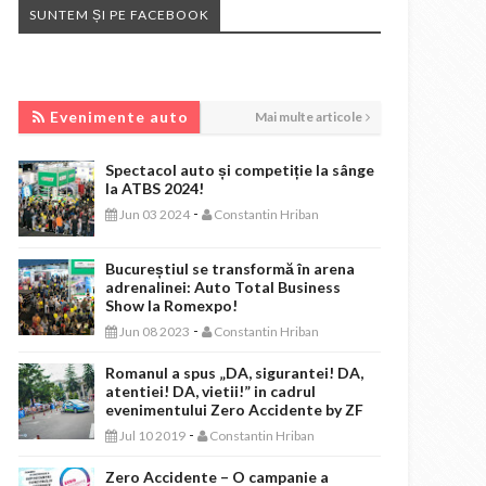
SUNTEM ȘI PE FACEBOOK
EVENIMENTE AUTO
Evenimente auto
Mai multe articole
Spectacol auto și competiție la sânge
la ATBS 2024!
-
Jun 03 2024
Constantin Hriban
Bucureștiul se transformă în arena
adrenalinei: Auto Total Business
Show la Romexpo!
-
Jun 08 2023
Constantin Hriban
Romanul a spus „DA, sigurantei! DA,
atentiei! DA, vietii!” in cadrul
evenimentului Zero Accidente by ZF
-
Jul 10 2019
Constantin Hriban
Zero Accidente – O campanie a