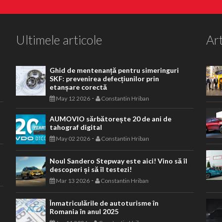
Ultimele articole
Art
Ghid de mentenanță pentru simeringuri
SKF: prevenirea defecțiunilor prin
etanșare corectă
-
May 12 2026
Constantin Hriban
AUMOVIO sărbătorește 20 de ani de
tahograf digital
-
May 02 2026
Constantin Hriban
Noul Sandero Stepway este aici! Vino să îl
descoperi și să îl testezi!
-
Mar 13 2026
Constantin Hriban
Înmatriculările de autoturisme în
Romania în anul 2025