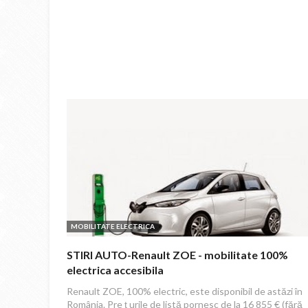
MOBILITATE ELECTRICA
STIRI AUTO-Renault ZOE - mobilitate 100%
electrica accesibila
Renault ZOE, 100% electric, este disponibil de astăzi în
România. Pre ț urile de listă pornesc de la 16 855 € (fără