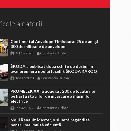
icole aleatorii
Continental Anvelope Timișoara: 25 de ani și
300 de milioane de anvelope
-
Oct 16 2023
Constantin Hriban
ŠKODA a publicat doua schite de design in
avanpremiera noului facelift ŠKODA KAROQ
-
Nov 16 2021
Constantin Hriban
PROMELEK XXI a adaugat 200 de locatii noi
pe harta statiilor de incarcare a masinilor
electrice
-
Feb 02 2022
Constantin Hriban
Noul Renault Master, o siluetă regândită
pentru mai multă eficiență