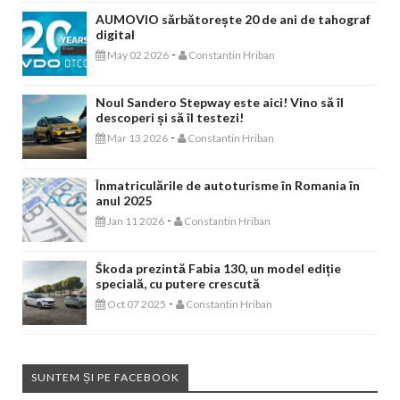
AUMOVIO sărbătorește 20 de ani de tahograf
digital
-
May 02 2026
Constantin Hriban
Noul Sandero Stepway este aici! Vino să îl
descoperi și să îl testezi!
-
Mar 13 2026
Constantin Hriban
Înmatriculările de autoturisme în Romania în
anul 2025
-
Jan 11 2026
Constantin Hriban
Škoda prezintă Fabia 130, un model ediție
specială, cu putere crescută
-
Oct 07 2025
Constantin Hriban
SUNTEM ȘI PE FACEBOOK