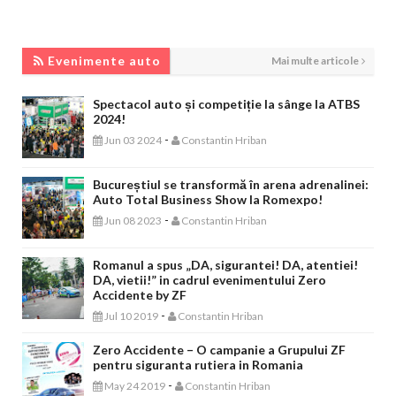
EVENIMENTE AUTO
Evenimente auto
Mai multe articole
Spectacol auto și competiție la sânge la ATBS
2024!
-
Jun 03 2024
Constantin Hriban
Bucureștiul se transformă în arena adrenalinei:
Auto Total Business Show la Romexpo!
-
Jun 08 2023
Constantin Hriban
Romanul a spus „DA, sigurantei! DA, atentiei!
DA, vietii!” in cadrul evenimentului Zero
Accidente by ZF
-
Jul 10 2019
Constantin Hriban
Zero Accidente – O campanie a Grupului ZF
pentru siguranta rutiera in Romania
-
May 24 2019
Constantin Hriban