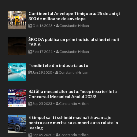
Continental Anvelope Timișoara: 25 de ani și
300 de milioane de anvelope
-
Oct 16 2023
Constantin Hriban
ŠKODA publica un prim indiciu al siluetei noii
FABIA
-
Feb 17 2021
Constantin Hriban
Tendintele din industria auto
-
Jan 29 2020
Constantin Hriban
Bătălia mecanicilor auto: încep înscrierile la
Concursul Mecanicul Anului 2023!
-
Sep 25 2023
Constantin Hriban
E timpul sa iti schimbi masina? 5 avantaje
pentru care merita sa cumperi auto rulate in
leasing
-
Sep 09 2020
Constantin Hriban