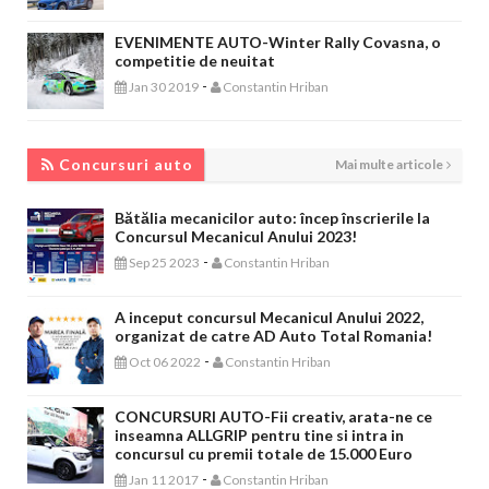
EVENIMENTE AUTO-Winter Rally Covasna, o
competitie de neuitat
-
Jan 30 2019
Constantin Hriban
CONCURSURI AUTO
Concursuri auto
Mai multe articole
Bătălia mecanicilor auto: încep înscrierile la
Concursul Mecanicul Anului 2023!
-
Sep 25 2023
Constantin Hriban
A inceput concursul Mecanicul Anului 2022,
organizat de catre AD Auto Total Romania!
-
Oct 06 2022
Constantin Hriban
CONCURSURI AUTO-Fii creativ, arata-ne ce
inseamna ALLGRIP pentru tine si intra in
concursul cu premii totale de 15.000 Euro
-
Jan 11 2017
Constantin Hriban