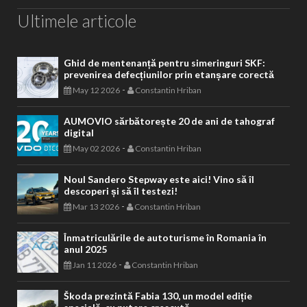
Ultimele articole
Ghid de mentenanță pentru simeringuri SKF:
prevenirea defecțiunilor prin etanșare corectă
-
May 12 2026
Constantin Hriban
AUMOVIO sărbătorește 20 de ani de tahograf
digital
-
May 02 2026
Constantin Hriban
Noul Sandero Stepway este aici! Vino să îl
descoperi și să îl testezi!
-
Mar 13 2026
Constantin Hriban
Înmatriculările de autoturisme în Romania în
anul 2025
-
Jan 11 2026
Constantin Hriban
Škoda prezintă Fabia 130, un model ediție