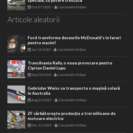
specială, cu putere crescută
-
Oct 07 2025
Constantin Hriban
Articole aleatorii
Ford transforma deseurile McDonald's in faruri
pentru masini!
-
Jan 16 2020
Constantin Hriban
Transilvania Rally, o noua provocare pentru
Ciprian Daniel Lupu
-
Sep 26 2019
Constantin Hriban
Gebrüder Weiss va transporta o mașină solară
în Australia
-
Aug 30 2023
Constantin Hriban
ZF sărbătorește producția a trei milioane de
motoare electrice
-
Dec 15 2023
Constantin Hriban