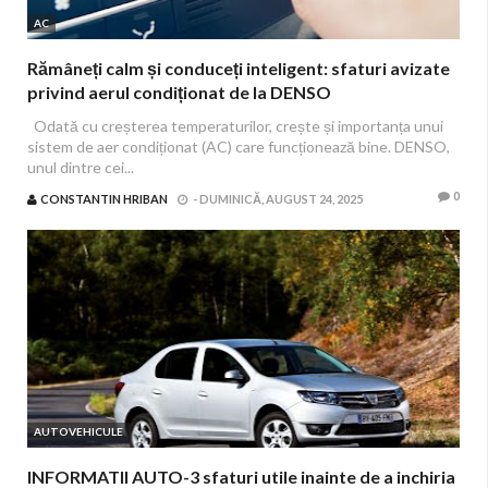
AC
Rămâneți calm și conduceți inteligent: sfaturi avizate
privind aerul condiționat de la DENSO
Odată cu creșterea temperaturilor, crește și importanța unui
sistem de aer condiționat (AC) care funcționează bine. DENSO,
unul dintre cei...
0
CONSTANTIN HRIBAN
-
DUMINICĂ, AUGUST 24, 2025
AUTOVEHICULE
INFORMATII AUTO-3 sfaturi utile inainte de a inchiria