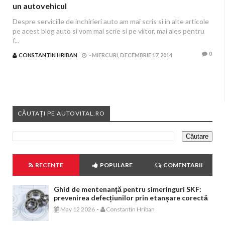
un autovehicul
Despre serviciile de inchirieri auto am mai scris si in alte articole
pe acest blog auto si vom mai scrie si pe viitor, mai ales pentru
f...
0
CONSTANTIN HRIBAN
-
MIERCURI, DECEMBRIE 17, 2014
CĂUTAȚI PE AUTOVITAL.RO
RECENTE
POPULARE
COMENTARII
Ghid de mentenanță pentru simeringuri SKF:
prevenirea defecțiunilor prin etanșare corectă
-
May 12 2026
Constantin Hriban