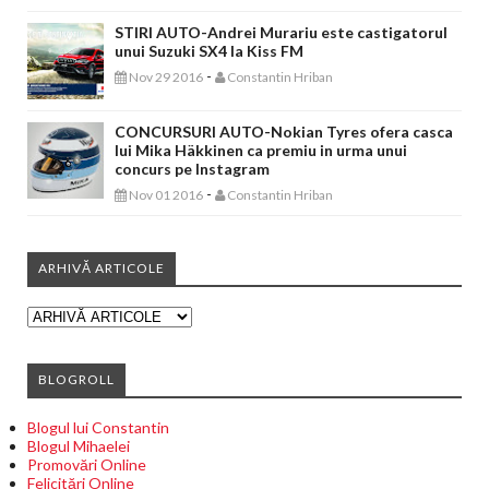
STIRI AUTO-Andrei Murariu este castigatorul
unui Suzuki SX4 la Kiss FM
-
Nov 29 2016
Constantin Hriban
CONCURSURI AUTO-Nokian Tyres ofera casca
lui Mika Häkkinen ca premiu in urma unui
concurs pe Instagram
-
Nov 01 2016
Constantin Hriban
ARHIVĂ ARTICOLE
BLOGROLL
Blogul lui Constantin
Blogul Mihaelei
Promovări Online
Felicitări Online