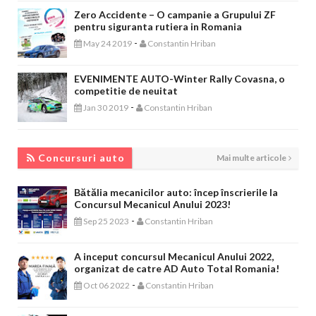
Zero Accidente – O campanie a Grupului ZF
pentru siguranta rutiera in Romania
-
May 24 2019
Constantin Hriban
EVENIMENTE AUTO-Winter Rally Covasna, o
competitie de neuitat
-
Jan 30 2019
Constantin Hriban
CONCURSURI AUTO
Concursuri auto
Mai multe articole
Bătălia mecanicilor auto: încep înscrierile la
Concursul Mecanicul Anului 2023!
-
Sep 25 2023
Constantin Hriban
A inceput concursul Mecanicul Anului 2022,
organizat de catre AD Auto Total Romania!
-
Oct 06 2022
Constantin Hriban