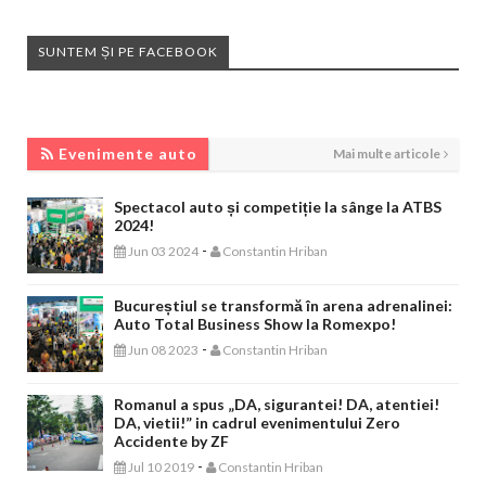
SUNTEM ȘI PE FACEBOOK
EVENIMENTE AUTO
Evenimente auto
Mai multe articole
Spectacol auto și competiție la sânge la ATBS
2024!
-
Jun 03 2024
Constantin Hriban
Bucureștiul se transformă în arena adrenalinei:
Auto Total Business Show la Romexpo!
-
Jun 08 2023
Constantin Hriban
Romanul a spus „DA, sigurantei! DA, atentiei!
DA, vietii!” in cadrul evenimentului Zero
Accidente by ZF
-
Jul 10 2019
Constantin Hriban