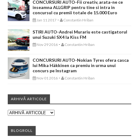
CONCURSURI AUTO-Fii creativ, arata-ne ce
inseamna ALLGRIP pentru tine si intra in
concursul cu premii totale de 15.000 Euro
-
Jan 11 2017
Constantin Hriban
STIRI AUTO-Andrei Murariu este castigatorul
unui Suzuki SX4 la Kiss FM
-
Nov 29 2016
Constantin Hriban
CONCURSURI AUTO-Nokian Tyres ofera casca
lui Mika Häkkinen ca premiu in urma unui
concurs pe Instagram
-
Nov 01 2016
Constantin Hriban
ARHIVĂ ARTICOLE
BLOGROLL