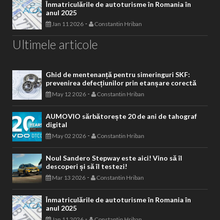
Înmatriculările de autoturisme în Romania în
anul 2025
-
Jan 11 2026
Constantin Hriban
Ultimele articole
Ghid de mentenanță pentru simeringuri SKF:
prevenirea defecțiunilor prin etanșare corectă
-
May 12 2026
Constantin Hriban
AUMOVIO sărbătorește 20 de ani de tahograf
digital
-
May 02 2026
Constantin Hriban
Noul Sandero Stepway este aici! Vino să îl
descoperi și să îl testezi!
-
Mar 13 2026
Constantin Hriban
Înmatriculările de autoturisme în Romania în
anul 2025
-
Jan 11 2026
Constantin Hriban