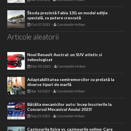
Škoda prezintă Fabia 130, un model ediție
specială, cu putere crescută
-
Oct 07 2025
Constantin Hriban
Articole aleatorii
Noul Renault Austral: un SUV atletic si
tehnologizat
-
Mar 03 2022
Constantin Hriban
Adaptabilitatea semiremorcilor cu prelată la
diverse tipuri de marfă
-
Apr 16 2025
Constantin Hriban
Bătălia mecanicilor auto: încep înscrierile la
Concursul Mecanicul Anului 2023!
-
Sep 25 2023
Constantin Hriban
Cazinourile fizice vs. cazinourile online: Care