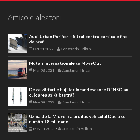
Articole aleatorii
Audi Urban Purifier – filtrul pentru particule fine
de praf
-
Oct 21 2022
Constantin Hriban
Mutari internationale cu MoveOut!
-
Mar 08 2021
Constantin Hriban
De ce vârfurile bujiilor incandescente DENSO au
culoarea gri/albastră?
-
Nov 09 2023
Constantin Hriban
Uzina de la Mioveni a produs vehiculul Dacia cu
numărul 8 milioane
-
May 11 2025
Constantin Hriban