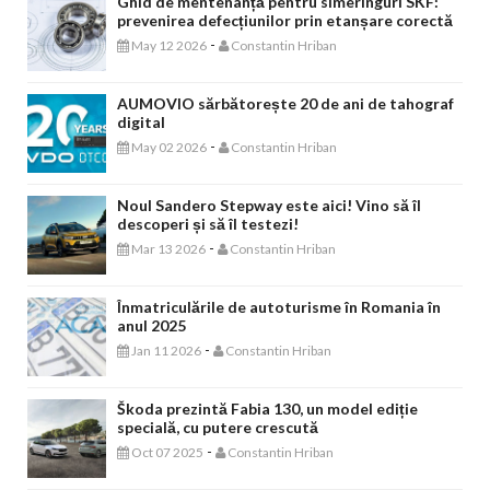
Ghid de mentenanță pentru simeringuri SKF:
prevenirea defecțiunilor prin etanșare corectă
-
May 12 2026
Constantin Hriban
AUMOVIO sărbătorește 20 de ani de tahograf
digital
-
May 02 2026
Constantin Hriban
Noul Sandero Stepway este aici! Vino să îl
descoperi și să îl testezi!
-
Mar 13 2026
Constantin Hriban
Înmatriculările de autoturisme în Romania în
anul 2025
-
Jan 11 2026
Constantin Hriban
Škoda prezintă Fabia 130, un model ediție
specială, cu putere crescută
-
Oct 07 2025
Constantin Hriban