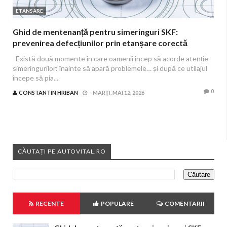
ETANSARE
Ghid de mentenanță pentru simeringuri SKF:
prevenirea defecțiunilor prin etanșare corectă
Există două momente în care oamenii încep să acorde atenție
simeringurilor: înainte să apară problemele… și după ce utilajul
începe să pia...
0
CONSTANTIN HRIBAN
-
MARȚI, MAI 12, 2026
CĂUTAȚI PE AUTOVITAL.RO
RECENTE
POPULARE
COMENTARII