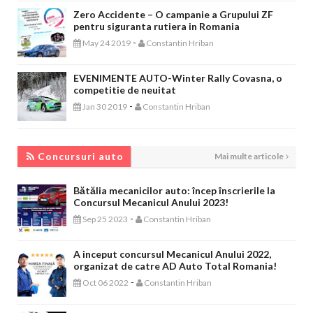
Zero Accidente – O campanie a Grupului ZF
pentru siguranta rutiera in Romania
-
May 24 2019
Constantin Hriban
EVENIMENTE AUTO-Winter Rally Covasna, o
competitie de neuitat
-
Jan 30 2019
Constantin Hriban
CONCURSURI AUTO
Concursuri auto
Mai multe articole
Bătălia mecanicilor auto: încep înscrierile la
Concursul Mecanicul Anului 2023!
-
Sep 25 2023
Constantin Hriban
A inceput concursul Mecanicul Anului 2022,
organizat de catre AD Auto Total Romania!
-
Oct 06 2022
Constantin Hriban