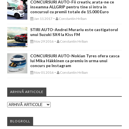
CONCURSURI AUTO-Fii creativ, arata-ne ce
inseamna ALLGRIP pentru tine si intra in
concursul cu premii totale de 15.000 Euro
-
Jan 11 2017
Constantin Hriban
STIRI AUTO-Andrei Murariu este castigatorul
unui Suzuki SX4 la Kiss FM
-
Nov 29 2016
Constantin Hriban
CONCURSURI AUTO-Nokian Tyres ofera casca
lui Mika Häkkinen ca premiu in urma unui
concurs pe Instagram
-
Nov 01 2016
Constantin Hriban
ARHIVĂ ARTICOLE
BLOGROLL