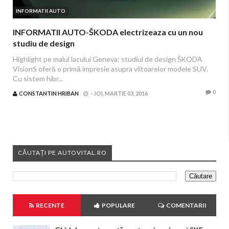
INFORMATII AUTO
INFORMATII AUTO-ŠKODA electrizeaza cu un nou
studiu de design
Highlight pe malul lacului Geneva: studiul de design ŠKODA
VisionS oferă o primă impresie asupra viitoarelor modele SUV.
Cu sistem hibr...
0
CONSTANTIN HRIBAN
-
JOI, MARTIE 03, 2016
CĂUTAȚI PE AUTOVITAL.RO
RECENTE
POPULARE
COMENTARII