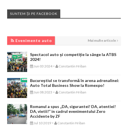
SUNTEM ȘI PE FACEBOOK
EVENIMENTE AUTO
Evenimente auto
Mai multe articole
Spectacol auto și competiție la sânge la ATBS
2024!
-
Jun 03 2024
Constantin Hriban
Bucureștiul se transformă în arena adrenalinei:
Auto Total Business Show la Romexpo!
-
Jun 08 2023
Constantin Hriban
Romanul a spus „DA, sigurantei! DA, atentiei!
DA, vietii!” in cadrul evenimentului Zero
Accidente by ZF
-
Jul 10 2019
Constantin Hriban