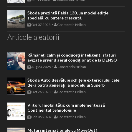
Škoda prezintă Fabia 130, un model ediție
specială, cu putere crescută
-
Oct 07 2025
Constantin Hriban
Articole aleatorii
Rămâneți calm și conduceți inteligent: sfaturi
avizate privind aerul condiționat de la DENSO
-
Aug 24 2025
Constantin Hriban
Škoda Auto dezvăluie schițele exteriorului celei
de-a patra generații a modelului Superb
-
Oct 26 2023
Constantin Hriban
Viitorul mobilității: cum implementează
Continental tehnologiile
-
Feb 05 2024
Constantin Hriban
Mutari internationale cu MoveOut!