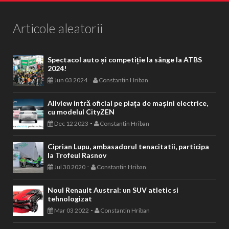
Articole aleatorii
Spectacol auto și competiție la sânge la ATBS
2024!
-
Jun 03 2024
Constantin Hriban
Allview intră oficial pe piața de mașini electrice,
cu modelul CityZEN
-
Dec 12 2023
Constantin Hriban
Ciprian Lupu, ambasadorul tenacitatii, participa
la Trofeul Rasnov
-
Jul 30 2020
Constantin Hriban
Noul Renault Austral: un SUV atletic si
tehnologizat
-
Mar 03 2022
Constantin Hriban