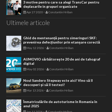
3 motive pentru care sa alegi TransCar pentru
deplasarile in grupuri organizate
-
Apr 27 2020
Constantin Hriban
Ultimele articole
Ghid de mentenanță pentru simeringuri SKF:
prevenirea defecțiunilor prin etanșare corectă
-
May 12 2026
Constantin Hriban
AUMOVIO sărbătorește 20 de ani de tahograf
digital
-
May 02 2026
Constantin Hriban
Noul Sandero Stepway este aici! Vino să îl
descoperi și să îl testezi!
-
Mar 13 2026
Constantin Hriban
Înmatriculările de autoturisme în Romania în
anul 2025
-
Jan 11 2026
Constantin Hriban