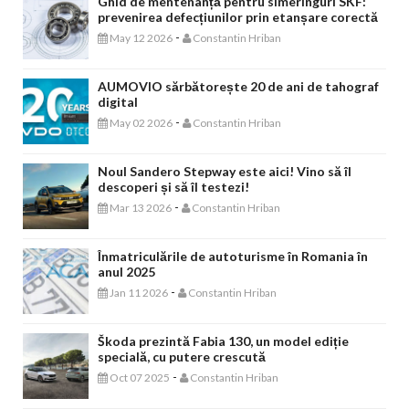
Ghid de mentenanță pentru simeringuri SKF:
prevenirea defecțiunilor prin etanșare corectă
-
May 12 2026
Constantin Hriban
AUMOVIO sărbătorește 20 de ani de tahograf
digital
-
May 02 2026
Constantin Hriban
Noul Sandero Stepway este aici! Vino să îl
descoperi și să îl testezi!
-
Mar 13 2026
Constantin Hriban
Înmatriculările de autoturisme în Romania în
anul 2025
-
Jan 11 2026
Constantin Hriban
Škoda prezintă Fabia 130, un model ediție
specială, cu putere crescută
-
Oct 07 2025
Constantin Hriban