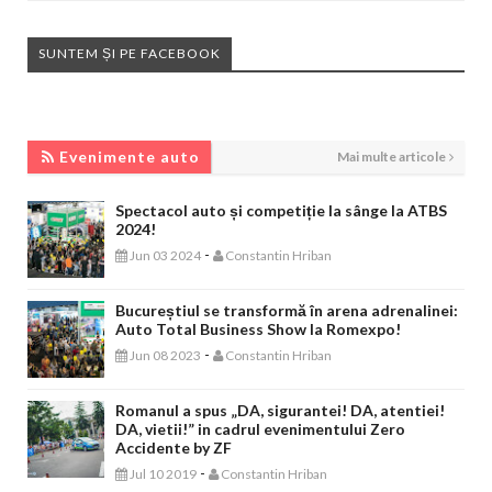
SUNTEM ȘI PE FACEBOOK
EVENIMENTE AUTO
Evenimente auto
Mai multe articole
Spectacol auto și competiție la sânge la ATBS
2024!
-
Jun 03 2024
Constantin Hriban
Bucureștiul se transformă în arena adrenalinei:
Auto Total Business Show la Romexpo!
-
Jun 08 2023
Constantin Hriban
Romanul a spus „DA, sigurantei! DA, atentiei!
DA, vietii!” in cadrul evenimentului Zero
Accidente by ZF
-
Jul 10 2019
Constantin Hriban