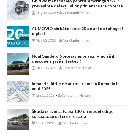
Ghid de mentenanță pentru simeringuri SKF:
prevenirea defecțiunilor prin etanșare corectă
-
May 12 2026
Constantin Hriban
AUMOVIO sărbătorește 20 de ani de tahograf
digital
-
May 02 2026
Constantin Hriban
Noul Sandero Stepway este aici! Vino să îl
descoperi și să îl testezi!
-
Mar 13 2026
Constantin Hriban
Înmatriculările de autoturisme în Romania în
anul 2025
-
Jan 11 2026
Constantin Hriban
Škoda prezintă Fabia 130, un model ediție
specială, cu putere crescută
-
Oct 07 2025
Constantin Hriban