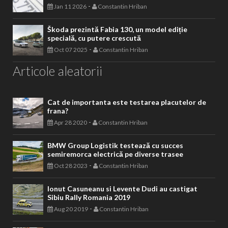
-
Jan 11 2026
Constantin Hriban
Škoda prezintă Fabia 130, un model ediție
specială, cu putere crescută
-
Oct 07 2025
Constantin Hriban
Articole aleatorii
Cat de importanta este testarea placutelor de
frana?
-
Apr 28 2020
Constantin Hriban
BMW Group Logistik testează cu succes
semiremorca electrică pe diverse trasee
-
Oct 28 2023
Constantin Hriban
Ionut Casuneanu si Levente Dudi au castigat
Sibiu Rally Romania 2019
-
Aug 20 2019
Constantin Hriban