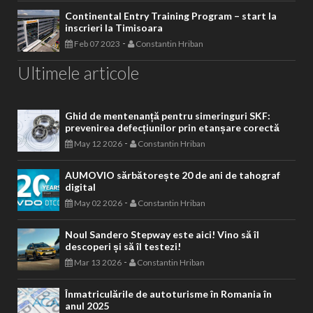
Continental Entry Training Program – start la
inscrieri la Timisoara
-
Feb 07 2023
Constantin Hriban
Ultimele articole
Ghid de mentenanță pentru simeringuri SKF:
prevenirea defecțiunilor prin etanșare corectă
-
May 12 2026
Constantin Hriban
AUMOVIO sărbătorește 20 de ani de tahograf
digital
-
May 02 2026
Constantin Hriban
Noul Sandero Stepway este aici! Vino să îl
descoperi și să îl testezi!
-
Mar 13 2026
Constantin Hriban
Înmatriculările de autoturisme în Romania în
anul 2025