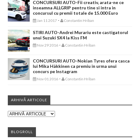
CONCURSURI AUTO-Fii creativ, arata-ne ce
inseamna ALLGRIP pentru tine si intra in
concursul cu premii totale de 15.000 Euro
-
Jan 11 2017
Constantin Hriban
STIRI AUTO-Andrei Murariu este castigatorul
unui Suzuki SX4 la Kiss FM
-
Nov 29 2016
Constantin Hriban
CONCURSURI AUTO-Nokian Tyres ofera casca
lui Mika Häkkinen ca premiu in urma unui
concurs pe Instagram
-
Nov 01 2016
Constantin Hriban
ARHIVĂ ARTICOLE
BLOGROLL