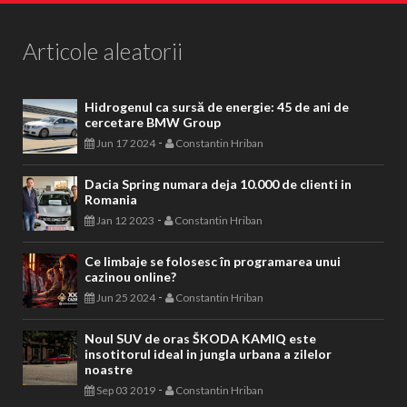
Articole aleatorii
Hidrogenul ca sursă de energie: 45 de ani de
cercetare BMW Group
-
Jun 17 2024
Constantin Hriban
Dacia Spring numara deja 10.000 de clienti in
Romania
-
Jan 12 2023
Constantin Hriban
Ce limbaje se folosesc în programarea unui
cazinou online?
-
Jun 25 2024
Constantin Hriban
Noul SUV de oras ŠKODA KAMIQ este
insotitorul ideal in jungla urbana a zilelor
noastre
-
Sep 03 2019
Constantin Hriban