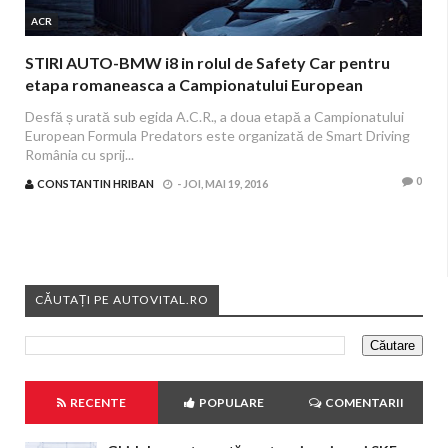
ACR
STIRI AUTO-BMW i8 in rolul de Safety Car pentru
etapa romaneasca a Campionatului European
Formula Predators
Desfă ș urată sub egida A.C.R., a doua etapă a Campionatului
European Formula Predators este organizată de Smart Driving
România cu sprij...
0
CONSTANTIN HRIBAN
-
JOI, MAI 19, 2016
CĂUTAȚI PE AUTOVITAL.RO
RECENTE
POPULARE
COMENTARII