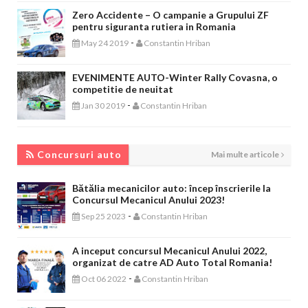
Zero Accidente – O campanie a Grupului ZF
pentru siguranta rutiera in Romania
-
May 24 2019
Constantin Hriban
EVENIMENTE AUTO-Winter Rally Covasna, o
competitie de neuitat
-
Jan 30 2019
Constantin Hriban
CONCURSURI AUTO
Concursuri auto
Mai multe articole
Bătălia mecanicilor auto: încep înscrierile la
Concursul Mecanicul Anului 2023!
-
Sep 25 2023
Constantin Hriban
A inceput concursul Mecanicul Anului 2022,
organizat de catre AD Auto Total Romania!
-
Oct 06 2022
Constantin Hriban