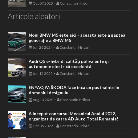
-
Oct 07 2025
Constantin Hriban
Articole aleatorii
Noul BMW M5 este aici - aceasta este a șaptea
generație a BMW M5
-
Jun 26 2024
Constantin Hriban
Audi Q5 e-hybrid: calități polivalente și
autonomie electrică excelentă
-
Jun 15 2025
Constantin Hriban
ENYAQ iV: ŠKODA face inca un pas inainte in
domeniul designului
-
Aug 13 2020
Constantin Hriban
A inceput concursul Mecanicul Anului 2022,
organizat de catre AD Auto Total Romania!
-
Oct 06 2022
Constantin Hriban