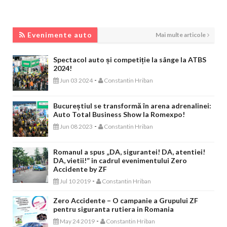
EVENIMENTE AUTO
Evenimente auto
Mai multe articole
Spectacol auto și competiție la sânge la ATBS
2024!
-
Jun 03 2024
Constantin Hriban
Bucureștiul se transformă în arena adrenalinei:
Auto Total Business Show la Romexpo!
-
Jun 08 2023
Constantin Hriban
Romanul a spus „DA, sigurantei! DA, atentiei!
DA, vietii!” in cadrul evenimentului Zero
Accidente by ZF
-
Jul 10 2019
Constantin Hriban
Zero Accidente – O campanie a Grupului ZF
pentru siguranta rutiera in Romania
-
May 24 2019
Constantin Hriban