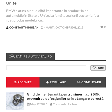
Unite
BMW a atins o nouă cifră importantă în produc ț ia de
automobile în Statele Unite. La jumătatea lunii septembrie a
fost produs modelul cu...
0
CONSTANTIN HRIBAN
-
MARȚI, OCTOMBRIE 01, 2013
CĂUTAȚI PE AUTOVITAL.RO
RECENTE
POPULARE
COMENTARII
Ghid de mentenanță pentru simeringuri SKF:
prevenirea defecțiunilor prin etanșare corectă
-
May 12 2026
Constantin Hriban