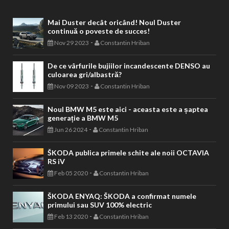
Mai Duster decât oricând! Noul Duster
continuă o poveste de succes!
-
Nov 29 2023
Constantin Hriban
De ce vârfurile bujiilor incandescente DENSO au
culoarea gri/albastră?
-
Nov 09 2023
Constantin Hriban
Noul BMW M5 este aici - aceasta este a șaptea
generație a BMW M5
-
Jun 26 2024
Constantin Hriban
ŠKODA publica primele schite ale noii OCTAVIA
RS iV
-
Feb 05 2020
Constantin Hriban
ŠKODA ENYAQ: ŠKODA a confirmat numele
primului sau SUV 100% electric
-
Feb 13 2020
Constantin Hriban