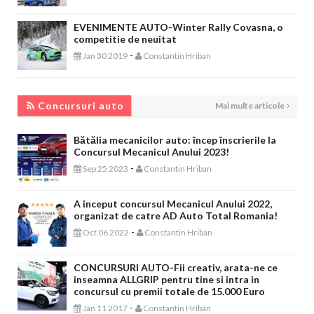
EVENIMENTE AUTO-Winter Rally Covasna, o
competitie de neuitat
-
Jan 30 2019
Constantin Hriban
CONCURSURI AUTO
Concursuri auto
Mai multe articole
Bătălia mecanicilor auto: încep înscrierile la
Concursul Mecanicul Anului 2023!
-
Sep 25 2023
Constantin Hriban
A inceput concursul Mecanicul Anului 2022,
organizat de catre AD Auto Total Romania!
-
Oct 06 2022
Constantin Hriban
CONCURSURI AUTO-Fii creativ, arata-ne ce
inseamna ALLGRIP pentru tine si intra in
concursul cu premii totale de 15.000 Euro
-
Jan 11 2017
Constantin Hriban