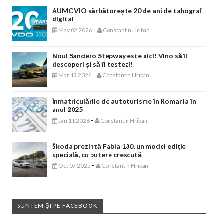
AUMOVIO sărbătorește 20 de ani de tahograf
digital
-
May 02 2026
Constantin Hriban
Noul Sandero Stepway este aici! Vino să îl
descoperi și să îl testezi!
-
Mar 13 2026
Constantin Hriban
Înmatriculările de autoturisme în Romania în
anul 2025
-
Jan 11 2026
Constantin Hriban
Škoda prezintă Fabia 130, un model ediție
specială, cu putere crescută
-
Oct 07 2025
Constantin Hriban
SUNTEM ȘI PE FACEBOOK