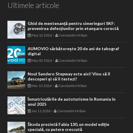
Ultimele articole
Ghid de mentenanță pentru simeringuri SKF:
prevenirea defecțiunilor prin etanșare corectă
-
May 12 2026
Constantin Hriban
AUMOVIO sărbătorește 20 de ani de tahograf
digital
-
May 02 2026
Constantin Hriban
Noul Sandero Stepway este aici! Vino să îl
descoperi și să îl testezi!
-
Mar 13 2026
Constantin Hriban
Înmatriculările de autoturisme în Romania în
anul 2025
-
Jan 11 2026
Constantin Hriban
Škoda prezintă Fabia 130, un model ediție
specială, cu putere crescută