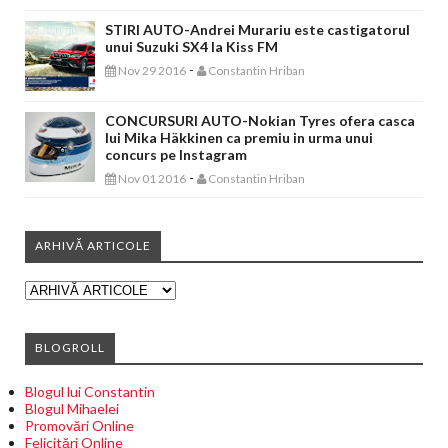
STIRI AUTO-Andrei Murariu este castigatorul
unui Suzuki SX4 la Kiss FM
-
Nov 29 2016
Constantin Hriban
CONCURSURI AUTO-Nokian Tyres ofera casca
lui Mika Häkkinen ca premiu in urma unui
concurs pe Instagram
-
Nov 01 2016
Constantin Hriban
ARHIVĂ ARTICOLE
BLOGROLL
Blogul lui Constantin
Blogul Mihaelei
Promovări Online
Felicitări Online