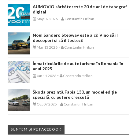
AUMOVIO sărbătorește 20 de ani de tahograf
digital
-
May 02 2026
Constantin Hriban
Noul Sandero Stepway este aici! Vino să îl
descoperi și să îl testezi!
-
Mar 13 2026
Constantin Hriban
Înmatriculările de autoturisme în Romania în
anul 2025
-
Jan 11 2026
Constantin Hriban
Škoda prezintă Fabia 130, un model ediție
specială, cu putere crescută
-
Oct 07 2025
Constantin Hriban
SUNTEM ȘI PE FACEBOOK