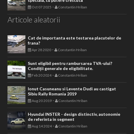
specială, cu putere crescută
-
Oct 07 2025
Constantin Hriban
Articole aleatorii
Cat de importanta este testarea placutelor de
frana?
-
Apr 28 2020
Constantin Hriban
Sunt eligibil pentru rambursarea TVA-ului?
Condiții generale de eligibilitate.
-
Feb 20 2024
Constantin Hriban
Ionut Casuneanu si Levente Dudi au castigat
Sibiu Rally Romania 2019
-
Aug 20 2019
Constantin Hriban
Hyundai INSTER - design distinctiv, autonomie
de referinta in segment
-
Aug 14 2024
Constantin Hriban