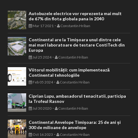
Autobuzele electrice vor reprezenta mai mult
de 67% din flota globala pana in 2040
-
Mar 17 2021
Constantin Hriban
Continental are la Timișoara unul dintre cele
mai mari laboratoare de testare ContiTech din
Europa
-
Jul 25 2024
Constantin Hriban
Viitorul mobilității: cum implementează
Continental tehnologiile
-
Feb 05 2024
Constantin Hriban
Ciprian Lupu, ambasadorul tenacitatii, participa
la Trofeul Rasnov
-
Jul 30 2020
Constantin Hriban
Continental Anvelope Timișoara: 25 de ani și
300 de milioane de anvelope
-
Oct 16 2023
Constantin Hriban