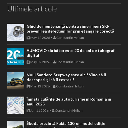
Ultimele articole
Ghid de mentenanță pentru simeringuri SKF:
prevenirea defecțiunilor prin etanșare corectă
-
May 12 2026
Constantin Hriban
AUMOVIO sărbătorește 20 de ani de tahograf
digital
-
May 02 2026
Constantin Hriban
Noul Sandero Stepway este aici! Vino să îl
descoperi și să îl testezi!
-
Mar 13 2026
Constantin Hriban
Înmatriculările de autoturisme în Romania în
anul 2025
-
Jan 11 2026
Constantin Hriban
Škoda prezintă Fabia 130, un model ediție