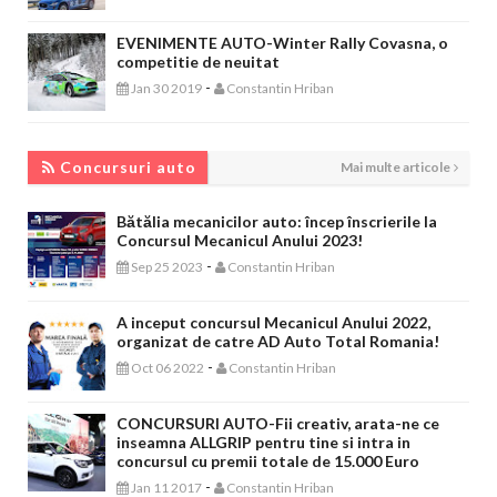
EVENIMENTE AUTO-Winter Rally Covasna, o
competitie de neuitat
-
Jan 30 2019
Constantin Hriban
CONCURSURI AUTO
Concursuri auto
Mai multe articole
Bătălia mecanicilor auto: încep înscrierile la
Concursul Mecanicul Anului 2023!
-
Sep 25 2023
Constantin Hriban
A inceput concursul Mecanicul Anului 2022,
organizat de catre AD Auto Total Romania!
-
Oct 06 2022
Constantin Hriban
CONCURSURI AUTO-Fii creativ, arata-ne ce
inseamna ALLGRIP pentru tine si intra in
concursul cu premii totale de 15.000 Euro
-
Jan 11 2017
Constantin Hriban