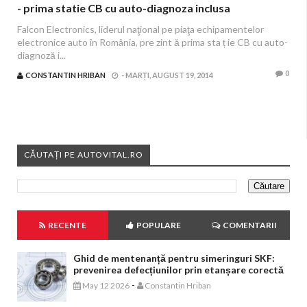
- prima statie CB cu auto-diagnoza inclusa
Falcon Electronics, liderul naţional pe piaţa echipamentelor
electronice auto în România, pre zint ă prima sta ț ie CB cu auto-
diagnoză i...
0
CONSTANTIN HRIBAN
-
MARȚI, AUGUST 19, 2014
CĂUTAȚI PE AUTOVITAL.RO
RECENTE
POPULARE
COMENTARII
Ghid de mentenanță pentru simeringuri SKF:
prevenirea defecțiunilor prin etanșare corectă
-
May 12 2026
Constantin Hriban