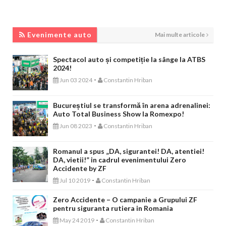
EVENIMENTE AUTO
Evenimente auto
Mai multe articole
Spectacol auto și competiție la sânge la ATBS
2024!
-
Jun 03 2024
Constantin Hriban
Bucureștiul se transformă în arena adrenalinei:
Auto Total Business Show la Romexpo!
-
Jun 08 2023
Constantin Hriban
Romanul a spus „DA, sigurantei! DA, atentiei!
DA, vietii!” in cadrul evenimentului Zero
Accidente by ZF
-
Jul 10 2019
Constantin Hriban
Zero Accidente – O campanie a Grupului ZF
pentru siguranta rutiera in Romania
-
May 24 2019
Constantin Hriban