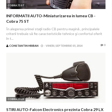
COBRA 75 ST
INFORMATII AUTO-Miniaturizarea in lumea CB -
Cobra 75 ST
În alegerea primei staţii radio CB pentru maşină , principalele
criterii trebuie să fie caracteristicile tehnice şi confortul oferit
în t...
0
CONSTANTIN HRIBAN
-
VINERI, SEPTEMBRIE 05, 2014
COBRA 29 LX
STIRI AUTO-Falcon Electronics prezinta Cobra 29 LX