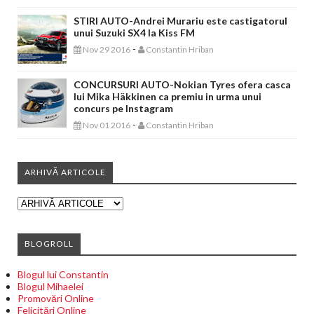
STIRI AUTO-Andrei Murariu este castigatorul
unui Suzuki SX4 la Kiss FM
-
Nov 29 2016
Constantin Hriban
CONCURSURI AUTO-Nokian Tyres ofera casca
lui Mika Häkkinen ca premiu in urma unui
concurs pe Instagram
-
Nov 01 2016
Constantin Hriban
ARHIVĂ ARTICOLE
BLOGROLL
Blogul lui Constantin
Blogul Mihaelei
Promovări Online
Felicitări Online