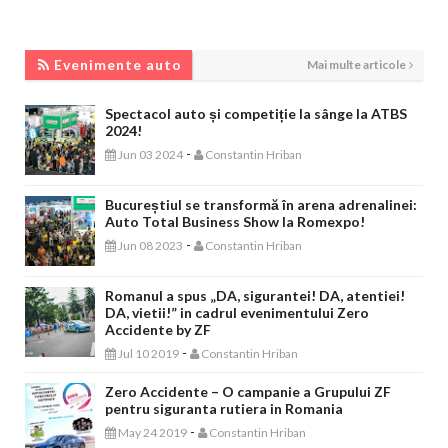
EVENIMENTE AUTO
Evenimente auto
Mai multe articole
Spectacol auto și competiție la sânge la ATBS
2024!
-
Jun 03 2024
Constantin Hriban
Bucureștiul se transformă în arena adrenalinei:
Auto Total Business Show la Romexpo!
-
Jun 08 2023
Constantin Hriban
Romanul a spus „DA, sigurantei! DA, atentiei!
DA, vietii!” in cadrul evenimentului Zero
Accidente by ZF
-
Jul 10 2019
Constantin Hriban
Zero Accidente – O campanie a Grupului ZF
pentru siguranta rutiera in Romania
-
May 24 2019
Constantin Hriban