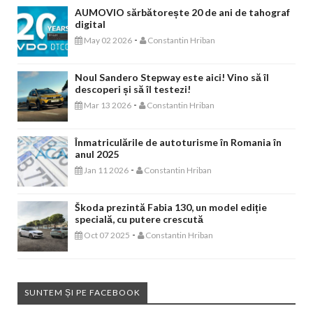
AUMOVIO sărbătorește 20 de ani de tahograf
digital
-
May 02 2026
Constantin Hriban
Noul Sandero Stepway este aici! Vino să îl
descoperi și să îl testezi!
-
Mar 13 2026
Constantin Hriban
Înmatriculările de autoturisme în Romania în
anul 2025
-
Jan 11 2026
Constantin Hriban
Škoda prezintă Fabia 130, un model ediție
specială, cu putere crescută
-
Oct 07 2025
Constantin Hriban
SUNTEM ȘI PE FACEBOOK