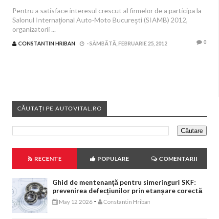
Pentru a satisface interesul crescut al firmelor de a participa la
Salonul Internaţional Auto-Moto Bucureşti (SIAMB) 2012,
organizatorii ...
0
CONSTANTIN HRIBAN
-
SÂMBĂTĂ, FEBRUARIE 25, 2012
CĂUTAȚI PE AUTOVITAL.RO
RECENTE
POPULARE
COMENTARII
Ghid de mentenanță pentru simeringuri SKF:
prevenirea defecțiunilor prin etanșare corectă
-
May 12 2026
Constantin Hriban