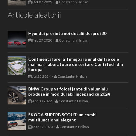
-
Oct 07 2025
Constantin Hriban
Articole aleatorii
Hyundai prezinta noi detalii despre i30
-
Feb 27 2020
Constantin Hriban
Continental are la Timișoara unul dintre cele
mai mari laboratoare de testare ContiTech din
Europa
-
Jul 25 2024
Constantin Hriban
BMW Group va folosi jante din aluminiu
produse in mod durabil incepand cu 2024
-
Apr 08 2022
Constantin Hriban
ŠKODA SUPERB SCOUT: un combi
multifunctional elegant
-
Mar 12 2020
Constantin Hriban