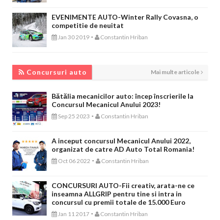
EVENIMENTE AUTO-Winter Rally Covasna, o
competitie de neuitat
-
Jan 30 2019
Constantin Hriban
CONCURSURI AUTO
Concursuri auto
Mai multe articole
Bătălia mecanicilor auto: încep înscrierile la
Concursul Mecanicul Anului 2023!
-
Sep 25 2023
Constantin Hriban
A inceput concursul Mecanicul Anului 2022,
organizat de catre AD Auto Total Romania!
-
Oct 06 2022
Constantin Hriban
CONCURSURI AUTO-Fii creativ, arata-ne ce
inseamna ALLGRIP pentru tine si intra in
concursul cu premii totale de 15.000 Euro
-
Jan 11 2017
Constantin Hriban