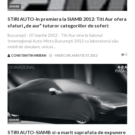
SIAMB
STIRI AUTO-In premiera la SIAMB 2012: Titi Aur ofera
sfaturi „de aur” tuturor categoriilor de soferi:
incepatori, profesionisti si „stapanii soselelor”
Bucureşti - 07 martie 2012 - Titi Aur vine la Salonul
Internaţional Auto-Moto Bucureşti 2012 cu laboratorul său
mobil de simulare, unicat...
0
CONSTANTIN HRIBAN
-
MIERCURI, MARTIE 07, 2012
SIAMB
STIRI AUTO-SIAMB si-a marit suprafata de expunere