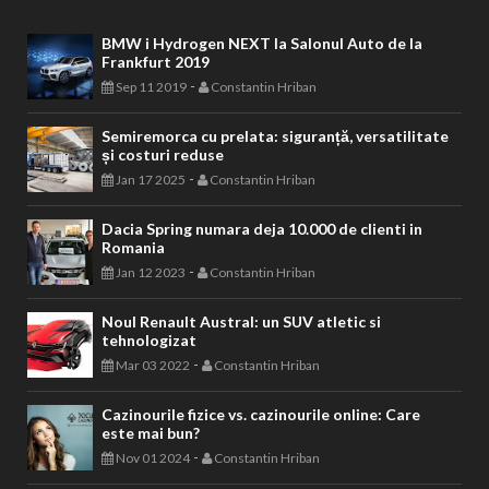
BMW i Hydrogen NEXT la Salonul Auto de la
Frankfurt 2019
-
Sep 11 2019
Constantin Hriban
Semiremorca cu prelata: siguranță, versatilitate
și costuri reduse
-
Jan 17 2025
Constantin Hriban
Dacia Spring numara deja 10.000 de clienti in
Romania
-
Jan 12 2023
Constantin Hriban
Noul Renault Austral: un SUV atletic si
tehnologizat
-
Mar 03 2022
Constantin Hriban
Cazinourile fizice vs. cazinourile online: Care
este mai bun?
-
Nov 01 2024
Constantin Hriban