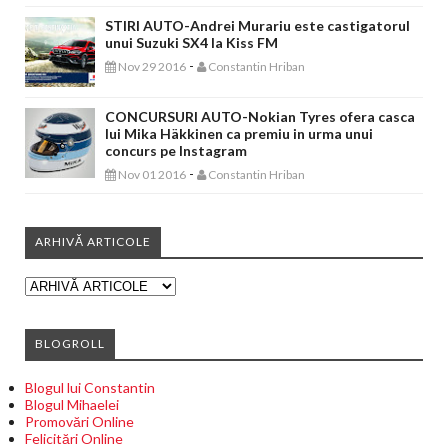
STIRI AUTO-Andrei Murariu este castigatorul
unui Suzuki SX4 la Kiss FM
-
Nov 29 2016
Constantin Hriban
CONCURSURI AUTO-Nokian Tyres ofera casca
lui Mika Häkkinen ca premiu in urma unui
concurs pe Instagram
-
Nov 01 2016
Constantin Hriban
ARHIVĂ ARTICOLE
BLOGROLL
Blogul lui Constantin
Blogul Mihaelei
Promovări Online
Felicitări Online