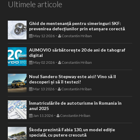
Ultimele articole
Ghid de mentenanță pentru simeringuri SKF:
prevenirea defecțiunilor prin etanșare corectă
-
May 12 2026
Constantin Hriban
AUMOVIO sărbătorește 20 de ani de tahograf
digital
-
May 02 2026
Constantin Hriban
Noul Sandero Stepway este aici! Vino să îl
descoperi și să îl testezi!
-
Mar 13 2026
Constantin Hriban
Înmatriculările de autoturisme în Romania în
anul 2025
-
Jan 11 2026
Constantin Hriban
Škoda prezintă Fabia 130, un model ediție
specială, cu putere crescută