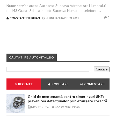
Nume service auto: Autotest Suceava Adresa: str. Humorului,
nr. 143 Oras: Scheia Judet: Suceava Numar de telefon: ...
0
CONSTANTIN HRIBAN
-
LUNI, IANUARIE 03, 2011
CĂUTAȚI PE AUTOVITAL.RO
RECENTE
POPULARE
COMENTARII
Ghid de mentenanță pentru simeringuri SKF:
prevenirea defecțiunilor prin etanșare corectă
-
May 12 2026
Constantin Hriban