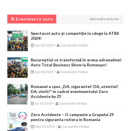
EVENIMENTE AUTO
Evenimente auto
Mai multe articole
Spectacol auto și competiție la sânge la ATBS
2024!
-
Jun 03 2024
Constantin Hriban
Bucureștiul se transformă în arena adrenalinei:
Auto Total Business Show la Romexpo!
-
Jun 08 2023
Constantin Hriban
Romanul a spus „DA, sigurantei! DA, atentiei!
DA, vietii!” in cadrul evenimentului Zero
Accidente by ZF
-
Jul 10 2019
Constantin Hriban
Zero Accidente – O campanie a Grupului ZF
pentru siguranta rutiera in Romania
-
May 24 2019
Constantin Hriban