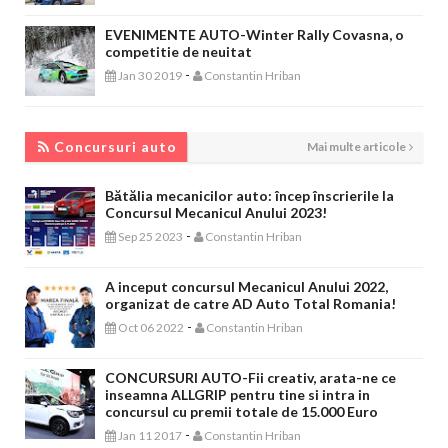
EVENIMENTE AUTO-Winter Rally Covasna, o
competitie de neuitat
-
Jan 30 2019
Constantin Hriban
CONCURSURI AUTO
Concursuri auto
Mai multe articole
Bătălia mecanicilor auto: încep înscrierile la
Concursul Mecanicul Anului 2023!
-
Sep 25 2023
Constantin Hriban
A inceput concursul Mecanicul Anului 2022,
organizat de catre AD Auto Total Romania!
-
Oct 06 2022
Constantin Hriban
CONCURSURI AUTO-Fii creativ, arata-ne ce
inseamna ALLGRIP pentru tine si intra in
concursul cu premii totale de 15.000 Euro
-
Jan 11 2017
Constantin Hriban