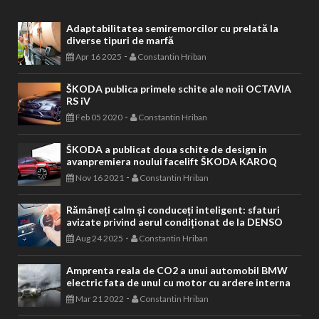
Adaptabilitatea semiremorcilor cu prelată la
diverse tipuri de marfă
-
Apr 16 2025
Constantin Hriban
ŠKODA publica primele schite ale noii OCTAVIA
RS iV
-
Feb 05 2020
Constantin Hriban
ŠKODA a publicat doua schite de design in
avanpremiera noului facelift ŠKODA KAROQ
-
Nov 16 2021
Constantin Hriban
Rămâneți calm și conduceți inteligent: sfaturi
avizate privind aerul condiționat de la DENSO
-
Aug 24 2025
Constantin Hriban
Amprenta reala de CO2 a unui automobil BMW
electric fata de unul cu motor cu ardere interna
-
Mar 21 2022
Constantin Hriban