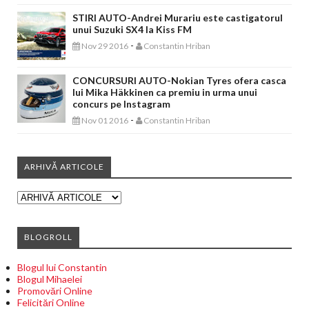
STIRI AUTO-Andrei Murariu este castigatorul
unui Suzuki SX4 la Kiss FM
-
Nov 29 2016
Constantin Hriban
CONCURSURI AUTO-Nokian Tyres ofera casca
lui Mika Häkkinen ca premiu in urma unui
concurs pe Instagram
-
Nov 01 2016
Constantin Hriban
ARHIVĂ ARTICOLE
BLOGROLL
Blogul lui Constantin
Blogul Mihaelei
Promovări Online
Felicitări Online