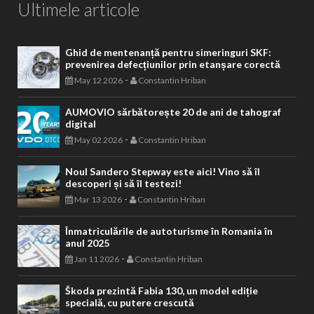
Ultimele articole
Ghid de mentenanță pentru simeringuri SKF:
prevenirea defecțiunilor prin etanșare corectă
-
May 12 2026
Constantin Hriban
AUMOVIO sărbătorește 20 de ani de tahograf
digital
-
May 02 2026
Constantin Hriban
Noul Sandero Stepway este aici! Vino să îl
descoperi și să îl testezi!
-
Mar 13 2026
Constantin Hriban
Înmatriculările de autoturisme în Romania în
anul 2025
-
Jan 11 2026
Constantin Hriban
Škoda prezintă Fabia 130, un model ediție
specială, cu putere crescută