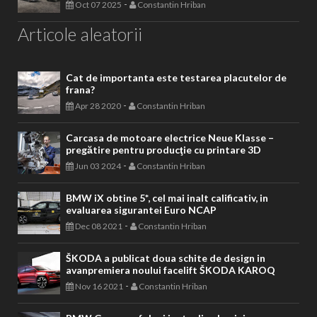
-
Oct 07 2025
Constantin Hriban
Articole aleatorii
Cat de importanta este testarea placutelor de
frana?
-
Apr 28 2020
Constantin Hriban
Carcasa de motoare electrice Neue Klasse –
pregătire pentru producţie cu printare 3D
-
Jun 03 2024
Constantin Hriban
BMW iX obtine 5*, cel mai inalt calificativ, in
evaluarea sigurantei Euro NCAP
-
Dec 08 2021
Constantin Hriban
ŠKODA a publicat doua schite de design in
avanpremiera noului facelift ŠKODA KAROQ
-
Nov 16 2021
Constantin Hriban