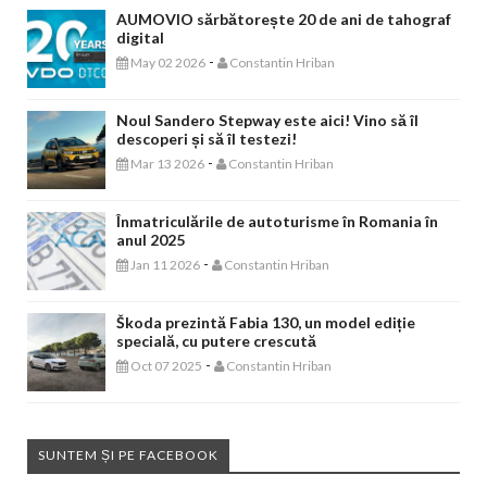
AUMOVIO sărbătorește 20 de ani de tahograf
digital
-
May 02 2026
Constantin Hriban
Noul Sandero Stepway este aici! Vino să îl
descoperi și să îl testezi!
-
Mar 13 2026
Constantin Hriban
Înmatriculările de autoturisme în Romania în
anul 2025
-
Jan 11 2026
Constantin Hriban
Škoda prezintă Fabia 130, un model ediție
specială, cu putere crescută
-
Oct 07 2025
Constantin Hriban
SUNTEM ȘI PE FACEBOOK