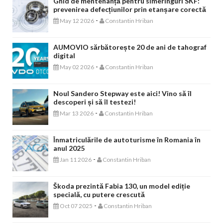
Ghid de mentenanță pentru simeringuri SKF:
prevenirea defecțiunilor prin etanșare corectă
-
May 12 2026
Constantin Hriban
AUMOVIO sărbătorește 20 de ani de tahograf
digital
-
May 02 2026
Constantin Hriban
Noul Sandero Stepway este aici! Vino să îl
descoperi și să îl testezi!
-
Mar 13 2026
Constantin Hriban
Înmatriculările de autoturisme în Romania în
anul 2025
-
Jan 11 2026
Constantin Hriban
Škoda prezintă Fabia 130, un model ediție
specială, cu putere crescută
-
Oct 07 2025
Constantin Hriban