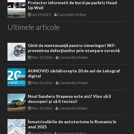
Proiector informatii de bord pe parbriz Head
Up Well
-
Jan 29 2021
Constantin Hriban
Ultimele articole
Ghid de mentenanță pentru simeringuri SKF:
prevenirea defecțiunilor prin etanșare corectă
-
May 12 2026
Constantin Hriban
AUMOVIO sărbătorește 20 de ani de tahograf
digital
-
May 02 2026
Constantin Hriban
Noul Sandero Stepway este aici! Vino să îl
descoperi și să îl testezi!
-
Mar 13 2026
Constantin Hriban
Înmatriculările de autoturisme în Romania în
anul 2025
-
Jan 11 2026
Constantin Hriban