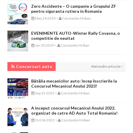
Zero Accidente – O campanie a Grupului ZF
pentru siguranta rutiera in Romania
-
May 24 2019
Constantin Hriban
EVENIMENTE AUTO-Winter Rally Covasna, o
competitie de neuitat
-
Jan 30 2019
Constantin Hriban
CONCURSURI AUTO
Concursuri auto
Mai multe articole
Bătălia mecanicilor auto: încep înscrierile la
Concursul Mecanicul Anului 2023!
-
Sep 25 2023
Constantin Hriban
A inceput concursul Mecanicul Anului 2022,
organizat de catre AD Auto Total Romania!
-
Oct 06 2022
Constantin Hriban