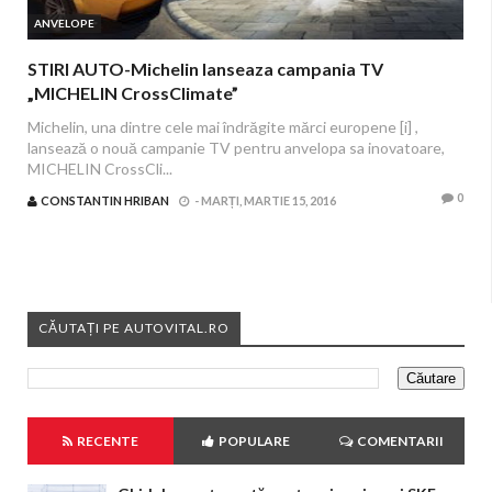
ANVELOPE
STIRI AUTO-Michelin lanseaza campania TV
„MICHELIN CrossClimate”
Michelin, una dintre cele mai îndrăgite mărci europene [i] ,
lansează o nouă campanie TV pentru anvelopa sa inovatoare,
MICHELIN CrossCli...
0
CONSTANTIN HRIBAN
-
MARȚI, MARTIE 15, 2016
CĂUTAȚI PE AUTOVITAL.RO
RECENTE
POPULARE
COMENTARII