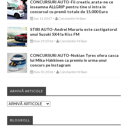
CONCURSURI AUTO-Fii creativ, arata-ne ce
inseamna ALLGRIP pentru tine si intra in
concursul cu premii totale de 15.000 Euro
-
Jan 11 2017
Constantin Hriban
STIRI AUTO-Andrei Murariu este castigatorul
unui Suzuki SX4 la Kiss FM
-
Nov 29 2016
Constantin Hriban
CONCURSURI AUTO-Nokian Tyres ofera casca
lui Mika Häkkinen ca premiu in urma unui
concurs pe Instagram
-
Nov 01 2016
Constantin Hriban
ARHIVĂ ARTICOLE
BLOGROLL