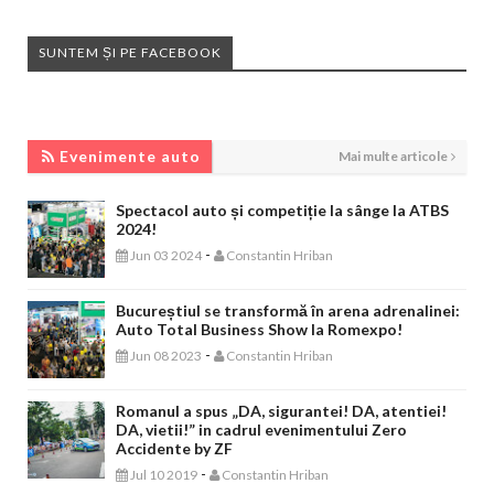
SUNTEM ȘI PE FACEBOOK
EVENIMENTE AUTO
Evenimente auto
Mai multe articole
Spectacol auto și competiție la sânge la ATBS
2024!
-
Jun 03 2024
Constantin Hriban
Bucureștiul se transformă în arena adrenalinei:
Auto Total Business Show la Romexpo!
-
Jun 08 2023
Constantin Hriban
Romanul a spus „DA, sigurantei! DA, atentiei!
DA, vietii!” in cadrul evenimentului Zero
Accidente by ZF
-
Jul 10 2019
Constantin Hriban