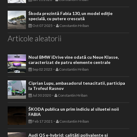
Škoda prezintă Fabia 130, un model ediție
specială, cu putere crescută
-
Oct 07 2025
Constantin Hriban
Articole aleatorii
Noul BMW iDrive vine odată cu Neue Klasse,
caracterizat de patru elemente centrale
-
Sep 02 2023
Constantin Hriban
Ciprian Lupu, ambasadorul tenacitatii, participa
la Trofeul Rasnov
-
Jul 30 2020
Constantin Hriban
ŠKODA publica un prim indiciu al siluetei noii
FABIA
-
Feb 17 2021
Constantin Hriban
Audi Q5 e-hybrid: calități polivalente și