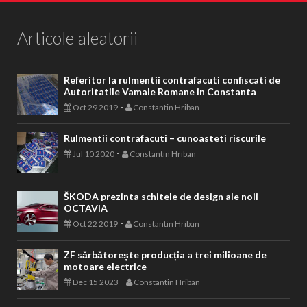
Articole aleatorii
Referitor la rulmentii contrafacuti confiscati de
Autoritatile Vamale Romane in Constanta
-
Oct 29 2019
Constantin Hriban
Rulmentii contrafacuti – cunoasteti riscurile
-
Jul 10 2020
Constantin Hriban
ŠKODA prezinta schitele de design ale noii
OCTAVIA
-
Oct 22 2019
Constantin Hriban
ZF sărbătorește producția a trei milioane de
motoare electrice
-
Dec 15 2023
Constantin Hriban