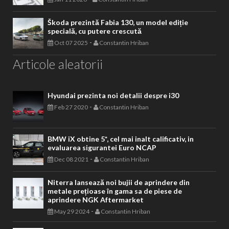
Škoda prezintă Fabia 130, un model ediție
specială, cu putere crescută
-
Oct 07 2025
Constantin Hriban
Articole aleatorii
Hyundai prezinta noi detalii despre i30
-
Feb 27 2020
Constantin Hriban
BMW iX obtine 5*, cel mai inalt calificativ, in
evaluarea sigurantei Euro NCAP
-
Dec 08 2021
Constantin Hriban
Niterra lansează noi bujii de aprindere din
metale prețioase în gama sa de piese de
aprindere NGK Aftermarket
-
May 29 2024
Constantin Hriban