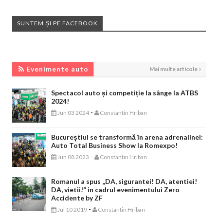
SUNTEM ȘI PE FACEBOOK
EVENIMENTE AUTO
Evenimente auto
Mai multe articole
Spectacol auto și competiție la sânge la ATBS
2024!
-
Jun 03 2024
Constantin Hriban
Bucureștiul se transformă în arena adrenalinei:
Auto Total Business Show la Romexpo!
-
Jun 08 2023
Constantin Hriban
Romanul a spus „DA, sigurantei! DA, atentiei!
DA, vietii!” in cadrul evenimentului Zero
Accidente by ZF
-
Jul 10 2019
Constantin Hriban