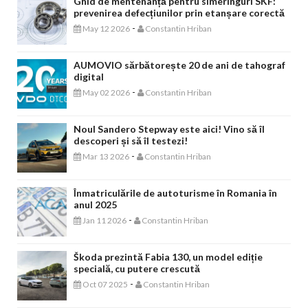
Ghid de mentenanță pentru simeringuri SKF:
prevenirea defecțiunilor prin etanșare corectă
-
May 12 2026
Constantin Hriban
AUMOVIO sărbătorește 20 de ani de tahograf
digital
-
May 02 2026
Constantin Hriban
Noul Sandero Stepway este aici! Vino să îl
descoperi și să îl testezi!
-
Mar 13 2026
Constantin Hriban
Înmatriculările de autoturisme în Romania în
anul 2025
-
Jan 11 2026
Constantin Hriban
Škoda prezintă Fabia 130, un model ediție
specială, cu putere crescută
-
Oct 07 2025
Constantin Hriban