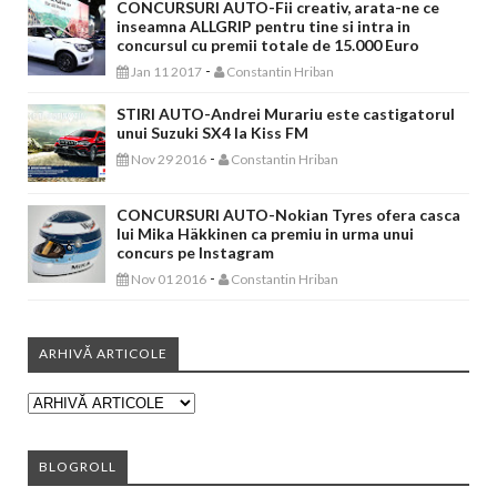
CONCURSURI AUTO-Fii creativ, arata-ne ce
inseamna ALLGRIP pentru tine si intra in
concursul cu premii totale de 15.000 Euro
-
Jan 11 2017
Constantin Hriban
STIRI AUTO-Andrei Murariu este castigatorul
unui Suzuki SX4 la Kiss FM
-
Nov 29 2016
Constantin Hriban
CONCURSURI AUTO-Nokian Tyres ofera casca
lui Mika Häkkinen ca premiu in urma unui
concurs pe Instagram
-
Nov 01 2016
Constantin Hriban
ARHIVĂ ARTICOLE
BLOGROLL