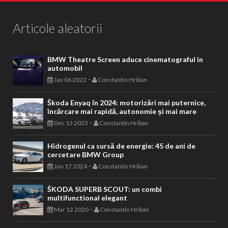
Articole aleatorii
BMW Theatre Screen aduce cinematograful in
automobil
-
Jan 06 2022
Constantin Hriban
Škoda Enyaq în 2024: motorizări mai puternice,
încărcare mai rapidă, autonomie și mai mare
-
Dec 13 2023
Constantin Hriban
Hidrogenul ca sursă de energie: 45 de ani de
cercetare BMW Group
-
Jun 17 2024
Constantin Hriban
ŠKODA SUPERB SCOUT: un combi
multifunctional elegant
-
Mar 12 2020
Constantin Hriban