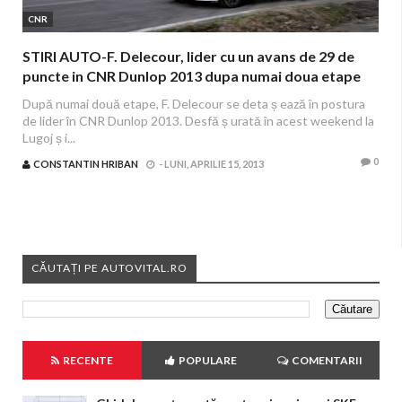
CNR
STIRI AUTO-F. Delecour, lider cu un avans de 29 de
puncte in CNR Dunlop 2013 dupa numai doua etape
După numai două etape, F. Delecour se deta ș ează în postura
de lider în CNR Dunlop 2013. Desfă ș urată în acest weekend la
Lugoj ș i...
0
CONSTANTIN HRIBAN
-
LUNI, APRILIE 15, 2013
CĂUTAȚI PE AUTOVITAL.RO
RECENTE
POPULARE
COMENTARII