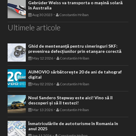
Gebrüder Weiss va transporta o mașină solară
în Australia
-
Aug 30 2023
Constantin Hriban
Ultimele articole
Ghid de mentenanță pentru simeringuri SKF:
prevenirea defecțiunilor prin etanșare corectă
-
May 12 2026
Constantin Hriban
AUMOVIO sărbătorește 20 de ani de tahograf
digital
-
May 02 2026
Constantin Hriban
Noul Sandero Stepway este aici! Vino să îl
descoperi și să îl testezi!
-
Mar 13 2026
Constantin Hriban
Înmatriculările de autoturisme în Romania în
anul 2025
-
Jan 11 2026
Constantin Hriban