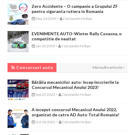
Zero Accidente – O campanie a Grupului ZF
pentru siguranta rutiera in Romania
-
May 24 2019
Constantin Hriban
EVENIMENTE AUTO-Winter Rally Covasna, o
competitie de neuitat
-
Jan 30 2019
Constantin Hriban
CONCURSURI AUTO
Concursuri auto
Mai multe articole
Bătălia mecanicilor auto: încep înscrierile la
Concursul Mecanicul Anului 2023!
-
Sep 25 2023
Constantin Hriban
A inceput concursul Mecanicul Anului 2022,
organizat de catre AD Auto Total Romania!
-
Oct 06 2022
Constantin Hriban