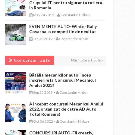
Grupului ZF pentru siguranta rutiera
in Romania
-
May 24 2019
Constantin Hriban
EVENIMENTE AUTO-Winter Rally
Covasna, o competitie de neuitat
-
Jan 30 2019
Constantin Hriban
CONCURSURI AUTO
Concursuri auto
Mai multe articole
Bătălia mecanicilor auto: încep
înscrierile la Concursul Mecanicul
Anului 2023!
-
Sep 25 2023
Constantin Hriban
A inceput concursul Mecanicul Anului
2022, organizat de catre AD Auto
Total Romania!
-
Oct 06 2022
Constantin Hriban
CONCURSURI AUTO-Fii creativ,