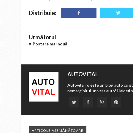
Distribuie:
Următorul
Postare mai nouă
AUTOVITAL
Autovital.ro este un blog auto cu ști
nemărginitul univers auto! Haideți 
ARTICOLE ASEMĂNĂTOARE