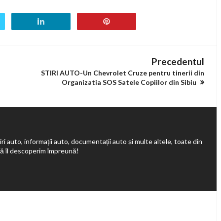
Precedentul
STIRI AUTO-Un Chevrolet Cruze pentru tinerii din
Organizatia SOS Satele Copiilor din Sibiu
ri auto, informații auto, documentații auto și multe altele, toate din
să îl descoperim împreună!