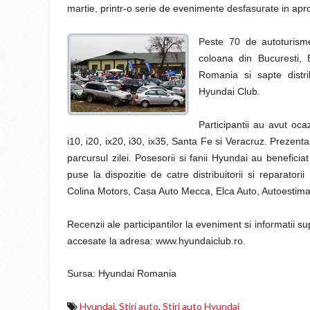
martie, printr-o serie de evenimente desfasurate in aprop
Peste 70 de autoturism
coloana din Bucuresti, 
Romania si sapte distrib
Hyundai Club.
Participantii au avut oc
i10, i20, ix20, i30, ix35, Santa Fe si Veracruz. Prezen
parcursul zilei. Posesorii si fanii Hyundai au benefici
puse la dispozitie de catre distribuitorii si reparato
Colina Motors, Casa Auto Mecca, Elca Auto, Autoestima
Recenzii ale participantilor la eveniment si informatii s
accesate la adresa: www.hyundaiclub.ro.
Sursa: Hyundai Romania
Hyundai
,
Stiri auto
,
Stiri auto Hyundai