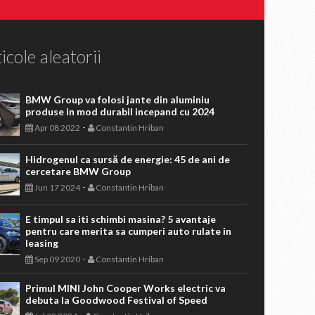
icole aleatorii
BMW Group va folosi jante din aluminiu
produse in mod durabil incepand cu 2024
-
Apr 08 2022
Constantin Hriban
Hidrogenul ca sursă de energie: 45 de ani de
cercetare BMW Group
-
Jun 17 2024
Constantin Hriban
E timpul sa iti schimbi masina? 5 avantaje
pentru care merita sa cumperi auto rulate in
leasing
-
Sep 09 2020
Constantin Hriban
Primul MINI John Cooper Works electric va
debuta la Goodwood Festival of Speed