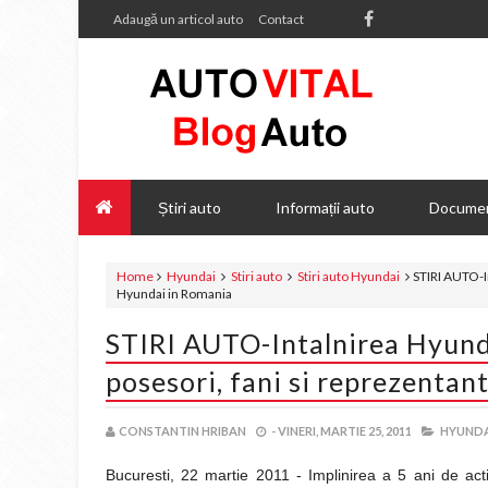
Adaugă un articol auto
Contact
Știri auto
Informații auto
Documen
Home
Hyundai
Stiri auto
Stiri auto Hyundai
STIRI AUTO-In
Hyundai in Romania
STIRI AUTO-Intalnirea Hyunda
posesori, fani si reprezenta
CONSTANTIN HRIBAN
-
VINERI, MARTIE 25, 2011
HYUNDA
Bucuresti, 22 martie 2011 - Implinirea a 5 ani de ac