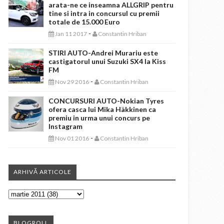
arata-ne ce inseamna ALLGRIP pentru
tine si intra in concursul cu premii
totale de 15.000 Euro
-
Jan 11 2017
Constantin Hriban
STIRI AUTO-Andrei Murariu este
castigatorul unui Suzuki SX4 la Kiss
FM
-
Nov 29 2016
Constantin Hriban
CONCURSURI AUTO-Nokian Tyres
ofera casca lui Mika Häkkinen ca
premiu in urma unui concurs pe
Instagram
-
Nov 01 2016
Constantin Hriban
ARHIVĂ ARTICOLE
BLOGROLL