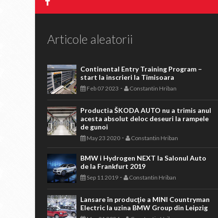
Articole aleatorii
Continental Entry Training Program –
start la inscrieri la Timisoara
-
Feb 07 2023
Constantin Hriban
Productia ŠKODA AUTO nu a trimis anul
acesta absolut deloc deseuri la rampele
de gunoi
-
May 23 2020
Constantin Hriban
BMW i Hydrogen NEXT la Salonul Auto
de la Frankfurt 2019
-
Sep 11 2019
Constantin Hriban
Lansare în producţie a MINI Countryman
Electric la uzina BMW Group din Leipzig