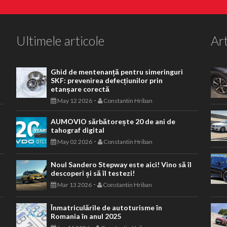
Ultimele articole
Art
Ghid de mentenanță pentru simeringuri
SKF: prevenirea defecțiunilor prin
etanșare corectă
-
May 12 2026
Constantin Hriban
AUMOVIO sărbătorește 20 de ani de
tahograf digital
-
May 02 2026
Constantin Hriban
Noul Sandero Stepway este aici! Vino să îl
descoperi și să îl testezi!
-
Mar 13 2026
Constantin Hriban
Înmatriculările de autoturisme în
Romania în anul 2025