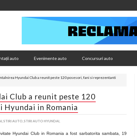
tații auto
Evenimente auto
Concursuri auto
talnirea Hyundai Club a reunit peste 120 posesori, fani si reprezentanti
i Club a reunit peste 120
nti Hyundai in Romania
I,
STIRI AUTO,
STIRI AUTO HYUNDAI,
tivitate Hyundai Club in Romania a fost sarbatorita sambata, 19