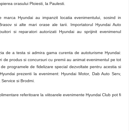
ierea orasului Ploiesti, la Paulesti.
e marca Hyundai au impanzit locatia evenimentului, sosind in
Brasov si alte mari orase ale tarii. Importatorul Hyundai Auto
uitori si reparatori autorizati Hyundai au sprijinit evenimenul
azia de a testa si admira gama curenta de autoturisme Hyundai:
tari de produs si concursuri cu premii au animat evenimentul pe tot
at de programele de fidelizare special dezvoltate pentru acestia si
rii Hyundai prezenti la eveniment: Hyundai Motor, Dab Auto Serv,
 Service si Brodmi.
uplimentare referitoare la viitoarele evenimente Hyundai Club pot fi