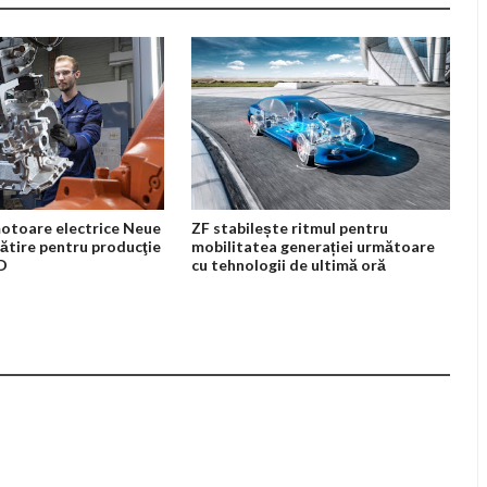
otoare electrice Neue
ZF stabilește ritmul pentru
ătire pentru producţie
mobilitatea generației următoare
3D
cu tehnologii de ultimă oră