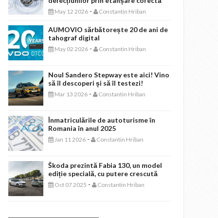
defecțiunilor prin etanșare corectă
-
May 12 2026
Constantin Hriban
AUMOVIO sărbătorește 20 de ani de
tahograf digital
-
May 02 2026
Constantin Hriban
Noul Sandero Stepway este aici! Vino
să îl descoperi și să îl testezi!
-
Mar 13 2026
Constantin Hriban
Înmatriculările de autoturisme în
Romania în anul 2025
-
Jan 11 2026
Constantin Hriban
Škoda prezintă Fabia 130, un model
ediție specială, cu putere crescută
-
Oct 07 2025
Constantin Hriban