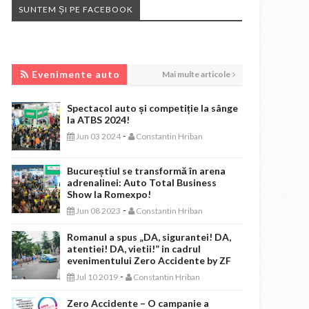
SUNTEM ȘI PE FACEBOOK
EVENIMENTE AUTO
Evenimente auto
Mai multe articole
Spectacol auto și competiție la sânge
la ATBS 2024!
-
Jun 03 2024
Constantin Hriban
Bucureștiul se transformă în arena
adrenalinei: Auto Total Business
Show la Romexpo!
-
Jun 08 2023
Constantin Hriban
Romanul a spus „DA, sigurantei! DA,
atentiei! DA, vietii!” in cadrul
evenimentului Zero Accidente by ZF
-
Jul 10 2019
Constantin Hriban
Zero Accidente – O campanie a