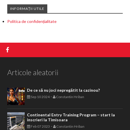
INFORMAȚII UTILE
Politica de confidențialitate
Articole aleatorii
De ce să nu joci nepregătit la cazinou?
-
Sep 10 2024
Constantin Hriban
Continental Entry Training Program – start la
inscrieri la Timisoara
-
Feb 07 2023
Constantin Hriban