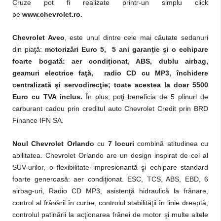
Cruze pot fi realizate printr-un simplu click
pe
www.chevrolet.ro.
Chevrolet Aveo
, este unul dintre cele mai căutate sedanuri
din piaţă:
motorizări Euro 5, 5 ani garanţie şi o echipare
foarte bogată: aer condiţionat, ABS, dublu airbag,
geamuri electrice faţă, radio CD cu MP3, închidere
centralizată şi servodirecţie; toate acestea la doar 5500
Euro cu TVA inclus.
În plus, poţi beneficia de 5 plinuri de
carburant cadou prin creditul auto Chevrolet Credit prin BRD
Finance IFN SA.
Noul Chevrolet Orlando
cu
7 locuri
combină atitudinea cu
abilitatea. Chevrolet Orlando are un design inspirat de cel al
SUV-urilor, o flexibilitate impresionantă şi echipare standard
foarte generoasă: aer condiţionat. ESC, TCS, ABS, EBD, 6
airbag-uri, Radio CD MP3, asistenţă hidraulică la frânare,
control al frânării în curbe, controlul stabilităţii în linie dreaptă,
controlul patinării la acţionarea frânei de motor şi multe altele