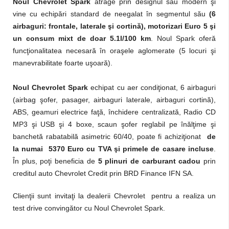
Noul Chevrolet Spark
atrage prin designul său modern şi
vine cu echipări standard de neegalat în segmentul său
(6
airbaguri: frontale, laterale şi cortină), motorizari Euro 5 şi
un consum mixt de doar 5.1l/100 km
. Noul Spark oferă
funcţionalitatea necesară în oraşele aglomerate (5 locuri şi
manevrabilitate foarte uşoară).
Noul Chevrolet Spark
echipat cu aer condiţionat, 6 airbaguri
(airbag şofer, pasager, airbaguri laterale, airbaguri cortină),
ABS, geamuri electrice faţă, închidere centralizată, Radio CD
MP3 şi USB şi 4 boxe, scaun şofer reglabil pe înălţime şi
banchetă rabatabilă asimetric 60/40, poate fi achiziţionat
de
la numai 5370 Euro cu TVA şi primele de casare incluse
.
În plus, poţi beneficia de
5 plinuri de carburant cadou
prin
creditul auto Chevrolet Credit prin BRD Finance IFN SA.
Clienţii sunt invitaţi la dealerii Chevrolet pentru a realiza un
test drive convingător cu Noul Chevrolet Spark.