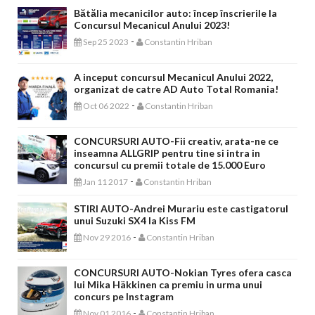
Bătălia mecanicilor auto: încep înscrierile la
Concursul Mecanicul Anului 2023!
-
Sep 25 2023
Constantin Hriban
A inceput concursul Mecanicul Anului 2022,
organizat de catre AD Auto Total Romania!
-
Oct 06 2022
Constantin Hriban
CONCURSURI AUTO-Fii creativ, arata-ne ce
inseamna ALLGRIP pentru tine si intra in
concursul cu premii totale de 15.000 Euro
-
Jan 11 2017
Constantin Hriban
STIRI AUTO-Andrei Murariu este castigatorul
unui Suzuki SX4 la Kiss FM
-
Nov 29 2016
Constantin Hriban
CONCURSURI AUTO-Nokian Tyres ofera casca
lui Mika Häkkinen ca premiu in urma unui
concurs pe Instagram
-
Nov 01 2016
Constantin Hriban