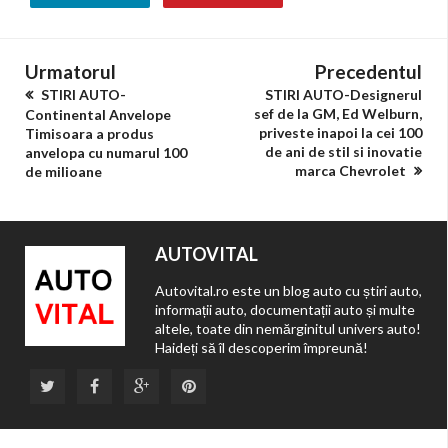
Urmatorul
Precedentul
STIRI AUTO-
STIRI AUTO-Designerul
sef de la GM, Ed Welburn,
Continental Anvelope
priveste inapoi la cei 100
Timisoara a produs
de ani de stil si inovatie
anvelopa cu numarul 100
marca Chevrolet
de milioane
AUTOVITAL
Autovital.ro este un blog auto cu știri auto,
informații auto, documentații auto și multe
altele, toate din nemărginitul univers auto!
Haideți să îl descoperim împreună!