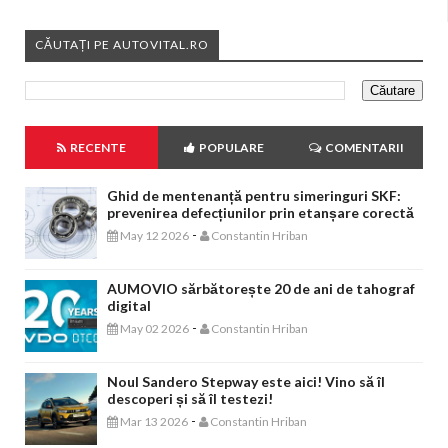
CĂUTAȚI PE AUTOVITAL.RO
RECENTE
POPULARE
COMENTARII
Ghid de mentenanță pentru simeringuri SKF:
prevenirea defecțiunilor prin etanșare corectă
-
May 12 2026
Constantin Hriban
AUMOVIO sărbătorește 20 de ani de tahograf
digital
-
May 02 2026
Constantin Hriban
Noul Sandero Stepway este aici! Vino să îl
descoperi și să îl testezi!
-
Mar 13 2026
Constantin Hriban