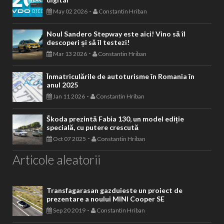
-
May 02 2026
Constantin Hriban
Noul Sandero Stepway este aici! Vino să îl
descoperi și să îl testezi!
-
Mar 13 2026
Constantin Hriban
Înmatriculările de autoturisme în Romania în
anul 2025
-
Jan 11 2026
Constantin Hriban
Škoda prezintă Fabia 130, un model ediție
specială, cu putere crescută
-
Oct 07 2025
Constantin Hriban
Articole aleatorii
Transfagarasan gazduieste un proiect de
prezentare a noului MINI Cooper SE
-
Sep 20 2019
Constantin Hriban