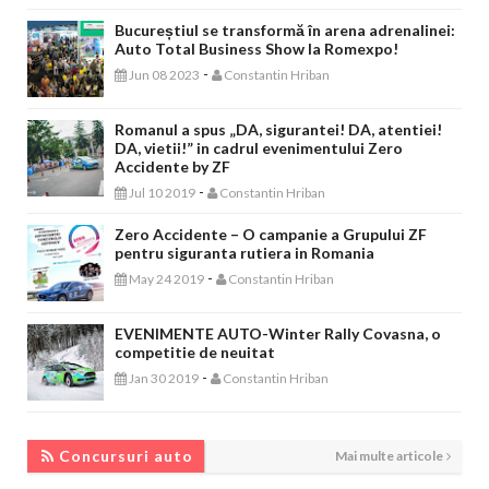
Bucureștiul se transformă în arena adrenalinei:
Auto Total Business Show la Romexpo!
-
Jun 08 2023
Constantin Hriban
Romanul a spus „DA, sigurantei! DA, atentiei!
DA, vietii!” in cadrul evenimentului Zero
Accidente by ZF
-
Jul 10 2019
Constantin Hriban
Zero Accidente – O campanie a Grupului ZF
pentru siguranta rutiera in Romania
-
May 24 2019
Constantin Hriban
EVENIMENTE AUTO-Winter Rally Covasna, o
competitie de neuitat
-
Jan 30 2019
Constantin Hriban
CONCURSURI AUTO
Concursuri auto
Mai multe articole