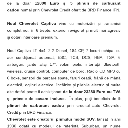
de la doar
12090 Euro şi 5 plinuri de carburant
cadou
numai prin Chevrolet Credit oferit de BRD Finance IFN.
Noul Chevrolet Captiva
vine cu motorizări şi transmisii
complet noi, în 6 trepte, exterior revigorat şi mult mai agresiv
şi dotări interioare premium.
Noul Captiva LT 4x4, 2.2 Diesel, 184 CP, 7 locuri echipat cu
aer condiţionat automat, ESC, TCS, DCS, HBA, TSA, 6
airbaguri, jante aliaj 17", volan piele, interfaţă Bluetooth
wireless, cruise control, computer de bord, Radio CD MP3 cu
6 boxe, senzori de parcare spate, faruri ceată, frână de mână
electrică, oglinzi electrice, încălzite şi pliabile electric şi multe
alte dotări poate fi achiziţionat
de la doar 23280 Euro cu TVA
şi primele de casare incluse.
În plus, poţi beneficia de
5
plinuri de carburant cadou
prin creditul auto Chevrolet
Credit prin BRD Finance.
Chevrolet este creatorul primului model SUV
, lansat în anii
1930 odată cu modelul de referinţă Suburban, un nume