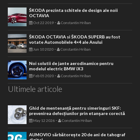
ŠKODA prezinta schitele de design ale noii
OCTAVIA
-
Oct 22 2019
Constantin Hriban
ŠKODA OCTAVIA si ŠKODA SUPERB au fost
votate Automobilele 4×4 ale Anului
-
Jun 10 2020
Constantin Hriban
Noi solutii de jante aerodinamice pentru
modelul electric BMW iX3
-
Feb 05 2020
Constantin Hriban
Ultimele articole
Ghid de mentenanță pentru simeringuri SKF:
prevenirea defecțiunilor prin etanșare corectă
-
May 12 2026
Constantin Hriban
AUMOVIO sărbătorește 20 de ani de tahograf
digital