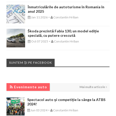
Înmatriculările de autoturisme în Romania în
anul 2025
-
Jan 11 2026
Constantin Hriban
Škoda prezintă Fabia 130, un model ediție
specială, cu putere crescută
-
Oct 07 2025
Constantin Hriban
SUNTEM ȘI PE FACEBOOK
EVENIMENTE AUTO
Evenimente auto
Mai multe articole
Spectacol auto și competiție la sânge la ATBS
2024!
-
Jun 03 2024
Constantin Hriban