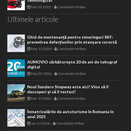
tehnologizat
-
Mar 03 2022
Constantin Hriban
Ultimele articole
Ghid de mentenanță pentru simeringuri SKF:
prevenirea defecțiunilor prin etanșare corectă
-
May 12 2026
Constantin Hriban
AUMOVIO sărbătorește 20 de ani de tahograf
digital
-
May 02 2026
Constantin Hriban
Noul Sandero Stepway este aici! Vino să îl
descoperi și să îl testezi!
-
Mar 13 2026
Constantin Hriban
Înmatriculările de autoturisme în Romania în
anul 2025
-
Jan 11 2026
Constantin Hriban