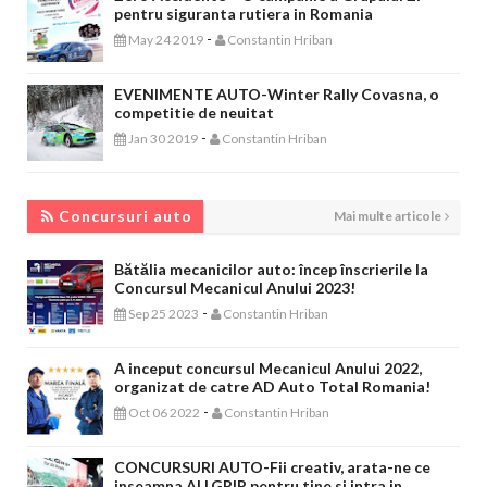
pentru siguranta rutiera in Romania
-
May 24 2019
Constantin Hriban
EVENIMENTE AUTO-Winter Rally Covasna, o
competitie de neuitat
-
Jan 30 2019
Constantin Hriban
CONCURSURI AUTO
Concursuri auto
Mai multe articole
Bătălia mecanicilor auto: încep înscrierile la
Concursul Mecanicul Anului 2023!
-
Sep 25 2023
Constantin Hriban
A inceput concursul Mecanicul Anului 2022,
organizat de catre AD Auto Total Romania!
-
Oct 06 2022
Constantin Hriban
CONCURSURI AUTO-Fii creativ, arata-ne ce
inseamna ALLGRIP pentru tine si intra in