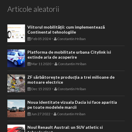
Articole aleatorii
Viitorul mobilității: cum implementează
Continental tehnologiile
-
Feb 05 2024
Constantin Hriban
Platforma de mobilitate urbana Citylink isi
extinde aria de acoperire
-
Mar 11 2020
Constantin Hriban
ZF sărbătorește producția a trei milioane de
motoare electrice
-
Dec 15 2023
Constantin Hriban
Noua identitate vizuala Dacia isi face aparitia
pe toate modelele marcii
-
Jun 27 2022
Constantin Hriban
Noul Renault Austral: un SUV atletic si