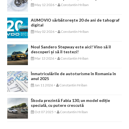
-
May 12 2026
Constantin Hriban
AUMOVIO sărbătorește 20 de ani de tahograf
digital
-
May 02 2026
Constantin Hriban
Noul Sandero Stepway este aici! Vino să îl
descoperi și să îl testezi!
-
Mar 13 2026
Constantin Hriban
Înmatriculările de autoturisme în Romania în
anul 2025
-
Jan 11 2026
Constantin Hriban
Škoda prezintă Fabia 130, un model ediție
specială, cu putere crescută
-
Oct 07 2025
Constantin Hriban