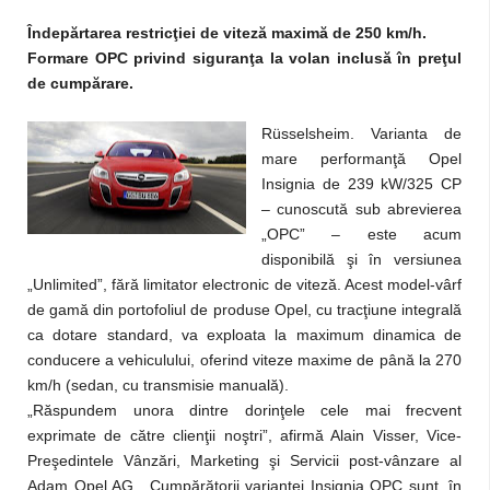
Îndepărtarea restricţiei de viteză maximă de 250 km/h.
Formare OPC privind siguranţa la volan inclusă în preţul
de cumpărare.
Rüsselsheim. Varianta de
mare performanţă Opel
Insignia de 239 kW/325 CP
– cunoscută sub abrevierea
„OPC” – este acum
disponibilă şi în versiunea
„Unlimited”, fără limitator electronic de viteză. Acest model-vârf
de gamă din portofoliul de produse Opel, cu tracţiune integrală
ca dotare standard, va exploata la maximum dinamica de
conducere a vehiculului, oferind viteze maxime de până la 270
km/h (sedan, cu transmisie manuală).
„Răspundem unora dintre dorinţele cele mai frecvent
exprimate de către clienţii noştri”, afirmă Alain Visser, Vice-
Preşedintele Vânzări, Marketing şi Servicii post-vânzare al
Adam Opel AG. „Cumpărătorii variantei Insignia OPC sunt, în