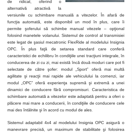
de ridicat, oferind o
alternativă atractivă la
versiunile cu schimbare manuală a vitezelor. În afară de
funcţia automată, este disponibil un mod în plus, care îi
permite şoferului să schimbe manual vitezele – opţional
folosind manetele volanului. Sistemul de control al transmisiei
este legat de şasiul mecatronic FlexRide al modelului Insignia
OPC. În plus faţă de setarea standard care conferă
caracteristici de echilibru în condiţiile unei tracţiuni integrale, în
conducerea de zi cu zi, mai există încă două moduri care pot fi
selectate de către şofer: modul „Sport” oferă mai multă
agilitate şi reacţii mai rapide ale vehiculului la comenzi, iar
modul „OPC” oferă experienţa supremă şi extremă a unei
dinamici de conducere fără compromisuri. Caracteristica de
schimbare automată a vitezelor este adaptată pentru a oferi o
plăcere mai mare a conducerii, în condiţiile de conducere cele
mai des întâlnite şi în acord cu modul de ales.
Sistemul adaptabil 4x4 al modelului Insignia OPC asigură o
manevrare precisă, un maximum de stabilitate şi folosirea