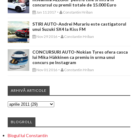
concursul cu premii totale de 15.000 Euro
-
Jan 11 2017
Constantin Hriban
STIRI AUTO-Andrei Murariu este castigatorul
unui Suzuki SX4 la Kiss FM
-
Nov 29 2016
Constantin Hriban
CONCURSURI AUTO-Nokian Tyres ofera casca
lui Mika Häkkinen ca premiu in urma unui
concurs pe Instagram
-
Nov 01 2016
Constantin Hriban
ARHIVĂ ARTICOLE
BLOGROLL
Blogul lui Constantin