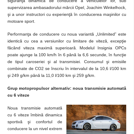
siguranţă dinamica de conducere a vehiculelor lor, sub
supervizarea ambasadorului mărcii Opel, Joachim Winkelhock,
şi a unor instructori cu experienţă în conducerea maşinilor cu
motoare sport.
Performanţa de conducere cu noua variantă „Unlimited” este
identică cu cea a versiunilor cu limitare de viteză, excepţie
făcând viteza maximă superioară. Modelul Insignia OPCs
poate ajunge la 100 km/h în 6 până la 6,6 secunde, în funcţie
de tipul caroseriei şi al transmisiei. Consumul şi emisiile
combinate de CO2 se înscriu în intervalul de la 10,6 l/100 km
şi 249 g/km până la 11,0 l/100 km şi 259 g/km.
Grup motopropulsor alternativ:
noua transmisie automată
cu 6 viteze
Noua transmisie automată
cu 6 viteze îmbină dinamica
sportivă şi confortul de
conducere la un nivel extrem