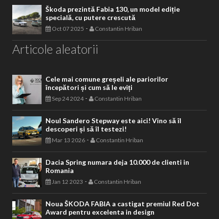
Škoda prezintă Fabia 130, un model ediție
specială, cu putere crescută
-
Oct 07 2025
Constantin Hriban
Articole aleatorii
Cele mai comune greșeli ale pariorilor
începători și cum să le eviți
-
Sep 24 2024
Constantin Hriban
Noul Sandero Stepway este aici! Vino să îl
descoperi și să îl testezi!
-
Mar 13 2026
Constantin Hriban
Dacia Spring numara deja 10.000 de clienti in
Romania
-
Jan 12 2023
Constantin Hriban
Noua ŠKODA FABIA a castigat premiul Red Dot
Award pentru excelenta in design