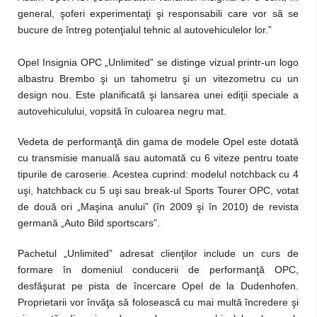
general, şoferi experimentaţi şi responsabili care vor să se
bucure de întreg potenţialul tehnic al autovehiculelor lor.”
Opel Insignia OPC „Unlimited” se distinge vizual printr-un logo
albastru Brembo şi un tahometru şi un vitezometru cu un
design nou. Este planificată şi lansarea unei ediţii speciale a
autovehiculului, vopsită în culoarea negru mat.
Vedeta de performanţă din gama de modele Opel este dotată
cu transmisie manuală sau automată cu 6 viteze pentru toate
tipurile de caroserie. Acestea cuprind: modelul notchback cu 4
uşi, hatchback cu 5 uşi sau break-ul Sports Tourer OPC, votat
de două ori „Maşina anului” (în 2009 şi în 2010) de revista
germană „Auto Bild sportscars”.
Pachetul „Unlimited” adresat clienţilor include un curs de
formare în domeniul conducerii de performanţă OPC,
desfăşurat pe pista de încercare Opel de la Dudenhofen.
Proprietarii vor învăţa să folosească cu mai multă încredere şi