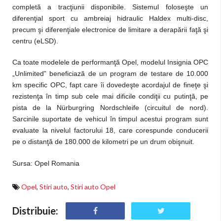
completă a tracţiunii disponibile. Sistemul foloseşte un
diferenţial sport cu ambreiaj hidraulic Haldex multi-disc,
precum şi diferenţiale electronice de limitare a derapării faţă şi
centru (eLSD).
Ca toate modelele de performanţă Opel, modelul Insignia OPC
„Unlimited” beneficiază de un program de testare de 10.000
km specific OPC, fapt care îi dovedeşte acordajul de fineţe şi
rezistenţa în timp sub cele mai dificile condiţii cu putinţă, pe
pista de la Nürburgring Nordschleife (circuitul de nord).
Sarcinile suportate de vehicul în timpul acestui program sunt
evaluate la nivelul factorului 18, care corespunde conducerii
pe o distanţă de 180.000 de kilometri pe un drum obişnuit.
Sursa: Opel Romania
Opel
,
Stiri auto
,
Stiri auto Opel
Distribuie: