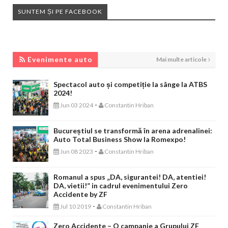
SUNTEM ȘI PE FACEBOOK
EVENIMENTE AUTO
Evenimente auto
Mai multe articole
Spectacol auto și competiție la sânge la ATBS
2024!
-
Jun 03 2024
Constantin Hriban
Bucureștiul se transformă în arena adrenalinei:
Auto Total Business Show la Romexpo!
-
Jun 08 2023
Constantin Hriban
Romanul a spus „DA, sigurantei! DA, atentiei!
DA, vietii!” in cadrul evenimentului Zero
Accidente by ZF
-
Jul 10 2019
Constantin Hriban
Zero Accidente – O campanie a Grupului ZF