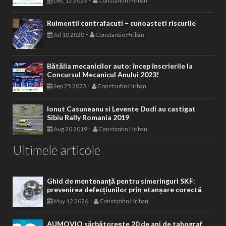
Dec 12 2023
Constantin Hriban
Rulmentii contrafacuti – cunoasteti riscurile
-
Jul 10 2020
Constantin Hriban
Bătălia mecanicilor auto: încep înscrierile la
Concursul Mecanicul Anului 2023!
-
Sep 25 2023
Constantin Hriban
Ionut Casuneanu si Levente Dudi au castigat
Sibiu Rally Romania 2019
-
Aug 20 2019
Constantin Hriban
Ultimele articole
Ghid de mentenanță pentru simeringuri SKF:
prevenirea defecțiunilor prin etanșare corectă
-
May 12 2026
Constantin Hriban
AUMOVIO sărbătorește 20 de ani de tahograf