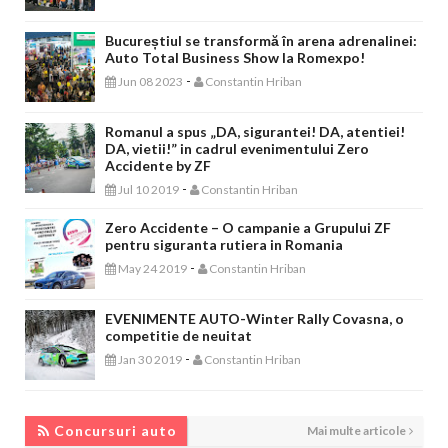
Bucureștiul se transformă în arena adrenalinei:
Auto Total Business Show la Romexpo!
-
Jun 08 2023
Constantin Hriban
Romanul a spus „DA, sigurantei! DA, atentiei!
DA, vietii!” in cadrul evenimentului Zero
Accidente by ZF
-
Jul 10 2019
Constantin Hriban
Zero Accidente – O campanie a Grupului ZF
pentru siguranta rutiera in Romania
-
May 24 2019
Constantin Hriban
EVENIMENTE AUTO-Winter Rally Covasna, o
competitie de neuitat
-
Jan 30 2019
Constantin Hriban
CONCURSURI AUTO
Concursuri auto
Mai multe articole