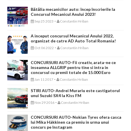
Bătălia mecanicilor auto: încep înscrierile la
Concursul Mecanicul Anului 2023!
-
Sep 25 2023
Constantin Hriban
A inceput concursul Mecanicul Anului 2022,
organizat de catre AD Auto Total Romania!
-
Oct 06 2022
Constantin Hriban
CONCURSURI AUTO-Fii creativ, arata-ne ce
inseamna ALLGRIP pentru tine si intra in
concursul cu premii totale de 15.000 Euro
-
Jan 11 2017
Constantin Hriban
STIRI AUTO-Andrei Murariu este castigatorul
unui Suzuki SX4 la Kiss FM
-
Nov 29 2016
Constantin Hriban
CONCURSURI AUTO-Nokian Tyres ofera casca
lui Mika Häkkinen ca premiu in urma unui
concurs pe Instagram