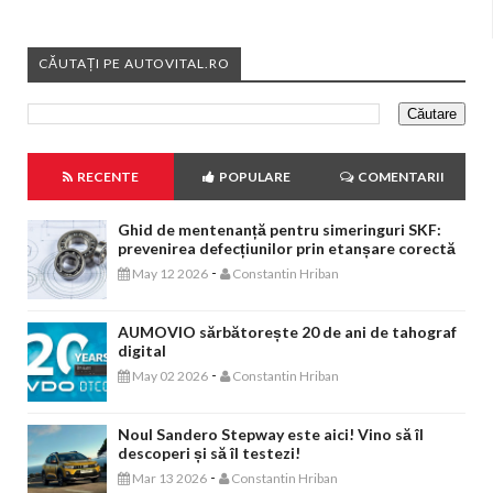
CĂUTAȚI PE AUTOVITAL.RO
RECENTE
POPULARE
COMENTARII
Ghid de mentenanță pentru simeringuri SKF:
prevenirea defecțiunilor prin etanșare corectă
-
May 12 2026
Constantin Hriban
AUMOVIO sărbătorește 20 de ani de tahograf
digital
-
May 02 2026
Constantin Hriban
Noul Sandero Stepway este aici! Vino să îl
descoperi și să îl testezi!
-
Mar 13 2026
Constantin Hriban