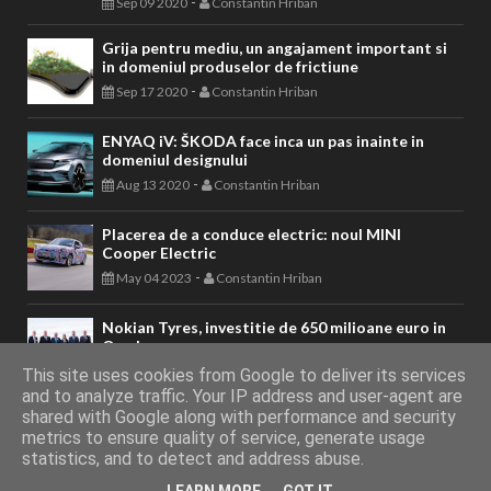
-
Sep 09 2020
Constantin Hriban
Grija pentru mediu, un angajament important si
in domeniul produselor de frictiune
-
Sep 17 2020
Constantin Hriban
ENYAQ iV: ŠKODA face inca un pas inainte in
domeniul designului
-
Aug 13 2020
Constantin Hriban
Placerea de a conduce electric: noul MINI
Cooper Electric
-
May 04 2023
Constantin Hriban
Nokian Tyres, investitie de 650 milioane euro in
Oradea
-
May 13 2023
Constantin Hriban
This site uses cookies from Google to deliver its services
and to analyze traffic. Your IP address and user-agent are
shared with Google along with performance and security
metrics to ensure quality of service, generate usage
AUTOVITAL - Blog Auto
Copyright © 2011 - 2026. Toate drepturile
statistics, and to detect and address abuse.