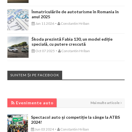
Înmatriculările de autoturisme în Romania în
anul 2025
-
Jan 11 2026
Constantin Hriban
Škoda prezintă Fabia 130, un model ediție
specială, cu putere crescută
-
Oct 07 2025
Constantin Hriban
SUNTEM ȘI PE FACEBOOK
EVENIMENTE AUTO
Evenimente auto
Mai multe articole
Spectacol auto și competiție la sânge la ATBS
2024!
-
Jun 03 2024
Constantin Hriban