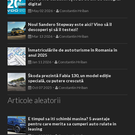
digital
-
May 02 2026
Constantin Hriban
Noul Sandero Stepway este aici! Vino să îl
descoperi și să îl testezi!
-
Mar 13 2026
Constantin Hriban
Înmatriculările de autoturisme în Romania în
anul 2025
-
Jan 11 2026
Constantin Hriban
Škoda prezintă Fabia 130, un model ediție
specială, cu putere crescută
-
Oct 07 2025
Constantin Hriban
Articole aleatorii
E timpul sa iti schimbi masina? 5 avantaje
pentru care merita sa cumperi auto rulate in
leasing