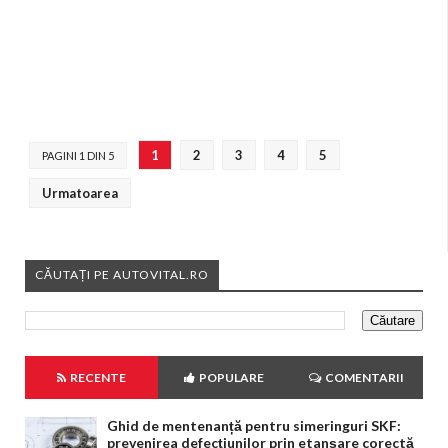
1
2
3
4
5
PAGINI 1 DIN 5
Urmatoarea
CĂUTAȚI PE AUTOVITAL.RO
RECENTE
POPULARE
COMENTARII
Ghid de mentenanță pentru simeringuri SKF:
prevenirea defecțiunilor prin etanșare corectă