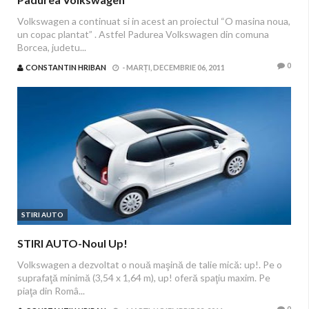
Volkswagen a continuat si in acest an proiectul “O masina noua,
un copac plantat” . Astfel Padurea Volkswagen din comuna
Borcea, judetu...
0
CONSTANTIN HRIBAN
-
MARȚI, DECEMBRIE 06, 2011
STIRI AUTO
STIRI AUTO-Noul Up!
Volkswagen a dezvoltat o nouă maşină de talie mică: up!. Pe o
suprafaţă minimă (3,54 x 1,64 m), up! oferă spaţiu maxim. Pe
piaţa din Româ...
0