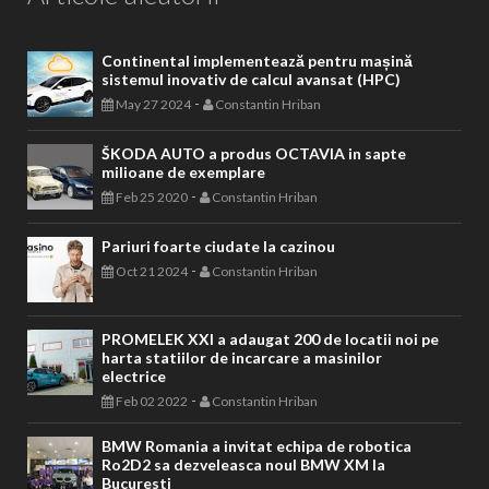
Continental implementează pentru mașină
sistemul inovativ de calcul avansat (HPC)
-
May 27 2024
Constantin Hriban
ŠKODA AUTO a produs OCTAVIA in sapte
milioane de exemplare
-
Feb 25 2020
Constantin Hriban
Pariuri foarte ciudate la cazinou
-
Oct 21 2024
Constantin Hriban
PROMELEK XXI a adaugat 200 de locatii noi pe
harta statiilor de incarcare a masinilor
electrice
-
Feb 02 2022
Constantin Hriban
BMW Romania a invitat echipa de robotica
Ro2D2 sa dezveleasca noul BMW XM la
Bucuresti