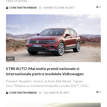
ceea ce priveș...
0
CONSTANTIN HRIBAN
-
SÂMBĂTĂ, IUNIE 24, 2017
2017
STIRI AUTO-Mai multe premii nationale si
internationale pentru modelele Volkswagen
Premiul "Readers' choice" al Auto Bild Allrad: Tiguan
este "Mașina cu tracțiune integrală a anului 2017". I.D.B...
0
CONSTANTIN HRIBAN
-
JOI, MARTIE 30, 2017