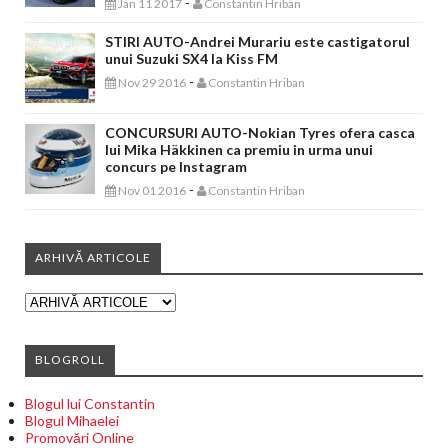
-
Jan 11 2017
Constantin Hriban
STIRI AUTO-Andrei Murariu este castigatorul
unui Suzuki SX4 la Kiss FM
-
Nov 29 2016
Constantin Hriban
CONCURSURI AUTO-Nokian Tyres ofera casca
lui Mika Häkkinen ca premiu in urma unui
concurs pe Instagram
-
Nov 01 2016
Constantin Hriban
ARHIVĂ ARTICOLE
BLOGROLL
Blogul lui Constantin
Blogul Mihaelei
Promovări Online