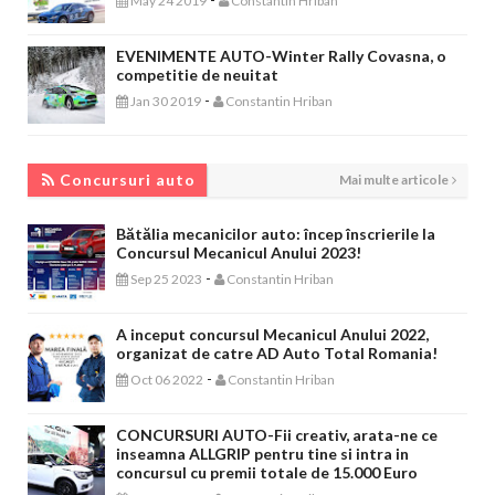
May 24 2019
Constantin Hriban
EVENIMENTE AUTO-Winter Rally Covasna, o
competitie de neuitat
-
Jan 30 2019
Constantin Hriban
CONCURSURI AUTO
Concursuri auto
Mai multe articole
Bătălia mecanicilor auto: încep înscrierile la
Concursul Mecanicul Anului 2023!
-
Sep 25 2023
Constantin Hriban
A inceput concursul Mecanicul Anului 2022,
organizat de catre AD Auto Total Romania!
-
Oct 06 2022
Constantin Hriban
CONCURSURI AUTO-Fii creativ, arata-ne ce
inseamna ALLGRIP pentru tine si intra in
concursul cu premii totale de 15.000 Euro