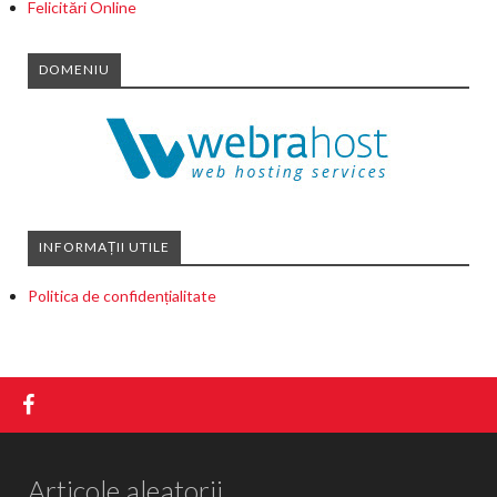
Felicitări Online
DOMENIU
INFORMAȚII UTILE
Politica de confidențialitate
Articole aleatorii