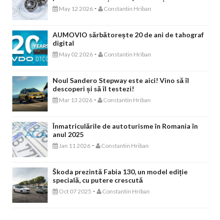
-
May 12 2026
Constantin Hriban
AUMOVIO sărbătorește 20 de ani de tahograf
digital
-
May 02 2026
Constantin Hriban
Noul Sandero Stepway este aici! Vino să îl
descoperi și să îl testezi!
-
Mar 13 2026
Constantin Hriban
Înmatriculările de autoturisme în Romania în
anul 2025
-
Jan 11 2026
Constantin Hriban
Škoda prezintă Fabia 130, un model ediție
specială, cu putere crescută
-
Oct 07 2025
Constantin Hriban