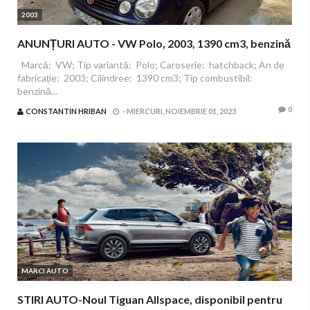
2003
ANUNȚURI AUTO - VW Polo, 2003, 1390 cm3, benzină
Marcă: VW; Tip variantă: Polo; Caroserie: hatchback; An de
fabricație: 2003; Cilindree: 1390 cm3; Tip combustibil:
benzină...
0
CONSTANTIN HRIBAN
-
MIERCURI, NOIEMBRIE 01, 2023
MARCI AUTO
STIRI AUTO-Noul Tiguan Allspace, disponibil pentru