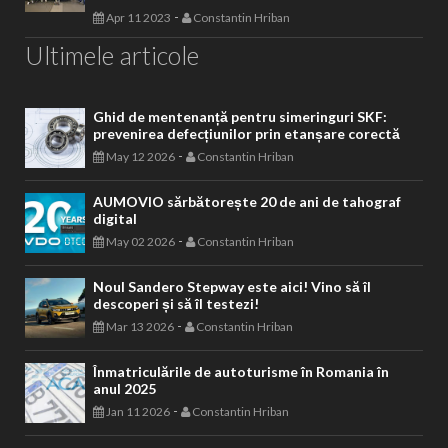
-
Apr 11 2023
Constantin Hriban
Ultimele articole
Ghid de mentenanță pentru simeringuri SKF:
prevenirea defecțiunilor prin etanșare corectă
-
May 12 2026
Constantin Hriban
AUMOVIO sărbătorește 20 de ani de tahograf
digital
-
May 02 2026
Constantin Hriban
Noul Sandero Stepway este aici! Vino să îl
descoperi și să îl testezi!
-
Mar 13 2026
Constantin Hriban
Înmatriculările de autoturisme în Romania în
anul 2025
-
Jan 11 2026
Constantin Hriban