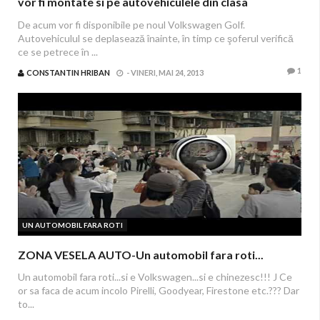
vor fi montate si pe autovehiculele din clasa
compacta
De acum vor fi disponibile pe noul Volkswagen Golf.
Autovehiculul se deplasează înainte, în timp ce şoferul verifică
ce se petrece în ...
1
CONSTANTIN HRIBAN
-
VINERI, MAI 24, 2013
UN AUTOMOBIL FARA ROTI
ZONA VESELA AUTO-Un automobil fara roti...
Un automobil fara roti...si e Volkswagen...si e chinezesc!!! J Ce
or sa faca de acum incolo Pirelli, Goodyear, Firestone etc.??? Dar
to...