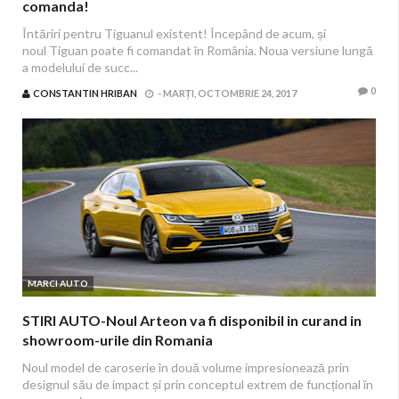
comanda!
Întăriri pentru Tiguanul existent! Începând de acum, și
noul Tiguan poate fi comandat în România. Noua versiune lungă
a modelului de succ...
0
CONSTANTIN HRIBAN
-
MARȚI, OCTOMBRIE 24, 2017
MARCI AUTO
STIRI AUTO-Noul Arteon va fi disponibil in curand in
showroom-urile din Romania
Noul model de caroserie în două volume impresionează prin
designul său de impact și prin conceptul extrem de funcțional în