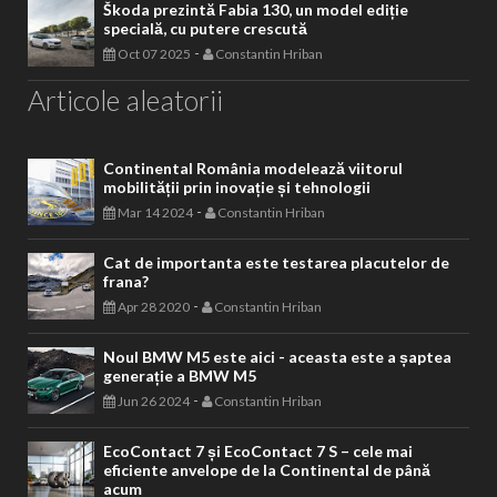
Škoda prezintă Fabia 130, un model ediție
specială, cu putere crescută
-
Oct 07 2025
Constantin Hriban
Articole aleatorii
Continental România modelează viitorul
mobilității prin inovație și tehnologii
-
Mar 14 2024
Constantin Hriban
Cat de importanta este testarea placutelor de
frana?
-
Apr 28 2020
Constantin Hriban
Noul BMW M5 este aici - aceasta este a șaptea
generație a BMW M5
-
Jun 26 2024
Constantin Hriban
EcoContact 7 și EcoContact 7 S – cele mai
eficiente anvelope de la Continental de până
acum