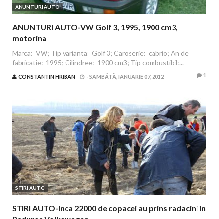
ANUNTURI AUTO
ANUNTURI AUTO-VW Golf 3, 1995, 1900 cm3,
motorina
Marca: VW; Tip varianta: Golf 3; Caroserie: cabrio; An de
fabricatie: 1995; Cilindree: 1900 cm3; Tip combustibil:...
1
CONSTANTIN HRIBAN
-
SÂMBĂTĂ, IANUARIE 07, 2012
STIRI AUTO
STIRI AUTO-Inca 22000 de copacei au prins radacini in
Padurea Volkswagen