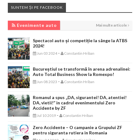
SUNTEM ȘI PE FACEBOOK
EVENIMENTE AUTO
Evenimente auto
Mai multe articole
Spectacol auto și competiție la sânge la ATBS
2024!
-
Jun 03 2024
Constantin Hriban
Bucureștiul se transformă în arena adrenalinei:
Auto Total Business Show la Romexpo!
-
Jun 08 2023
Constantin Hriban
Romanul a spus „DA, sigurantei! DA, atentiei!
DA, vietii!” in cadrul evenimentului Zero
Accidente by ZF
-
Jul 10 2019
Constantin Hriban
Zero Accidente – O campanie a Grupului ZF
pentru siguranta rutiera in Romania
-