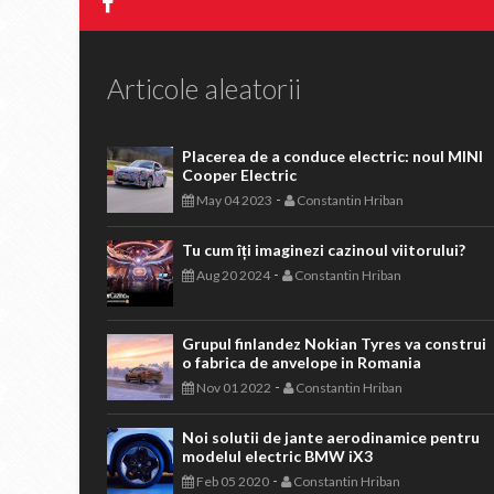
Articole aleatorii
Placerea de a conduce electric: noul MINI
Cooper Electric
-
May 04 2023
Constantin Hriban
Tu cum îți imaginezi cazinoul viitorului?
-
Aug 20 2024
Constantin Hriban
Grupul finlandez Nokian Tyres va construi
o fabrica de anvelope in Romania
-
Nov 01 2022
Constantin Hriban
Noi solutii de jante aerodinamice pentru
modelul electric BMW iX3
-
Feb 05 2020
Constantin Hriban