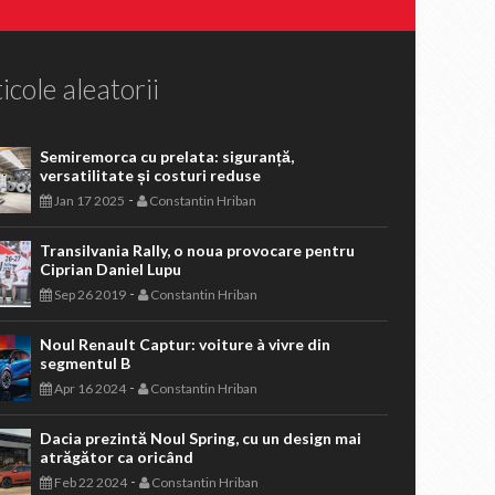
icole aleatorii
Semiremorca cu prelata: siguranță,
versatilitate și costuri reduse
-
Jan 17 2025
Constantin Hriban
Transilvania Rally, o noua provocare pentru
Ciprian Daniel Lupu
-
Sep 26 2019
Constantin Hriban
Noul Renault Captur: voiture à vivre din
segmentul B
-
Apr 16 2024
Constantin Hriban
Dacia prezintă Noul Spring, cu un design mai
atrăgător ca oricând
-
Feb 22 2024
Constantin Hriban