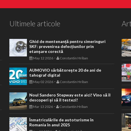
Ultimele articole
Art
Ghid de mentenanță pentru simeringuri
SKF: prevenirea defecțiunilor prin
etanșare corectă
-
May 12 2026
Constantin Hriban
AUMOVIO sărbătorește 20 de ani de
tahograf digital
-
May 02 2026
Constantin Hriban
Noul Sandero Stepway este aici! Vino să îl
descoperi și să îl testezi!
-
Mar 13 2026
Constantin Hriban
Înmatriculările de autoturisme în
Romania în anul 2025