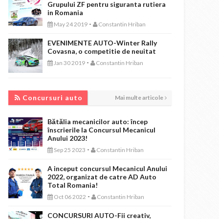
Grupului ZF pentru siguranta rutiera
in Romania
-
May 24 2019
Constantin Hriban
EVENIMENTE AUTO-Winter Rally
Covasna, o competitie de neuitat
-
Jan 30 2019
Constantin Hriban
CONCURSURI AUTO
Concursuri auto
Mai multe articole
Bătălia mecanicilor auto: încep
înscrierile la Concursul Mecanicul
Anului 2023!
-
Sep 25 2023
Constantin Hriban
A inceput concursul Mecanicul Anului
2022, organizat de catre AD Auto
Total Romania!
-
Oct 06 2022
Constantin Hriban
CONCURSURI AUTO-Fii creativ,