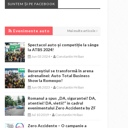
SUNTEM ȘI PE FACEBOOK
EVENIMENTE AUTO
Evenimente auto
Mai multe articole
Spectacol auto și competiție la sânge
la ATBS 2024!
-
Jun 03 2024
Constantin Hriban
Bucureștiul se transformă în arena
adrenalinei: Auto Total Business
Show la Romexpo!
-
Jun 08 2023
Constantin Hriban
Romanul a spus „DA, sigurantei! DA,
atentiei! DA, vietii!” in cadrul
evenimentului Zero Accidente by ZF
-
Jul 10 2019
Constantin Hriban
Zero Accidente – O campanie a