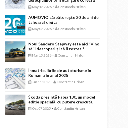
defecțiunilor prin etanșare corectă
-
May 12 2026
Constantin Hriban
AUMOVIO sărbătorește 20 de ani de
tahograf digital
-
May 02 2026
Constantin Hriban
Noul Sandero Stepway este aici! Vino
să îl descoperi și să îl testezi!
-
Mar 13 2026
Constantin Hriban
Înmatriculările de autoturisme în
Romania în anul 2025
-
Jan 11 2026
Constantin Hriban
Škoda prezintă Fabia 130, un model
ediție specială, cu putere crescută
-
Oct 07 2025
Constantin Hriban