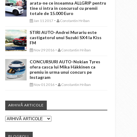
arata-ne ce inseamna ALLGRIP pentru
tine si intra in concursul cu premii
totale de 15.000 Euro
-
Jan 11 2017
Constantin Hriban
STIRI AUTO-Andrei Murariu este
castigatorul unui Suzuki SX4 la Kiss
FM
-
Nov 29 2016
Constantin Hriban
CONCURSURI AUTO-Nokian Tyres
ofera casca lui Mika Häkkinen ca
premiu in urma unui concurs pe
Instagram
-
Nov 01 2016
Constantin Hriban
ARHIVĂ ARTICOLE
BLOGROLL