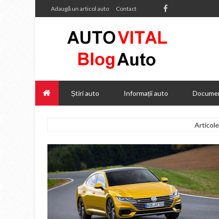
Adaugă un articol auto
Contact
Știri auto
Informații auto
Documen
Articol