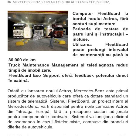
MERCEDES-BENZ,
STIRI AUTO,
STIRI AUTO MERCEDES-BENZ,
Computer FleetBoard la
bordul noului Actros, fără
costuri suplimentare.
Perioada de testare de
patru luni şi instructajul –
incluse.
Utilizarea FleetBoard
poate prelungi intervalul
de mentenanţă cu până la
30.000 de km.
Truck Maintenance Management şi telediagnoza reduc
timpii de imobilizare.
FleetBoard Eco Support oferă feedback şoferului direct
în cabină.
Odată cu lansarea noului Actros, Mercedes-Benz este primul
producător de autovehicule care oferă ca dotare standard un
sistem de telematică. Sistemul FleetBoard, un proiect intern al
Mercedes-Benz, va fi disponibil pentru noile camioane Actros
din întreaga Europă, fără a presupune costuri adiţionale
pentru componentele hardware. Sistemul va funcţiona eficient
de asemenea în cazul flotelor mixte, compuse din brand-uri
diferite de autovehicule.