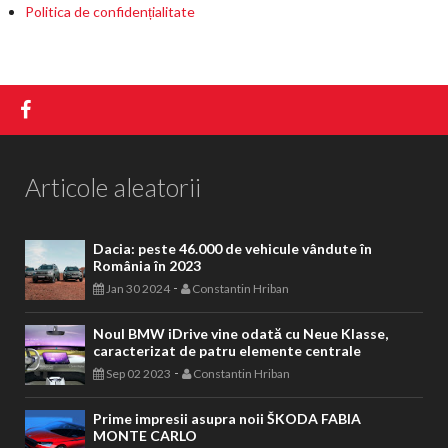
Politica de confidențialitate
Articole aleatorii
Dacia: peste 46.000 de vehicule vândute în
România în 2023
-
Jan 30 2024
Constantin Hriban
Noul BMW iDrive vine odată cu Neue Klasse,
caracterizat de patru elemente centrale
-
Sep 02 2023
Constantin Hriban
Prime impresii asupra noii ŠKODA FABIA
MONTE CARLO