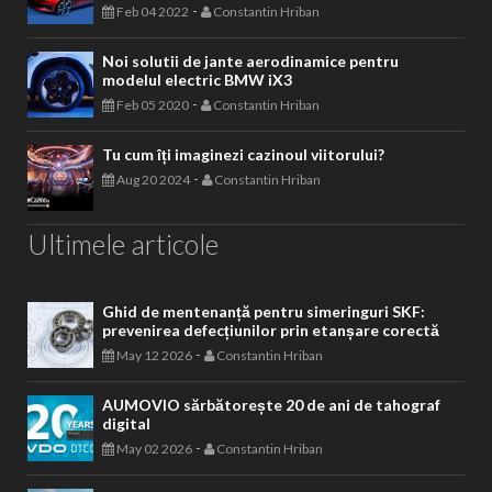
-
Feb 04 2022
Constantin Hriban
Noi solutii de jante aerodinamice pentru
modelul electric BMW iX3
-
Feb 05 2020
Constantin Hriban
Tu cum îți imaginezi cazinoul viitorului?
-
Aug 20 2024
Constantin Hriban
Ultimele articole
Ghid de mentenanță pentru simeringuri SKF:
prevenirea defecțiunilor prin etanșare corectă
-
May 12 2026
Constantin Hriban
AUMOVIO sărbătorește 20 de ani de tahograf
digital
-
May 02 2026
Constantin Hriban