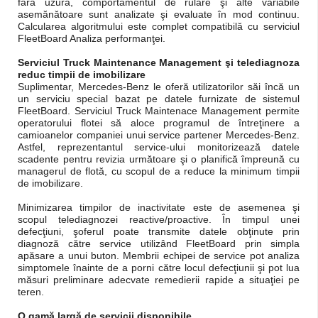
fără uzură, comportamentul de rulare şi alte variabile
asemănătoare sunt analizate şi evaluate în mod continuu.
Calcularea algoritmului este complet compatibilă cu serviciul
FleetBoard Analiza performanţei.
Serviciul Truck Maintenance Management şi telediagnoza
reduc timpii de imobilizare
Suplimentar, Mercedes-Benz le oferă utilizatorilor săi încă un
un serviciu special bazat pe datele furnizate de sistemul
FleetBoard. Serviciul Truck Maintenace Management permite
operatorului flotei să aloce programul de întreţinere a
camioanelor companiei unui service partener Mercedes-Benz.
Astfel, reprezentantul service-ului monitorizează datele
scadente pentru revizia următoare şi o planifică împreună cu
managerul de flotă, cu scopul de a reduce la minimum timpii
de imobilizare.
Minimizarea timpilor de inactivitate este de asemenea şi
scopul telediagnozei reactive/proactive. În timpul unei
defecţiuni, şoferul poate transmite datele obţinute prin
diagnoză către service utilizând FleetBoard prin simpla
apăsare a unui buton. Membrii echipei de service pot analiza
simptomele înainte de a porni către locul defecţiunii şi pot lua
măsuri preliminare adecvate remedierii rapide a situaţiei pe
teren.
O gamă largă de servicii disponibile