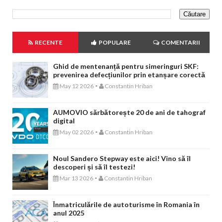
RECENTE
POPULARE
COMENTARII
Ghid de mentenanță pentru simeringuri SKF:
prevenirea defecțiunilor prin etanșare corectă
-
May 12 2026
Constantin Hriban
AUMOVIO sărbătorește 20 de ani de tahograf
digital
-
May 02 2026
Constantin Hriban
Noul Sandero Stepway este aici! Vino să îl
descoperi și să îl testezi!
-
Mar 13 2026
Constantin Hriban
Înmatriculările de autoturisme în Romania în
anul 2025