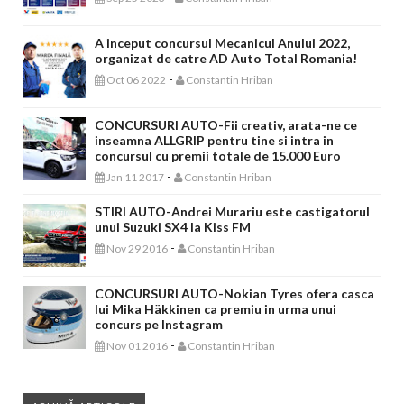
A inceput concursul Mecanicul Anului 2022,
organizat de catre AD Auto Total Romania!
-
Oct 06 2022
Constantin Hriban
CONCURSURI AUTO-Fii creativ, arata-ne ce
inseamna ALLGRIP pentru tine si intra in
concursul cu premii totale de 15.000 Euro
-
Jan 11 2017
Constantin Hriban
STIRI AUTO-Andrei Murariu este castigatorul
unui Suzuki SX4 la Kiss FM
-
Nov 29 2016
Constantin Hriban
CONCURSURI AUTO-Nokian Tyres ofera casca
lui Mika Häkkinen ca premiu in urma unui
concurs pe Instagram
-
Nov 01 2016
Constantin Hriban