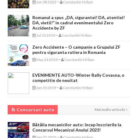
-
Jun 08 2023
Constantin Hriban
Romanul a spus „DA, sigurantei! DA, atentiei!
DA, vietii!” in cadrul evenimentului Zero
Accidente by ZF
-
Jul 10 2019
Constantin Hriban
Zero Accidente – O campanie a Grupului ZF
pentru siguranta rutiera in Romania
-
May 24 2019
Constantin Hriban
EVENIMENTE AUTO-Winter Rally Covasna, o
competitie de neuitat
-
Jan 30 2019
Constantin Hriban
CONCURSURI AUTO
Concursuri auto
Mai multe articole
Bătălia mecanicilor auto: încep înscrierile la
Concursul Mecanicul Anului 2023!
-
Sep 25 2023
Constantin Hriban