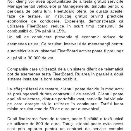
Noii clienţi vor avea oportunitatea de a testa gratuit serviciile
Managementul vehiculelor şi Managementul timpului pentru o
perioadă de patru luni. FleetBoard oferă, pe durata acestei
faze de testare, un instructaj gratuit privind practicile
economice de conducere. Experienţa demonstrează că
utilizarea FleetBoard reduce în scurt timp consumul de
combustibil cu 5% până la 15%.
Un stil de conducere preventiv şi economic reduce de
asemenea uzura. Ca rezultat, intervalul de mentenanţă pentru
autovehiculele cu sistemul FleetBoard activat poate fi prelungit
cu până la 30.000 de km.
Companiile care utilizează deja un sistem diferit de telematică
pot de asemenea testa FleetBoard. Rularea în paralel a două
sisteme instalate la bord este posibilă.
La sfârşitul fazei de testare, clientul poate decide în mod activ
să prelungească durata contractului de servicii. Clientul poate
apoi să selecteze, dintr-un portofoliu vast, serviciile individuale
pe care doreşte să le utilizeze în continuare. Tariful lunar
minim rezultat este de 59 de euro per autovehicul.
După finalizarea fazei de testare, poate fi plătită o taxă unică
de utilizare de 800 de euro. Totuşi, clientul poate evita acest
cost prin optarea pentru un contract de service complet