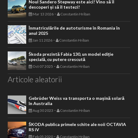
Noul Sandero Stepway este aici! Vino să îl
descoperi și să îl testezi!
-
Mar 13 2026
Constantin Hriban
Înmatriculările de autoturisme în Romania în
anul 2025
-
Jan 11 2026
Constantin Hriban
Škoda prezintă Fabia 130, un model ediție
specială, cu putere crescută
-
Oct 07 2025
Constantin Hriban
Articole aleatorii
Gebrüder Weiss va transporta o mașină solară
în Australia
-
Aug 30 2023
Constantin Hriban
ŠKODA publica primele schite ale noii OCTAVIA
RS iV
-
Feb 05 2020
Constantin Hriban