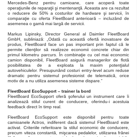
Mercedes-Benz pentru camioane, care acoperă toate
operaţiunile de reparaţii şi mentenanţă. Aceasta are ca rezultat
o reducere de 50% a costurilor de hardware şi servicii, în
comparaţie cu oferta FleetBoard anterioară – incluzând de
asemenea o gamă mai largă de servicii.
Markus Lipinsky, Director General al Daimler FleetBoard
GmbH, subliniază: „Odată cu această ofertă inovatoare de
produs, FleetBoard face un pas important prin faptul că le
permite clienţilor să realizeze economii concrete chiar din
primul kilometru parcurs. În combinaţie cu cel mai economic
camion disponibil, FleetBoard asigură managerilor de flotă
posibilitatea de a exploata la maxim potenţialul
autovehiculelor. Presupunând costuri entry-level acum reduse
dramatic pentru sistemul profesionist de telematică, orice
motiv de a nu utiliza asemenea sisteme dispare.”
FleetBoard EcoSupport – trainer la bord
FleetBoard EcoSupport oferă şoferului un instrument care îi
analizează stilul curent de conducere, oferindu-i acestuia
feedback direct în timp real.
FleetBoard EcoSupport este disponibil pentru toate
camioanele Actros, indiferent dacă sistemul FleetBoard este
activat. Criteriile referitoare la stilul economic de conducere,
precum viteza constantă, mişcarea pedalelor, utilizarea frânei