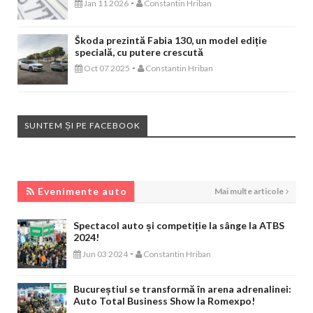
-
Jan 11 2026
Constantin Hriban
Škoda prezintă Fabia 130, un model ediție
specială, cu putere crescută
-
Oct 07 2025
Constantin Hriban
SUNTEM ȘI PE FACEBOOK
EVENIMENTE AUTO
Evenimente auto
Mai multe articole
Spectacol auto și competiție la sânge la ATBS
2024!
-
Jun 03 2024
Constantin Hriban
Bucureștiul se transformă în arena adrenalinei:
Auto Total Business Show la Romexpo!