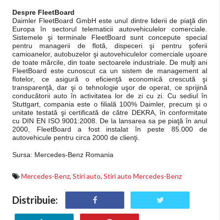
Despre FleetBoard
Daimler FleetBoard GmbH este unul dintre liderii de piaţă din
Europa în sectorul telematicii autovehiculelor comerciale.
Sistemele şi terminale FleetBoard sunt concepute special
pentru managerii de flotă, dispeceri şi pentru şoferii
camioanelor, autobuzelor şi autovehiculelor comerciale uşoare
de toate mărcile, din toate sectoarele industriale. De mulţi ani
FleetBoard este cunoscut ca un sistem de management al
flotelor, ce asigură o eficienţă economică crescută şi
transparenţă, dar şi o tehnologie uşor de operat, ce sprijină
conducătorii auto în activitatea lor de zi cu zi. Cu sediul în
Stuttgart, compania este o filială 100% Daimler, precum şi o
unitate testată şi certificată de către DEKRA, în conformitate
cu DIN EN ISO 9001:2008. De la lansarea sa pe piaţă în anul
2000, FleetBoard a fost instalat în peste 85.000 de
autovehicule pentru circa 2000 de clienţi.
Sursa: Mercedes-Benz Romania
Mercedes-Benz
,
Stiri auto
,
Stiri auto Mercedes-Benz
Distribuie: