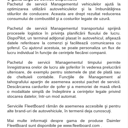
Pachetul de servicii Managementul vehiculelor ajută la
optimizarea utilizării autovehiculelor şi la îmbunătăţirea
stilurilor de conducere. Aceasta are drept rezultat reducerea
consumului de combustibil şi a costurilor legate de uzură.
Pachetul de servicii Managementul transportului sprijină
procesele logistice în privinţa planificării fluxului de lucru.
DispoPilot, un terminal adiţional plasat în autovehicul, afişează
datele referitoare la comenzi şi facilitează comunicarea cu
şoferul. Cu ajutorul acestuia, se poate personaliza un flux de
lucru individual în funcţie de cerinţele fiecărei companii.
Pachetul de servicii Managementul timpului permite
înregistrarea orelor de lucru ale şoferilor în vederea prelucrării
ulterioare, de exemplu pentru sistemele de ştat de plată sau
de cheltuieli contabile. Funcţiile de Management al
tahografului aparţin de asemenea acestui pachet de servicii.
Descărcarea cardurilor de şofer şi a memoriei de masă oferă
o modalitate simplă de îndeplinire a cerinţelor legale privind
stocarea datelor, într-un mod automat.
Serviciile FleetBoard rămân de asemenea accesibile şi pentru
alte brand-uri de autovehiciule, în termenii deja cunoscuţi.
Mai multe informaţii despre gama de produse Daimler
FleetBoard sunt disponibile pe www.fleetboard.com .