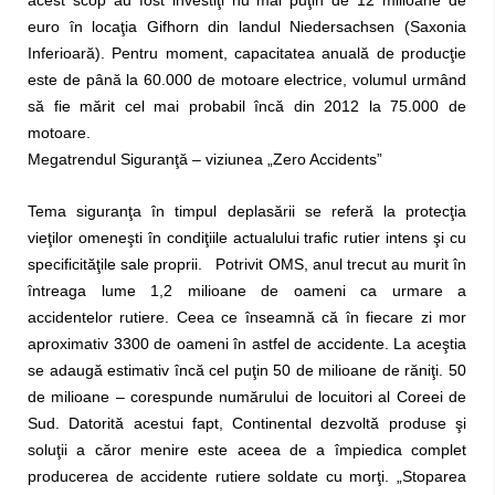
acest scop au fost investiţi nu mai puţin de 12 milioane de
euro în locaţia Gifhorn din landul Niedersachsen (Saxonia
Inferioară). Pentru moment, capacitatea anuală de producţie
este de până la 60.000 de motoare electrice, volumul urmând
să fie mărit cel mai probabil încă din 2012 la 75.000 de
motoare.
Megatrendul Siguranţă – viziunea „Zero Accidents”
Tema siguranţa în timpul deplasării se referă la protecţia
vieţilor omeneşti în condiţiile actualului trafic rutier intens şi cu
specificităţile sale proprii. Potrivit OMS, anul trecut au murit în
întreaga lume 1,2 milioane de oameni ca urmare a
accidentelor rutiere. Ceea ce înseamnă că în fiecare zi mor
aproximativ 3300 de oameni în astfel de accidente. La aceştia
se adaugă estimativ încă cel puţin 50 de milioane de răniţi. 50
de milioane – corespunde numărului de locuitori al Coreei de
Sud. Datorită acestui fapt, Continental dezvoltă produse şi
soluţii a căror menire este aceea de a împiedica complet
producerea de accidente rutiere soldate cu morţi. „Stoparea