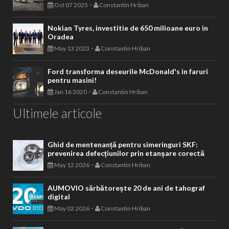
-
Oct 07 2025
Constantin Hriban
Nokian Tyres, investitie de 650 milioane euro in
Oradea
-
May 13 2023
Constantin Hriban
Ford transforma deseurile McDonald's in faruri
pentru masini!
-
Jan 16 2020
Constantin Hriban
Ultimele articole
Ghid de mentenanță pentru simeringuri SKF:
prevenirea defecțiunilor prin etanșare corectă
-
May 12 2026
Constantin Hriban
AUMOVIO sărbătorește 20 de ani de tahograf
digital
-
May 02 2026
Constantin Hriban