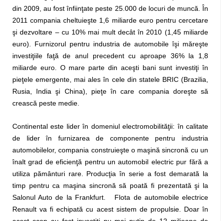
din 2009, au fost înfiinţate peste 25.000 de locuri de muncă. În
2011 compania cheltuieşte 1,6 miliarde euro pentru cercetare
şi dezvoltare – cu 10% mai mult decât în 2010 (1,45 miliarde
euro). Furnizorul pentru industria de automobile îşi măreşte
investiţiile faţă de anul precedent cu aproape 36% la 1,8
miliarde euro. O mare parte din aceşti bani sunt investiţi în
pieţele emergente, mai ales în cele din statele BRIC (Brazilia,
Rusia, India şi China), pieţe în care compania doreşte să
crească peste medie.
Continental este lider în domeniul electromobilităţii: în calitate
de lider în furnizarea de componente pentru industria
automobilelor, compania construieşte o maşină sincronă cu un
înalt grad de eficienţă pentru un automobil electric pur fără a
utiliza pământuri rare. Producţia în serie a fost demarată la
timp pentru ca maşina sincronă să poată fi prezentată şi la
Salonul Auto de la Frankfurt. Flota de automobile electrice
Renault va fi echipată cu acest sistem de propulsie. Doar în