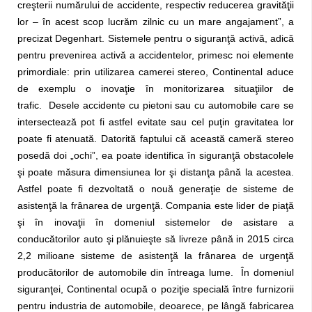
creşterii numărului de accidente, respectiv reducerea gravităţii
lor – în acest scop lucrăm zilnic cu un mare angajament”, a
precizat Degenhart. Sistemele pentru o siguranţă activă, adică
pentru prevenirea activă a accidentelor, primesc noi elemente
primordiale: prin utilizarea camerei stereo, Continental aduce
de exemplu o inovaţie în monitorizarea situaţiilor de
trafic. Desele accidente cu pietoni sau cu automobile care se
intersectează pot fi astfel evitate sau cel puţin gravitatea lor
poate fi atenuată. Datorită faptului că această cameră stereo
posedă doi „ochi”, ea poate identifica în siguranţă obstacolele
şi poate măsura dimensiunea lor şi distanţa până la acestea.
Astfel poate fi dezvoltată o nouă generaţie de sisteme de
asistenţă la frânarea de urgenţă. Compania este lider de piaţă
şi în inovaţii în domeniul sistemelor de asistare a
conducătorilor auto şi plănuieşte să livreze până in 2015 circa
2,2 milioane sisteme de asistenţă la frânarea de urgenţă
producătorilor de automobile din întreaga lume. În domeniul
siguranţei, Continental ocupă o poziţie specială între furnizorii
pentru industria de automobile, deoarece, pe lângă fabricarea