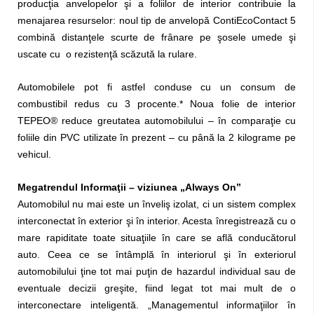
producţia anvelopelor şi a foliilor de interior contribuie la
menajarea resurselor: noul tip de anvelopă ContiEcoContact 5
combină distanţele scurte de frânare pe şosele umede şi
uscate cu o rezistenţă scăzută la rulare.
Automobilele pot fi astfel conduse cu un consum de
combustibil redus cu 3 procente.* Noua folie de interior
TEPEO® reduce greutatea automobilului – în comparaţie cu
foliile din PVC utilizate în prezent – cu până la 2 kilograme pe
vehicul.
Megatrendul Informaţii – viziunea „Always On”
Automobilul nu mai este un înveliş izolat, ci un sistem complex
interconectat în exterior şi în interior. Acesta înregistrează cu o
mare rapiditate toate situaţiile în care se află conducătorul
auto. Ceea ce se întâmplă în interiorul şi în exteriorul
automobilului ţine tot mai puţin de hazardul individual sau de
eventuale decizii greşite, fiind legat tot mai mult de o
interconectare inteligentă. „Managementul informaţiilor în