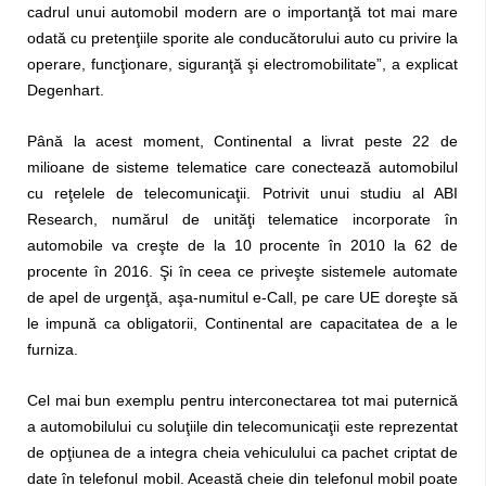
cadrul unui automobil modern are o importanţă tot mai mare
odată cu pretenţiile sporite ale conducătorului auto cu privire la
operare, funcţionare, siguranţă şi electromobilitate”, a explicat
Degenhart.
Până la acest moment, Continental a livrat peste 22 de
milioane de sisteme telematice care conectează automobilul
cu reţelele de telecomunicaţii. Potrivit unui studiu al ABI
Research, numărul de unităţi telematice incorporate în
automobile va creşte de la 10 procente în 2010 la 62 de
procente în 2016. Şi în ceea ce priveşte sistemele automate
de apel de urgenţă, aşa-numitul e-Call, pe care UE doreşte să
le impună ca obligatorii, Continental are capacitatea de a le
furniza.
Cel mai bun exemplu pentru interconectarea tot mai puternică
a automobilului cu soluţiile din telecomunicaţii este reprezentat
de opţiunea de a integra cheia vehiculului ca pachet criptat de
date în telefonul mobil. Această cheie din telefonul mobil poate