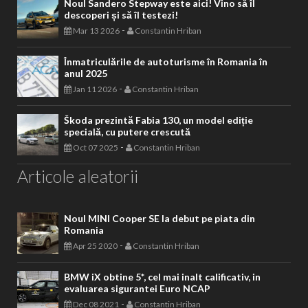
Noul Sandero Stepway este aici! Vino să îl
descoperi și să îl testezi!
-
Mar 13 2026
Constantin Hriban
Înmatriculările de autoturisme în Romania în
anul 2025
-
Jan 11 2026
Constantin Hriban
Škoda prezintă Fabia 130, un model ediție
specială, cu putere crescută
-
Oct 07 2025
Constantin Hriban
Articole aleatorii
Noul MINI Cooper SE la debut pe piata din
Romania
-
Apr 25 2020
Constantin Hriban
BMW iX obtine 5*, cel mai inalt calificativ, in
evaluarea sigurantei Euro NCAP
-
Dec 08 2021
Constantin Hriban