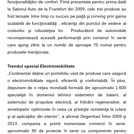
funcţionalităţilor de confort. Fiind prezentate pentru prima dată
la Salonul Auto de la Frankfurt din 2009, cele trei produse au
fost lansate între timp cu succes pe piaţă şi conving prin gama
scalabilă de funcţionalităţi , eficienţa din punctul de vedere al
costurilor şi robusteţea lor. Producătorii de automobile
recompensează această performanţă prin comenzi în serie
care ajung zilnic la un număr de aproape 70 numai pentru
produsele menţionate.
Trendul special Electromobilitate
„Continental deţine un portofoliu vast de produse care asigură
o electromobilitate sigură, eficientă şi confortabilă. În plus,
dispunem de o reţea mondială formată din aproximativ 1.600
specialişti în domeniul tehnicii sistemelor de baterii, al
sistemului de propulsie electrică, al frânării regenerative, al
anvelopelor optimizate în ceea ce priveşte rezistenţa la rulare
şi al aplicaţiilor din interior”, a afirmat Degenhart Între 2009 şi
2013, compania a primit numeroase comenzi în serie:
aproximativ 90 de proiecte în serie cu componente pentru