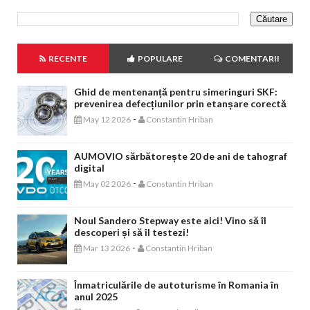
RECENTE
POPULARE
COMENTARII
Ghid de mentenanță pentru simeringuri SKF:
prevenirea defecțiunilor prin etanșare corectă
-
May 12 2026
Constantin Hriban
AUMOVIO sărbătorește 20 de ani de tahograf
digital
-
May 02 2026
Constantin Hriban
Noul Sandero Stepway este aici! Vino să îl
descoperi și să îl testezi!
-
Mar 13 2026
Constantin Hriban
Înmatriculările de autoturisme în Romania în
anul 2025