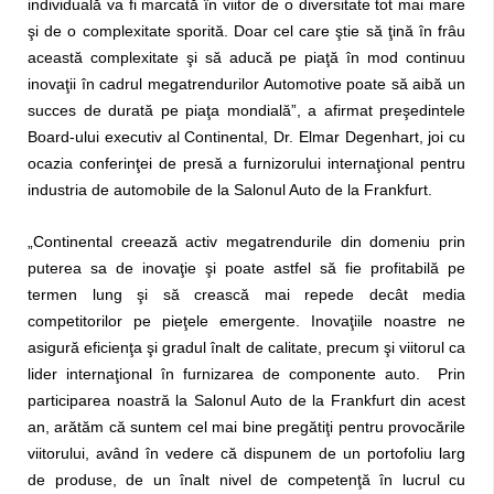
individuală va fi marcată în viitor de o diversitate tot mai mare
şi de o complexitate sporită. Doar cel care ştie să ţină în frâu
această complexitate şi să aducă pe piaţă în mod continuu
inovaţii în cadrul megatrendurilor Automotive poate să aibă un
succes de durată pe piaţa mondială”, a afirmat preşedintele
Board-ului executiv al Continental, Dr. Elmar Degenhart, joi cu
ocazia conferinţei de presă a furnizorului internaţional pentru
industria de automobile de la Salonul Auto de la Frankfurt.
„Continental creează activ megatrendurile din domeniu prin
puterea sa de inovaţie şi poate astfel să fie profitabilă pe
termen lung şi să crească mai repede decât media
competitorilor pe pieţele emergente. Inovaţiile noastre ne
asigură eficienţa şi gradul înalt de calitate, precum şi viitorul ca
lider internaţional în furnizarea de componente auto. Prin
participarea noastră la Salonul Auto de la Frankfurt din acest
an, arătăm că suntem cel mai bine pregătiţi pentru provocările
viitorului, având în vedere că dispunem de un portofoliu larg
de produse, de un înalt nivel de competenţă în lucrul cu