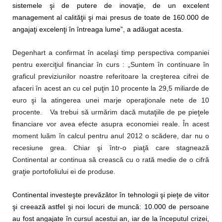
sistemele şi de putere de inovaţie, de un excelent
management al calităţii şi mai presus de toate de 160.000 de
angajaţi excelenţi în întreaga lume”, a adăugat acesta.
Degenhart a confirmat în acelaşi timp perspectiva companiei
pentru exerciţiul financiar în curs : „Suntem în continuare în
graficul previziunilor noastre referitoare la creşterea cifrei de
afaceri în acest an cu cel puţin 10 procente la 29,5 miliarde de
euro şi la atingerea unei marje operaţionale nete de 10
procente. Va trebui să urmărim dacă mutaţiile de pe pieţele
financiare vor avea efecte asupra economiei reale. În acest
moment luăm în calcul pentru anul 2012 o scădere, dar nu o
recesiune grea. Chiar şi într-o piaţă care stagnează
Continental ar continua să crească cu o rată medie de o cifră
graţie portofoliului ei de produse.
Continental investeşte prevăzător în tehnologii şi pieţe de viitor
şi creează astfel şi noi locuri de muncă: 10.000 de persoane
au fost angajate în cursul acestui an, iar de la începutul crizei,