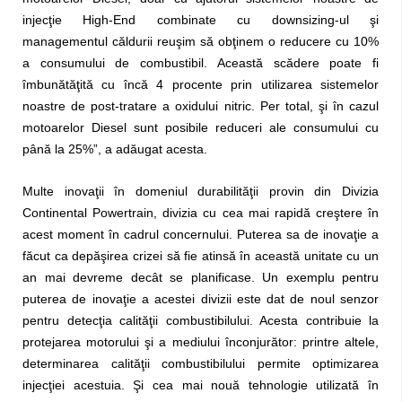
injecţie High-End combinate cu downsizing-ul şi
managementul căldurii reuşim să obţinem o reducere cu 10%
a consumului de combustibil. Această scădere poate fi
îmbunătăţită cu încă 4 procente prin utilizarea sistemelor
noastre de post-tratare a oxidului nitric. Per total, şi în cazul
motoarelor Diesel sunt posibile reduceri ale consumului cu
până la 25%”, a adăugat acesta.
Multe inovaţii în domeniul durabilităţii provin din Divizia
Continental Powertrain, divizia cu cea mai rapidă creştere în
acest moment în cadrul concernului. Puterea sa de inovaţie a
făcut ca depăşirea crizei să fie atinsă în această unitate cu un
an mai devreme decât se planificase. Un exemplu pentru
puterea de inovaţie a acestei divizii este dat de noul senzor
pentru detecţia calităţii combustibilului. Acesta contribuie la
protejarea motorului şi a mediului înconjurător: printre altele,
determinarea calităţii combustibilului permite optimizarea
injecţiei acestuia. Şi cea mai nouă tehnologie utilizată în