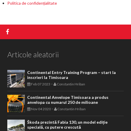
Politica de confidențialitate
Articole aleatorii
Continental Entry Training Program – start la
inscrieri la Timisoara
-
Feb 07 2023
Constantin Hriban
Continental Anvelope Timisoara a produs
anvelopa cu numarul 250 de milioane
-
Nov 04 2020
Constantin Hriban
Škoda prezintă Fabia 130, un model ediție
specială, cu putere crescută