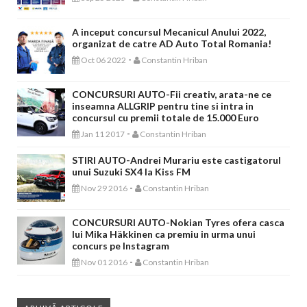
A inceput concursul Mecanicul Anului 2022,
organizat de catre AD Auto Total Romania!
-
Oct 06 2022
Constantin Hriban
CONCURSURI AUTO-Fii creativ, arata-ne ce
inseamna ALLGRIP pentru tine si intra in
concursul cu premii totale de 15.000 Euro
-
Jan 11 2017
Constantin Hriban
STIRI AUTO-Andrei Murariu este castigatorul
unui Suzuki SX4 la Kiss FM
-
Nov 29 2016
Constantin Hriban
CONCURSURI AUTO-Nokian Tyres ofera casca
lui Mika Häkkinen ca premiu in urma unui
concurs pe Instagram
-
Nov 01 2016
Constantin Hriban