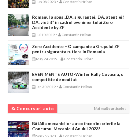
-
Jun 08 2023
Constantin Hriban
Romanul a spus „DA, sigurantei! DA, atentiei!
DA, vietii!” in cadrul evenimentului Zero
Accidente by ZF
-
Jul 10 2019
Constantin Hriban
Zero Accidente – O campanie a Grupului ZF
pentru siguranta rutiera in Romania
-
May 24 2019
Constantin Hriban
EVENIMENTE AUTO-Winter Rally Covasna, o
competitie de neuitat
-
Jan 30 2019
Constantin Hriban
CONCURSURI AUTO
Concursuri auto
Mai multe articole
Bătălia mecanicilor auto: încep înscrierile la
Concursul Mecanicul Anului 2023!
-
Sep 25 2023
Constantin Hriban