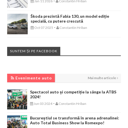
-
Jan 11 2026
Constantin Hriban
Škoda prezintă Fabia 130, un model ediție
specială, cu putere crescută
-
Oct 07 2025
Constantin Hriban
SUNTEM ȘI PE FACEBOOK
EVENIMENTE AUTO
Evenimente auto
Mai multe articole
Spectacol auto și competiție la sânge la ATBS
2024!
-
Jun 03 2024
Constantin Hriban
Bucureștiul se transformă în arena adrenalinei:
Auto Total Business Show la Romexpo!