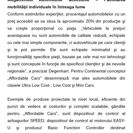
mobilităţii individuale în întreaga lume
Conform estimărilor experţilor, procentajul automobilelor cu un
preţ accesibil se va situa la aproximativ 20% din producţie şi
va creşte proporţional cu piaţa. „Vehiculele la preţuri
avantajoase nu sunt automobile de calitate redusă, echipate
cu cele mai simple componente, ci autovehicule pe care clienţii
şi le pot permite. Ele sunt echipate minimalist şi au
funcţionalităţi specifice pieţii, bazate pe cele mai noi tehnologii
şi sunt concepute în funcţie de specificul clienţilor şi de nevoile
regionale”, a precizat Degenhart. Pentru Continental conceptul
„Affordable Cars” desemnează mai ales automobilele din
clasele Ultra Low Cost-, Low Cost şi Mini Cars.
Exemple de produse proiectate la nivel local, eficiente din
punct de vedere al costurilor şi complet scalabile, gândite
pentru „Affordable Cars”, sunt dispozitivul de control al
airbagurilor SPEED, dispozitivul de control al motorului EASY-
U şi produsul Basic Function Controller destinat