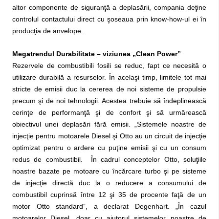
altor componente de siguranţă a deplasării, compania deţine
controlul contactului direct cu şoseaua prin know-how-ul ei în
producţia de anvelope.
Megatrendul Durabilitate – viziunea „Clean Power”
Rezervele de combustibili fosili se reduc, fapt ce necesită o
utilizare durabilă a resurselor. În acelaşi timp, limitele tot mai
stricte de emisii duc la cererea de noi sisteme de propulsie
precum şi de noi tehnologii. Acestea trebuie să îndeplinească
cerinţe de performanţă şi de confort şi să urmărească
obiectivul unei deplasări fără emisii. „Sistemele noastre de
injecţie pentru motoarele Diesel şi Otto au un circuit de injecţie
optimizat pentru o ardere cu puţine emisii şi cu un consum
redus de combustibil. În cadrul conceptelor Otto, soluţiile
noastre bazate pe motoare cu încărcare turbo şi pe sisteme
de injecţie directă duc la o reducere a consumului de
combustibil cuprinsă între 12 şi 35 de procente faţă de un
motor Otto standard”, a declarat Degenhart. „În cazul
motoarelor Diesel, doar cu ajutorul sistemelor noastre de