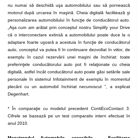
nu numai să deschidă uşa automobilului sau să pornească
motorul după urcarea în maşină. Cheia digitală facilitează şi
personalizarea automobilului în funcţie de conducătorul auto.
„Aşa cum am arătat prin conceptul nostru Simplify your Drive
că o interconectare extinsă a automobilului poate duce la o
adaptare foarte uşoară a acestuia în funcţie de conducătorul
auto, conceptul va putea fi în continuare dezvoltat în viitor, de
exemplu în cazul rezervării unei maşini de închiriat: toate
preferinţele conducătorului auto pot fi relaţionate cu cheia
digitală, astfel încât conducătorul auto poate găsi setările sale
personale în sistemul Infotainment de exemplu în momentul
plecării cu un automobil închiriat necunoscut ”, a explicat
Degenhart.
* În comparaţie cu modelul precedent ContiEcoContact 3.
Cifrele se bazează pe un test comparativ intern efectuat în
anul 2010.
Megatrendul Automobile accesibile – Facilitarea