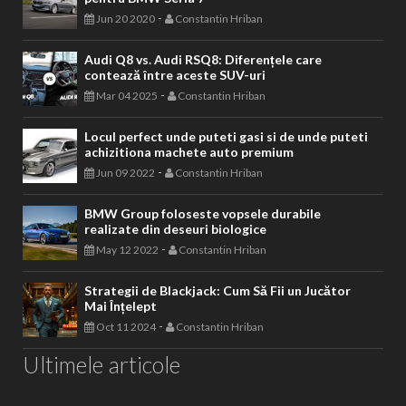
-
Jun 20 2020
Constantin Hriban
Audi Q8 vs. Audi RSQ8: Diferențele care
contează între aceste SUV-uri
-
Mar 04 2025
Constantin Hriban
Locul perfect unde puteti gasi si de unde puteti
achizitiona machete auto premium
-
Jun 09 2022
Constantin Hriban
BMW Group foloseste vopsele durabile
realizate din deseuri biologice
-
May 12 2022
Constantin Hriban
Strategii de Blackjack: Cum Să Fii un Jucător
Mai Înțelept
-
Oct 11 2024
Constantin Hriban
Ultimele articole