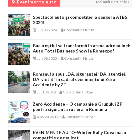
Evenimente auto
Mai multe articole
Spectacol auto și competiție la sânge la ATBS
2024!
-
Jun 03 2024
Constantin Hriban
Bucureștiul se transformă în arena adrenalinei:
Auto Total Business Show la Romexpo!
-
Jun 08 2023
Constantin Hriban
Romanul a spus „DA, sigurantei! DA, atentiei!
DA, vietii!” in cadrul evenimentului Zero
Accidente by ZF
-
Jul 10 2019
Constantin Hriban
Zero Accidente – O campanie a Grupului ZF
pentru siguranta rutiera in Romania
-
May 24 2019
Constantin Hriban
EVENIMENTE AUTO-Winter Rally Covasna, o
competitie de neuitat