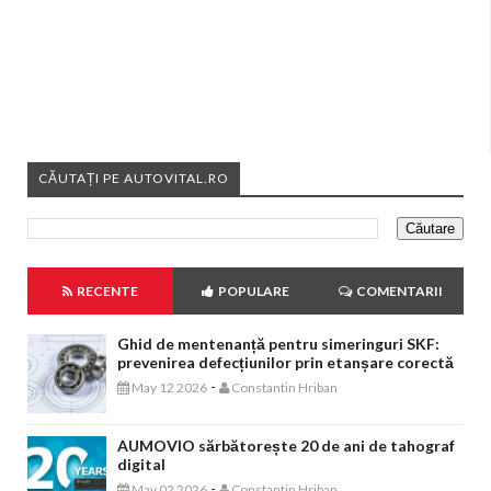
CĂUTAȚI PE AUTOVITAL.RO
RECENTE
POPULARE
COMENTARII
Ghid de mentenanță pentru simeringuri SKF:
prevenirea defecțiunilor prin etanșare corectă
-
May 12 2026
Constantin Hriban
AUMOVIO sărbătorește 20 de ani de tahograf
digital
-
May 02 2026
Constantin Hriban