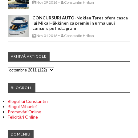
-
Nov 29 2016
Constantin Hriban
CONCURSURI AUTO-Nokian Tyres ofera casca
lui Mika Häkkinen ca premiu in urma unui
concurs pe Instagram
-
Nov 01 2016
Constantin Hriban
ARHIVĂ ARTICOLE
BLOGROLL
Blogul lui Constantin
Blogul Mihaelei
Promovări Online
Felicitări Online
DOMENIU