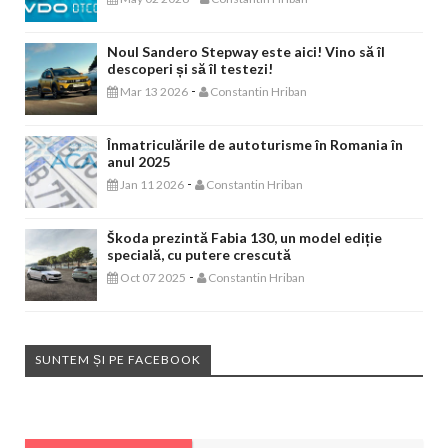
Noul Sandero Stepway este aici! Vino să îl
descoperi și să îl testezi!
-
Mar 13 2026
Constantin Hriban
Înmatriculările de autoturisme în Romania în
anul 2025
-
Jan 11 2026
Constantin Hriban
Škoda prezintă Fabia 130, un model ediție
specială, cu putere crescută
-
Oct 07 2025
Constantin Hriban
SUNTEM ȘI PE FACEBOOK
EVENIMENTE AUTO