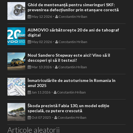
Ghid de mentenanță pentru simeringuri SKF:
prevenirea defecțiunilor prin etanșare corectă
-
May 12 2026
Constantin Hriban
AUMOVIO sărbătorește 20 de ani de tahograf
digital
-
May 02 2026
Constantin Hriban
Noul Sandero Stepway este aici! Vino să îl
descoperi și să îl testezi!
-
Mar 13 2026
Constantin Hriban
Înmatriculările de autoturisme în Romania în
anul 2025
-
Jan 11 2026
Constantin Hriban
Škoda prezintă Fabia 130, un model ediție
specială, cu putere crescută
-
Oct 07 2025
Constantin Hriban
Articole aleatorii