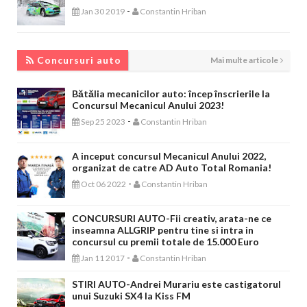
-
Jan 30 2019
Constantin Hriban
CONCURSURI AUTO
Concursuri auto
Mai multe articole
Bătălia mecanicilor auto: încep înscrierile la
Concursul Mecanicul Anului 2023!
-
Sep 25 2023
Constantin Hriban
A inceput concursul Mecanicul Anului 2022,
organizat de catre AD Auto Total Romania!
-
Oct 06 2022
Constantin Hriban
CONCURSURI AUTO-Fii creativ, arata-ne ce
inseamna ALLGRIP pentru tine si intra in
concursul cu premii totale de 15.000 Euro
-
Jan 11 2017
Constantin Hriban
STIRI AUTO-Andrei Murariu este castigatorul
unui Suzuki SX4 la Kiss FM