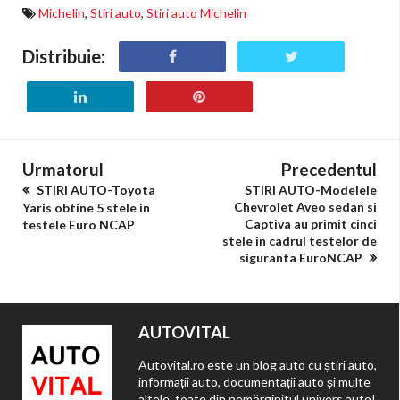
Michelin
,
Stiri auto
,
Stiri auto Michelin
Distribuie:
Urmatorul
Precedentul
STIRI AUTO-Toyota
STIRI AUTO-Modelele
Chevrolet Aveo sedan si
Yaris obtine 5 stele in
Captiva au primit cinci
testele Euro NCAP
stele in cadrul testelor de
siguranta EuroNCAP
AUTOVITAL
Autovital.ro este un blog auto cu știri auto,
informații auto, documentații auto și multe
altele, toate din nemărginitul univers auto!