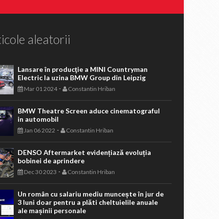
icole aleatorii
Lansare în producţie a MINI Countryman
Electric la uzina BMW Group din Leipzig
-
Mar 01 2024
Constantin Hriban
BMW Theatre Screen aduce cinematograful
in automobil
-
Jan 06 2022
Constantin Hriban
DENSO Aftermarket evidențiază evoluția
bobinei de aprindere
-
Dec 30 2023
Constantin Hriban
Un român cu salariu mediu muncește în jur de
3 luni doar pentru a plăti cheltuielile anuale
ale mașinii personale