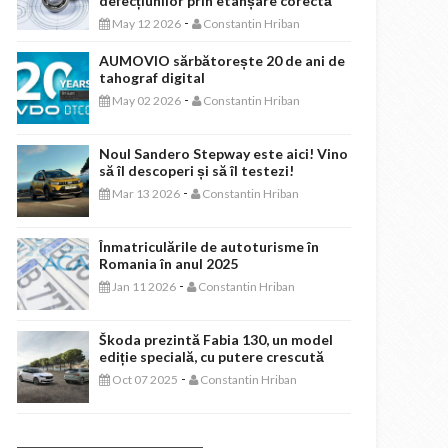
defecțiunilor prin etanșare corectă
-
May 12 2026
Constantin Hriban
AUMOVIO sărbătorește 20 de ani de
tahograf digital
-
May 02 2026
Constantin Hriban
Noul Sandero Stepway este aici! Vino
să îl descoperi și să îl testezi!
-
Mar 13 2026
Constantin Hriban
Înmatriculările de autoturisme în
Romania în anul 2025
-
Jan 11 2026
Constantin Hriban
Škoda prezintă Fabia 130, un model
ediție specială, cu putere crescută
-
Oct 07 2025
Constantin Hriban