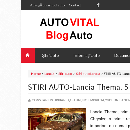
Adaugă un articol auto
Contact
Știri auto
Informații auto
Documen
Home
Lancia
Stiri auto
Stiri auto Lancia
STIRI AUTO-Lanc
STIRI AUTO-Lancia Thema, 5
CONSTANTIN HRIBAN
-
LUNI, NOIEMBRIE 14, 2011
LANCI
Lancia Thema, primul
Chrysler, a primit r
important nu numai p