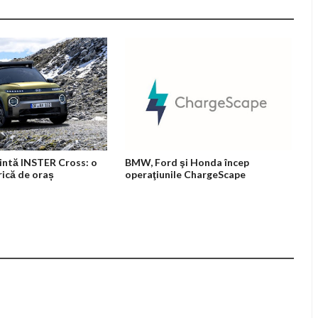
intă INSTER Cross: o
BMW, Ford şi Honda încep
rică de oraș
operaţiunile ChargeScape