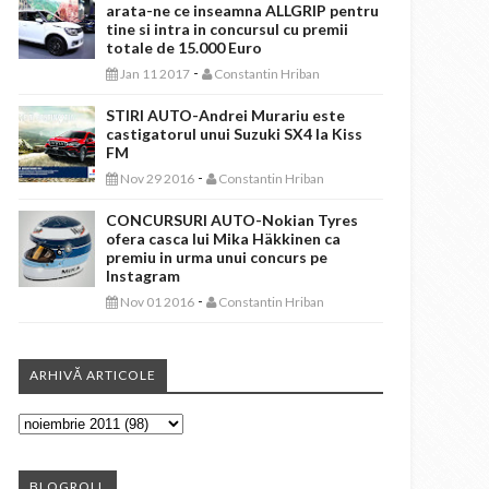
arata-ne ce inseamna ALLGRIP pentru
tine si intra in concursul cu premii
totale de 15.000 Euro
-
Jan 11 2017
Constantin Hriban
STIRI AUTO-Andrei Murariu este
castigatorul unui Suzuki SX4 la Kiss
FM
-
Nov 29 2016
Constantin Hriban
CONCURSURI AUTO-Nokian Tyres
ofera casca lui Mika Häkkinen ca
premiu in urma unui concurs pe
Instagram
-
Nov 01 2016
Constantin Hriban
ARHIVĂ ARTICOLE
BLOGROLL