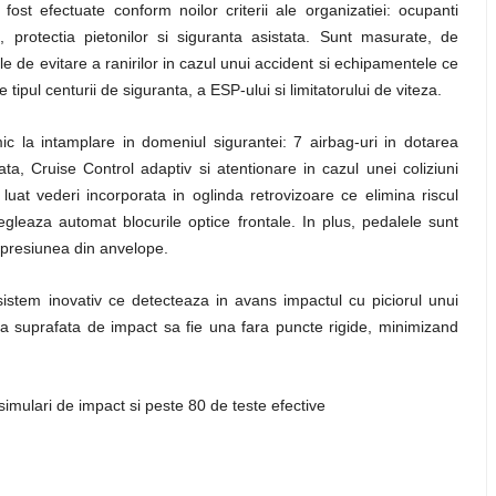
fost efectuate conform noilor criterii ale organizatiei: ocupanti
i, protectia pietonilor si siguranta asistata. Sunt masurate, de
le de evitare a ranirilor in cazul unui accident si echipamentele ce
tipul centurii de siguranta, a ESP-ului si limitatorului de viteza.
c la intamplare in domeniul sigurantei: 7 airbag-uri in dotarea
tata, Cruise Control adaptiv si atentionare in cazul unei coliziuni
at vederi incorporata in oglinda retrovizoare ce elimina riscul
gleaza automat blocurile optice frontale. In plus, pedalele sunt
 presiunea din anvelope.
 sistem inovativ ce detecteaza in avans impactul cu piciorul unui
ca suprafata de impact sa fie una fara puncte rigide, minimizand
imulari de impact si peste 80 de teste efective