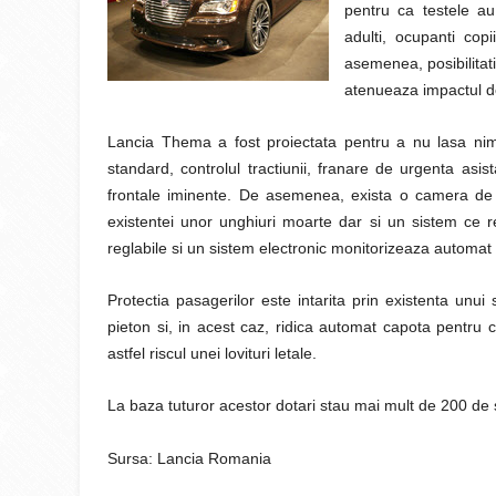
pentru ca testele au 
adulti, ocupanti copi
asemenea, posibilitati
atenueaza impactul de 
Lancia Thema a fost proiectata pentru a nu lasa nimi
standard, controlul tractiunii, franare de urgenta asis
frontale iminente. De asemenea, exista o camera de lu
existentei unor unghiuri moarte dar si un sistem ce re
reglabile si un sistem electronic monitorizeaza automat
Protectia pasagerilor este intarita prin existenta unui
pieton si, in acest caz, ridica automat capota pentru 
astfel riscul unei lovituri letale.
La baza tuturor acestor dotari stau mai mult de 200 de s
Sursa: Lancia Romania