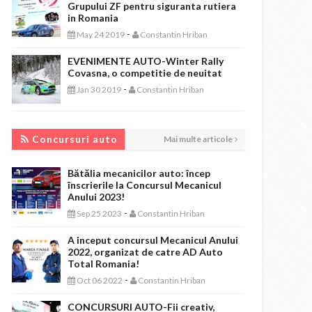
Grupului ZF pentru siguranta rutiera
in Romania
-
May 24 2019
Constantin Hriban
EVENIMENTE AUTO-Winter Rally
Covasna, o competitie de neuitat
-
Jan 30 2019
Constantin Hriban
CONCURSURI AUTO
Concursuri auto
Mai multe articole
Bătălia mecanicilor auto: încep
înscrierile la Concursul Mecanicul
Anului 2023!
-
Sep 25 2023
Constantin Hriban
A inceput concursul Mecanicul Anului
2022, organizat de catre AD Auto
Total Romania!
-
Oct 06 2022
Constantin Hriban
CONCURSURI AUTO-Fii creativ,