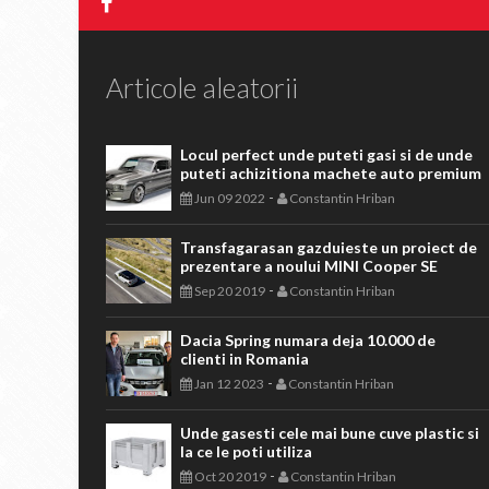
Articole aleatorii
Locul perfect unde puteti gasi si de unde
puteti achizitiona machete auto premium
-
Jun 09 2022
Constantin Hriban
Transfagarasan gazduieste un proiect de
prezentare a noului MINI Cooper SE
-
Sep 20 2019
Constantin Hriban
Dacia Spring numara deja 10.000 de
clienti in Romania
-
Jan 12 2023
Constantin Hriban
Unde gasesti cele mai bune cuve plastic si
la ce le poti utiliza
-
Oct 20 2019
Constantin Hriban