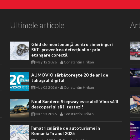
Ultimele articole
Art
Ghid de mentenanță pentru simeringuri
SKF: prevenirea defecțiunilor prin
etanșare corectă
-
May 12 2026
Constantin Hriban
AUMOVIO sărbătorește 20 de ani de
tahograf digital
-
May 02 2026
Constantin Hriban
Noul Sandero Stepway este aici! Vino să îl
descoperi și să îl testezi!
-
Mar 13 2026
Constantin Hriban
Înmatriculările de autoturisme în
Romania în anul 2025