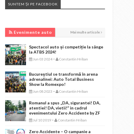
SUNTEM ȘI PE FACEBOOK
EVENIMENTE AUTO
Evenimente auto
Mai multe articole
Spectacol auto și competiție la sânge
la ATBS 2024!
-
Jun 03 2024
Constantin Hriban
Bucureștiul se transformă în arena
adrenalinei: Auto Total Business
Show la Romexpo!
-
Jun 08 2023
Constantin Hriban
Romanul a spus „DA, sigurantei! DA,
atentiei! DA, vietii!” in cadrul
evenimentului Zero Accidente by ZF
-
Jul 10 2019
Constantin Hriban
Zero Accidente – O campanie a