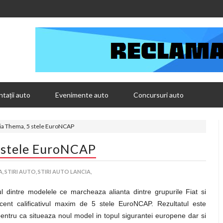
tații auto
Evenimente auto
Concursuri auto
ia Thema, 5 stele EuroNCAP
 stele EuroNCAP
A,
STIRI AUTO,
STIRI AUTO LANCIA,
 dintre modelele ce marcheaza alianta dintre grupurile Fiat si
ecent calificativul maxim de 5 stele EuroNCAP. Rezultatul este
entru ca situeaza noul model in topul sigurantei europene dar si