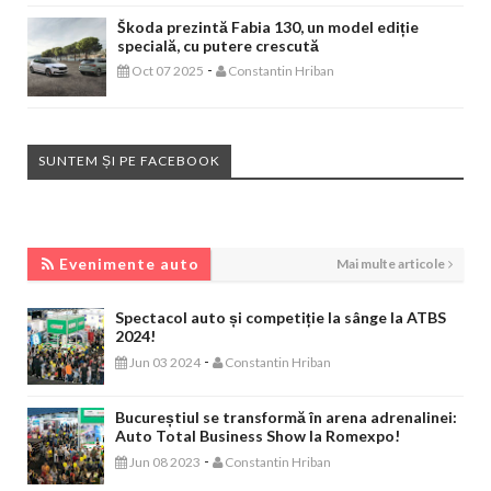
Škoda prezintă Fabia 130, un model ediție
specială, cu putere crescută
-
Oct 07 2025
Constantin Hriban
SUNTEM ȘI PE FACEBOOK
EVENIMENTE AUTO
Evenimente auto
Mai multe articole
Spectacol auto și competiție la sânge la ATBS
2024!
-
Jun 03 2024
Constantin Hriban
Bucureștiul se transformă în arena adrenalinei:
Auto Total Business Show la Romexpo!
-
Jun 08 2023
Constantin Hriban