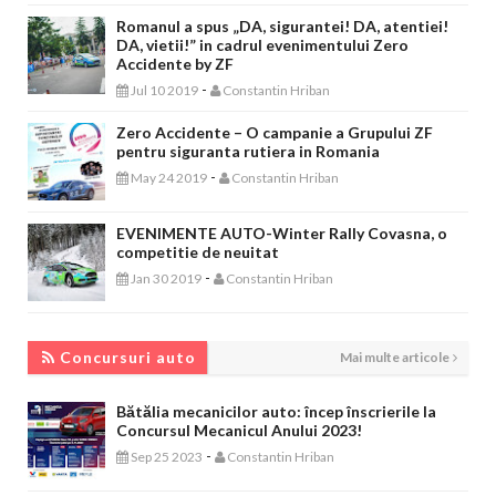
Romanul a spus „DA, sigurantei! DA, atentiei!
DA, vietii!” in cadrul evenimentului Zero
Accidente by ZF
-
Jul 10 2019
Constantin Hriban
Zero Accidente – O campanie a Grupului ZF
pentru siguranta rutiera in Romania
-
May 24 2019
Constantin Hriban
EVENIMENTE AUTO-Winter Rally Covasna, o
competitie de neuitat
-
Jan 30 2019
Constantin Hriban
CONCURSURI AUTO
Concursuri auto
Mai multe articole
Bătălia mecanicilor auto: încep înscrierile la
Concursul Mecanicul Anului 2023!
-
Sep 25 2023
Constantin Hriban