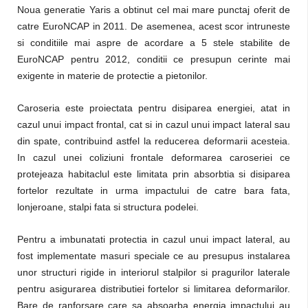
Noua generatie Yaris a obtinut cel mai mare punctaj oferit de
catre EuroNCAP in 2011. De asemenea, acest scor intruneste
si conditiile mai aspre de acordare a 5 stele stabilite de
EuroNCAP pentru 2012, conditii ce presupun cerinte mai
exigente in materie de protectie a pietonilor.
Caroseria este proiectata pentru disiparea energiei, atat in
cazul unui impact frontal, cat si in cazul unui impact lateral sau
din spate, contribuind astfel la reducerea deformarii acesteia.
In cazul unei coliziuni frontale deformarea caroseriei ce
protejeaza habitaclul este limitata prin absorbtia si disiparea
fortelor rezultate in urma impactului de catre bara fata,
lonjeroane, stalpi fata si structura podelei.
Pentru a imbunatati protectia in cazul unui impact lateral, au
fost implementate masuri speciale ce au presupus instalarea
unor structuri rigide in interiorul stalpilor si pragurilor laterale
pentru asigurarea distributiei fortelor si limitarea deformarilor.
Bare de ranforsare care sa absoarba energia impactului au