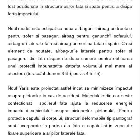
fost pozitionate in structura usilor fata si spate pentru a disipa
forta impactului.
Noul model este echipat cu noua airbaguri : airbag-uri frontale
pentru sofer si pasager, airbag pentru genunchii soferului,
airbag-uri laterale fata si airbag-uri cortina fata si spate. Ca si
element de noutate, airbag-urile laterale pentru sofer si
pasagerul din fata dispun de doua camere pentru obtinerea
unei protectii imbunatatite datorita volumului mai mare al
acestora (torace/abdomen 8 litri, pelvis 4.5 litri).
Noul Yaris este proiectat astfel incat sa minimizeze impactul
asupra pietonilor in caz de accident. Materialele din care este
confectionat spoilerul fata ajuta la reducerea energiei
impactului vehiculului asupra picioarelor pietonului. Pentru
protectia capului si corpului, structuri deformabile tip pantograf
sunt incorporate in partea din fata a capotei si in zona de
fixare superioara a aripilor laterale fata.