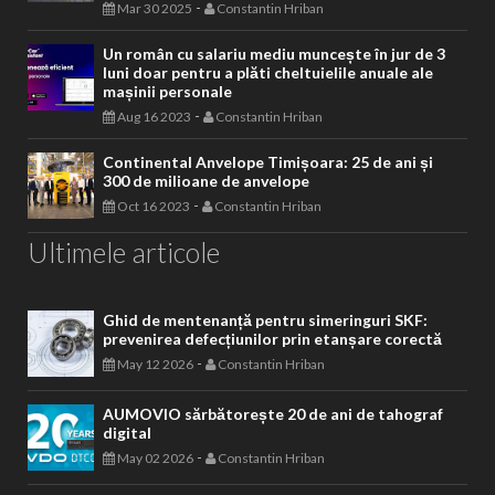
-
Mar 30 2025
Constantin Hriban
Un român cu salariu mediu muncește în jur de 3
luni doar pentru a plăti cheltuielile anuale ale
mașinii personale
-
Aug 16 2023
Constantin Hriban
Continental Anvelope Timișoara: 25 de ani și
300 de milioane de anvelope
-
Oct 16 2023
Constantin Hriban
Ultimele articole
Ghid de mentenanță pentru simeringuri SKF:
prevenirea defecțiunilor prin etanșare corectă
-
May 12 2026
Constantin Hriban
AUMOVIO sărbătorește 20 de ani de tahograf
digital
-
May 02 2026
Constantin Hriban