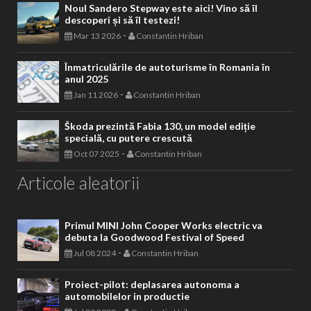
Noul Sandero Stepway este aici! Vino să îl
descoperi și să îl testezi!
-
Mar 13 2026
Constantin Hriban
Înmatriculările de autoturisme în Romania în
anul 2025
-
Jan 11 2026
Constantin Hriban
Škoda prezintă Fabia 130, un model ediție
specială, cu putere crescută
-
Oct 07 2025
Constantin Hriban
Articole aleatorii
Primul MINI John Cooper Works electric va
debuta la Goodwood Festival of Speed
-
Jul 08 2024
Constantin Hriban
Proiect-pilot: deplasarea autonoma a
automobilelor in productie