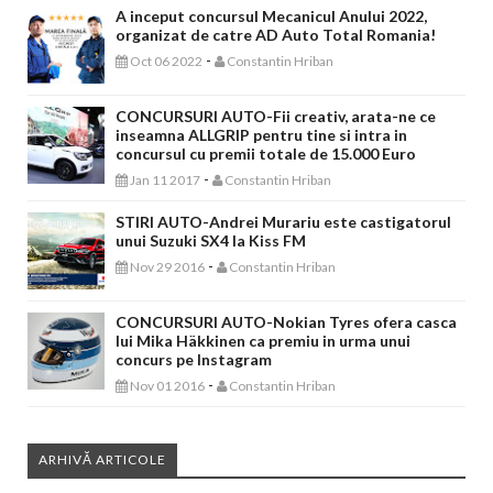
A inceput concursul Mecanicul Anului 2022,
organizat de catre AD Auto Total Romania!
-
Oct 06 2022
Constantin Hriban
CONCURSURI AUTO-Fii creativ, arata-ne ce
inseamna ALLGRIP pentru tine si intra in
concursul cu premii totale de 15.000 Euro
-
Jan 11 2017
Constantin Hriban
STIRI AUTO-Andrei Murariu este castigatorul
unui Suzuki SX4 la Kiss FM
-
Nov 29 2016
Constantin Hriban
CONCURSURI AUTO-Nokian Tyres ofera casca
lui Mika Häkkinen ca premiu in urma unui
concurs pe Instagram
-
Nov 01 2016
Constantin Hriban
ARHIVĂ ARTICOLE