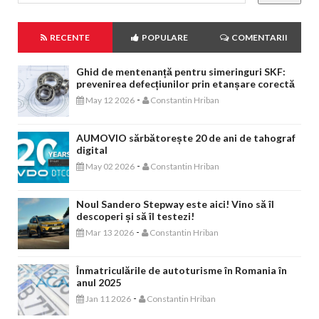
RECENTE
POPULARE
COMENTARII
Ghid de mentenanță pentru simeringuri SKF:
prevenirea defecțiunilor prin etanșare corectă
-
May 12 2026
Constantin Hriban
AUMOVIO sărbătorește 20 de ani de tahograf
digital
-
May 02 2026
Constantin Hriban
Noul Sandero Stepway este aici! Vino să îl
descoperi și să îl testezi!
-
Mar 13 2026
Constantin Hriban
Înmatriculările de autoturisme în Romania în
anul 2025
-
Jan 11 2026
Constantin Hriban