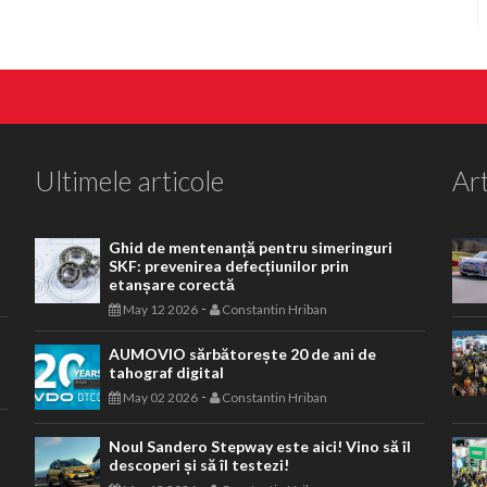
Ultimele articole
Art
Ghid de mentenanță pentru simeringuri
SKF: prevenirea defecțiunilor prin
etanșare corectă
-
May 12 2026
Constantin Hriban
AUMOVIO sărbătorește 20 de ani de
tahograf digital
-
May 02 2026
Constantin Hriban
Noul Sandero Stepway este aici! Vino să îl
descoperi și să îl testezi!