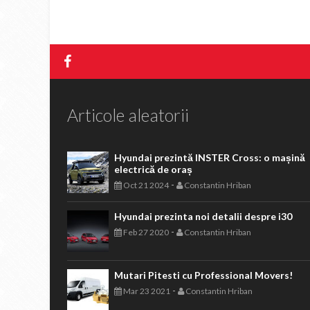
Articole aleatorii
Hyundai prezintă INSTER Cross: o mașină
electrică de oraș
-
Oct 21 2024
Constantin Hriban
Hyundai prezinta noi detalii despre i30
-
Feb 27 2020
Constantin Hriban
Mutari Pitesti cu Professional Movers!
-
Mar 23 2021
Constantin Hriban