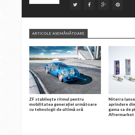
ARTICOLE ASEMĂNĂTOARE
ZF stabilește ritmul pentru
Niterra lanse
mobilitatea generației următoare
aprindere din
cu tehnologii de ultimă oră
gama sa de p
Aftermarket