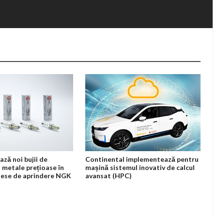
ază noi bujii de
Continental implementează pentru
 metale prețioase în
mașină sistemul inovativ de calcul
iese de aprindere NGK
avansat (HPC)