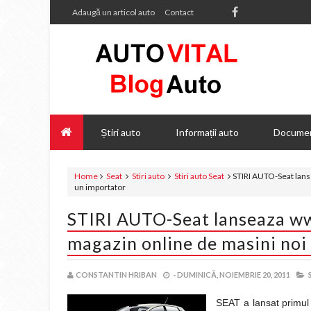
Adaugă un articol auto
Contact
Știri auto
Informații auto
Documen
Home
Seat
Stiri auto
Stiri auto Seat
STIRI AUTO-Seat lans
un importator
STIRI AUTO-Seat lanseaza w
magazin online de masini noi
CONSTANTIN HRIBAN
-
DUMINICĂ, NOIEMBRIE 20, 2011
SEAT a lansat primul 