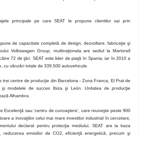
tajele principale pe care SEAT le propune clientilor sai prin
pune de capacitate completă de design, dezvoltare, fabricaţie şi
ui Volkswagen Group, multinaţionala are sediul la Martorell
tre 72 de ţări. SEAT este lider de piaţă în Spania, iar în 2010 a
ro, cu vânzări totale de 339.500 autovehicule.
e trei centre de producţie din Barcelona - Zona Franca, El Prat de
e, şi modelele de succes Ibiza şi León. Unitatea de producţie
zează Alhambra.
e Excelenţă sau ‘centru de cunoaştere’, care reuneşte peste 900
oare a inovaţiilor celui mai mare investitor industrial în cercetare,
amentului declarat pentru protecţia mediului, SEAT are la baza
xact, reducerea emisiilor de CO2, eficienţă energetică, precum şi