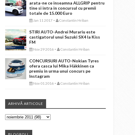
arata-ne ce inseamna ALLGRIP pentru
tine si intra in concursul cu premii
totale de 15.000 Euro
-
Jan 11 2017
Constantin Hriban
STIRI AUTO-Andrei Murariu este
castigatorul unui Suzuki SX4 la Kiss
FM
-
Nov 29 2016
Constantin Hriban
CONCURSURI AUTO-Nokian Tyres
ofera casca lui Mika Häkkinen ca
premiu in urma unui concurs pe
Instagram
-
Nov 01 2016
Constantin Hriban
ARHIVĂ ARTICOLE
BLOGROLL