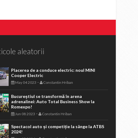
icole aleatorii
Placerea de a conduce electric: noul MINI
Cooper Electric
-
May 04 2023
Constantin Hriban
Bucureștiul se transformă în arena
adrenalinei: Auto Total Business Show la
Romexpo!
-
Jun 08 2023
Constantin Hriban
Spectacol auto și competiție la sânge la ATBS
2024!