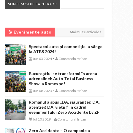
SUNTEM ȘI PE FACEBOOK
EVENIMENTE AUTO
Evenimente auto
Mai multe articole
Spectacol auto și competiție la sânge
la ATBS 2024!
-
Jun 03 2024
Constantin Hriban
Bucureștiul se transformă în arena
adrenalinei: Auto Total Business
Show la Romexpo!
-
Jun 08 2023
Constantin Hriban
Romanul a spus „DA, sigurantei! DA,
atentiei! DA, vietii!” in cadrul
evenimentului Zero Accidente by ZF
-
Jul 10 2019
Constantin Hriban
Zero Accidente – O campanie a