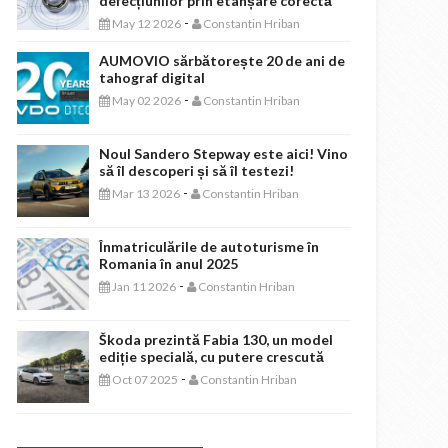
defecțiunilor prin etanșare corectă
-
May 12 2026
Constantin Hriban
AUMOVIO sărbătorește 20 de ani de
tahograf digital
-
May 02 2026
Constantin Hriban
Noul Sandero Stepway este aici! Vino
să îl descoperi și să îl testezi!
-
Mar 13 2026
Constantin Hriban
Înmatriculările de autoturisme în
Romania în anul 2025
-
Jan 11 2026
Constantin Hriban
Škoda prezintă Fabia 130, un model
ediție specială, cu putere crescută
-
Oct 07 2025
Constantin Hriban