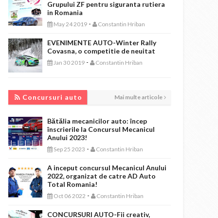
Grupului ZF pentru siguranta rutiera
in Romania
-
May 24 2019
Constantin Hriban
EVENIMENTE AUTO-Winter Rally
Covasna, o competitie de neuitat
-
Jan 30 2019
Constantin Hriban
CONCURSURI AUTO
Concursuri auto
Mai multe articole
Bătălia mecanicilor auto: încep
înscrierile la Concursul Mecanicul
Anului 2023!
-
Sep 25 2023
Constantin Hriban
A inceput concursul Mecanicul Anului
2022, organizat de catre AD Auto
Total Romania!
-
Oct 06 2022
Constantin Hriban
CONCURSURI AUTO-Fii creativ,