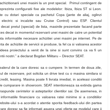
ea achizitionarii unei masini la un pret special. Primul contingent de
prezinta configuratii fixe ale modelelor: Ibiza, Ibiza ST si Leon.
te cu dotari speciale ca pachetul Copa (jante de aliaj, oglinzi
e electric si incalzite sau Cruise Control) sau ESP. Clientul
decat pretul (special) de lista, masinile prezentate facand parte
acces decat in momentul rezervarii unei masini de catre un potential
uta informatiile necesare achizitiei unei masini pe internet. Pe de
a de achizitie de servicii si produse, la fel ca si valoarea acestor
ideea proiectului a venit de la sine si sunt convins ca va fi un
ntii nostri.” a declarat Bogdan Militaru – Director SEAT.
 dealerul de la care doresc sa o cumpere. In termen de doua zile,
ul de rezervare, pot solicita un drive test cu o masina similara si
edit, leasing. Masina poate fi livrata imediat, in aceleasi conditii
ic de cumparare in showroom. SEAT intentioneaza sa extinda gama
punde cerintelor si asteptarilor clientilor sai. De asemenea, in
ormatiile financiare cu valoarea ratei minime si a conditiilor
website-ului s-a acordat o atentie sporita feedback-ului din partea
i care doresc sa fie informati asupra unei oferte pe modelul care ii