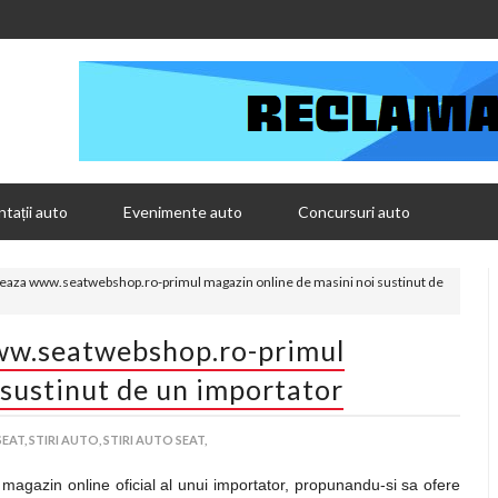
tații auto
Evenimente auto
Concursuri auto
eaza www.seatwebshop.ro-primul magazin online de masini noi sustinut de
ww.seatwebshop.ro-primul
 sustinut de un importator
SEAT,
STIRI AUTO,
STIRI AUTO SEAT,
magazin online oficial al unui importator, propunandu-si sa ofere