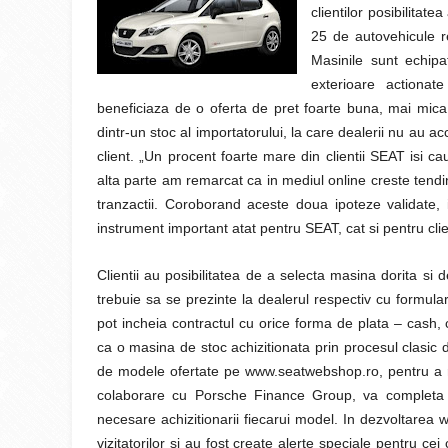
clientilor posibilitat
25 de autovehicule re
Masinile sunt echipa
exterioare actionat
beneficiaza de o oferta de pret foarte buna, mai mica 
dintr-un stoc al importatorului, la care dealerii nu au 
client. „Un procent foarte mare din clientii SEAT isi ca
alta parte am remarcat ca in mediul online creste tendint
tranzactii. Coroborand aceste doua ipoteze validate, 
instrument important atat pentru SEAT, cat si pentru clie
Clientii au posibilitatea de a selecta masina dorita si
trebuie sa se prezinte la dealerul respectiv cu formular
pot incheia contractul cu orice forma de plata – cash, cr
ca o masina de stoc achizitionata prin procesul clas
de modele ofertate pe www.seatwebshop.ro, pentru a ras
colaborare cu Porsche Finance Group, va completa inf
necesare achizitionarii fiecarui model. In dezvoltarea 
vizitatorilor si au fost create alerte speciale pentru ce