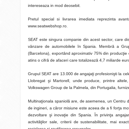
intereseaza in mod deosebit.
Pretul special si livrarea imediata reprezinta avan
www.seatwebshop.ro.
SEAT este singura companie din acest sector, care dis
vânzare de automobilele în Spania. Membră a Grupul
(Barcelona), exportând aproximativ 75% din producţie că
atins o cifră de afaceri care totalizează 4,7 miliarde eu
Grupul SEAT are 13.000 de angajaţi profesionişti la cel
Llobregat şi Martorell, unde produce, printre altel
Volkswagen Group de la Palmela, din Portugalia, furni
Multinaţionala spaniolă are, de asemenea, un Centru d
de ingineri, a căror misiune este aceea de a fi forţa mot
dezvoltare şi inovaţie din Spania. În privinţa angaj
activităţilor sale, criterii de sustenabilitate, mai e
reciclarea şi reutilizarea resurselor.