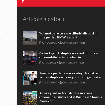
Articole aleatorii
Noi motoare cu sase cilindri dispusi in
linie pentru BMW Seria 7
-
Jun 20 2020
Constantin Hriban
Proiect-pilot: deplasarea autonoma a
automobilelor in productie
-
Jul 20 2022
Constantin Hriban
3 motive pentru care sa alegi TransCar
pentru deplasarile in grupuri organizate
-
Apr 27 2020
Constantin Hriban
Bucureștiul se transformă în arena
adrenalinei: Auto Total Business Show la
Romexpo!