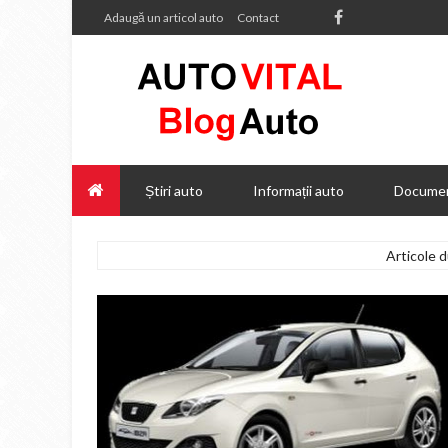
Adaugă un articol auto
Contact
Știri auto
Informații auto
Documen
Articole d