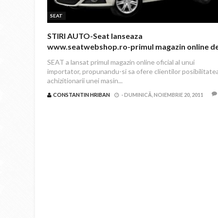
SEAT
STIRI AUTO-Seat lanseaza
www.seatwebshop.ro-primul magazin online d
masini noi sustinut de un importator
SEAT a lansat primul magazin online oficial al unui
importator, propunandu-si sa ofere clientilor posibilitate
achizitionarii unei masin...
CONSTANTIN HRIBAN
-
DUMINICĂ, NOIEMBRIE 20, 2011