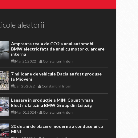
icole aleatorii
Amprenta reala de CO2 a unui automobil
BMW electric fata de unul cu motor cu ardere
interna
-
Mar 21 2022
Constantin Hriban
7 milioane de vehicule Dacia au fost produse
la Mioveni
-
Jan 28 2022
Constantin Hriban
Lansare în producţie a MINI Countryman
Electric la uzina BMW Group din Leipzig
-
Mar 01 2024
Constantin Hriban
20 de ani de placere moderna a condusului cu
MINI