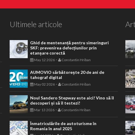
Ultimele articole
Art
Ghid de mentenanță pentru simeringuri
SKF: prevenirea defecțiunilor prin
etanșare corectă
-
May 12 2026
Constantin Hriban
AUMOVIO sărbătorește 20 de ani de
tahograf digital
-
May 02 2026
Constantin Hriban
Noul Sandero Stepway este aici! Vino să îl
descoperi și să îl testezi!
-
Mar 13 2026
Constantin Hriban
Înmatriculările de autoturisme în
Romania în anul 2025