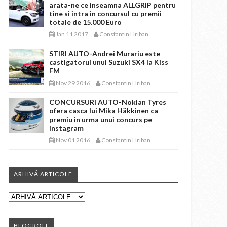
arata-ne ce inseamna ALLGRIP pentru
tine si intra in concursul cu premii
totale de 15.000 Euro
-
Jan 11 2017
Constantin Hriban
STIRI AUTO-Andrei Murariu este
castigatorul unui Suzuki SX4 la Kiss
FM
-
Nov 29 2016
Constantin Hriban
CONCURSURI AUTO-Nokian Tyres
ofera casca lui Mika Häkkinen ca
premiu in urma unui concurs pe
Instagram
-
Nov 01 2016
Constantin Hriban
ARHIVĂ ARTICOLE
BLOGROLL