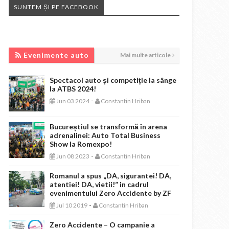
SUNTEM ȘI PE FACEBOOK
EVENIMENTE AUTO
Evenimente auto
Mai multe articole
Spectacol auto și competiție la sânge
la ATBS 2024!
-
Jun 03 2024
Constantin Hriban
Bucureștiul se transformă în arena
adrenalinei: Auto Total Business
Show la Romexpo!
-
Jun 08 2023
Constantin Hriban
Romanul a spus „DA, sigurantei! DA,
atentiei! DA, vietii!” in cadrul
evenimentului Zero Accidente by ZF
-
Jul 10 2019
Constantin Hriban
Zero Accidente – O campanie a