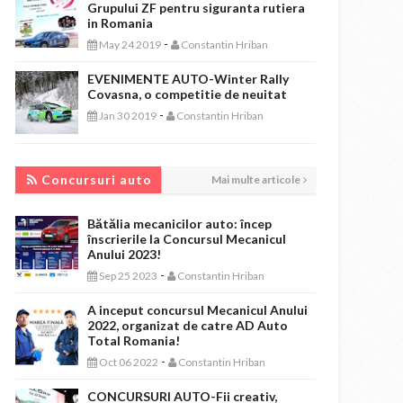
Grupului ZF pentru siguranta rutiera
in Romania
-
May 24 2019
Constantin Hriban
EVENIMENTE AUTO-Winter Rally
Covasna, o competitie de neuitat
-
Jan 30 2019
Constantin Hriban
CONCURSURI AUTO
Concursuri auto
Mai multe articole
Bătălia mecanicilor auto: încep
înscrierile la Concursul Mecanicul
Anului 2023!
-
Sep 25 2023
Constantin Hriban
A inceput concursul Mecanicul Anului
2022, organizat de catre AD Auto
Total Romania!
-
Oct 06 2022
Constantin Hriban
CONCURSURI AUTO-Fii creativ,