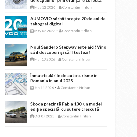
defecțiunilor prin etanșare corectă
-
May 12 2026
Constantin Hriban
AUMOVIO sărbătorește 20 de ani de
tahograf digital
-
May 02 2026
Constantin Hriban
Noul Sandero Stepway este aici! Vino
să îl descoperi și să îl testezi!
-
Mar 13 2026
Constantin Hriban
Înmatriculările de autoturisme în
Romania în anul 2025
-
Jan 11 2026
Constantin Hriban
Škoda prezintă Fabia 130, un model
ediție specială, cu putere crescută
-
Oct 07 2025
Constantin Hriban