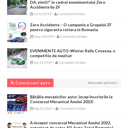
DA, vietii!” in cadrul evenimentului Zero
Accidente by ZF
-
Jul 10 2019
Constantin Hriban
Zero Accidente – O campanie a Grupului ZF
pentru siguranta rutiera in Romania
-
May 24 2019
Constantin Hriban
EVENIMENTE AUTO-Winter Rally Covasna, o
competitie de neuitat
-
Jan 30 2019
Constantin Hriban
CONCURSURI AUTO
Concursuri auto
Mai multe articole
Bătălia mecanicilor auto: încep înscrierile la
Concursul Mecanicul Anului 2023!
-
Sep 25 2023
Constantin Hriban
A inceput concursul Mecanicul Anului 2022,
organizat de catre AD Auto Total Romania!