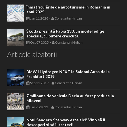
Înmatriculările de autoturisme în Romania în
anul 2025
-
Jan 11 2026
Constantin Hriban
Škoda prezintă Fabia 130, un model ediție
specială, cu putere crescută
-
Oct 07 2025
Constantin Hriban
Articole aleatorii
BMW i Hydrogen NEXT la Salonul Auto de la
Frankfurt 2019
-
Sep 11 2019
Constantin Hriban
7 milioane de vehicule Dacia au fost produse la
Mioveni
-
Jan 28 2022
Constantin Hriban
Noul Sandero Stepway este aici! Vino să îl
descoperi și să îl testezi!