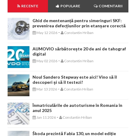
RECENTE
POPULARE
COMENTARII
Ghid de mentenanță pentru simeringuri SKF:
prevenirea defecțiunilor prin etanșare corectă
-
May 12 2026
Constantin Hriban
AUMOVIO sărbătorește 20 de ani de tahograf
digital
-
May 02 2026
Constantin Hriban
Noul Sandero Stepway este aici! Vino să îl
descoperi și să îl testezi!
-
Mar 13 2026
Constantin Hriban
Înmatriculările de autoturisme în Romania în
anul 2025
-
Jan 11 2026
Constantin Hriban
Škoda prezintă Fabia 130, un model ediție