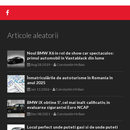
Articole aleatorii
Noul BMW X6 in rol de show car spectaculos:
primul automobil in Vantablack din lume
-
Aug 28 2019
Constantin Hriban
Înmatriculările de autoturisme în Romania în
anul 2025
-
Jan 11 2026
Constantin Hriban
BMW iX obtine 5*, cel mai inalt calificativ, in
evaluarea sigurantei Euro NCAP
-
Dec 08 2021
Constantin Hriban
Locul perfect unde puteti gasi si de unde puteti