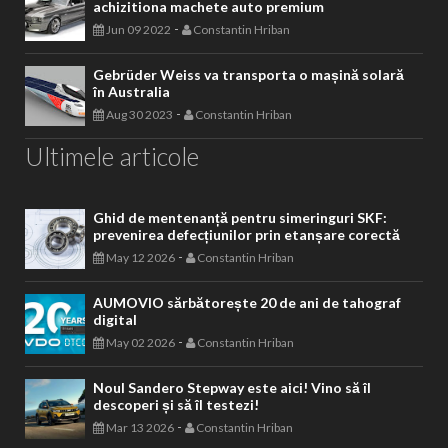
achizitiona machete auto premium
-
Jun 09 2022
Constantin Hriban
Gebrüder Weiss va transporta o mașină solară
în Australia
-
Aug 30 2023
Constantin Hriban
Ultimele articole
Ghid de mentenanță pentru simeringuri SKF:
prevenirea defecțiunilor prin etanșare corectă
-
May 12 2026
Constantin Hriban
AUMOVIO sărbătorește 20 de ani de tahograf
digital
-
May 02 2026
Constantin Hriban
Noul Sandero Stepway este aici! Vino să îl
descoperi și să îl testezi!
-
Mar 13 2026
Constantin Hriban