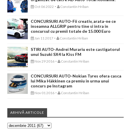
-
Oct 06 2022
Constantin Hriban
CONCURSURI AUTO-Fii creativ, arata-ne ce
inseamna ALLGRIP pentru tine si intra in
concursul cu premii totale de 15.000 Euro
-
Jan 11 2017
Constantin Hriban
STIRI AUTO-Andrei Murariu este castigatorul
unui Suzuki SX4 la Kiss FM
-
Nov 29 2016
Constantin Hriban
CONCURSURI AUTO-Nokian Tyres ofera casca
lui Mika Häkkinen ca premiu in urma unui
concurs pe Instagram
-
Nov 01 2016
Constantin Hriban
ARHIVĂ ARTICOLE