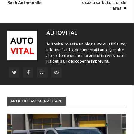
ocazia sarbatorilor de
Saab Automobile
iarna
AUTOVITAL
Autovital.ro este un blog auto cu știri auto,
informații auto, documentații auto și multe
altele, toate din nemărginitul univers auto!
Haideți să îl descoperim împreună!
ARTICOLE ASEMĂNĂTOARE