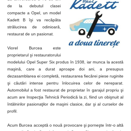
de la debutul clasei
compacte a Opel, un model
Kadett B îşi va recăpăta
strălucirea de odinioară,
restaurat de un pasionat.
Viorel Burcea este
proprietarul şi restauratorului
modelului Opel Super Six produs în 1938, iar munca la acestă
maşină, care a durat aproape doi ani, a presupus
dezasamblarea ei completă, restaurarea fiecărei piese ruginite
şi căutări intense pentru înlocuirea celor de nereparat.
Automobilul a fost restaurat de proprietar în garajul propriu şi
acum are Inspecţia Tehnică Periodică la zi, fiind un obişnuit al
întâlnirilor pasionaţilor de maşini clasice, dar şi al curselor de
profil.
Acum Burcea acceptă o nouă provocare şi porneşte într-o altă