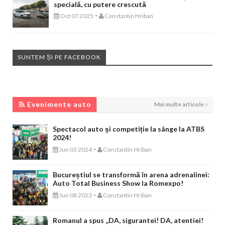
specială, cu putere crescută
-
Oct 07 2025
Constantin Hriban
SUNTEM ȘI PE FACEBOOK
EVENIMENTE AUTO
Evenimente auto
Mai multe articole
Spectacol auto și competiție la sânge la ATBS
2024!
-
Jun 03 2024
Constantin Hriban
Bucureștiul se transformă în arena adrenalinei:
Auto Total Business Show la Romexpo!
-
Jun 08 2023
Constantin Hriban
Romanul a spus „DA, sigurantei! DA, atentiei!