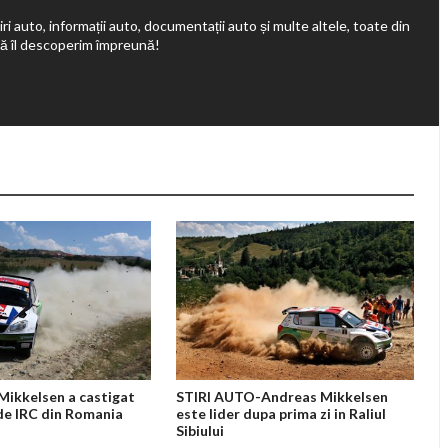
ri auto, informații auto, documentații auto și multe altele, toate din
să îl descoperim împreună!
ikkelsen a castigat
STIRI AUTO-Andreas Mikkelsen
de IRC din Romania
este lider dupa prima zi in Raliul
Sibiului