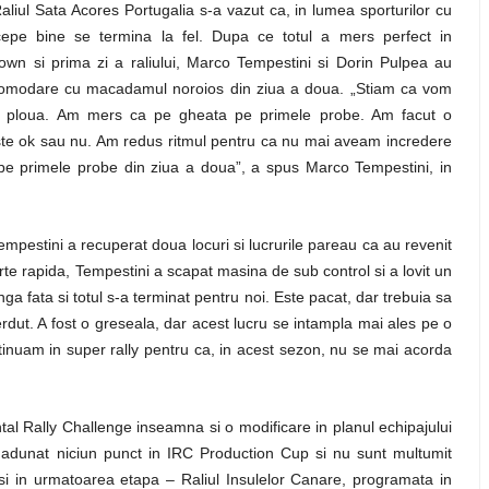
liul Sata Acores Portugalia s-a vazut ca, in lumea sporturilor cu
cepe bine se termina la fel. Dupa ce totul a mers perfect in
own si prima zi a raliului, Marco Tempestini si Dorin Pulpea au
omodare cu macadamul noroios din ziua a doua. „Stiam ca vom
 ploua. Am mers ca pe gheata pe primele probe. Am facut o
este ok sau nu. Am redus ritmul pentru ca nu mai aveam incredere
 pe primele probe din ziua a doua”, a spus Marco Tempestini, in
mpestini a recuperat doua locuri si lucrurile pareau ca au revenit
rte rapida, Tempestini a scapat masina de sub control si a lovit un
a fata si totul s-a terminat pentru noi. Este pacat, dar trebuia sa
dut. A fost o greseala, dar acest lucru se intampla mai ales pe o
inuam in super rally pentru ca, in acest sezon, nu se mai acorda
al Rally Challenge inseamna si o modificare in planul echipajului
adunat niciun punct in IRC Production Cup si nu sunt multumit
i in urmatoarea etapa – Raliul Insulelor Canare, programata in