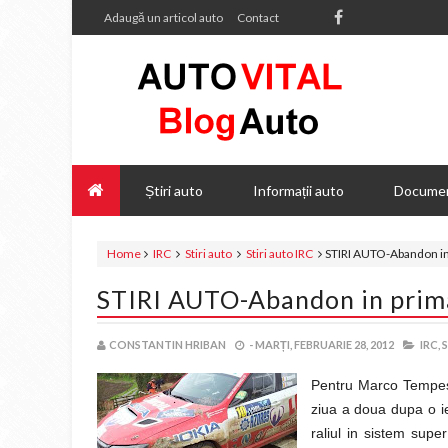
Adaugă un articol auto
Contact
Știri auto
Informații auto
Documen
Home
IRC
Stiri auto
Stiri auto IRC
STIRI AUTO-Abandon in 
STIRI AUTO-Abandon in prima
CONSTANTIN HRIBAN
-
MARȚI, FEBRUARIE 28, 2012
IRC,
S
Pentru Marco Tempesti
ziua a doua dupa o i
raliul in sistem sup