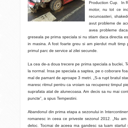
Production Cup. In Ra
motor, nu tot ce in
recunoasteri, shaked
avut probleme de ac
avea probleme daca
greseala pe prima speciala si nu stiam daca directia 
in masina. A fost foarte greu si am pierdut mult timp
primul parc de service al zilei secunde.
La cea de-a doua trecere pe prima speciala a buclei, Te
la normal. Insa pe speciala a saptea, pe o coborare foa
mal de pamant de aproape 3 metri. „S-a rupt bratul stang
maresc ritmul pentru ca vroiam sa recuperez timpul pier
suprafata atat de alunecoasa. Am decis sa nu mai cont
puncte”, a spus Tempestini.
Abandonul din prima etapa a sezonului in Intercontinent
romanesc in ceea ce priveste sezonul 2012. „Nu am 
deloc. Tocmai de aceea ma gandesc sa luam startul s