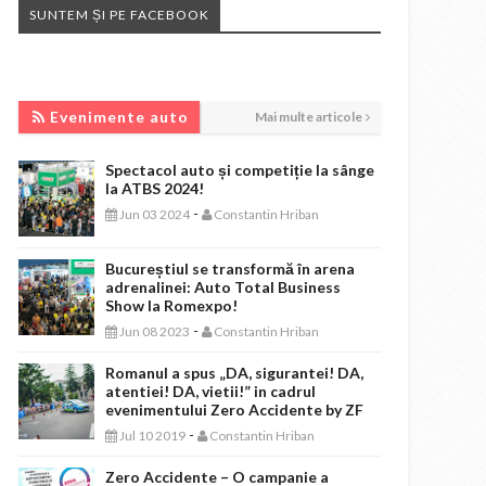
SUNTEM ȘI PE FACEBOOK
EVENIMENTE AUTO
Evenimente auto
Mai multe articole
Spectacol auto și competiție la sânge
la ATBS 2024!
-
Jun 03 2024
Constantin Hriban
Bucureștiul se transformă în arena
adrenalinei: Auto Total Business
Show la Romexpo!
-
Jun 08 2023
Constantin Hriban
Romanul a spus „DA, sigurantei! DA,
atentiei! DA, vietii!” in cadrul
evenimentului Zero Accidente by ZF
-
Jul 10 2019
Constantin Hriban
Zero Accidente – O campanie a