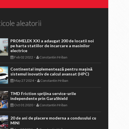
icole aleatorii
PROMELEK XXI a adaugat 200 de locatii noi
pe harta statiilor de incarcare a masinilor
electrice
-
Feb 02 2022
Constantin Hriban
Continental implementează pentru mașină
sistemul inovativ de calcul avansat (HPC)
-
May 27 2024
Constantin Hriban
TMD Friction sprijina service-urile
independente prin GaraShield
-
Oct 01 2020
Constantin Hriban
20 de ani de placere moderna a condusului cu
MINI