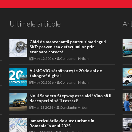
Ultimele articole
Art
Ghid de mentenanță pentru simeringuri
SKF: prevenirea defecțiunilor prin
etanșare corectă
-
May 12 2026
Constantin Hriban
AUMOVIO sărbătorește 20 de ani de
tahograf digital
-
May 02 2026
Constantin Hriban
Noul Sandero Stepway este aici! Vino să îl
descoperi și să îl testezi!
-
Mar 13 2026
Constantin Hriban
Înmatriculările de autoturisme în
Romania în anul 2025