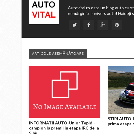
Autovital.ro este un blog auto cu ști
nemărginitul univers auto! Haideți 
ARTICOLE ASEMĂNĂTOARE
STIRI AUTO-M
INFORMATII AUTO-Unior Tepid -
prima etapa 
campion la premii in etapa IRC de la
Sibiu