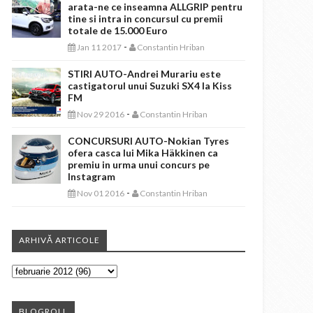
arata-ne ce inseamna ALLGRIP pentru
tine si intra in concursul cu premii
totale de 15.000 Euro
-
Jan 11 2017
Constantin Hriban
STIRI AUTO-Andrei Murariu este
castigatorul unui Suzuki SX4 la Kiss
FM
-
Nov 29 2016
Constantin Hriban
CONCURSURI AUTO-Nokian Tyres
ofera casca lui Mika Häkkinen ca
premiu in urma unui concurs pe
Instagram
-
Nov 01 2016
Constantin Hriban
ARHIVĂ ARTICOLE
BLOGROLL