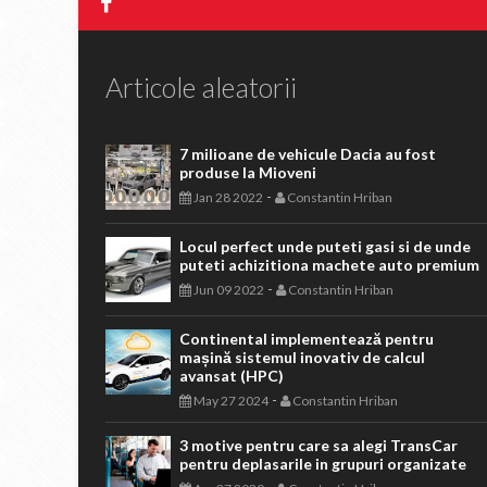
Articole aleatorii
7 milioane de vehicule Dacia au fost
produse la Mioveni
-
Jan 28 2022
Constantin Hriban
Locul perfect unde puteti gasi si de unde
puteti achizitiona machete auto premium
-
Jun 09 2022
Constantin Hriban
Continental implementează pentru
mașină sistemul inovativ de calcul
avansat (HPC)
-
May 27 2024
Constantin Hriban
3 motive pentru care sa alegi TransCar
pentru deplasarile in grupuri organizate