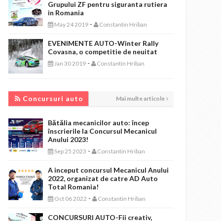
Grupului ZF pentru siguranta rutiera
in Romania
-
May 24 2019
Constantin Hriban
EVENIMENTE AUTO-Winter Rally
Covasna, o competitie de neuitat
-
Jan 30 2019
Constantin Hriban
CONCURSURI AUTO
Concursuri auto
Mai multe articole
Bătălia mecanicilor auto: încep
înscrierile la Concursul Mecanicul
Anului 2023!
-
Sep 25 2023
Constantin Hriban
A inceput concursul Mecanicul Anului
2022, organizat de catre AD Auto
Total Romania!
-
Oct 06 2022
Constantin Hriban
CONCURSURI AUTO-Fii creativ,