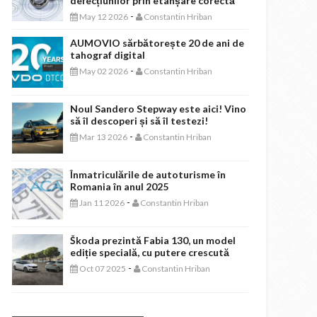
defecțiunilor prin etanșare corectă
-
May 12 2026
Constantin Hriban
AUMOVIO sărbătorește 20 de ani de
tahograf digital
-
May 02 2026
Constantin Hriban
Noul Sandero Stepway este aici! Vino
să îl descoperi și să îl testezi!
-
Mar 13 2026
Constantin Hriban
Înmatriculările de autoturisme în
Romania în anul 2025
-
Jan 11 2026
Constantin Hriban
Škoda prezintă Fabia 130, un model
ediție specială, cu putere crescută
-
Oct 07 2025
Constantin Hriban