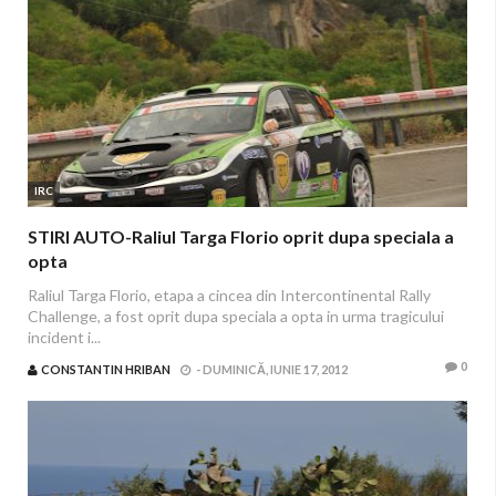
IRC
STIRI AUTO-Raliul Targa Florio oprit dupa speciala a
opta
Raliul Targa Florio, etapa a cincea din Intercontinental Rally
Challenge, a fost oprit dupa speciala a opta in urma tragicului
incident i...
0
CONSTANTIN HRIBAN
-
DUMINICĂ, IUNIE 17, 2012