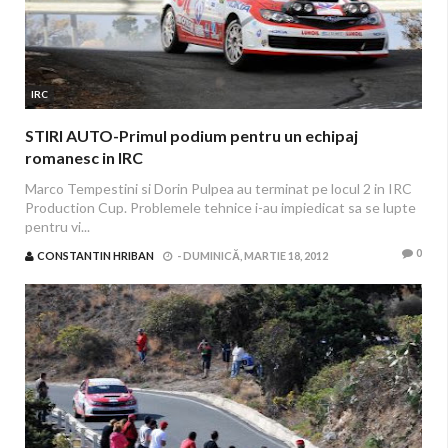
IRC
STIRI AUTO-Primul podium pentru un echipaj
romanesc in IRC
Marco Tempestini si Dorin Pulpea au terminat pe locul 2 in IRC
Production Cup. Problemele tehnice i-au impiedicat sa se lupte
pentru vi...
0
CONSTANTIN HRIBAN
-
DUMINICĂ, MARTIE 18, 2012