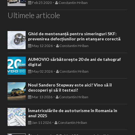
-
Feb 25 2020
Constantin Hriban
Ultimele articole
Ghid de mentenanță pentru simeringuri SKF:
prevenirea defecțiunilor prin etanșare corectă
-
May 12 2026
Constantin Hriban
AUMOVIO sărbătorește 20 de ani de tahograf
digital
-
May 02 2026
Constantin Hriban
Noul Sandero Stepway este aici! Vino să îl
descoperi și să îl testezi!
-
Mar 13 2026
Constantin Hriban
Înmatriculările de autoturisme în Romania în
anul 2025
-
Jan 11 2026
Constantin Hriban