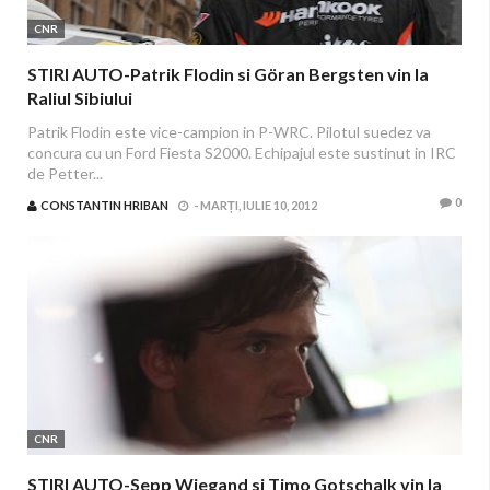
CNR
STIRI AUTO-Patrik Flodin si Göran Bergsten vin la
Raliul Sibiului
Patrik Flodin este vice-campion in P-WRC. Pilotul suedez va
concura cu un Ford Fiesta S2000. Echipajul este sustinut in IRC
de Petter...
0
CONSTANTIN HRIBAN
-
MARȚI, IULIE 10, 2012
CNR
STIRI AUTO-Sepp Wiegand si Timo Gotschalk vin la