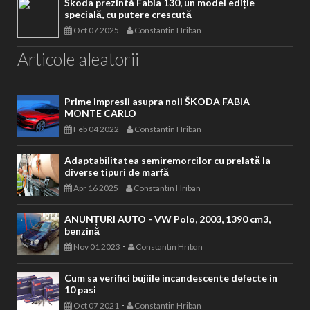
Škoda prezintă Fabia 130, un model ediție
specială, cu putere crescută
-
Oct 07 2025
Constantin Hriban
Articole aleatorii
Prime impresii asupra noii ŠKODA FABIA
MONTE CARLO
-
Feb 04 2022
Constantin Hriban
Adaptabilitatea semiremorcilor cu prelată la
diverse tipuri de marfă
-
Apr 16 2025
Constantin Hriban
ANUNȚURI AUTO - VW Polo, 2003, 1390 cm3,
benzină
-
Nov 01 2023
Constantin Hriban
Cum sa verifici bujiile incandescente defecte in
10 pasi
-
Oct 07 2021
Constantin Hriban