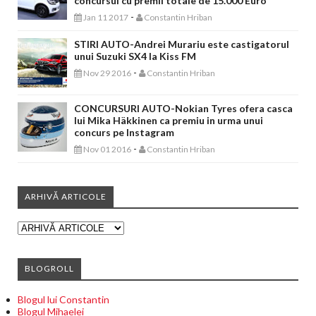
concursul cu premii totale de 15.000 Euro
-
Jan 11 2017
Constantin Hriban
STIRI AUTO-Andrei Murariu este castigatorul
unui Suzuki SX4 la Kiss FM
-
Nov 29 2016
Constantin Hriban
CONCURSURI AUTO-Nokian Tyres ofera casca
lui Mika Häkkinen ca premiu in urma unui
concurs pe Instagram
-
Nov 01 2016
Constantin Hriban
ARHIVĂ ARTICOLE
BLOGROLL
Blogul lui Constantin
Blogul Mihaelei