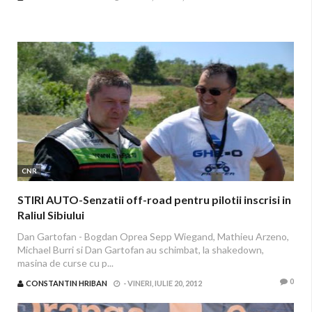
CNR
STIRI AUTO-Senzatii off-road pentru pilotii inscrisi in
Raliul Sibiului
Dan Gartofan - Bogdan Oprea Sepp Wiegand, Mathieu Arzeno,
Michael Burri si Dan Gartofan au schimbat, la shakedown,
masina de curse cu p...
0
CONSTANTIN HRIBAN
-
VINERI, IULIE 20, 2012