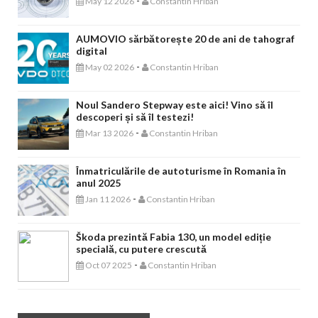
-
May 12 2026
Constantin Hriban
AUMOVIO sărbătorește 20 de ani de tahograf
digital
-
May 02 2026
Constantin Hriban
Noul Sandero Stepway este aici! Vino să îl
descoperi și să îl testezi!
-
Mar 13 2026
Constantin Hriban
Înmatriculările de autoturisme în Romania în
anul 2025
-
Jan 11 2026
Constantin Hriban
Škoda prezintă Fabia 130, un model ediție
specială, cu putere crescută
-
Oct 07 2025
Constantin Hriban