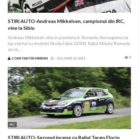
IRC
STIRI AUTO-Andreas Mikkelsen, campionul din IRC,
vine la Sibiu
Andreas Mikkelsen vine in premiera in Romania. Norvegianul va
lua startul cu modelul Skoda Fabia S2000. Raliul Sibiului Romania
se va...
0
CONSTANTIN HRIBAN
-
JOI, IUNIE 14, 2012
IRC
STIRI AUTO-Sezonul incepe cu Raliul Targo Florio