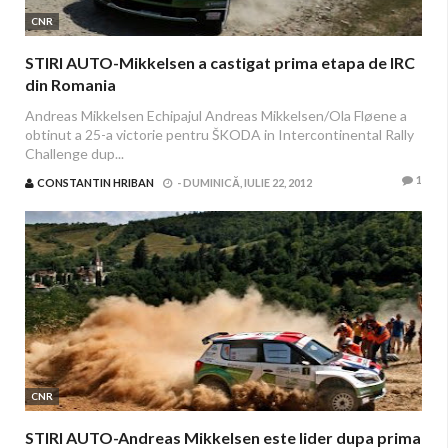
CNR
STIRI AUTO-Mikkelsen a castigat prima etapa de IRC
din Romania
Andreas Mikkelsen Echipajul Andreas Mikkelsen/Ola Fløene a
obtinut a 25-a victorie pentru ŠKODA in Intercontinental Rally
Challenge dup...
1
CONSTANTIN HRIBAN
-
DUMINICĂ, IULIE 22, 2012
CNR
STIRI AUTO-Andreas Mikkelsen este lider dupa prima