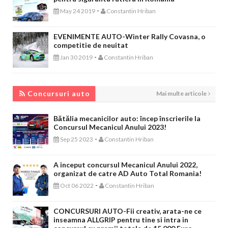
-
May 24 2019
Constantin Hriban
EVENIMENTE AUTO-Winter Rally Covasna, o
competitie de neuitat
-
Jan 30 2019
Constantin Hriban
CONCURSURI AUTO
Concursuri auto
Mai multe articole
Bătălia mecanicilor auto: încep înscrierile la
Concursul Mecanicul Anului 2023!
-
Sep 25 2023
Constantin Hriban
A inceput concursul Mecanicul Anului 2022,
organizat de catre AD Auto Total Romania!
-
Oct 06 2022
Constantin Hriban
CONCURSURI AUTO-Fii creativ, arata-ne ce
inseamna ALLGRIP pentru tine si intra in