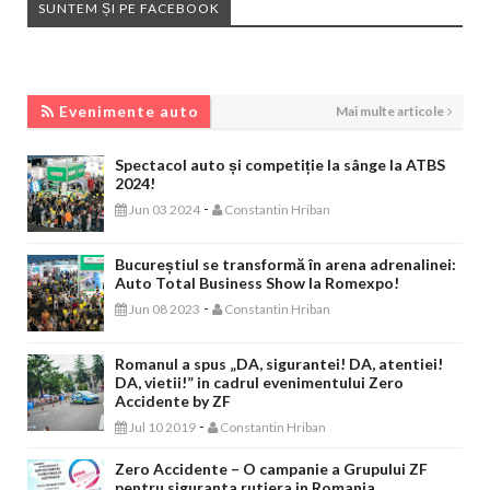
SUNTEM ȘI PE FACEBOOK
EVENIMENTE AUTO
Evenimente auto
Mai multe articole
Spectacol auto și competiție la sânge la ATBS
2024!
-
Jun 03 2024
Constantin Hriban
Bucureștiul se transformă în arena adrenalinei:
Auto Total Business Show la Romexpo!
-
Jun 08 2023
Constantin Hriban
Romanul a spus „DA, sigurantei! DA, atentiei!
DA, vietii!” in cadrul evenimentului Zero
Accidente by ZF
-
Jul 10 2019
Constantin Hriban
Zero Accidente – O campanie a Grupului ZF
pentru siguranta rutiera in Romania