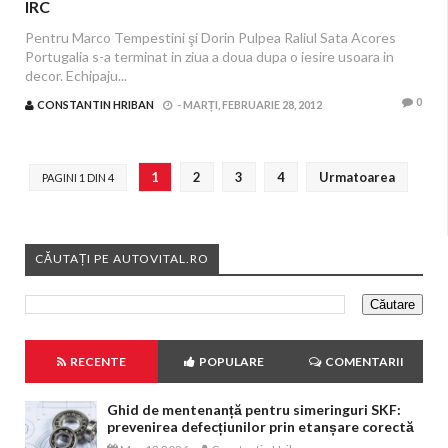
IRC
Pentru Marco Tempestini şi Dorin Pulpea Raliul Sata Acores
Portugalia s-a terminat in ziua a doua dupa o iesire usoara in
decor. Echipaju...
0
CONSTANTIN HRIBAN
-
MARȚI, FEBRUARIE 28, 2012
1
2
3
4
Urmatoarea
PAGINI 1 DIN 4
CĂUTAȚI PE AUTOVITAL.RO
RECENTE
POPULARE
COMENTARII
Ghid de mentenanță pentru simeringuri SKF:
prevenirea defecțiunilor prin etanșare corectă