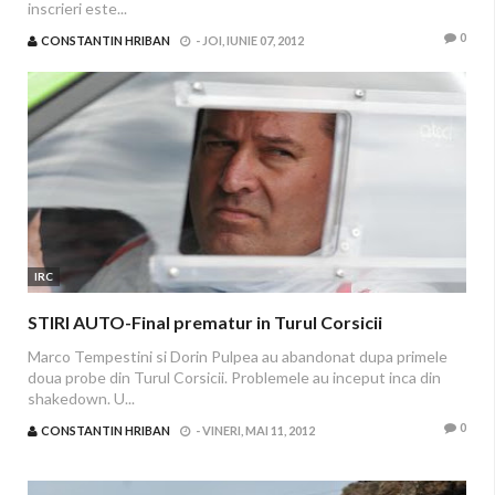
inscrieri este...
0
CONSTANTIN HRIBAN
-
JOI, IUNIE 07, 2012
IRC
STIRI AUTO-Final prematur in Turul Corsicii
Marco Tempestini si Dorin Pulpea au abandonat dupa primele
doua probe din Turul Corsicii. Problemele au inceput inca din
shakedown. U...
0
CONSTANTIN HRIBAN
-
VINERI, MAI 11, 2012