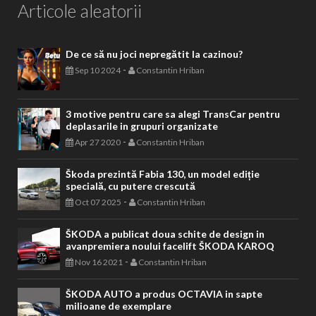
Articole aleatorii
De ce să nu joci nepregătit la cazinou?
-
Sep 10 2024
Constantin Hriban
3 motive pentru care sa alegi TransCar pentru
deplasarile in grupuri organizate
-
Apr 27 2020
Constantin Hriban
Škoda prezintă Fabia 130, un model ediție
specială, cu putere crescută
-
Oct 07 2025
Constantin Hriban
ŠKODA a publicat doua schite de design in
avanpremiera noului facelift ŠKODA KAROQ
-
Nov 16 2021
Constantin Hriban
ŠKODA AUTO a produs OCTAVIA in sapte
milioane de exemplare