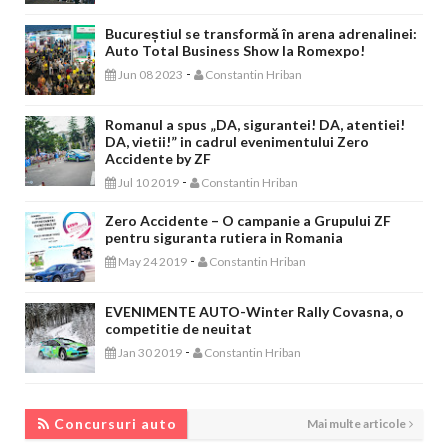
Bucureștiul se transformă în arena adrenalinei:
Auto Total Business Show la Romexpo!
-
Jun 08 2023
Constantin Hriban
Romanul a spus „DA, sigurantei! DA, atentiei!
DA, vietii!” in cadrul evenimentului Zero
Accidente by ZF
-
Jul 10 2019
Constantin Hriban
Zero Accidente – O campanie a Grupului ZF
pentru siguranta rutiera in Romania
-
May 24 2019
Constantin Hriban
EVENIMENTE AUTO-Winter Rally Covasna, o
competitie de neuitat
-
Jan 30 2019
Constantin Hriban
CONCURSURI AUTO
Concursuri auto
Mai multe articole