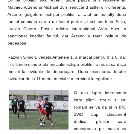
Echipa pilotilor si-a revenit dupa pauza prin reusitele lui
Mathieu Arzeno si Michael Burri reducand astfel din diferenta.
Arzeno, golgeterul echipei pilotilor, a ratat un penalty dupa
faultul comis in careu de fostul portar al echipei Inter Sibiu,
Lucian Cotora. Fostul arbitru international Aron Huzu a
sanctionat imediat faultul, dar Arzeno a ratat lovitura de
pedeapsa.
Razvan Simion, vedeta Anteneie 1, a marcat pentru 8 la 6, dar
in ultimele minute ale meciului echipa pilotilor a reusit sa duca
meciul la loviturile de departajare. Dupa executarea tututor
loviturilor de la 11 metri, meciul s-a terminat la egalitate.
O alta lupta interesanta
intre pilotii straini si cei
romani se va da si in IRC
2WD Cup, clasament
dedicat pilotilor care
concureaza pe masini cu