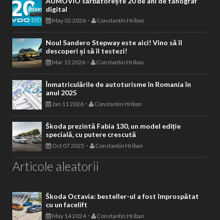
AUMOVIO sărbătorește 20 de ani de tahograf
digital
-
May 02 2026
Constantin Hriban
Noul Sandero Stepway este aici! Vino să îl
descoperi și să îl testezi!
-
Mar 13 2026
Constantin Hriban
Înmatriculările de autoturisme în Romania în
anul 2025
-
Jan 11 2026
Constantin Hriban
Škoda prezintă Fabia 130, un model ediție
specială, cu putere crescută
-
Oct 07 2025
Constantin Hriban
Articole aleatorii
Škoda Octavia: besteller-ul a fost împrospătat
cu un facelift
-
May 14 2024
Constantin Hriban