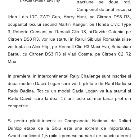
Razvan Simion si Alex Filip
tractiune pe doua roti.
Campionul de anul trecut si
liderul din IRC 2WD Cup, Harry Hunt, pe Citroen DS3 R3,
ocupantul locului secund Martin Kangur, pe Honda Civic Type
3, Roberto Consani, pe Renault Clio R3, si Davide Catania, pe
Citroen DS3 R3, vor lua startul in Raliul Sibiului Romania si se
vor lupta cu Alex Filip, pe Renault Clio R3 Maxi Evo, Sebastian
Barbu, cu Citroen DS3 R3 si Vlad Cosma, pe Citroen C2 R2
Max.
In premiera, in Intercontinental Rally Challenge sunt inscrise si
doua modele Dacia Logan care vor fi pilotate de Raul Badiu si
Radu Badina. Tot cu un model Dacia Logan va lua startul si
Radu David, care la doar 17 ani, este cel mai tanar pilot din
competitie.
Si pentru pilotii inscrisi in Campionatul National de Raliuri
Dunlop etapa de la Sibiu este una extrem de importanta.
Avand coeficient 1,5 (pilotii primesc numarul de puncte aferent