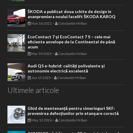
ŠKODA a publicat doua schite de design in
avanpremiera noului facelift ŠKODA KAROQ
-
Nov 16 2021
Constantin Hriban
EcoContact 7 și EcoContact 7 S – cele mai
eficiente anvelope de la Continental de până
acum
-
Mar 30 2025
Constantin Hriban
Audi Q5 e-hybrid: calități polivalente și
autonomie electrică excelentă
-
Jun 15 2025
Constantin Hriban
Ultimele articole
Ghid de mentenanță pentru simeringuri SKF:
prevenirea defecțiunilor prin etanșare corectă
-
May 12 2026
Constantin Hriban