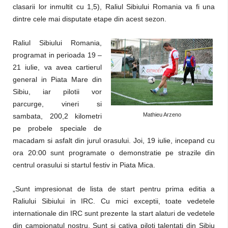
clasarii lor inmultit cu 1,5), Raliul Sibiului Romania va fi una
dintre cele mai disputate etape din acest sezon.
Raliul Sibiului Romania,
programat in perioada 19 –
21 iulie, va avea cartierul
general in Piata Mare din
Sibiu, iar pilotii vor
parcurge, vineri si
Mathieu Arzeno
sambata, 200,2 kilometri
pe probele speciale de
macadam si asfalt din jurul orasului. Joi, 19 iulie, incepand cu
ora 20:00 sunt programate o demonstratie pe strazile din
centrul orasului si startul festiv in Piata Mica.
„Sunt impresionat de lista de start pentru prima editia a
Raliului Sibiului in IRC. Cu mici exceptii, toate vedetele
internationale din IRC sunt prezente la start alaturi de vedetele
din campionatul nostru. Sunt si cativa piloti talentati din Sibiu