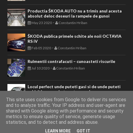
Productia ŠKODA AUTO nu a trimis anul acesta
absolut deloc deseuri la rampele de gunoi
-
May 23 2020
Constantin Hriban
ŠKODA publica primele schite ale noii OCTAVIA
RS iV
-
Feb 05 2020
Constantin Hriban
Rulmentii contrafacuti – cunoasteti riscurile
-
Jul 10 2020
Constantin Hriban
Locul perfect unde puteti gasi si de unde puteti
achizitiona machete auto premium
-
Jun 09 2022
Constantin Hriban
This site uses cookies from Google to deliver its services
and to analyze traffic. Your IP address and user-agent are
shared with Google along with performance and security
metrics to ensure quality of service, generate usage
AUTOVITAL - Blog Auto
Copyright © 2011 - 2026. Toate drepturile
statistics, and to detect and address abuse.
LEARN MORE
GOT IT
rezervate.