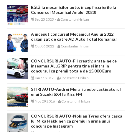
Bătălia mecanicilor auto: încep înscrierile la
Concursul Mecanicul Anului 2023!
-
Sep 25 2023
Constantin Hriban
A inceput concursul Mecanicul Anului 2022,
organizat de catre AD Auto Total Romania!
-
Oct 06 2022
Constantin Hriban
CONCURSURI AUTO-Fii creativ, arata-ne ce
inseamna ALLGRIP pentru tine si intra in
concursul cu premii totale de 15.000 Euro
-
Jan 11 2017
Constantin Hriban
STIRI AUTO-Andrei Murariu este castigatorul
unui Suzuki SX4 la Kiss FM
-
Nov 29 2016
Constantin Hriban
CONCURSURI AUTO-Nokian Tyres ofera casca
lui Mika Häkkinen ca premiu in urma unui
concurs pe Instagram