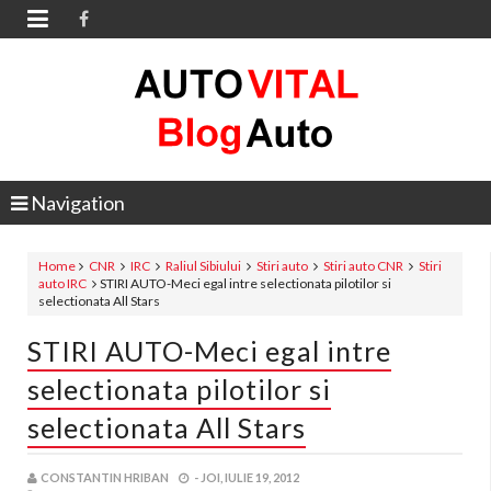

Navigation
Home
CNR
IRC
Raliul Sibiului
Stiri auto
Stiri auto CNR
Stiri
auto IRC
STIRI AUTO-Meci egal intre selectionata pilotilor si
selectionata All Stars
STIRI AUTO-Meci egal intre
selectionata pilotilor si
selectionata All Stars
CONSTANTIN HRIBAN
-
JOI, IULIE 19, 2012