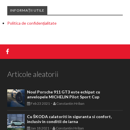
INFORMAȚII UTILE
Politica de confidențialitate
Articole aleatorii
Noul Porsche 911 GT3 este echipat cu
anvelopele MICHELIN Pilot Sport Cup
-
Feb 23 2021
Constantin Hriban
Cu ŠKODA calatoriti in siguranta si confort,
inclusiv in conditii de iarna
-
Jan 18 2021
Constantin Hriban