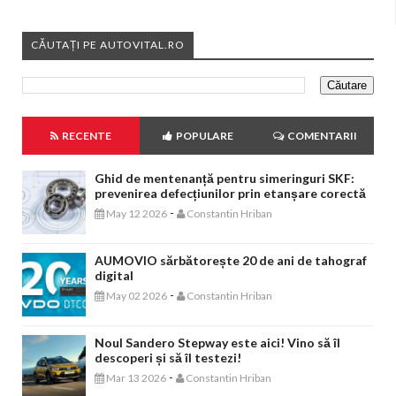
CĂUTAȚI PE AUTOVITAL.RO
RECENTE
POPULARE
COMENTARII
Ghid de mentenanță pentru simeringuri SKF:
prevenirea defecțiunilor prin etanșare corectă
-
May 12 2026
Constantin Hriban
AUMOVIO sărbătorește 20 de ani de tahograf
digital
-
May 02 2026
Constantin Hriban
Noul Sandero Stepway este aici! Vino să îl
descoperi și să îl testezi!
-
Mar 13 2026
Constantin Hriban