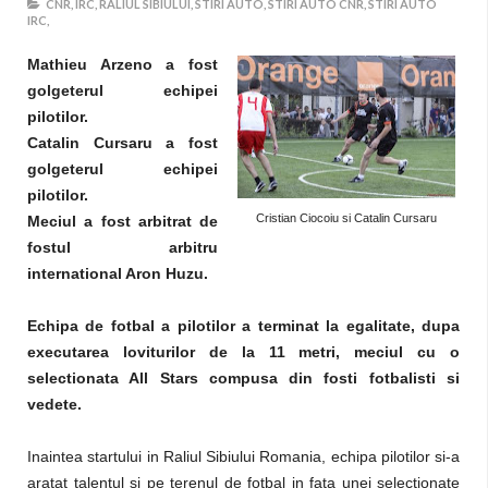
CNR,
IRC,
RALIUL SIBIULUI,
STIRI AUTO,
STIRI AUTO CNR,
STIRI AUTO
IRC,
Mathieu Arzeno a fost
golgeterul echipei
pilotilor.
Catalin Cursaru a fost
golgeterul echipei
pilotilor.
Cristian Ciocoiu si Catalin Cursaru
Meciul a fost arbitrat de
fostul arbitru
international Aron Huzu.
Echipa de fotbal a pilotilor a terminat la egalitate, dupa
executarea loviturilor de la 11 metri, meciul cu o
selectionata All Stars compusa din fosti fotbalisti si
vedete.
Inaintea startului in Raliul Sibiului Romania, echipa pilotilor si-a
aratat talentul si pe terenul de fotbal in fata unei selectionate