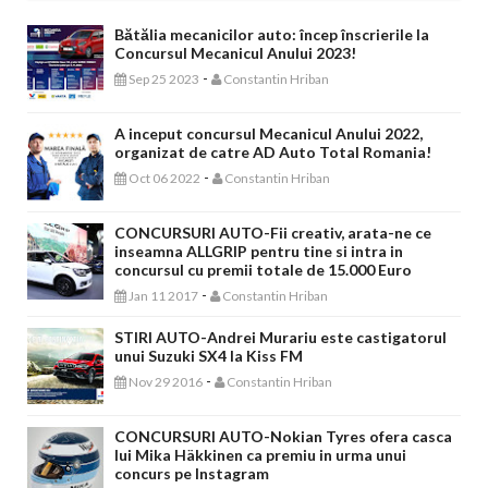
Bătălia mecanicilor auto: încep înscrierile la
Concursul Mecanicul Anului 2023!
-
Sep 25 2023
Constantin Hriban
A inceput concursul Mecanicul Anului 2022,
organizat de catre AD Auto Total Romania!
-
Oct 06 2022
Constantin Hriban
CONCURSURI AUTO-Fii creativ, arata-ne ce
inseamna ALLGRIP pentru tine si intra in
concursul cu premii totale de 15.000 Euro
-
Jan 11 2017
Constantin Hriban
STIRI AUTO-Andrei Murariu este castigatorul
unui Suzuki SX4 la Kiss FM
-
Nov 29 2016
Constantin Hriban
CONCURSURI AUTO-Nokian Tyres ofera casca
lui Mika Häkkinen ca premiu in urma unui
concurs pe Instagram