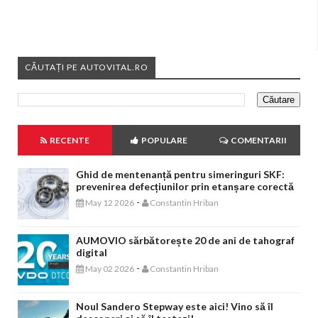
CĂUTAȚI PE AUTOVITAL.RO
RECENTE
POPULARE
COMENTARII
Ghid de mentenanță pentru simeringuri SKF:
prevenirea defecțiunilor prin etanșare corectă
-
May 12 2026
Constantin Hriban
AUMOVIO sărbătorește 20 de ani de tahograf
digital
-
May 02 2026
Constantin Hriban
Noul Sandero Stepway este aici! Vino să îl