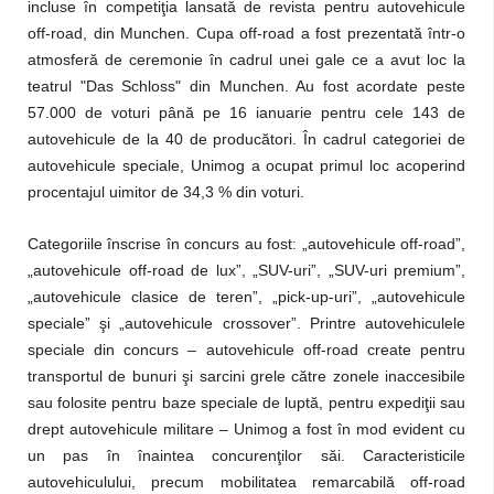
incluse în competiţia lansată de revista pentru autovehicule
off-road, din Munchen. Cupa off-road a fost prezentată într-o
atmosferă de ceremonie în cadrul unei gale ce a avut loc la
teatrul "Das Schloss" din Munchen. Au fost acordate peste
57.000 de voturi până pe 16 ianuarie pentru cele 143 de
autovehicule de la 40 de producători. În cadrul categoriei de
autovehicule speciale, Unimog a ocupat primul loc acoperind
procentajul uimitor de 34,3 % din voturi.
Categoriile înscrise în concurs au fost: „autovehicule off-road”,
„autovehicule off-road de lux”, „SUV-uri”, „SUV-uri premium”,
„autovehicule clasice de teren”, „pick-up-uri”, „autovehicule
speciale” şi „autovehicule crossover”. Printre autovehiculele
speciale din concurs – autovehicule off-road create pentru
transportul de bunuri şi sarcini grele către zonele inaccesibile
sau folosite pentru baze speciale de luptă, pentru expediţii sau
drept autovehicule militare – Unimog a fost în mod evident cu
un pas în înaintea concurenţilor săi. Caracteristicile
autovehiculului, precum mobilitatea remarcabilă off-road