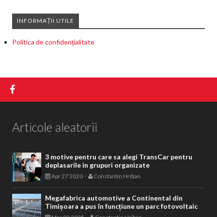
INFORMAȚII UTILE
Politica de confidențialitate
Articole aleatorii
3 motive pentru care sa alegi TransCar pentru
deplasarile in grupuri organizate
-
Apr 27 2020
Constantin Hriban
Megafabrica automotive a Continental din
Timișoara a pus în funcțiune un parc fotovoltaic
-