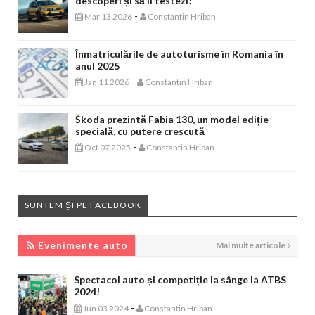
descoperi și să îl testezi!
-
Mar 13 2026
Constantin Hriban
Înmatriculările de autoturisme în Romania în
anul 2025
-
Jan 11 2026
Constantin Hriban
Škoda prezintă Fabia 130, un model ediție
specială, cu putere crescută
-
Oct 07 2025
Constantin Hriban
SUNTEM ȘI PE FACEBOOK
EVENIMENTE AUTO
Evenimente auto
Mai multe articole
Spectacol auto și competiție la sânge la ATBS
2024!
-
Jun 03 2024
Constantin Hriban