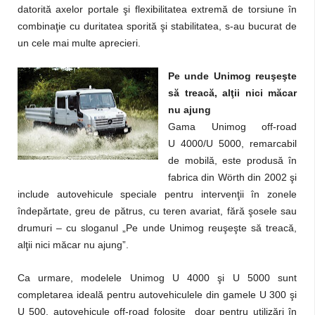
datorită axelor portale şi flexibilitatea extremă de torsiune în
combinaţie cu duritatea sporită şi stabilitatea, s-au bucurat de
un cele mai multe aprecieri.
Pe unde Unimog reuşeşte
să treacă, alţii nici măcar
nu ajung
Gama Unimog off-road
U 4000/U 5000, remarcabil
de mobilă, este produsă în
fabrica din Wörth din 2002 şi
include autovehicule speciale pentru intervenţii în zonele
îndepărtate, greu de pătrus, cu teren avariat, fără şosele sau
drumuri – cu sloganul „Pe unde Unimog reuşeşte să treacă,
alţii nici măcar nu ajung”.
Ca urmare, modelele Unimog U 4000 şi U 5000 sunt
completarea ideală pentru autovehiculele din gamele U 300 şi
U 500, autovehicule off-road folosite doar pentru utilizări în