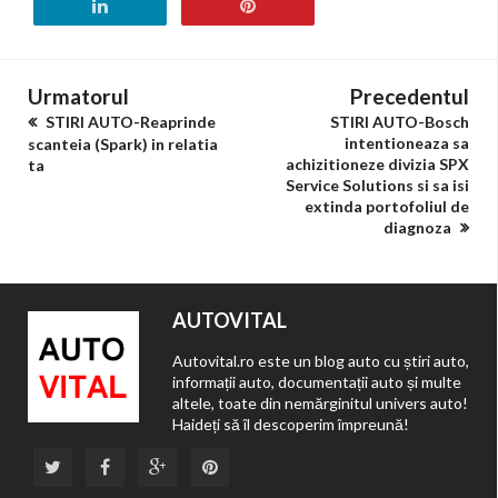
Urmatorul
Precedentul
STIRI AUTO-Reaprinde
STIRI AUTO-Bosch
intentioneaza sa
scanteia (Spark) in relatia
achizitioneze divizia SPX
ta
Service Solutions si sa isi
extinda portofoliul de
diagnoza
AUTOVITAL
Autovital.ro este un blog auto cu știri auto,
informații auto, documentații auto și multe
altele, toate din nemărginitul univers auto!
Haideți să îl descoperim împreună!