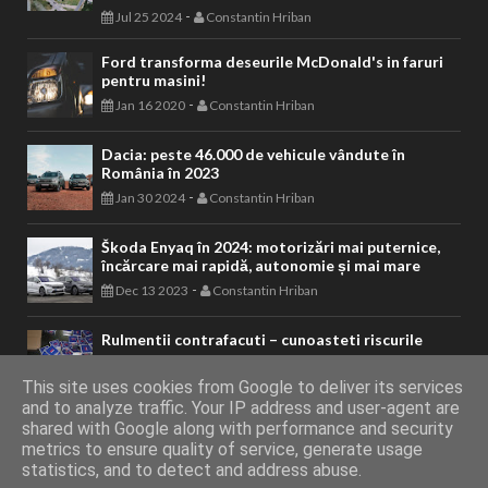
-
Jul 25 2024
Constantin Hriban
Ford transforma deseurile McDonald's in faruri
pentru masini!
-
Jan 16 2020
Constantin Hriban
Dacia: peste 46.000 de vehicule vândute în
România în 2023
-
Jan 30 2024
Constantin Hriban
Škoda Enyaq în 2024: motorizări mai puternice,
încărcare mai rapidă, autonomie și mai mare
-
Dec 13 2023
Constantin Hriban
Rulmentii contrafacuti – cunoasteti riscurile
-
Jul 10 2020
Constantin Hriban
This site uses cookies from Google to deliver its services
and to analyze traffic. Your IP address and user-agent are
shared with Google along with performance and security
metrics to ensure quality of service, generate usage
AUTOVITAL - Blog Auto
Copyright © 2011 - 2026. Toate drepturile
statistics, and to detect and address abuse.