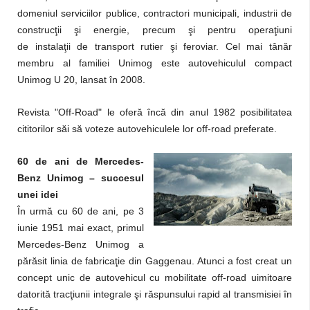
domeniul serviciilor publice, contractori municipali, industrii de
construcţii şi energie, precum şi pentru operaţiuni
de instalaţii de transport rutier şi feroviar. Cel mai tânăr
membru al familiei Unimog este autovehiculul compact
Unimog U 20, lansat în 2008.
Revista "Off-Road" le oferă încă din anul 1982 posibilitatea
cititorilor săi să voteze autovehiculele lor off-road preferate.
60 de ani de Mercedes-
Benz Unimog – succesul
unei idei
În urmă cu 60 de ani, pe 3
iunie 1951 mai exact, primul
Mercedes-Benz Unimog a
părăsit linia de fabricaţie din Gaggenau. Atunci a fost creat un
concept unic de autovehicul cu mobilitate off-road uimitoare
datorită tracţiunii integrale şi răspunsului rapid al transmisiei în