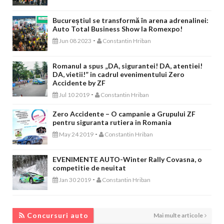
Bucureștiul se transformă în arena adrenalinei:
Auto Total Business Show la Romexpo!
-
Jun 08 2023
Constantin Hriban
Romanul a spus „DA, sigurantei! DA, atentiei!
DA, vietii!” in cadrul evenimentului Zero
Accidente by ZF
-
Jul 10 2019
Constantin Hriban
Zero Accidente – O campanie a Grupului ZF
pentru siguranta rutiera in Romania
-
May 24 2019
Constantin Hriban
EVENIMENTE AUTO-Winter Rally Covasna, o
competitie de neuitat
-
Jan 30 2019
Constantin Hriban
CONCURSURI AUTO
Concursuri auto
Mai multe articole