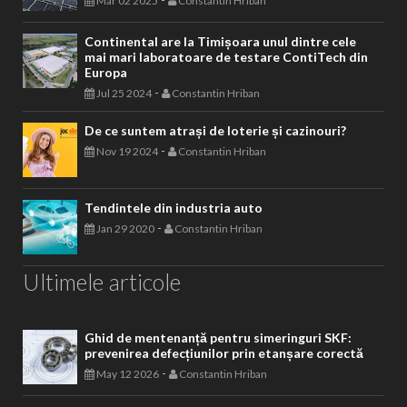
Mar 02 2025
Constantin Hriban
Continental are la Timișoara unul dintre cele
mai mari laboratoare de testare ContiTech din
Europa
-
Jul 25 2024
Constantin Hriban
De ce suntem atrași de loterie și cazinouri?
-
Nov 19 2024
Constantin Hriban
Tendintele din industria auto
-
Jan 29 2020
Constantin Hriban
Ultimele articole
Ghid de mentenanță pentru simeringuri SKF:
prevenirea defecțiunilor prin etanșare corectă
-
May 12 2026
Constantin Hriban