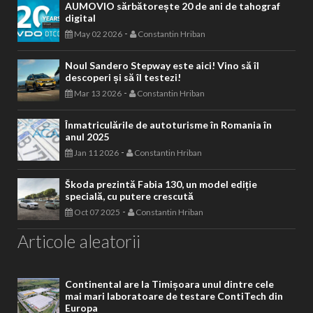
AUMOVIO sărbătorește 20 de ani de tahograf
digital
-
May 02 2026
Constantin Hriban
Noul Sandero Stepway este aici! Vino să îl
descoperi și să îl testezi!
-
Mar 13 2026
Constantin Hriban
Înmatriculările de autoturisme în Romania în
anul 2025
-
Jan 11 2026
Constantin Hriban
Škoda prezintă Fabia 130, un model ediție
specială, cu putere crescută
-
Oct 07 2025
Constantin Hriban
Articole aleatorii
Continental are la Timișoara unul dintre cele
mai mari laboratoare de testare ContiTech din
Europa