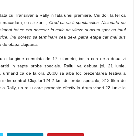
ata cu Transilvania Rally in fata unei premiere. Cei doi, la fel ca
si macadam, cu slickuri.
„ Cred ca va fi spectaculos. Niciodata nu
mbat tot ce era necesar in cutia de viteze si acum sper ca totul
trice. Imi doresc sa terminam cea de-a patra etapa cat mai sus
te de etapa clujeana.
cu o lungime cumulata de 17 kilometri, iar in cea de-a doua zi
artiti in sapte probe speciale.
Raliul va debuta joi, 21 iunie,
0, urmand ca de la ora 20:00 sa aiba loc prezentarea festiva a
i din centrul Clujului.
124,2 km de probe speciale, 313.6km de
ia Rally, un raliu care porneste efectiv la drum vineri 22 iunie la