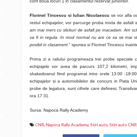
cont doua locuri 1 in clasamentul rezervat juniorilor.
Florinel Tincescu si Iulian Nicolaescu
se vor afla od
restul echipajelor, vor parcurge proba mixta de asfalt 
am mai mers cu slickuri de asfalt pe macadam. Am schi
va fi in regula. In mod normal nu are ce sa se mai s
posibil in clasament.
” spunea si Florinel Tincescu inain
Prima zi a raliului programeaza trei probe speciale 
echipajele vor avea de parcurs 107,2 kilometri, imp
shakedownul fiind programat intre orele 13:00 -18:0
echipajelor si a automobilelor de concurs in Piata Uniri
probe de legatura, sunt cifrele care definesc Transilvan
ora 17:31.
Sursa: Napoca Rally Academy
CNR
,
Napoca Rally Academy
,
Stiri auto
,
Stiri auto CNR