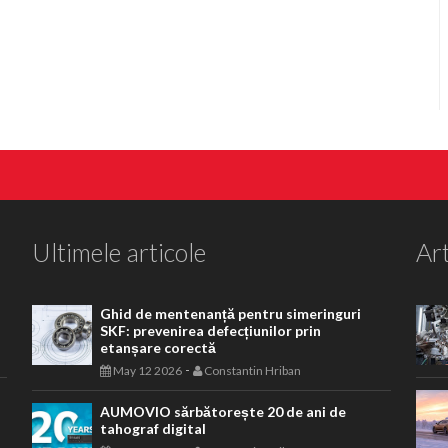
Ultimele articole
Art
Ghid de mentenanță pentru simeringuri
SKF: prevenirea defecțiunilor prin
etanșare corectă
-
May 12 2026
Constantin Hriban
AUMOVIO sărbătorește 20 de ani de
tahograf digital