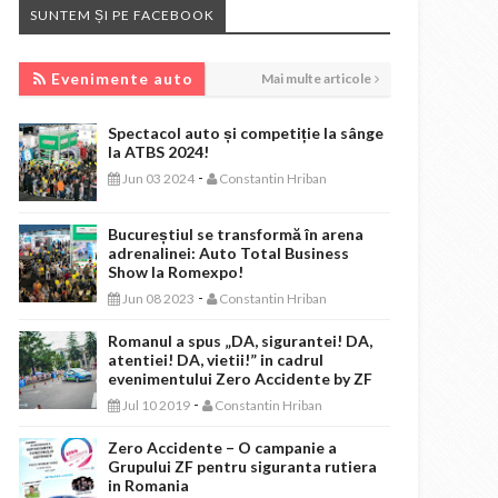
SUNTEM ȘI PE FACEBOOK
EVENIMENTE AUTO
Evenimente auto
Mai multe articole
Spectacol auto și competiție la sânge
la ATBS 2024!
-
Jun 03 2024
Constantin Hriban
Bucureștiul se transformă în arena
adrenalinei: Auto Total Business
Show la Romexpo!
-
Jun 08 2023
Constantin Hriban
Romanul a spus „DA, sigurantei! DA,
atentiei! DA, vietii!” in cadrul
evenimentului Zero Accidente by ZF
-
Jul 10 2019
Constantin Hriban
Zero Accidente – O campanie a
Grupului ZF pentru siguranta rutiera
in Romania