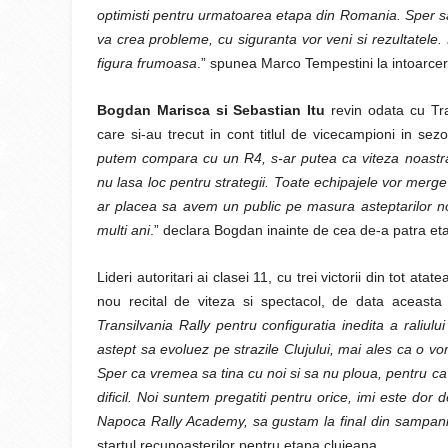
optimisti pentru urmatoarea etapa din Romania. Sper sa 
va crea probleme, cu siguranta vor veni si rezultatele.
figura frumoasa
.” spunea Marco Tempestini la intoarcer
Bogdan Marisca si Sebastian Itu
revin odata cu Tra
care si-au trecut in cont titlul de vicecampioni in sez
putem compara cu un R4, s-ar putea ca viteza noastra 
nu lasa loc pentru strategii. Toate echipajele vor merge 
ar placea sa avem un public pe masura asteptarilor no
multi ani
.” declara Bogdan inainte de cea de-a patra etap
Lideri autoritari ai clasei 11, cu trei victorii din tot atat
nou recital de viteza si spectacol, de data aceasta i
Transilvania Rally pentru configuratia inedita a raliu
astept sa evoluez pe strazile Clujului, mai ales ca o vo
Sper ca vremea sa tina cu noi si sa nu ploua, pentru ca
dificil. Noi suntem pregatiti pentru orice, imi este dor
Napoca Rally Academy, sa gustam la final din sampania
startul recunoasterilor pentru etapa clujeana.