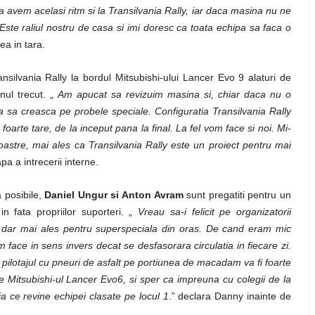
avem acelasi ritm si la Transilvania Rally, iar daca masina nu ne
 Este raliul nostru de casa si imi doresc ca toata echipa sa faca o
ea in tara.
nsilvania Rally la bordul Mitsubishi-ului Lancer Evo 9 alaturi de
onul trecut. „
Am apucat sa revizuim masina si, chiar daca nu o
sa creasca pe probele speciale. Configuratia Transilvania Rally
foarte tare, de la inceput pana la final. La fel vom face si noi. Mi-
astre, mai ales ca Transilvania Rally este un proiect pentru mai
a a intrecerii interne.
ea posibile,
Daniel Ungur si Anton Avram
sunt pregatiti pentru un
n fata propriilor suporteri. „
Vreau sa-i felicit pe organizatorii
lui dar mai ales pentru superspeciala din oras. De cand eram mic
m face in sens invers decat se desfasorara circulatia in fiecare zi.
 pilotajul cu pneuri de asfalt pe portiunea de macadam va fi foarte
 de Mitsubishi-ul Lancer Evo6, si sper ca impreuna cu colegii de la
 ce revine echipei clasate pe locul 1
.” declara Danny inainte de