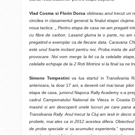
Vlad Cosma si Florin Dorca
obtineau anul trecut un rez
cincilea in clasamentul general la finalul etapei cluje
noua tactica: „
Pentru etapa de casa ne-am pregatit inte
cu fibre de carbon. Lasand gluma la o parte, nu am nic
pregatind-o exemplar ca de fiecare data. Caravana CNRD
este unul foarte incitant pentru noi. Proba mixta de a
provocare. Noi vom merge la fel ca la celelalte etape
celelalte echipaje de la 2 Roti Motrice si la final sa ne 
Simone Tempestini
va lua startul in Transilvania 
anterioara, la doar 17 ani, a devenit cel mai tanar pilo
etapa de casa, juniorul Napoca Rally Academy s-a prega
cadrul Campionatului National de Viteza in Coasta 
masinii si am descoperit unele lucruri pe care pana 
Transilvania Rally. Anul trecut la Cluj am iesit in deco
probele, mai ales ca in 2012 acestea difera. Obiectivu
de probe speciale si sa acumulez experienta
.” spunea 