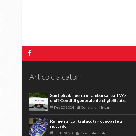
Articole aleatorii
Sunt eligibil pentru rambursarea TVA-
ului? Condiții generale de eligibilitate.
-
Feb 20 2024
Constantin Hriban
Rulmentii contrafacuti – cunoasteti
riscurile
-
Jul 10 2020
Constantin Hriban