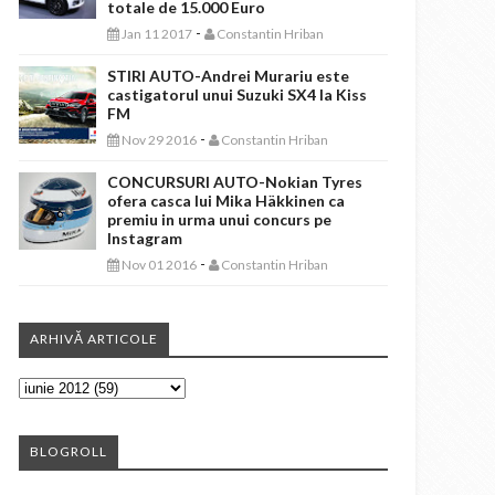
totale de 15.000 Euro
-
Jan 11 2017
Constantin Hriban
STIRI AUTO-Andrei Murariu este
castigatorul unui Suzuki SX4 la Kiss
FM
-
Nov 29 2016
Constantin Hriban
CONCURSURI AUTO-Nokian Tyres
ofera casca lui Mika Häkkinen ca
premiu in urma unui concurs pe
Instagram
-
Nov 01 2016
Constantin Hriban
ARHIVĂ ARTICOLE
BLOGROLL