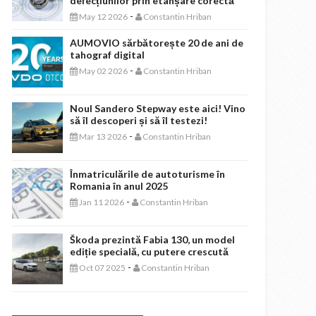
defecțiunilor prin etanșare corectă
-
May 12 2026
Constantin Hriban
AUMOVIO sărbătorește 20 de ani de
tahograf digital
-
May 02 2026
Constantin Hriban
Noul Sandero Stepway este aici! Vino
să îl descoperi și să îl testezi!
-
Mar 13 2026
Constantin Hriban
Înmatriculările de autoturisme în
Romania în anul 2025
-
Jan 11 2026
Constantin Hriban
Škoda prezintă Fabia 130, un model
ediție specială, cu putere crescută
-
Oct 07 2025
Constantin Hriban