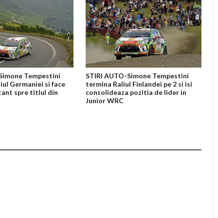
Simone Tempestini
STIRI AUTO-Simone Tempestini
liul Germaniei si face
termina Raliul Finlandei pe 2 si isi
ant spre titlul din
consolideaza pozitia de lider in
Junior WRC