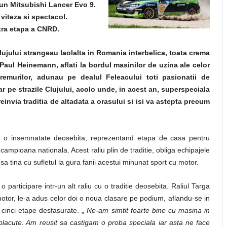
un Mitsubishi Lancer Evo 9.
viteza si spectacol.
tra etapa a CNRD.
lujului strangeau laolalta in Romania interbelica, toata crema
Paul Heinemann, aflati la bordul masinilor de uzina ale celor
remurilor, adunau pe dealul Feleacului toti pasionatii de
ar pe strazile Clujului, acolo unde, in acest an, superspeciala
reinvia traditia de altadata a orasului si isi va astepta precum
e o insemnatate deosebita, reprezentand etapa de casa pentru
 campioana nationala. Acest raliu plin de traditie, obliga echipajele
sa tina cu sufletul la gura fanii acestui minunat sport cu motor.
participare intr-un alt raliu cu o traditie deosebita. Raliul Targa
 motor, le-a adus celor doi o noua clasare pe podium, aflandu-se in
 cinci etape desfasurate. „
Ne-am simtit foarte bine cu masina in
te placute. Am reusit sa castigam o proba speciala iar asta ne face