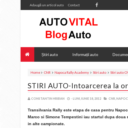
Adaugă un articol auto
Contact
Știri auto
Informații auto
Documen
Home
CNR
Napoca Rally Academy
Stiri auto
Stiri auto 
STIRI AUTO-Intoarcerea la or
CONSTANTIN HRIBAN
-
LUNI, IUNIE 18, 2012
CNR,
NAPOCA
Transilvania Rally este etapa de casa pentru Napo
Marco si Simone Tempestini iau startul dupa doua r
in alte campionate.