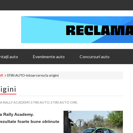
tații auto
Evenimente auto
Concursuri auto
CNR
STIRI AUTO-Intoarcerea la origini
igini
 RALLY ACADEMY,
STIRI AUTO,
STIRI AUTO CNR,
ca Rally Academy.
ezultate foarte bune obtinute