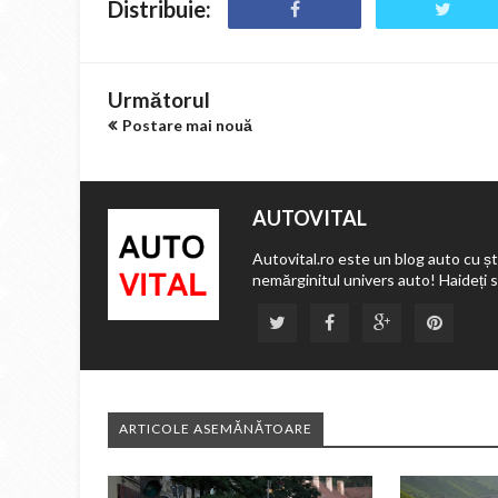
Distribuie:
Următorul
Postare mai nouă
AUTOVITAL
Autovital.ro este un blog auto cu ști
nemărginitul univers auto! Haideți 
ARTICOLE ASEMĂNĂTOARE