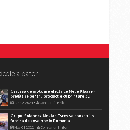
icole aleatorii
Carcasa de motoare electrice Neue Klasse –
pregătire pentru producţie cu printare 3D
-
Jun 03 2024
Constantin Hriban
Grupul finlandez Nokian Tyres va construi o
fabrica de anvelope in Romania
-
Nov 01 2022
Constantin Hriban