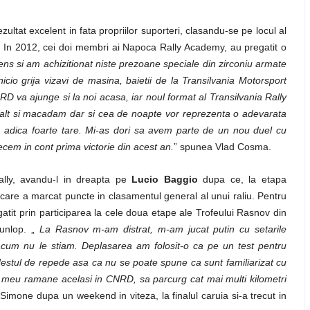
ultat excelent in fata propriilor suporteri, clasandu-se pe locul al
ne. In 2012, cei doi membri ai Napoca Rally Academy, au pregatit o
ns si am achizitionat niste prezoane speciale din zirconiu armate
io grija vizavi de masina, baietii de la Transilvania Motorsport
 va ajunge si la noi acasa, iar noul format al Transilvania Rally
sfalt si macadam dar si cea de noapte vor reprezenta o adevarata
, adica foarte tare. Mi-as dori sa avem parte de un nou duel cu
trecem in cont prima victorie din acest an.
” spunea Vlad Cosma.
Rally, avandu-l in dreapta pe
Lucio Baggio
dupa ce, la etapa
t care a marcat puncte in clasamentul general al unui raliu. Pentru
tit prin participarea la cele doua etape ale Trofeului Rasnov din
Dunlop. „
La Rasnov m-am distrat, m-am jucat putin cu setarile
acum nu le stiam. Deplasarea am folosit-o ca pe un test pentru
r destul de repede asa ca nu se poate spune ca sunt familiarizat cu
l meu ramane acelasi in CNRD, sa parcurg cat mai multi kilometri
Simone dupa un weekend in viteza, la finalul caruia si-a trecut in