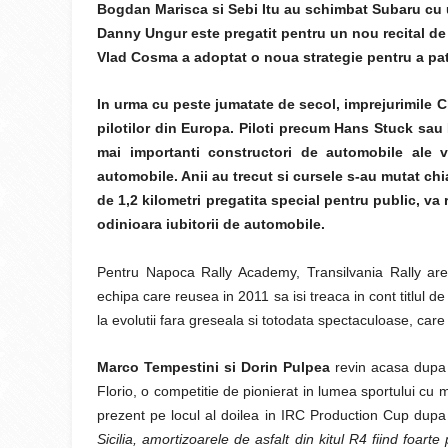
Bogdan Marisca si Sebi Itu au schimbat Subaru cu 
Danny Ungur este pregatit pentru un nou recital de 
Vlad Cosma a adoptat o noua strategie pentru a pa
In urma cu peste jumatate de secol, imprejurimile C
pilotilor din Europa. Piloti precum Hans Stuck sau 
mai importanti constructori de automobile ale v
automobile. Anii au trecut si cursele s-au mutat chi
de 1,2 kilometri pregatita special pentru public, va 
odinioara iubitorii de automobile.
Pentru Napoca Rally Academy, Transilvania Rally ar
echipa care reusea in 2011 sa isi treaca in cont titlul de
la evolutii fara greseala si totodata spectaculoase, care 
Marco Tempestini si Dorin Pulpea
revin acasa dupa o 
Florio, o competitie de pionierat in lumea sportului cu
prezent pe locul al doilea in IRC Production Cup dupa
Sicilia, amortizoarele de asfalt din kitul R4 fiind foar