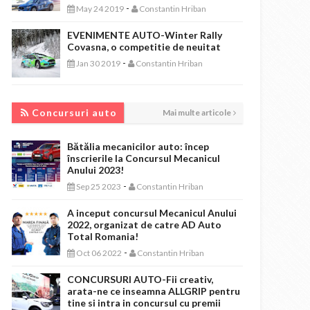
-
May 24 2019
Constantin Hriban
EVENIMENTE AUTO-Winter Rally
Covasna, o competitie de neuitat
-
Jan 30 2019
Constantin Hriban
CONCURSURI AUTO
Concursuri auto
Mai multe articole
Bătălia mecanicilor auto: încep
înscrierile la Concursul Mecanicul
Anului 2023!
-
Sep 25 2023
Constantin Hriban
A inceput concursul Mecanicul Anului
2022, organizat de catre AD Auto
Total Romania!
-
Oct 06 2022
Constantin Hriban
CONCURSURI AUTO-Fii creativ,
arata-ne ce inseamna ALLGRIP pentru
tine si intra in concursul cu premii