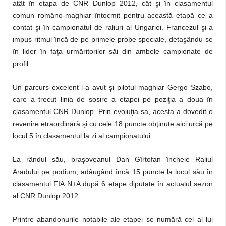
atât în etapa de CNR Dunlop 2012, cât şi în clasamentul
comun româno-maghiar întocmit pentru această etapă ce a
contat şi în campionatul de raliuri al Ungariei. Francezul şi-a
impus ritmul încă de pe primele probe speciale, detaşându-se
în lider în faţa urmăritorilor săi din ambele campionate de
profil.
Un parcurs excelent l-a avut şi pilotul maghiar Gergo Szabo,
care a trecut linia de sosire a etapei pe poziţia a doua în
clasamentul CNR Dunlop. Prin evoluţia sa, acesta a dovedit o
revenire etraordinară şi cu cele 18 puncte obţinute aici urcă pe
locul 5 în clasamentul la zi al campionatului.
La rândul său, braşoveanul Dan Gîrtofan încheie Raliul
Aradului pe podium, adâugând încă 15 puncte la locul său în
clasamentul FIA N+A după 6 etape diputate în actualul sezon
al CNR Dunlop 2012.
Printre abandonurile notabile ale etapei se numără cel al lui