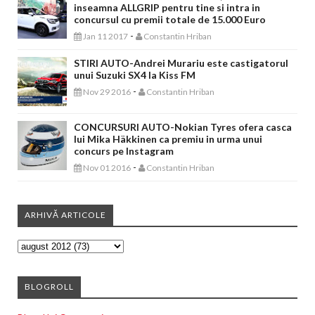
inseamna ALLGRIP pentru tine si intra in
concursul cu premii totale de 15.000 Euro
-
Jan 11 2017
Constantin Hriban
STIRI AUTO-Andrei Murariu este castigatorul
unui Suzuki SX4 la Kiss FM
-
Nov 29 2016
Constantin Hriban
CONCURSURI AUTO-Nokian Tyres ofera casca
lui Mika Häkkinen ca premiu in urma unui
concurs pe Instagram
-
Nov 01 2016
Constantin Hriban
ARHIVĂ ARTICOLE
BLOGROLL