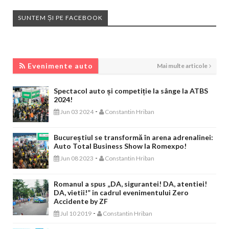
SUNTEM ȘI PE FACEBOOK
EVENIMENTE AUTO
Evenimente auto
Mai multe articole
Spectacol auto și competiție la sânge la ATBS
2024!
-
Jun 03 2024
Constantin Hriban
Bucureștiul se transformă în arena adrenalinei:
Auto Total Business Show la Romexpo!
-
Jun 08 2023
Constantin Hriban
Romanul a spus „DA, sigurantei! DA, atentiei!
DA, vietii!” in cadrul evenimentului Zero
Accidente by ZF
-
Jul 10 2019
Constantin Hriban