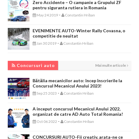
Zero Accidente – O campanie a Grupului ZF
pentru siguranta rutiera in Romania
-
May 24 2019
Constantin Hriban
EVENIMENTE AUTO-Winter Rally Covasna, o
competitie de neuitat
-
Jan 30 2019
Constantin Hriban
CONCURSURI AUTO
Concursuri auto
Mai multe articole
Bătălia mecanicilor auto: încep înscrierile la
Concursul Mecanicul Anului 2023!
-
Sep 25 2023
Constantin Hriban
A inceput concursul Mecanicul Anului 2022,
organizat de catre AD Auto Total Romania!
-
Oct 06 2022
Constantin Hriban
CONCURSURI AUTO-Fii creativ, arata-ne ce