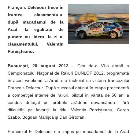
François Delecour trece în
fruntea clasamentului
după macadamul de la
Arad, la egalitate de
puncte cu liderul la zi al
clasamentului, Valentin
Porcişteanu.
Bucureşti, 20 august 2012
– Cea de-a VI-a etapă a
Campionatului Naţional de Raliuri DUNLOP 2012, programată
în acest weekend la Arad, s-a încheiat cu victoria francezului
François Delecour. După succesul obţinut în etapa precedentă
a competiţiei interne de raliuri, pilotul în vârstă de 50 ani a
condus detaşat pe probele arădene devansându-i fără
dificultăţi pe favoriţii la titlu: Valentin Porcişteanu, Gergo
Szabo, Bogdan Marişca şi Dan Gîrtofan.
Francezul F. Delecour s-a impus pe macadamul de la Arad