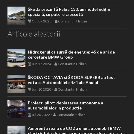
Škoda prezintă Fabia 130, un model ediție
specială, cu putere crescută
-
Oct 07 2025
Constantin Hriban
Articole aleatorii
Hidrogenul ca sursă de energie: 45 de ani de
cercetare BMW Group
-
Jun 17 2024
Constantin Hriban
ŠKODA OCTAVIA si ŠKODA SUPERB au fost
votate Automobilele 4×4 ale Anului
-
Jun 10 2020
Constantin Hriban
Proiect-pilot: deplasarea autonoma a
automobilelor in productie
-
Jul 20 2022
Constantin Hriban
Amprenta reala de CO2 a unui automobil BMW
electric fata de unul cu motor cu ardere interna