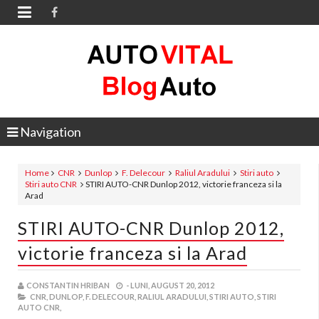

Navigation
Home
CNR
Dunlop
F. Delecour
Raliul Aradului
Stiri auto
Stiri auto CNR
STIRI AUTO-CNR Dunlop 2012, victorie franceza si la
Arad
STIRI AUTO-CNR Dunlop 2012,
victorie franceza si la Arad
CONSTANTIN HRIBAN
-
LUNI, AUGUST 20, 2012
CNR,
DUNLOP,
F. DELECOUR,
RALIUL ARADULUI,
STIRI AUTO,
STIRI
AUTO CNR,