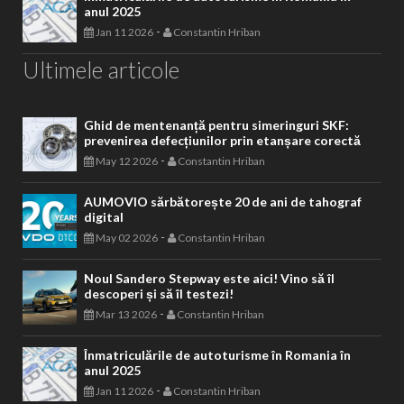
anul 2025
-
Jan 11 2026
Constantin Hriban
Ultimele articole
Ghid de mentenanță pentru simeringuri SKF:
prevenirea defecțiunilor prin etanșare corectă
-
May 12 2026
Constantin Hriban
AUMOVIO sărbătorește 20 de ani de tahograf
digital
-
May 02 2026
Constantin Hriban
Noul Sandero Stepway este aici! Vino să îl
descoperi și să îl testezi!
-
Mar 13 2026
Constantin Hriban
Înmatriculările de autoturisme în Romania în
anul 2025
-
Jan 11 2026
Constantin Hriban