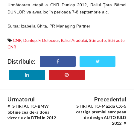
Următoarea etapă a CNR Dunlop 2012, Raliul Ţara Bârsei
DUNLOP, va avea loc în perioada 7-8 septembrie a.c.
Sursa: Izabella Ghita, PR Managing Partner
CNR
,
Dunlop
,
F. Delecour
,
Raliul Aradului
,
Stiri auto
,
Stiri auto
CNR
Distribuie:
Urmatorul
Precedentul
STIRI AUTO-BMW
STIRI AUTO-Mazda CX-5
castiga premiul european
obtine cea de-a doua
de design AUTO BILD
victorie din DTM in 2012
2012