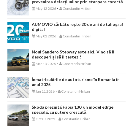
prevenirea defecțiunilor prin etanșare corectă
-
May 12 2026
Constantin Hriban
AUMOVIO sărbătorește 20 de ani de tahograf
digital
-
May 02 2026
Constantin Hriban
Noul Sandero Stepway este aici! Vino să îl
descoperi și să îl testezi!
-
Mar 13 2026
Constantin Hriban
Înmatriculările de autoturisme în Romania în
anul 2025
-
Jan 11 2026
Constantin Hriban
Škoda prezintă Fabia 130, un model ediție
specială, cu putere crescută
-
Oct 07 2025
Constantin Hriban