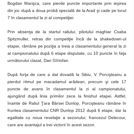
Bogdan Marişca, care pierde puncte importante prin ieşirea
din joc după a doua probă specială de la Arad şi cade pe locul
7 în clasamentul la zi al competiţiei.
Prin absenţa de la startul raliului, pilotului maghiar Csaba
Spitzmuller, retras din competiţie încă de la shakedown-ul
etapei, rămâne pe poziţia a treia a clasamentului general la zi
al campionatului după 6 etape disputate, cu 10 puncte în faţa
următorului clasat, Dan Gîrtofan.
După forţa de care a dat dovadă la Sibiu, V. Porcişteanu a
pierdut ritmul pe macadamul arădean, precum şi cele 17
puncte de avans în clasamentul la zi al campionatului,
ajungând după linia primilor zece la finishul etapei. Astfel,
înainte de Raliul Ţara Bârsei Dunlop, Porcişteanu rămâne în
fruntea clasamentului CNR Dunlop 2012 după 6 etape, dar la
egalitate cu noua revelaţie a sezonului, francezul Delecour,
care are avantajul a trei victorii în acest sezon.