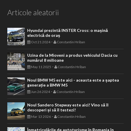
Articole aleatorii
Hyundai prezintă INSTER Cross: o mașină
electrică de oraș
-
Oct 21 2024
Constantin Hriban
Uzina de la Mioveni a produs vehiculul Dacia cu
numărul 8 milioane
-
May 11 2025
Constantin Hriban
Noul BMW M5 este aici - aceasta este a șaptea
generație a BMW M5
-
Jun 26 2024
Constantin Hriban
Noul Sandero Stepway este aici! Vino să îl
descoperi și să îl testezi!
-
Mar 13 2026
Constantin Hriban
Înmatriculările de autoturisme în Romania în