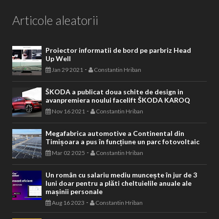
Articole aleatorii
Proiector informatii de bord pe parbriz Head
Up Well
-
Jan 29 2021
Constantin Hriban
ŠKODA a publicat doua schite de design in
avanpremiera noului facelift ŠKODA KAROQ
-
Nov 16 2021
Constantin Hriban
Megafabrica automotive a Continental din
Timișoara a pus în funcțiune un parc fotovoltaic
-
Mar 02 2025
Constantin Hriban
Un român cu salariu mediu muncește în jur de 3
luni doar pentru a plăti cheltuielile anuale ale
mașinii personale
-
Aug 16 2023
Constantin Hriban