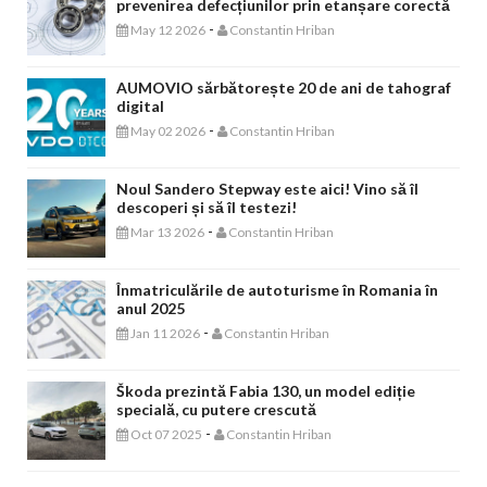
prevenirea defecțiunilor prin etanșare corectă
-
May 12 2026
Constantin Hriban
AUMOVIO sărbătorește 20 de ani de tahograf
digital
-
May 02 2026
Constantin Hriban
Noul Sandero Stepway este aici! Vino să îl
descoperi și să îl testezi!
-
Mar 13 2026
Constantin Hriban
Înmatriculările de autoturisme în Romania în
anul 2025
-
Jan 11 2026
Constantin Hriban
Škoda prezintă Fabia 130, un model ediție
specială, cu putere crescută
-
Oct 07 2025
Constantin Hriban