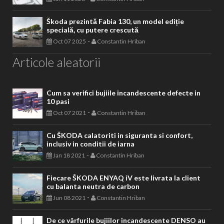
Škoda prezintă Fabia 130, un model ediție
specială, cu putere crescută
-
Oct 07 2025
Constantin Hriban
Articole aleatorii
Cum sa verifici bujiile incandescente defecte in
10 pasi
-
Oct 07 2021
Constantin Hriban
Cu ŠKODA calatoriti in siguranta si confort,
inclusiv in conditii de iarna
-
Jan 18 2021
Constantin Hriban
Fiecare ŠKODA ENYAQ iV este livrata la client
cu balanta neutra de carbon
-
Jun 08 2021
Constantin Hriban
De ce vârfurile bujiilor incandescente DENSO au