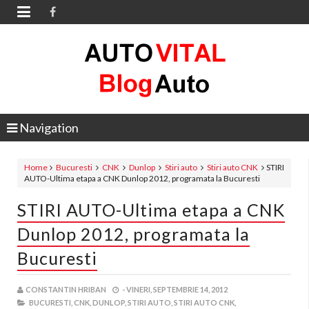

Navigation
Home
Bucuresti
CNK
Dunlop
Stiri auto
Stiri auto CNK
STIRI
AUTO-Ultima etapa a CNK Dunlop 2012, programata la Bucuresti
STIRI AUTO-Ultima etapa a CNK
Dunlop 2012, programata la
Bucuresti
CONSTANTIN HRIBAN
-
VINERI, SEPTEMBRIE 14, 2012
BUCURESTI,
CNK,
DUNLOP,
STIRI AUTO,
STIRI AUTO CNK,