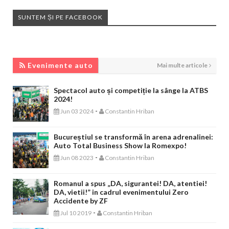
SUNTEM ȘI PE FACEBOOK
EVENIMENTE AUTO
Evenimente auto
Mai multe articole
Spectacol auto și competiție la sânge la ATBS
2024!
-
Jun 03 2024
Constantin Hriban
Bucureștiul se transformă în arena adrenalinei:
Auto Total Business Show la Romexpo!
-
Jun 08 2023
Constantin Hriban
Romanul a spus „DA, sigurantei! DA, atentiei!
DA, vietii!” in cadrul evenimentului Zero
Accidente by ZF
-
Jul 10 2019
Constantin Hriban