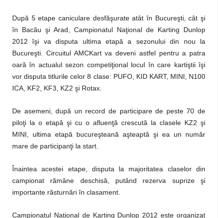
După 5 etape caniculare desfăşurate atât în Bucureşti, cât şi
în Bacău şi Arad, Campionatul Naţional de Karting Dunlop
2012 îşi va disputa ultima etapă a sezonului din nou la
Bucureşti. Circuitul AMCKart va deveni astfel pentru a patra
oară în actualul sezon competiţional locul în care kartiştii îşi
vor disputa titlurile celor 8 clase: PUFO, KID KART, MINI, N100
ICA, KF2, KF3, KZ2 şi Rotax.
De asemeni, după un record de participare de peste 70 de
piloţi la o etapă şi cu o afluenţă crescută la clasele KZ2 şi
MINI, ultima etapă bucureşteană aşteaptă şi ea un număr
mare de participanţi la start.
Înaintea acestei etape, disputa la majoritatea claselor din
campionat rămâne deschisă, putând rezerva suprize şi
importante răsturnări în clasament.
Campionatul Naţional de Karting Dunlop 2012 este organizat