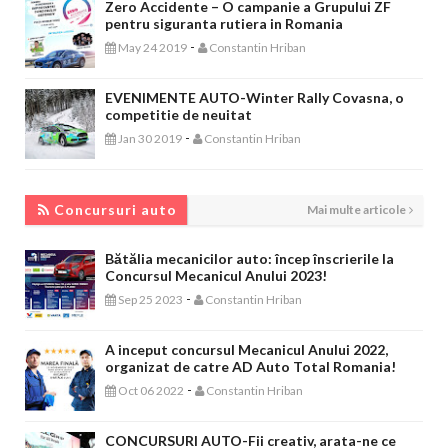
Zero Accidente – O campanie a Grupului ZF
pentru siguranta rutiera in Romania
-
May 24 2019
Constantin Hriban
EVENIMENTE AUTO-Winter Rally Covasna, o
competitie de neuitat
-
Jan 30 2019
Constantin Hriban
CONCURSURI AUTO
Concursuri auto
Mai multe articole
Bătălia mecanicilor auto: încep înscrierile la
Concursul Mecanicul Anului 2023!
-
Sep 25 2023
Constantin Hriban
A inceput concursul Mecanicul Anului 2022,
organizat de catre AD Auto Total Romania!
-
Oct 06 2022
Constantin Hriban
CONCURSURI AUTO-Fii creativ, arata-ne ce