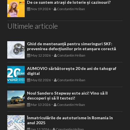
De ce suntem atrași de loterie și cazinouri?
-
Nov 19 2024
Constantin Hriban
Ultimele articole
Ghid de mentenanță pentru simeringuri SKF:
prevenirea defecțiunilor prin etanșare corectă
-
May 12 2026
Constantin Hriban
AUMOVIO sărbătorește 20 de ani de tahograf
digital
-
May 02 2026
Constantin Hriban
Noul Sandero Stepway este aici! Vino să îl
descoperi și să îl testezi!
-
Mar 13 2026
Constantin Hriban
Înmatriculările de autoturisme în Romania în
anul 2025
-
Jan 11 2026
Constantin Hriban