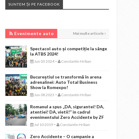
SUNTEM ȘI PE FACEBOOK
EVENIMENTE AUTO
Evenimente auto
Mai multe articole
Spectacol auto și competiție la sânge
la ATBS 2024!
-
Jun 03 2024
Constantin Hriban
Bucureștiul se transformă în arena
adrenalinei: Auto Total Business
Show la Romexpo!
-
Jun 08 2023
Constantin Hriban
Romanul a spus „DA, sigurantei! DA,
atentiei! DA, vietii!” in cadrul
evenimentului Zero Accidente by ZF
-
Jul 10 2019
Constantin Hriban
Zero Accidente – O campanie a