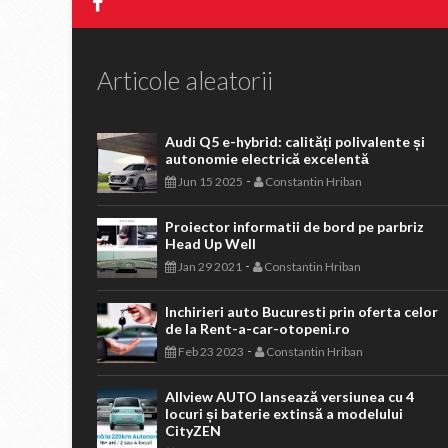
Articole aleatorii
Audi Q5 e-hybrid: calități polivalente și
autonomie electrică excelentă
-
Jun 15 2025
Constantin Hriban
Proiector informatii de bord pe parbriz
Head Up Well
-
Jan 29 2021
Constantin Hriban
Inchirieri auto Bucuresti prin oferta celor
de la Rent-a-car-otopeni.ro
-
Feb 23 2023
Constantin Hriban
Allview AUTO lansează versiunea cu 4
locuri și baterie extinsă a modelului
CityZEN