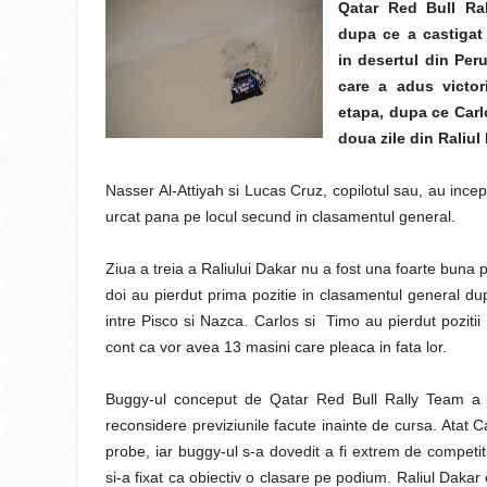
Qatar Red Bull Ra
dupa ce a castigat 
in desertul din Peru
care a adus victor
etapa, dupa ce Carl
doua zile din Raliul
Nasser Al-Attiyah si Lucas Cruz, copilotul sau, au incep
urcat pana pe locul secund in clasamentul general.
Ziua a treia a Raliului Dakar nu a fost una foarte buna 
doi au pierdut prima pozitie in clasamentul general du
intre Pisco si Nazca. Carlos si Timo au pierdut pozitii
cont ca vor avea 13 masini care pleaca in fata lor.
Buggy-ul conceput de Qatar Red Bull Rally Team a c
reconsidere previziunile facute inainte de cursa. Atat 
probe, iar buggy-ul s-a dovedit a fi extrem de competiti
si-a fixat ca obiectiv o clasare pe podium. Raliul Dakar