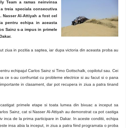
lly Team a ramas neinvinsa
a treia speciala consecutiva
. Nasser Al-Attiyah a fost cel
ia pentru echipa in aceasta
os Sainz s-a impus in primele
 Dakar.
ut ziua in pozitia a saptea, iar dupa victoria din aceasta proba au
pentru echipajul Carlos Sainz si Timo Gottschalk, copilotul sau. Cei
pa ce s-au confruntat cu probleme electrice si au facut si o pana
 importante in clasament, dar pot recupera in ziua a patra tinand
astigat primele etape si toata lumea din bivuac a inceput sa
Carlos Sainz, cat si Nasser Al-Attiyah au demonstrat ca pot castiga
v inca de la prima participare in Dakar. In aceste conditii, echipa
 este insa abia la inceput, in ziua a patra fiind programata o proba