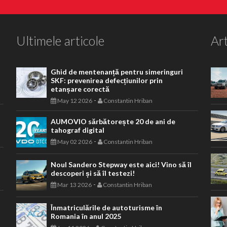
Ultimele articole
Art
Ghid de mentenanță pentru simeringuri
SKF: prevenirea defecțiunilor prin
etanșare corectă
-
May 12 2026
Constantin Hriban
AUMOVIO sărbătorește 20 de ani de
tahograf digital
-
May 02 2026
Constantin Hriban
Noul Sandero Stepway este aici! Vino să îl
descoperi și să îl testezi!
-
Mar 13 2026
Constantin Hriban
Înmatriculările de autoturisme în
Romania în anul 2025