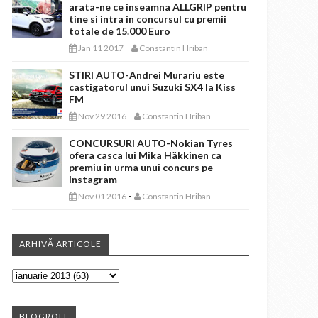
arata-ne ce inseamna ALLGRIP pentru
tine si intra in concursul cu premii
totale de 15.000 Euro
-
Jan 11 2017
Constantin Hriban
STIRI AUTO-Andrei Murariu este
castigatorul unui Suzuki SX4 la Kiss
FM
-
Nov 29 2016
Constantin Hriban
CONCURSURI AUTO-Nokian Tyres
ofera casca lui Mika Häkkinen ca
premiu in urma unui concurs pe
Instagram
-
Nov 01 2016
Constantin Hriban
ARHIVĂ ARTICOLE
BLOGROLL