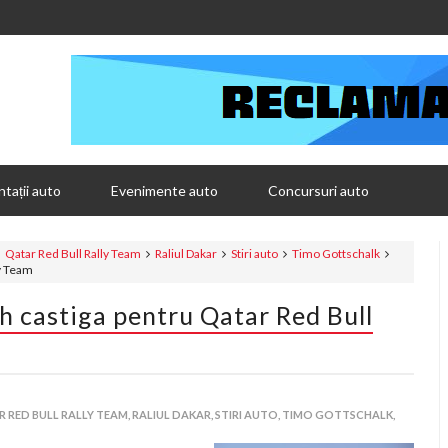
tații auto
Evenimente auto
Concursuri auto
Qatar Red Bull Rally Team
Raliul Dakar
Stiri auto
Timo Gottschalk
ly Team
 castiga pentru Qatar Red Bull
 RED BULL RALLY TEAM,
RALIUL DAKAR,
STIRI AUTO,
TIMO GOTTSCHALK,