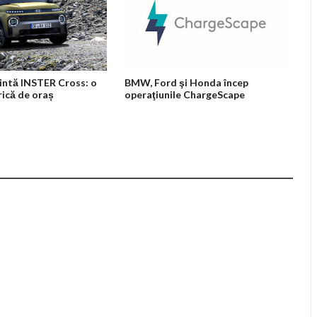
intă INSTER Cross: o
BMW, Ford şi Honda încep
rică de oraș
operaţiunile ChargeScape