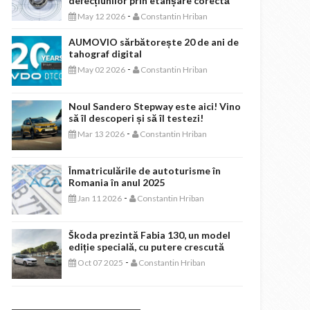
defecțiunilor prin etanșare corectă
-
May 12 2026
Constantin Hriban
AUMOVIO sărbătorește 20 de ani de
tahograf digital
-
May 02 2026
Constantin Hriban
Noul Sandero Stepway este aici! Vino
să îl descoperi și să îl testezi!
-
Mar 13 2026
Constantin Hriban
Înmatriculările de autoturisme în
Romania în anul 2025
-
Jan 11 2026
Constantin Hriban
Škoda prezintă Fabia 130, un model
ediție specială, cu putere crescută
-
Oct 07 2025
Constantin Hriban