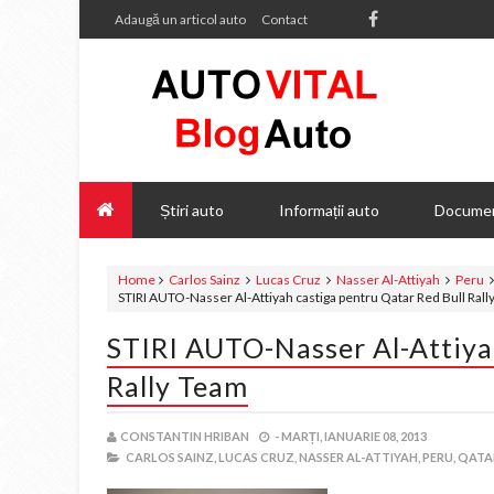
Adaugă un articol auto
Contact
Știri auto
Informații auto
Documen
Home
Carlos Sainz
Lucas Cruz
Nasser Al-Attiyah
Peru
STIRI AUTO-Nasser Al-Attiyah castiga pentru Qatar Red Bull Ral
STIRI AUTO-Nasser Al-Attiyah
Rally Team
CONSTANTIN HRIBAN
-
MARȚI, IANUARIE 08, 2013
CARLOS SAINZ,
LUCAS CRUZ,
NASSER AL-ATTIYAH,
PERU,
QATAR