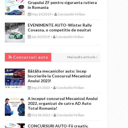
Grupului ZF pentru siguranta rutiera
in Romania
-
May 24 2019
Constantin Hriban
EVENIMENTE AUTO-Winter Rally
Covasna, o competitie de neuitat
-
Jan 30 2019
Constantin Hriban
CONCURSURI AUTO
Concursuri auto
Mai multe articole
Bătălia mecanicilor auto: încep
înscrierile la Concursul Mecanicul
Anului 2023!
-
Sep 25 2023
Constantin Hriban
A inceput concursul Mecanicul Anului
2022, organizat de catre AD Auto
Total Romania!
-
Oct 06 2022
Constantin Hriban
CONCURSURI AUTO-Fii creativ,