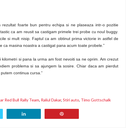
 rezultat foarte bun pentru echipa si ne plaseaza intr-o pozitie
antastic ca am reusit sa castigam primele trei probe cu noul buggy.
icile si mult nisip. Faptul ca am obtinut prima victorie in astfel de
este ca masina noastra a castigat pana acum toate probele.”
 kilometri si pana la urma am fost nevoiti sa ne oprim. Am crezut
mediem problema si sa ajungem la sosire. Chiar daca am pierdut
ca putem continua cursa.”
ar Red Bull Rally Team
,
Raliul Dakar
,
Stiri auto
,
Timo Gottschalk