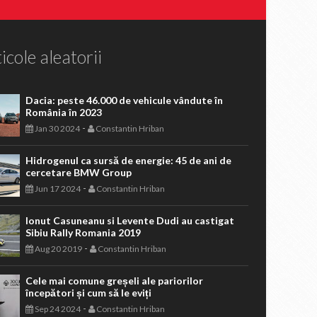
icole aleatorii
Dacia: peste 46.000 de vehicule vândute în
România în 2023
-
Jan 30 2024
Constantin Hriban
Hidrogenul ca sursă de energie: 45 de ani de
cercetare BMW Group
-
Jun 17 2024
Constantin Hriban
Ionut Casuneanu si Levente Dudi au castigat
Sibiu Rally Romania 2019
-
Aug 20 2019
Constantin Hriban
Cele mai comune greșeli ale pariorilor
începători și cum să le eviți
-
Sep 24 2024
Constantin Hriban