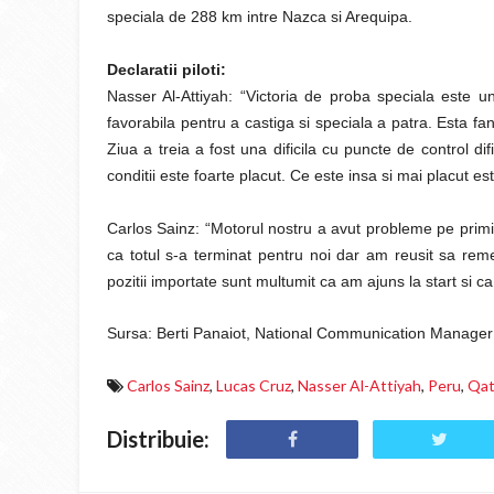
speciala de 288 km intre Nazca si Arequipa.
Declaratii piloti:
Nasser Al-Attiyah: “Victoria de proba speciala este un
favorabila pentru a castiga si speciala a patra. Esta f
Ziua a treia a fost una dificila cu puncte de control dif
conditii este foarte placut. Ce este insa si mai placut 
Carlos Sainz: “Motorul nostru a avut probleme pe primii
ca totul s-a terminat pentru noi dar am reusit sa re
pozitii importate sunt multumit ca am ajuns la start si 
Sursa: Berti Panaiot, National Communication Manager
Carlos Sainz
,
Lucas Cruz
,
Nasser Al-Attiyah
,
Peru
,
Qat
Distribuie: