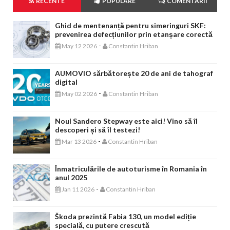
RECENTE
POPULARE
COMENTARII
Ghid de mentenanță pentru simeringuri SKF:
prevenirea defecțiunilor prin etanșare corectă
-
May 12 2026
Constantin Hriban
AUMOVIO sărbătorește 20 de ani de tahograf
digital
-
May 02 2026
Constantin Hriban
Noul Sandero Stepway este aici! Vino să îl
descoperi și să îl testezi!
-
Mar 13 2026
Constantin Hriban
Înmatriculările de autoturisme în Romania în
anul 2025
-
Jan 11 2026
Constantin Hriban
Škoda prezintă Fabia 130, un model ediție
specială, cu putere crescută