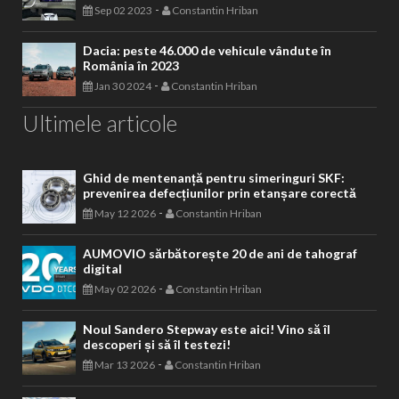
-
Sep 02 2023
Constantin Hriban
Dacia: peste 46.000 de vehicule vândute în
România în 2023
-
Jan 30 2024
Constantin Hriban
Ultimele articole
Ghid de mentenanță pentru simeringuri SKF:
prevenirea defecțiunilor prin etanșare corectă
-
May 12 2026
Constantin Hriban
AUMOVIO sărbătorește 20 de ani de tahograf
digital
-
May 02 2026
Constantin Hriban
Noul Sandero Stepway este aici! Vino să îl
descoperi și să îl testezi!
-
Mar 13 2026
Constantin Hriban