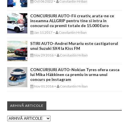
-
Oct 06 2022
Constantin Hriban
CONCURSURI AUTO-Fii creativ, arata-ne ce
inseamna ALLGRIP pentru tine si intra in
concursul cu premii totale de 15.000 Euro
-
Jan 11 2017
Constantin Hriban
STIRI AUTO-Andrei Murariu este castigatorul
unui Suzuki SX4 la Kiss FM
-
Nov 29 2016
Constantin Hriban
CONCURSURI AUTO-Nokian Tyres ofera casca
lui Mika Häkkinen ca premiu in urma unui
concurs pe Instagram
-
Nov 01 2016
Constantin Hriban
ARHIVĂ ARTICOLE