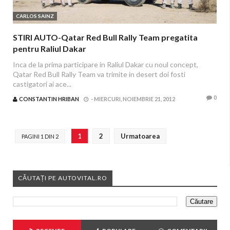
CARLOS SAINZ
STIRI AUTO-Qatar Red Bull Rally Team pregatita
pentru Raliul Dakar
Inca de la prima participare in Raliul Dakar cu noul concept,
Qatar Red Bull Rally Team va trimite in desert doi fosti
castigatori ai ace...
0
CONSTANTIN HRIBAN
-
MIERCURI, NOIEMBRIE 21, 2012
1
2
Urmatoarea
PAGINI 1 DIN 2
CĂUTAȚI PE AUTOVITAL.RO