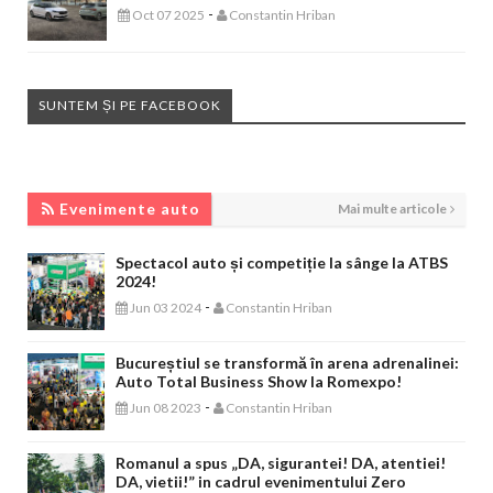
-
Oct 07 2025
Constantin Hriban
SUNTEM ȘI PE FACEBOOK
EVENIMENTE AUTO
Evenimente auto
Mai multe articole
Spectacol auto și competiție la sânge la ATBS
2024!
-
Jun 03 2024
Constantin Hriban
Bucureștiul se transformă în arena adrenalinei:
Auto Total Business Show la Romexpo!
-
Jun 08 2023
Constantin Hriban
Romanul a spus „DA, sigurantei! DA, atentiei!
DA, vietii!” in cadrul evenimentului Zero