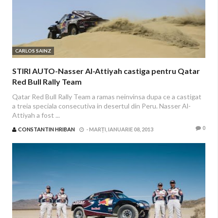
CARLOS SAINZ
STIRI AUTO-Nasser Al-Attiyah castiga pentru Qatar
Red Bull Rally Team
Qatar Red Bull Rally Team a ramas neinvinsa dupa ce a castigat
a treia speciala consecutiva in desertul din Peru. Nasser Al-
Attiyah a fost ...
0
CONSTANTIN HRIBAN
-
MARȚI, IANUARIE 08, 2013