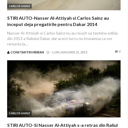
CARLOS SAINZ
STIRI AUTO-Nasser Al-Attiyah si Carlos Sainz au
inceput deja pregatirile pentru Dakar 2014
Nasser Al-Attiyah si Carlos Sainz nu au reusit sa termine editia
din 2013 a Raliului Dakar, dar acest lucru nu inseamna ca vor
renunta la...
0
CONSTANTIN HRIBAN
-
LUNI, IANUARIE 21, 2013
CARLOS SAINZ
STIRI AUTO-Si Nasser Al-Attiyah s-a retras din Raliul