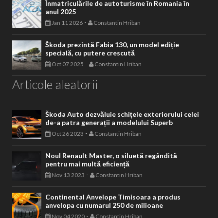
Înmatriculările de autoturisme în Romania în
anul 2025
-
Jan 11 2026
Constantin Hriban
Škoda prezintă Fabia 130, un model ediție
specială, cu putere crescută
-
Oct 07 2025
Constantin Hriban
Articole aleatorii
Škoda Auto dezvăluie schițele exteriorului celei
de-a patra generații a modelului Superb
-
Oct 26 2023
Constantin Hriban
Noul Renault Master, o siluetă regândită
pentru mai multă eficiență
-
Nov 13 2023
Constantin Hriban
Continental Anvelope Timisoara a produs
anvelopa cu numarul 250 de milioane
-
Nov 04 2020
Constantin Hriban