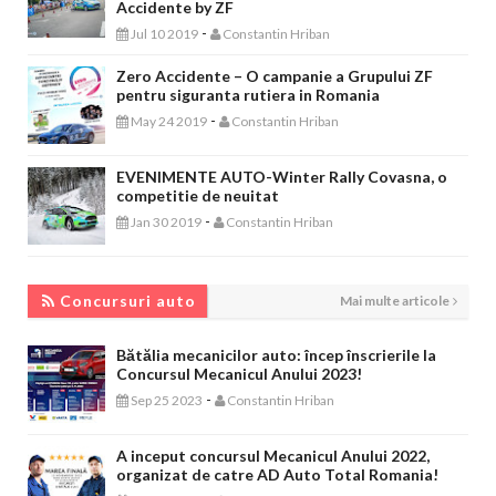
Accidente by ZF
-
Jul 10 2019
Constantin Hriban
Zero Accidente – O campanie a Grupului ZF
pentru siguranta rutiera in Romania
-
May 24 2019
Constantin Hriban
EVENIMENTE AUTO-Winter Rally Covasna, o
competitie de neuitat
-
Jan 30 2019
Constantin Hriban
CONCURSURI AUTO
Concursuri auto
Mai multe articole
Bătălia mecanicilor auto: încep înscrierile la
Concursul Mecanicul Anului 2023!
-
Sep 25 2023
Constantin Hriban
A inceput concursul Mecanicul Anului 2022,
organizat de catre AD Auto Total Romania!