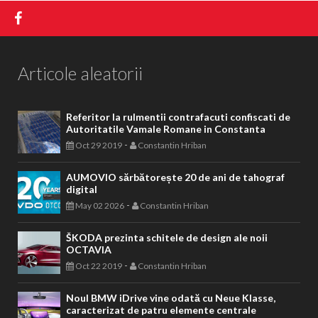
Articole aleatorii
Referitor la rulmentii contrafacuti confiscati de
Autoritatile Vamale Romane in Constanta
-
Oct 29 2019
Constantin Hriban
AUMOVIO sărbătorește 20 de ani de tahograf
digital
-
May 02 2026
Constantin Hriban
ŠKODA prezinta schitele de design ale noii
OCTAVIA
-
Oct 22 2019
Constantin Hriban
Noul BMW iDrive vine odată cu Neue Klasse,
caracterizat de patru elemente centrale