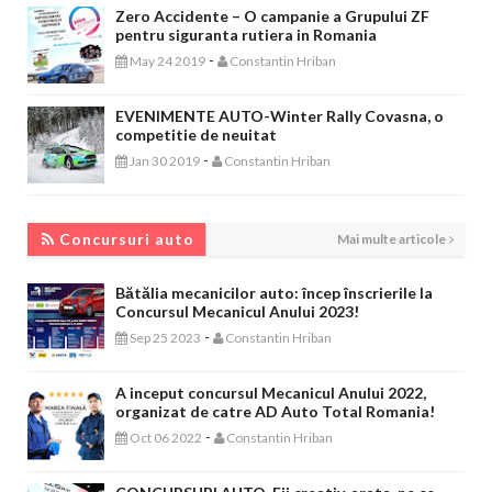
Zero Accidente – O campanie a Grupului ZF
pentru siguranta rutiera in Romania
-
May 24 2019
Constantin Hriban
EVENIMENTE AUTO-Winter Rally Covasna, o
competitie de neuitat
-
Jan 30 2019
Constantin Hriban
CONCURSURI AUTO
Concursuri auto
Mai multe articole
Bătălia mecanicilor auto: încep înscrierile la
Concursul Mecanicul Anului 2023!
-
Sep 25 2023
Constantin Hriban
A inceput concursul Mecanicul Anului 2022,
organizat de catre AD Auto Total Romania!
-
Oct 06 2022
Constantin Hriban