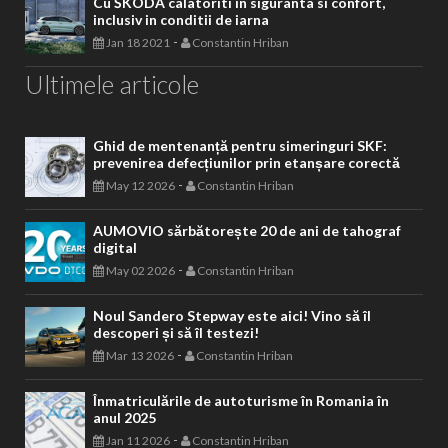
Cu ŠKODA calatoriti in siguranta si confort,
inclusiv in conditii de iarna
-
Jan 18 2021
Constantin Hriban
Ultimele articole
Ghid de mentenanță pentru simeringuri SKF:
prevenirea defecțiunilor prin etanșare corectă
-
May 12 2026
Constantin Hriban
AUMOVIO sărbătorește 20 de ani de tahograf
digital
-
May 02 2026
Constantin Hriban
Noul Sandero Stepway este aici! Vino să îl
descoperi și să îl testezi!
-
Mar 13 2026
Constantin Hriban
Înmatriculările de autoturisme în Romania în
anul 2025
-
Jan 11 2026
Constantin Hriban