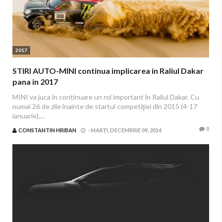
2017
STIRI AUTO-MINI continua implicarea in Raliul Dakar
pana in 2017
MINI va juca în continuare un rol important în Raliul Dakar. Cu
numai 26 de zile înainte de startul competiţiei din 2015 (4-17
ianuarie),...
0
CONSTANTIN HRIBAN
-
MARȚI, DECEMBRIE 09, 2014