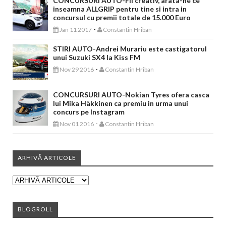
CONCURSURI AUTO-Fii creativ, arata-ne ce
inseamna ALLGRIP pentru tine si intra in
concursul cu premii totale de 15.000 Euro
-
Jan 11 2017
Constantin Hriban
STIRI AUTO-Andrei Murariu este castigatorul
unui Suzuki SX4 la Kiss FM
-
Nov 29 2016
Constantin Hriban
CONCURSURI AUTO-Nokian Tyres ofera casca
lui Mika Häkkinen ca premiu in urma unui
concurs pe Instagram
-
Nov 01 2016
Constantin Hriban
ARHIVĂ ARTICOLE
BLOGROLL