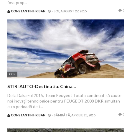
fost prop...
0
CONSTANTIN HRIBAN
-
JOI, AUGUST 27, 2015
CGR
STIRI AUTO-Destinatia: China…
De la Dakar-ul 2015, Team Peugeot Total a continuat să caute
noi inovaţii tehnologice pentru PEUGEOT 2008 DKR simultan
cu o perioadă de t...
0
CONSTANTIN HRIBAN
-
SÂMBĂTĂ, APRILIE 25, 2015