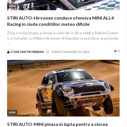
2016
STIRI AUTO-Hirvonen conduce ofensiva MINI ALL4
Racing in ciuda conditiilor meteo dificile
Ziua a treia (etapa a doua) a celei de-a 38-a ediţii a Raliului Dakar
s-a încheiat cu Mikko Hirvonen (Finlanda) ca purtător al poreclei
...
0
CONSTANTIN HRIBAN
-
MARȚI, IANUARIE 05, 2016
MINI
STIRI AUTO-MINI pleaca in lupta pentru a cincea