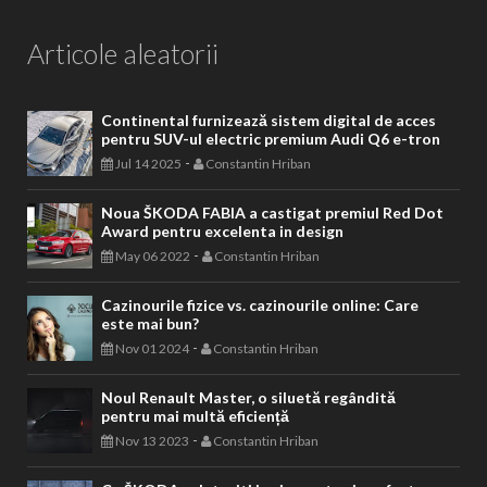
Articole aleatorii
Continental furnizează sistem digital de acces
pentru SUV-ul electric premium Audi Q6 e-tron
-
Jul 14 2025
Constantin Hriban
Noua ŠKODA FABIA a castigat premiul Red Dot
Award pentru excelenta in design
-
May 06 2022
Constantin Hriban
Cazinourile fizice vs. cazinourile online: Care
este mai bun?
-
Nov 01 2024
Constantin Hriban
Noul Renault Master, o siluetă regândită
pentru mai multă eficiență
-
Nov 13 2023
Constantin Hriban