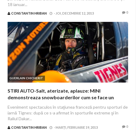
18 ianuar...
0
CONSTANTIN HRIBAN
-
JOI, DECEMBRIE 12, 2013
GUERLAIN CHICHERIT
STIRI AUTO-Salt, aterizate, aplauze: MINI
demonstreaza snowboarderilor cum se face un
backflip perfect
Eveniment spectaculos în staţiunea franceză pentru sporturi de
iarnă Tignes: după ce s-a afirmat în sporturile extreme şi în
Raliul Dakar...
0
CONSTANTIN HRIBAN
-
MARȚI, FEBRUARIE 19, 2013