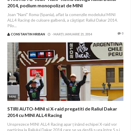
2014, podium monopolizat de MINI
Joan "Nani" Roma (Spania), aflat la comenzile modelului MINI
ALL4 Racing de culoare galbenă, a câştigat Raliul Dakar 2014.
Pilo...
0
CONSTANTIN HRIBAN
-
MARȚI, IANUARIE 21, 2014
MINI
STIRI AUTO-MINI si X-raid pregatiti de Raliul Dakar
2014 cu MINI ALL4 Racing
Unsprezece MINI ALL4 Racing apar ț inând echipei X-raid vor
participa la Raliului Dakar 2014 care se va desfă ș ura între 5 ș i