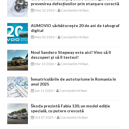
prevenirea defecțiunilor prin etanșare corectă
-
May 12 2026
Constantin Hriban
AUMOVIO sărbătorește 20 de ani de tahograf
digital
-
May 02 2026
Constantin Hriban
Noul Sandero Stepway este aici! Vino să îl
descoperi și să îl testezi!
-
Mar 13 2026
Constantin Hriban
Înmatriculările de autoturisme în Romania în
anul 2025
-
Jan 11 2026
Constantin Hriban
Škoda prezintă Fabia 130, un model ediție
specială, cu putere crescută
-
Oct 07 2025
Constantin Hriban