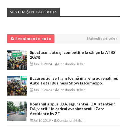
SUNTEM ȘI PE FACEBOOK
EVENIMENTE AUTO
Evenimente auto
Mai multe articole
Spectacol auto și competiție la sânge la ATBS
2024!
-
Jun 03 2024
Constantin Hriban
Bucureștiul se transformă în arena adrenalinei:
Auto Total Business Show la Romexpo!
-
Jun 08 2023
Constantin Hriban
Romanul a spus „DA, sigurantei! DA, atentiei!
DA, vietii!” in cadrul evenimentului Zero
Accidente by ZF
-
Jul 10 2019
Constantin Hriban