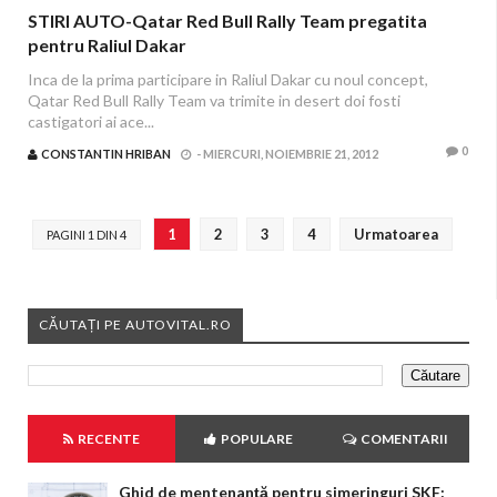
STIRI AUTO-Qatar Red Bull Rally Team pregatita
pentru Raliul Dakar
Inca de la prima participare in Raliul Dakar cu noul concept,
Qatar Red Bull Rally Team va trimite in desert doi fosti
castigatori ai ace...
0
CONSTANTIN HRIBAN
-
MIERCURI, NOIEMBRIE 21, 2012
1
2
3
4
Urmatoarea
PAGINI 1 DIN 4
CĂUTAȚI PE AUTOVITAL.RO
RECENTE
POPULARE
COMENTARII
Ghid de mentenanță pentru simeringuri SKF: