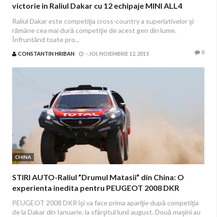
victorie in Raliul Dakar cu 12 echipaje MINI ALL4
Racing
Raliul Dakar este competiţia cross-country a superlativelor şi
rămâne cea mai dură competiţie de acest gen din lume.
Înfruntând toate pro...
0
CONSTANTIN HRIBAN
-
JOI, NOIEMBRIE 12, 2015
CHINA
STIRI AUTO-Raliul ”Drumul Matasii” din China: O
experienta inedita pentru PEUGEOT 2008 DKR
PEUGEOT 2008 DKR îşi va face prima apariţie după competiţia
de la Dakar din Ianuarie, la sfârşitul lunii august. Două maşini au