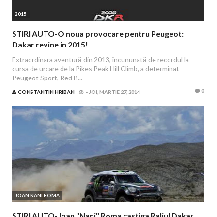
2015
STIRI AUTO-O noua provocare pentru Peugeot:
Dakar revine in 2015!
Extraordinara aventură din 2013, încununată de recordul la
cursa de urcare de la Pikes Peak Hill Climb, a determinat
Peugeot Sport, Red B...
0
CONSTANTIN HRIBAN
-
JOI, MARTIE 27, 2014
JOAN NANI ROMA
STIRI AUTO-Joan "Nani" Roma castiga Raliul Dakar