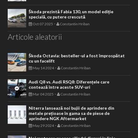
Škoda prezintă Fabia 130, un model ediție
specială, cu putere crescută
-
Oct 07 2025
Constantin Hriban
Articole aleatorii
Škoda Octavia: besteller-ul a fost împrospătat
cu un facelift
-
May 14 2024
Constantin Hriban
Audi Q8 vs. Audi RSQ8: Diferențele care
contează între aceste SUV-uri
-
Mar 04 2025
Constantin Hriban
Niterra lansează noi bujii de aprindere din
metale prețioase în gama sa de piese de
aprindere NGK Aftermarket
-
May 29 2024
Constantin Hriban