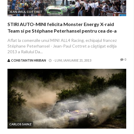
JEAN-PAUL COTTRET
STIRI AUTO-MINI felicita Monster Energy X-raid
Team si pe Stéphane Peterhansel pentru cea de-a
doua victorie consecutiva
Aflat la comenzile unui MINI ALL4 Racing, echipajul francez
Stéphane Peterhansel - Jean-Paul Cottret a câştigat ediţia
2013 a Raliului Da...
0
CONSTANTIN HRIBAN
-
LUNI, IANUARIE 21, 2013
CARLOS SAINZ