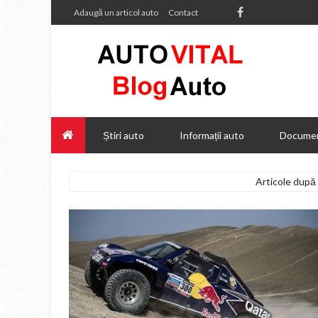
Adaugă un articol auto
Contact
Știri auto
Informații auto
Documen
Articole după