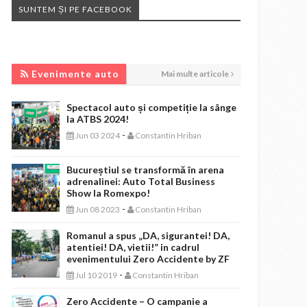
SUNTEM ȘI PE FACEBOOK
EVENIMENTE AUTO
Evenimente auto
Mai multe articole
Spectacol auto și competiție la sânge
la ATBS 2024!
-
Jun 03 2024
Constantin Hriban
Bucureștiul se transformă în arena
adrenalinei: Auto Total Business
Show la Romexpo!
-
Jun 08 2023
Constantin Hriban
Romanul a spus „DA, sigurantei! DA,
atentiei! DA, vietii!” in cadrul
evenimentului Zero Accidente by ZF
-
Jul 10 2019
Constantin Hriban
Zero Accidente – O campanie a