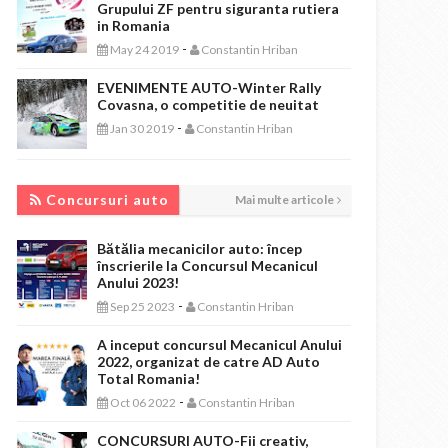
Grupului ZF pentru siguranta rutiera
in Romania
-
May 24 2019
Constantin Hriban
EVENIMENTE AUTO-Winter Rally
Covasna, o competitie de neuitat
-
Jan 30 2019
Constantin Hriban
CONCURSURI AUTO
Concursuri auto
Mai multe articole
Bătălia mecanicilor auto: încep
înscrierile la Concursul Mecanicul
Anului 2023!
-
Sep 25 2023
Constantin Hriban
A inceput concursul Mecanicul Anului
2022, organizat de catre AD Auto
Total Romania!
-
Oct 06 2022
Constantin Hriban
CONCURSURI AUTO-Fii creativ,