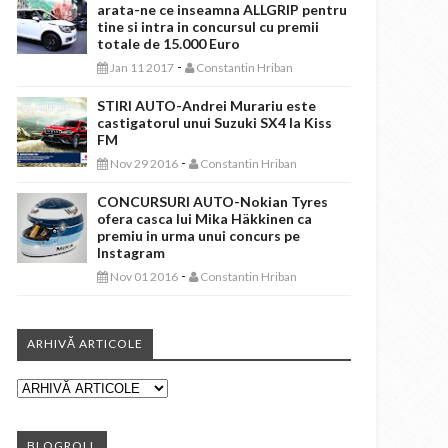
arata-ne ce inseamna ALLGRIP pentru
tine si intra in concursul cu premii
totale de 15.000 Euro
-
Jan 11 2017
Constantin Hriban
STIRI AUTO-Andrei Murariu este
castigatorul unui Suzuki SX4 la Kiss
FM
-
Nov 29 2016
Constantin Hriban
CONCURSURI AUTO-Nokian Tyres
ofera casca lui Mika Häkkinen ca
premiu in urma unui concurs pe
Instagram
-
Nov 01 2016
Constantin Hriban
ARHIVĂ ARTICOLE
BLOGROLL