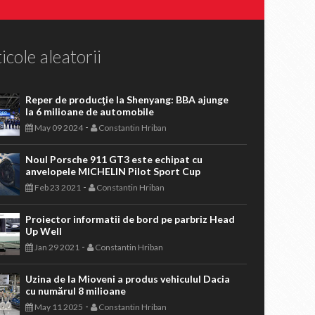
icole aleatorii
Reper de producţie la Shenyang: BBA ajunge
la 6 milioane de automobile
-
May 09 2024
Constantin Hriban
Noul Porsche 911 GT3 este echipat cu
anvelopele MICHELIN Pilot Sport Cup
-
Feb 23 2021
Constantin Hriban
Proiector informatii de bord pe parbriz Head
Up Well
-
Jan 29 2021
Constantin Hriban
Uzina de la Mioveni a produs vehiculul Dacia
cu numărul 8 milioane
-
May 11 2025
Constantin Hriban