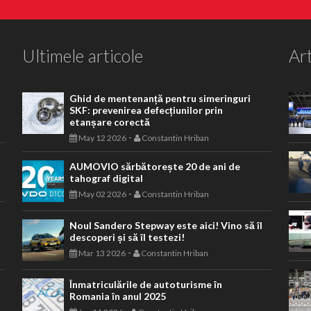
Ultimele articole
Art
Ghid de mentenanță pentru simeringuri
SKF: prevenirea defecțiunilor prin
etanșare corectă
-
May 12 2026
Constantin Hriban
AUMOVIO sărbătorește 20 de ani de
tahograf digital
-
May 02 2026
Constantin Hriban
Noul Sandero Stepway este aici! Vino să îl
descoperi și să îl testezi!
-
Mar 13 2026
Constantin Hriban
Înmatriculările de autoturisme în
Romania în anul 2025