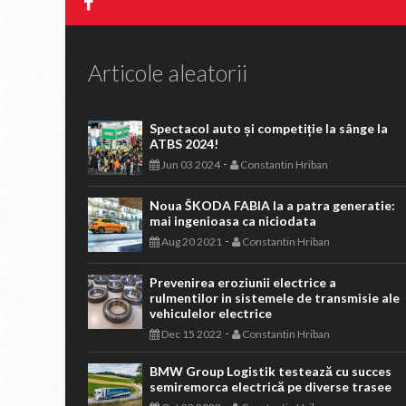
Articole aleatorii
Spectacol auto și competiție la sânge la
ATBS 2024!
-
Jun 03 2024
Constantin Hriban
Noua ŠKODA FABIA la a patra generatie:
mai ingenioasa ca niciodata
-
Aug 20 2021
Constantin Hriban
Prevenirea eroziunii electrice a
rulmentilor in sistemele de transmisie ale
vehiculelor electrice
-
Dec 15 2022
Constantin Hriban
BMW Group Logistik testează cu succes
semiremorca electrică pe diverse trasee