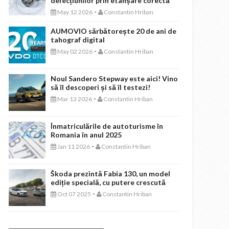
defecțiunilor prin etanșare corectă
-
May 12 2026
Constantin Hriban
AUMOVIO sărbătorește 20 de ani de
tahograf digital
-
May 02 2026
Constantin Hriban
Noul Sandero Stepway este aici! Vino
să îl descoperi și să îl testezi!
-
Mar 13 2026
Constantin Hriban
Înmatriculările de autoturisme în
Romania în anul 2025
-
Jan 11 2026
Constantin Hriban
Škoda prezintă Fabia 130, un model
ediție specială, cu putere crescută
-
Oct 07 2025
Constantin Hriban