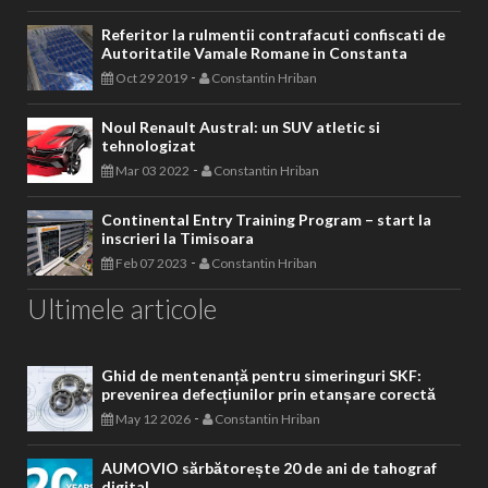
Referitor la rulmentii contrafacuti confiscati de
Autoritatile Vamale Romane in Constanta
-
Oct 29 2019
Constantin Hriban
Noul Renault Austral: un SUV atletic si
tehnologizat
-
Mar 03 2022
Constantin Hriban
Continental Entry Training Program – start la
inscrieri la Timisoara
-
Feb 07 2023
Constantin Hriban
Ultimele articole
Ghid de mentenanță pentru simeringuri SKF:
prevenirea defecțiunilor prin etanșare corectă
-
May 12 2026
Constantin Hriban
AUMOVIO sărbătorește 20 de ani de tahograf
digital