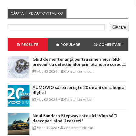
CĂUTAȚI PE AUTOVITAL.RO
RECENTE
POPULARE
COMENTARII
Ghid de mentenanță pentru simeringuri SKF:
prevenirea defecțiunilor prin etanșare corectă
-
May 12 2026
Constantin Hriban
AUMOVIO sărbătorește 20 de ani de tahograf
digital
-
May 02 2026
Constantin Hriban
Noul Sandero Stepway este aici! Vino să îl
descoperi și să îl testezi!
-
Mar 13 2026
Constantin Hriban