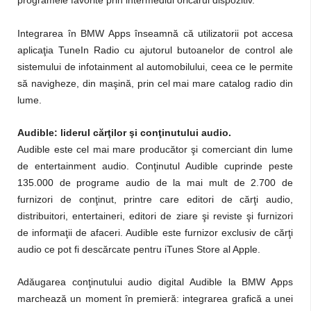
programele favorite prin intermediul oricărui dispozitiv.
Integrarea în BMW Apps înseamnă că utilizatorii pot accesa
aplicaţia TuneIn Radio cu ajutorul butoanelor de control ale
sistemului de infotainment al automobilului, ceea ce le permite
să navigheze, din maşină, prin cel mai mare catalog radio din
lume.
Audible: liderul cărţilor şi conţinutului audio.
Audible este cel mai mare producător şi comerciant din lume
de entertainment audio. Conţinutul Audible cuprinde peste
135.000 de programe audio de la mai mult de 2.700 de
furnizori de conţinut, printre care editori de cărţi audio,
distribuitori, entertaineri, editori de ziare şi reviste şi furnizori
de informaţii de afaceri. Audible este furnizor exclusiv de cărţi
audio ce pot fi descărcate pentru iTunes Store al Apple.
Adăugarea conţinutului audio digital Audible la BMW Apps
marchează un moment în premieră: integrarea grafică a unei