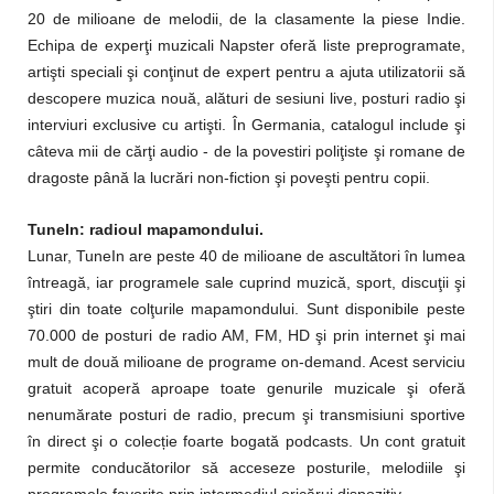
20 de milioane de melodii, de la clasamente la piese Indie.
Echipa de experţi muzicali Napster oferă liste preprogramate,
artişti speciali şi conţinut de expert pentru a ajuta utilizatorii să
descopere muzica nouă, alături de sesiuni live, posturi radio şi
interviuri exclusive cu artişti. În Germania, catalogul include şi
câteva mii de cărţi audio - de la povestiri poliţiste şi romane de
dragoste până la lucrări non-fiction şi poveşti pentru copii.
TuneIn: radioul mapamondului.
Lunar, TuneIn are peste 40 de milioane de ascultători în lumea
întreagă, iar programele sale cuprind muzică, sport, discuţii şi
ştiri din toate colţurile mapamondului. Sunt disponibile peste
70.000 de posturi de radio AM, FM, HD şi prin internet şi mai
mult de două milioane de programe on-demand. Acest serviciu
gratuit acoperă aproape toate genurile muzicale şi oferă
nenumărate posturi de radio, precum şi transmisiuni sportive
în direct şi o colecție foarte bogată podcasts. Un cont gratuit
permite conducătorilor să acceseze posturile, melodiile şi