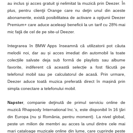
au inclus şi acces gratuit şi nelimitat la muzică prin Deezer. În
plus, pentru clienţii Orange care nu deţin unul din aceste
abonamente, există posibilitatea de activare a opţiunii Deezer
Premium+ care aduce aceleaşi beneficii la un tarif cu 28% mai
mic faţă de cel de pe site-ul Deezer.
Integrarea în BMW Apps înseamnă că utilizatorii pot căuta
melodii noi, dar au și acces imediat din automobil la toate
colecțiile salvate deja sub formă de playlists sau albume
favorite, indiferent că această selecție a fost făcută pe
telefonul mobil sau pe calculatorul de acasă. Prin urmare,
Deezer aduce toată muzica preferată direct în mașină prin
simpla conectare a telefonului mobil.
Napster
, companie deţinută de primul serviciu online de
muzică Rhapsody International Inc.’s, este disponibil în 16 ţări
din Europa (nu și România, pentru moment). La nivel global,
peste un milion de membri au acces la unul dintre cele mai
mari cataloage muzicale online din lume, care cuprinde peste