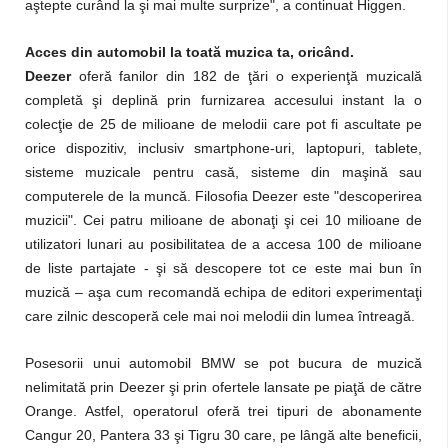
aştepte curând la şi mai multe surprize", a continuat Higgen.
Acces din automobil la toată muzica ta, oricând.
Deezer
oferă fanilor din 182 de ţări o experienţă muzicală
completă şi deplină prin furnizarea accesului instant la o
colecţie de 25 de milioane de melodii care pot fi ascultate pe
orice dispozitiv, inclusiv smartphone-uri, laptopuri, tablete,
sisteme muzicale pentru casă, sisteme din maşină sau
computerele de la muncă. Filosofia Deezer este "descoperirea
muzicii". Cei patru milioane de abonaţi şi cei 10 milioane de
utilizatori lunari au posibilitatea de a accesa 100 de milioane
de liste partajate - şi să descopere tot ce este mai bun în
muzică – aşa cum recomandă echipa de editori experimentaţi
care zilnic descoperă cele mai noi melodii din lumea întreagă.
Posesorii unui automobil BMW se pot bucura de muzică
nelimitată prin Deezer şi prin ofertele lansate pe piaţă de către
Orange. Astfel, operatorul oferă trei tipuri de abonamente
Cangur 20, Pantera 33 şi Tigru 30 care, pe lângă alte beneficii,