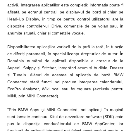
activă. Integrarea aplicațiilor este completă: informația poate fi
afișată pe ecranul central, pe display-ul de bord și chiar pe
Head-Up Display, în timp ce pentru control utilizatorul are la
dispoziție controller-ul iDrive, comenzile de pe volan sau, în
anumite situații, chiar și comenzile vocale.
Disponibilitatea aplicațiilor variază de la țară la țară, în funcție
de diferiți parametrii, în special licența drepturilor de autor. În
România numărul de aplicații disponibile a crescut de la
Aupeo!, Snippy și Stitcher, integrând acum și Audible, Deezer
și TuneIn. Alături de acestea și aplicația de bază BMW
Connected oferă funcții noi precum integrarea calendarului,
EcoPro Analyzer, WikiLocal sau foursquare (exclusiv pentru
MINI, prin MINI Connected).
"Prin BMW Apps şi MINI Connected, noi aplicaţii în maşină
sunt lansate continuu. Kitul de dezvoltare software (SDK) este
pus la dispoziţia conducătorului de BMW AppCenter, iar
furnizorii de aplicaţii interesaţi pot folosi acest pachet pentru a