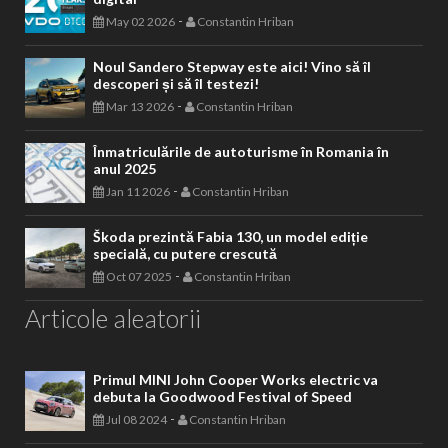
-
May 02 2026
Constantin Hriban
Noul Sandero Stepway este aici! Vino să îl
descoperi și să îl testezi!
-
Mar 13 2026
Constantin Hriban
Înmatriculările de autoturisme în Romania în
anul 2025
-
Jan 11 2026
Constantin Hriban
Škoda prezintă Fabia 130, un model ediție
specială, cu putere crescută
-
Oct 07 2025
Constantin Hriban
Articole aleatorii
Primul MINI John Cooper Works electric va
debuta la Goodwood Festival of Speed
-
Jul 08 2024
Constantin Hriban