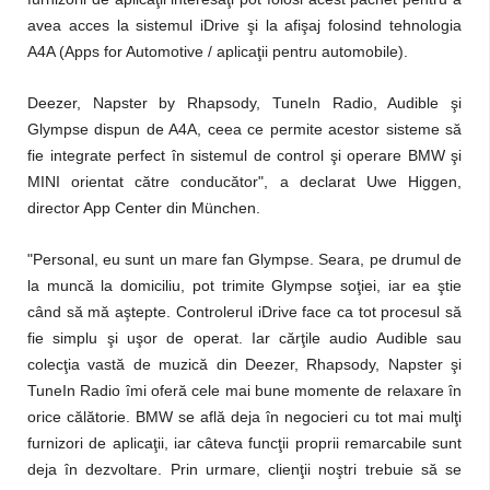
avea acces la sistemul iDrive şi la afişaj folosind tehnologia
A4A (Apps for Automotive / aplicaţii pentru automobile).
Deezer, Napster by Rhapsody, TuneIn Radio, Audible şi
Glympse dispun de A4A, ceea ce permite acestor sisteme să
fie integrate perfect în sistemul de control şi operare BMW şi
MINI orientat către conducător", a declarat Uwe Higgen,
director App Center din München.
"Personal, eu sunt un mare fan Glympse. Seara, pe drumul de
la muncă la domiciliu, pot trimite Glympse soţiei, iar ea ştie
când să mă aştepte. Controlerul iDrive face ca tot procesul să
fie simplu şi uşor de operat. Iar cărţile audio Audible sau
colecţia vastă de muzică din Deezer, Rhapsody, Napster şi
TuneIn Radio îmi oferă cele mai bune momente de relaxare în
orice călătorie. BMW se află deja în negocieri cu tot mai mulţi
furnizori de aplicaţii, iar câteva funcţii proprii remarcabile sunt
deja în dezvoltare. Prin urmare, clienţii noştri trebuie să se