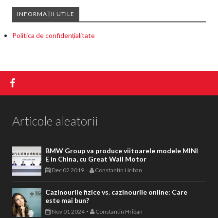
INFORMAȚII UTILE
Politica de confidențialitate
Articole aleatorii
BMW Group va produce viitoarele modele MINI
E in China, cu Great Wall Motor
-
Dec 02 2019
Constantin Hriban
Cazinourile fizice vs. cazinourile online: Care
este mai bun?
-
Nov 01 2024
Constantin Hriban