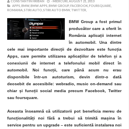
CONSTANTIN HRIBAN
-
MIERCURI, AUGUST 21, 2013
APPS,
BMW,
BMW APPS,
BMW GROUP,
FACEBOOK,
FOURSQUARE,
ROMANIA,
STIRI AUTO,
STIRI AUTO BMW,
TWITTER,
BMW Group a fost primul
producător care a oferit în
România aplica
ț
ii internet
în automobil. Una dintre
cele mai importante direc
ț
ii de dezvoltare este func
ț
ia
Apps, care permite utilizarea aplica
ț
iilor de telefon
ș
i a
conexiunii de internet a telefonului mobil direct în
automobil. Noi func
ț
ii, care până acum nu erau
disponibile într-un autoturism, devin dintr-o dată
deosebit de accesibile: webradio, music on-demand sau
chiar
ș
i func
ț
ii social media precum Facebook, Twitter
sau foursquare.
Aceasta înseamnă că utilizatorii pot beneficia mereu de
func
ț
ionalită
ț
i noi fără a trebui să trimită ma
ș
ina în
service pentru un upgrade – este suficientă instalarea noi