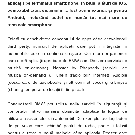
aplica
ț
ii pe terminalul smartphone. În plus, alături de iOS,
compatibilitatea sistemului a fost acum extinsă
ș
i pentru
Android, incluzând astfel un număr tot mai mare de
terminale smartphone.
Odată cu deschiderea conceptului de Apps către dezvoltatorii
third party, numărul de aplicații care pot fi integrate în
automobile este în continuă creștere. Cei mai noi parteneri
care oferă aplicaţii aprobate de BMW sunt Deezer (serviciu de
muzică on-demand), Napster by Rhapsody (serviciu de
muzică on-demand ), TuneIn (radio prin internet), Audible
(descărcare de audiobooks şi alt conţinut voce) şi Glympse
(sharing temporar de locaţii în timp real).
Conducătorii BMW pot utiliza noile servicii în siguranţă şi
confortabil într-o manieră obişnuită adaptată la logica de
utilizare a sistemelor din automobil. De exemplu, același buton
de pe volan care schimbă postul de radio, poate fi folosit
pentru a trece o nouă melodie când aplicația Deezer este