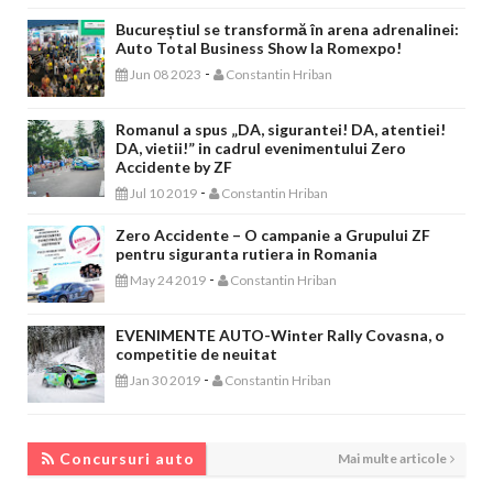
Bucureștiul se transformă în arena adrenalinei:
Auto Total Business Show la Romexpo!
-
Jun 08 2023
Constantin Hriban
Romanul a spus „DA, sigurantei! DA, atentiei!
DA, vietii!” in cadrul evenimentului Zero
Accidente by ZF
-
Jul 10 2019
Constantin Hriban
Zero Accidente – O campanie a Grupului ZF
pentru siguranta rutiera in Romania
-
May 24 2019
Constantin Hriban
EVENIMENTE AUTO-Winter Rally Covasna, o
competitie de neuitat
-
Jan 30 2019
Constantin Hriban
CONCURSURI AUTO
Concursuri auto
Mai multe articole