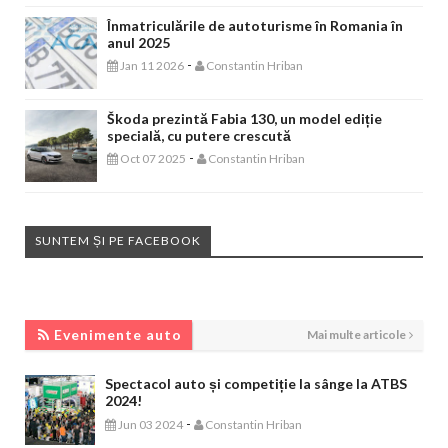
Înmatriculările de autoturisme în Romania în
anul 2025
-
Jan 11 2026
Constantin Hriban
Škoda prezintă Fabia 130, un model ediție
specială, cu putere crescută
-
Oct 07 2025
Constantin Hriban
SUNTEM ȘI PE FACEBOOK
EVENIMENTE AUTO
Evenimente auto
Mai multe articole
Spectacol auto și competiție la sânge la ATBS
2024!
-
Jun 03 2024
Constantin Hriban