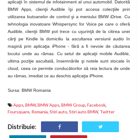
aplicaţii în sistemul de infotainment al unui automobil. Datorită
BMW Apps, clienţii Audible îşi pot accesa colecţiile prin
utilizarea butoanelor de control şi a meniului BMW iDrive. Cu
tehnologia inovatoare Whispersync for Voice pe care o oferă
Audible, clienţii BMW pot trece cu uşurinţă de la citirea unei
cărţi pe Kindle la domiciliu la ascultarea versiunii audio în
maşină prin aplicaţia iPhone - fără a fi nevoie de căutarea
locului unde au rămas. Cu setul de aplicaţii mobile Audible,
ultima poziţie ascultată, însemnările şi notele sunt stocate în
cloud, ceea ce permite conducătorilor să reia lectura de unde
au rămas, imediat ce au deschis aplicaţia iPhone.
Sursa: BMW Romania
Apps
,
BMW
,
BMW Apps
,
BMW Group
,
Facebook
,
Foursquare
,
Romania
,
Stiri auto
,
Stiri auto BMW
,
Twitter
Distribuie: