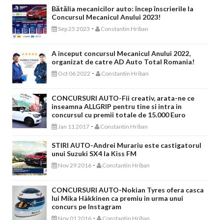
Bătălia mecanicilor auto: încep înscrierile la
Concursul Mecanicul Anului 2023!
-
Sep 25 2023
Constantin Hriban
A inceput concursul Mecanicul Anului 2022,
organizat de catre AD Auto Total Romania!
-
Oct 06 2022
Constantin Hriban
CONCURSURI AUTO-Fii creativ, arata-ne ce
inseamna ALLGRIP pentru tine si intra in
concursul cu premii totale de 15.000 Euro
-
Jan 11 2017
Constantin Hriban
STIRI AUTO-Andrei Murariu este castigatorul
unui Suzuki SX4 la Kiss FM
-
Nov 29 2016
Constantin Hriban
CONCURSURI AUTO-Nokian Tyres ofera casca
lui Mika Häkkinen ca premiu in urma unui
concurs pe Instagram
-
Nov 01 2016
Constantin Hriban