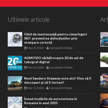
Ultimele articole
Art
Ghid de mentenanță pentru simeringuri
SKF: prevenirea defecțiunilor prin
etanșare corectă
-
May 12 2026
Constantin Hriban
AUMOVIO sărbătorește 20 de ani de
tahograf digital
-
May 02 2026
Constantin Hriban
Noul Sandero Stepway este aici! Vino să îl
descoperi și să îl testezi!
-
Mar 13 2026
Constantin Hriban
Înmatriculările de autoturisme în
Romania în anul 2025