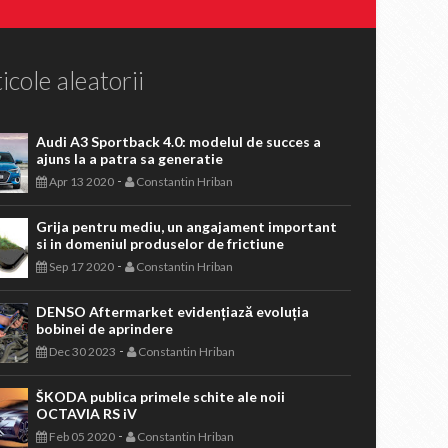
icole aleatorii
Audi A3 Sportback 4.0: modelul de succes a
ajuns la a patra sa generatie
-
Apr 13 2020
Constantin Hriban
Grija pentru mediu, un angajament important
si in domeniul produselor de frictiune
-
Sep 17 2020
Constantin Hriban
DENSO Aftermarket evidențiază evoluția
bobinei de aprindere
-
Dec 30 2023
Constantin Hriban
ŠKODA publica primele schite ale noii
OCTAVIA RS iV
-
Feb 05 2020
Constantin Hriban