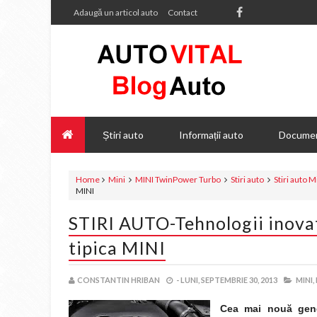
Adaugă un articol auto
Contact
Știri auto
Informații auto
Documen
Home
Mini
MINI TwinPower Turbo
Stiri auto
Stiri auto M
MINI
STIRI AUTO-Tehnologii inova
tipica MINI
CONSTANTIN HRIBAN
-
LUNI, SEPTEMBRIE 30, 2013
MINI,
Cea mai nouă gen