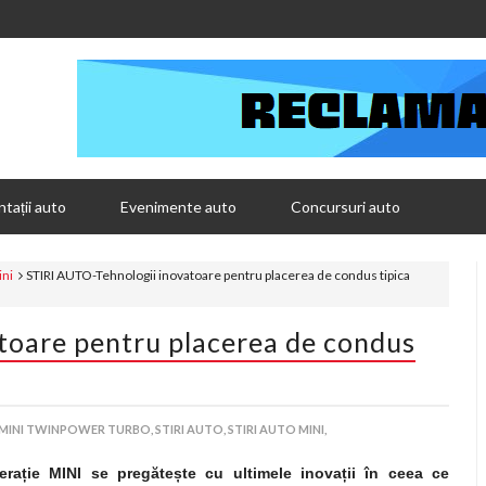
tații auto
Evenimente auto
Concursuri auto
ini
STIRI AUTO-Tehnologii inovatoare pentru placerea de condus tipica
toare pentru placerea de condus
MINI TWINPOWER TURBO,
STIRI AUTO,
STIRI AUTO MINI,
era
ț
ie MINI se pregăte
ș
te cu ultimele inova
ț
ii în ceea ce