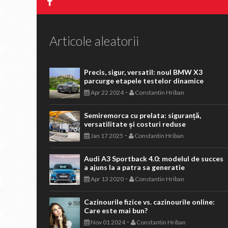
Articole aleatorii
Precis, sigur, versatil: noul BMW X3
parcurge etapele testelor dinamice
-
Apr 22 2024
Constantin Hriban
Semiremorca cu prelata: siguranță,
versatilitate și costuri reduse
-
Jan 17 2025
Constantin Hriban
Audi A3 Sportback 4.0: modelul de succes
a ajuns la a patra sa generatie
-
Apr 13 2020
Constantin Hriban
Cazinourile fizice vs. cazinourile online:
Care este mai bun?
-
Nov 01 2024
Constantin Hriban