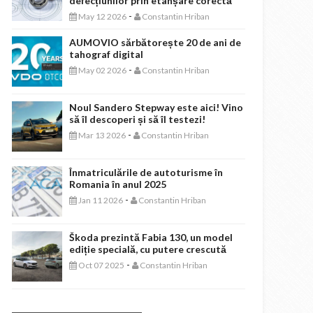
defecțiunilor prin etanșare corectă
-
May 12 2026
Constantin Hriban
AUMOVIO sărbătorește 20 de ani de
tahograf digital
-
May 02 2026
Constantin Hriban
Noul Sandero Stepway este aici! Vino
să îl descoperi și să îl testezi!
-
Mar 13 2026
Constantin Hriban
Înmatriculările de autoturisme în
Romania în anul 2025
-
Jan 11 2026
Constantin Hriban
Škoda prezintă Fabia 130, un model
ediție specială, cu putere crescută
-
Oct 07 2025
Constantin Hriban