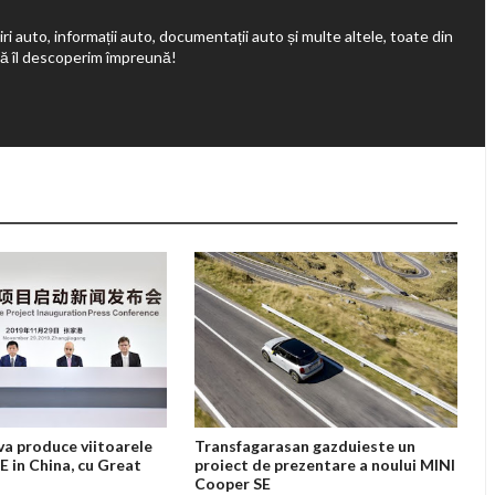
ri auto, informații auto, documentații auto și multe altele, toate din
să îl descoperim împreună!
 produce viitoarele
Transfagarasan gazduieste un
E in China, cu Great
proiect de prezentare a noului MINI
Cooper SE