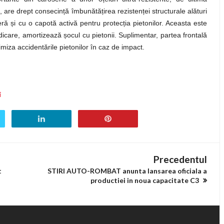
 are drept consecință îmbunătățirea rezistenței structurale alături
ă și cu o capotă activă pentru protecția pietonilor. Aceasta este
idicare, amortizează șocul cu pietonii. Suplimentar, partea frontală
miza accidentările pietonilor în caz de impact.
i
Precedentul
t
STIRI AUTO-ROMBAT anunta lansarea oficiala a
productiei in noua capacitate C3