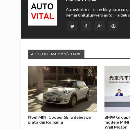
Autovital.ro este un blog auto cu ști
nemărginitul univers auto! Haideți 
ARTICOLE ASEMĂNĂTOARE
Noul MINI Cooper SE la debut pe
BMW Group va
piata din Romania
modele MINI 
Wall Motor