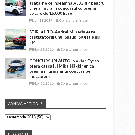
arata-ne ce inseamna ALLGRIP pentru
tine si intra in concursul cu premii
totale de 15.000 Euro
-
Jan 11 2017
Constantin Hriban
STIRI AUTO-Andrei Murariu este
castigatorul unui Suzuki SX4 la Kiss
FM
-
Nov 29 2016
Constantin Hriban
CONCURSURI AUTO-Nokian Tyres
ofera casca lui Mika Häkkinen ca
premiu in urma unui concurs pe
Instagram
-
Nov 01 2016
Constantin Hriban
ARHIVĂ ARTICOLE
BLOGROLL