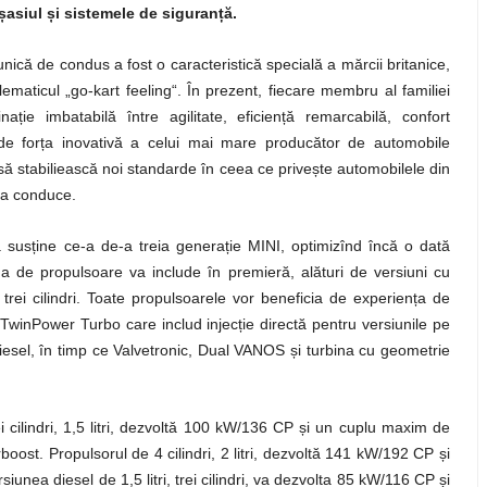
ș
asiul
ș
i sistemele de siguran
ț
ă.
nică de condus a fost o caracteristică specială a mărcii britanice,
maticul „go-kart feeling“. În prezent, fiecare membru al familiei
ție imbatabilă între agilitate, eficiență remarcabilă, confort
 de forța inovativă a celui mai mare producător de automobile
 stabiliească noi standarde în ceea ce privește automobilele din
 a conduce.
susține ce-a de-a treia generație MINI, optimizînd încă o dată
a de propulsoare va include în premieră, alături de versiuni cu
 trei cilindri. Toate propulsoarele vor beneficia de experiența de
TwinPower Turbo care includ injecție directă pentru versiunile pe
esel, în timp ce Valvetronic, Dual VANOS și turbina cu geometrie
 cilindri, 1,5 litri, dezvoltă 100 kW/136 CP și un cuplu maxim de
st. Propulsorul de 4 cilindri, 2 litri, dezvoltă 141 kW/192 CP și
ea diesel de 1,5 litri, trei cilindri, va dezvolta 85 kW/116 CP și