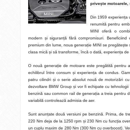
prive
ș
te motoarele,
Din 1959 experiența u
renumită pentru emble
MINI oferă o combina
modern și siguranță fără compromisuri. Beneficiind
premium din lume, noua generație MINI se pregătește să
clasa mică și să transforme, încă o dată, experiența de
O nouă generație de motoare este pregătită pentru a 
echilibrul între consum și experiența de condus. Gam
patru cilindri și o serie absolut nouă de motorizări cu
dezvoltare BMW Group și vor fi echipate cu tehnologii 
benzină sau common rail de generația a treia pentru di
variabilă controlează admisia de aer.
Sunt anunțate două versiuni pe benzină. Prima, de trei
220 Nm deja de la 1250 rpm și 230 Nm cu funcția overboo
un cuplu maxim de 280 Nm (300 Nm cu overboost). Versiun