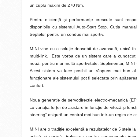
un cuplu maxim de 270 Nm.
Pentru eficiență și performanțe crescute sunt respo
disponibile cu sistemul Auto-Start Stop. Cutia manua
treptelor pentru un condus mai sportiv.
MINI vine cu o soluție deosebit de avansată, unică în
multi-link. Este vorba de un sistem care a cunoscut t
nouă, pentru mai multă sportivitate. Suplimentar, MINI 
Acest sistem va face posibil un răspuns mai bun al 
funcționare ale sistemului pot fi selectate prin apăsar
confort.
Noua generație de servodirecție electro-mecanică (EPS
cu variația forței de asistare în funcție de viteză și 
steering” asigură un control mai bun într-un regim de 
MINI are o tradiție excelentă a rezultatelor de 5 stele 
activă și pasivă. Folosirea pentru componente impor