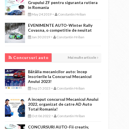
Grupului ZF pentru siguranta rutiera
in Romania
-
May 24 2019
Constantin Hriban
EVENIMENTE AUTO-Winter Rally
Covasna, o competitie de neuitat
-
Jan 30 2019
Constantin Hriban
CONCURSURI AUTO
Concursuri auto
Mai multe articole
Bătălia mecanicilor auto: încep
înscrierile la Concursul Mecanicul
Anului 2023!
-
Sep 25 2023
Constantin Hriban
A inceput concursul Mecanicul Anului
2022, organizat de catre AD Auto
Total Romania!
-
Oct 06 2022
Constantin Hriban
CONCURSURI AUTO-Fii creativ,