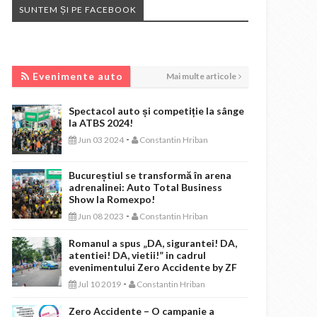
SUNTEM ȘI PE FACEBOOK
EVENIMENTE AUTO
Evenimente auto
Mai multe articole
Spectacol auto și competiție la sânge
la ATBS 2024!
-
Jun 03 2024
Constantin Hriban
Bucureștiul se transformă în arena
adrenalinei: Auto Total Business
Show la Romexpo!
-
Jun 08 2023
Constantin Hriban
Romanul a spus „DA, sigurantei! DA,
atentiei! DA, vietii!” in cadrul
evenimentului Zero Accidente by ZF
-
Jul 10 2019
Constantin Hriban
Zero Accidente – O campanie a