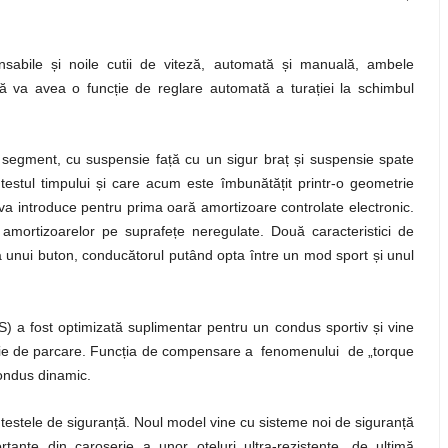
nsabile și noile cutii de viteză, automată și manuală, ambele
lă va avea o funcție de reglare automată a turației la schimbul
 segment, cu suspensie față cu un sigur braț și suspensie spate
estul timpului și care acum este îmbunătățit printr-o geometrie
va introduce pentru prima oară amortizoare controlate electronic.
amortizoarelor pe suprafețe neregulate. Două caracteristici de
ea unui buton, conducătorul putând opta între un mod sport și unul
) a fost optimizată suplimentar pentru un condus sportiv și vine
funcție de parcare. Funcția de compensare a fenomenului de „torque
condus dinamic.
la testele de siguranță. Noul model vine cu sisteme noi de siguranță
tante din caroserie a unor oțeluri ultra-rezistente, de ultimă