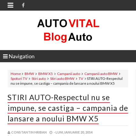

Navigation
Home
BMW
BMW X5
Campanii auto
Campanii auto BMW
Spoturi TV
Stiri auto
Stiri auto BMW
TV
STIRI AUTO-Respectul
nu se impune, se castiga – campania de lansare a noului BMW X5
STIRI AUTO-Respectul nu se
impune, se castiga – campania de
lansare a noului BMW X5
CONSTANTIN HRIBAN
-
LUNI, IANUARIE 20, 2014