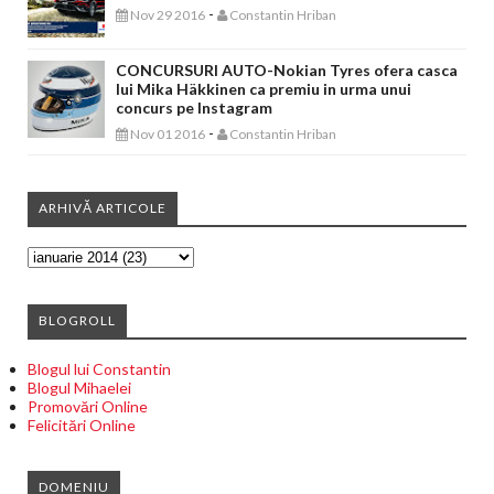
-
Nov 29 2016
Constantin Hriban
CONCURSURI AUTO-Nokian Tyres ofera casca
lui Mika Häkkinen ca premiu in urma unui
concurs pe Instagram
-
Nov 01 2016
Constantin Hriban
ARHIVĂ ARTICOLE
BLOGROLL
Blogul lui Constantin
Blogul Mihaelei
Promovări Online
Felicitări Online
DOMENIU