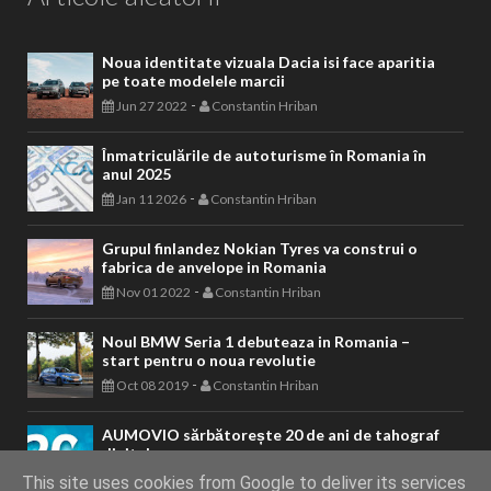
Noua identitate vizuala Dacia isi face aparitia
pe toate modelele marcii
-
Jun 27 2022
Constantin Hriban
Înmatriculările de autoturisme în Romania în
anul 2025
-
Jan 11 2026
Constantin Hriban
Grupul finlandez Nokian Tyres va construi o
fabrica de anvelope in Romania
-
Nov 01 2022
Constantin Hriban
Noul BMW Seria 1 debuteaza in Romania –
start pentru o noua revolutie
-
Oct 08 2019
Constantin Hriban
AUMOVIO sărbătorește 20 de ani de tahograf
digital
-
May 02 2026
Constantin Hriban
This site uses cookies from Google to deliver its services