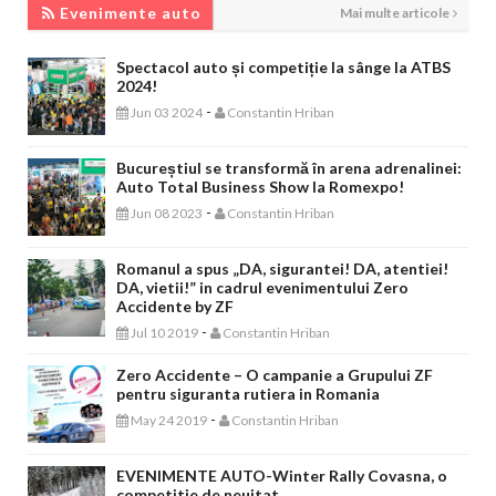
Evenimente auto
Mai multe articole
Spectacol auto și competiție la sânge la ATBS
2024!
-
Jun 03 2024
Constantin Hriban
Bucureștiul se transformă în arena adrenalinei:
Auto Total Business Show la Romexpo!
-
Jun 08 2023
Constantin Hriban
Romanul a spus „DA, sigurantei! DA, atentiei!
DA, vietii!” in cadrul evenimentului Zero
Accidente by ZF
-
Jul 10 2019
Constantin Hriban
Zero Accidente – O campanie a Grupului ZF
pentru siguranta rutiera in Romania
-
May 24 2019
Constantin Hriban
EVENIMENTE AUTO-Winter Rally Covasna, o
competitie de neuitat