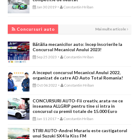
-
Jan 30 2019
Constantin Hriban
CONCURSURI AUTO
Concursuri auto
Mai multe articole
Bătălia mecanicilor auto: încep înscrierile la
Concursul Mecanicul Anului 2023!
-
Sep 25 2023
Constantin Hriban
A inceput concursul Mecanicul Anului 2022,
organizat de catre AD Auto Total Romania!
-
Oct 06 2022
Constantin Hriban
CONCURSURI AUTO-Fii creativ, arata-ne ce
inseamna ALLGRIP pentru tine si intra in
concursul cu premii totale de 15.000 Euro
-
Jan 11 2017
Constantin Hriban
STIRI AUTO-Andrei Murariu este castigatorul
unui Suzuki SX4 la Kiss FM