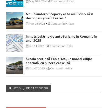
-
May 02 2026
Constantin Hriban
Noul Sandero Stepway este aici! Vino să îl
descoperi și să îl testezi!
-
Mar 13 2026
Constantin Hriban
Înmatriculările de autoturisme în Romania în
anul 2025
-
Jan 11 2026
Constantin Hriban
Škoda prezintă Fabia 130, un model ediție
specială, cu putere crescută
-
Oct 07 2025
Constantin Hriban
SUNTEM ȘI PE FACEBOOK
EVENIMENTE AUTO