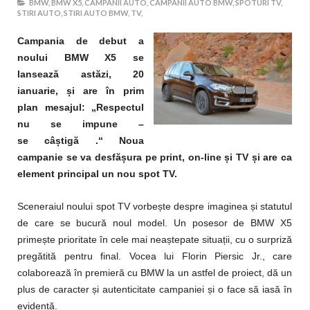
BMW,
BMW X5,
CAMPANII AUTO,
CAMPANII AUTO BMW,
SPOTURI TV,
STIRI AUTO,
STIRI AUTO BMW,
TV,
Campania de debut a
noului BMW X5 se
lansează astăzi, 20
ianuarie,
ș
i are în prim
plan mesajul: „Respectul
nu se impune –
se câ
ș
tigă .“ Noua
campanie se va desfă
ș
ura pe print, on-line
ș
i TV
ș
i are ca
element principal un nou spot TV.
Sceneraiul noului spot TV vorbește despre imaginea și statutul
de care se bucură noul model. Un posesor de BMW X5
primește prioritate în cele mai neaștepate situații, cu o surpriză
pregătită pentru final. Vocea lui Florin Piersic Jr., care
colaborează în premieră cu BMW la un astfel de proiect, dă un
plus de caracter și autenticitate campaniei și o face să iasă în
evidență.