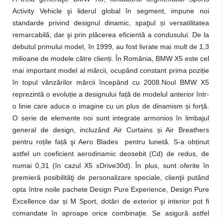
Activity Vehicle şi liderul global în segment, impune noi
standarde privind designul dinamic, spaţiul și versatilitatea
remarcabilă, dar şi prin plăcerea eficientă a condusului. De la
debutul primului model, în 1999, au fost livrate mai mult de 1,3
milioane de modele către clienți. În România, BMW X5 este cel
mai important model al mărcii, ocupând constant prima poziție
în topul vânzărilor mărcii începând cu 2008.Noul BMW X5
reprezintă o evoluție a designului față de modelul anterior într-
o linie care aduce o imagine cu un plus de dinamism și forță.
O serie de elemente noi sunt integrate armonios în limbajul
general de design, incluzând Air Curtains și Air Breathers
pentru roțile față şi Aero Blades pentru lunetă. S-a obținut
astfel un coeficient aerodinamic deosebit (Cd) de redus, de
numai 0,31 (în cazul X5 xDrive30d). În plus, sunt oferite în
premieră posibilităţi de personalizare speciale, clienţii putând
opta între noile pachete Design Pure Experience, Design Pure
Excellence dar și M Sport, dotări de exterior şi interior pot fi
comandate în aproape orice combinaţie. Se asigură astfel