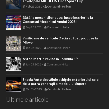
anvelopele MICHELIN Pilot Sport Cup
-
Feb 23 2021
Constantin Hriban
Bătălia mecanicilor auto: încep înscrierile la
Concursul Mecanicul Anului 2023!
-
Sep 25 2023
Constantin Hriban
7 milioane de vehicule Dacia au fost produse la
Mioveni
-
Jan 28 2022
Constantin Hriban
Aston Martin revine in Formula 1™
-
Jan 05 2021
Constantin Hriban
Škoda Auto dezvăluie schițele exteriorului celei
de-a patra generații a modelului Superb
-
Oct 26 2023
Constantin Hriban
Ultimele articole