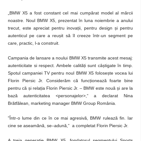
„BMW X5 a fost constant cel mai cumpărat model al mărcii
noastre. Noul BMW X5, prezentat în luna noiembrie a anului
trecut, este apreciat pentru inovații, pentru design și pentru
autenticul pe care a reușit să îl creeze într-un segment pe
care, practic, l-a construit.
Campania de lansare a noului BMW X5 transmite acest mesaj:
autenticitate si respect. Ambele calități sunt câștigate în timp.
Spotul campaniei TV pentru noul BMW X5 folosește vocea lui
Florin Piersic Jr. Considerăm că funcționează foarte bine
pentru că și relația Florin Piersic Jr. – BMW este nouă și are la
bază autenticitatea <personajelor>,“ a declarat Nina
Brătfălean, marketing manager BMW Group România.
"Într-o lume din ce în ce mai agresivă, BMW rulează fin. Iar
cine se aseamănă, se–adună,“ a completat Florin Piersic Jr.
A treia generaţie BMW X5, fondatorul segmentului Sports