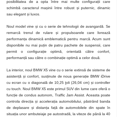
posibilitatea de a opta între mai multe configurații care
schimbă caracterul mașinii între robust și puternic, dinamic
sau elegant și luxos.
Noul model vine și cu o serie de tehnologii de avangardă. Se
remarcă trenul de rulare și propulsoarele care livrează
performanța dinamică emblematică pentru marcă. Acum sunt
disponibile nu mai puțin de patru pachete de suspensii, care
permit o configurație optimă, orientată către confort,
performanță sau către o combinație optimă a celor două.
La interior, noul BMW X5 vine cu o serie extinsă de sisteme de
asistență și confort, susținute de noua generație BMW iDrive
cu ecran cu o diagonală de 10,25 ţoli (26,04 cm) și controller
cu touch. Noul BMW X5 este primul SUV din lume care oferă o
funcție de condus autonom, Traffic Jam Assist. Aceasta poate
controla direcția și accelerația automobilului, păstrând banda
de deplasare și distanța față de automobilele din spate în
situația unor ambuteiaje pe autostradă, la viteze de până la 40