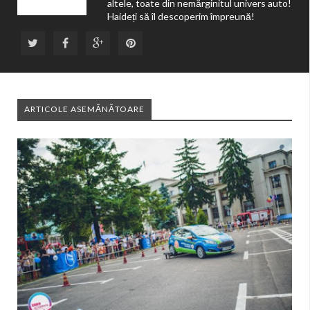
altele, toate din nemărginitul univers auto!
Haideți să îl descoperim împreună!
ARTICOLE ASEMĂNĂTOARE