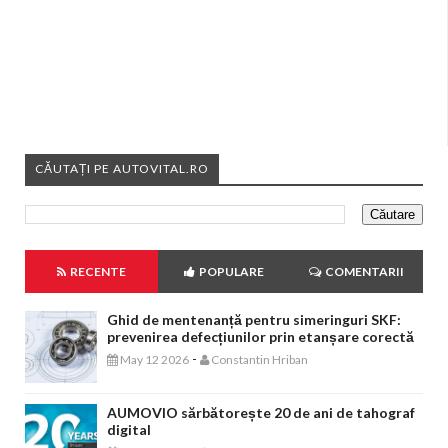
CĂUTAȚI PE AUTOVITAL.RO
RECENTE
POPULARE
COMENTARII
Ghid de mentenanță pentru simeringuri SKF:
prevenirea defecțiunilor prin etanșare corectă
-
May 12 2026
Constantin Hriban
AUMOVIO sărbătorește 20 de ani de tahograf
digital