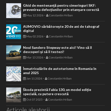
Ghid de mentenanță pentru simeringuri SKF:
prevenirea defecțiunilor prin etanșare corectă
-
May 12 2026
Constantin Hriban
AUMOVIO sărbătorește 20 de ani de tahograf
digital
-
May 02 2026
Constantin Hriban
Noul Sandero Stepway este aici! Vino să îl
descoperi și să îl testezi!
-
Mar 13 2026
Constantin Hriban
Înmatriculările de autoturisme în Romania în
anul 2025
-
Jan 11 2026
Constantin Hriban
Škoda prezintă Fabia 130, un model ediție
specială, cu putere crescută
-
Oct 07 2025
Constantin Hriban
Articole aleatorii