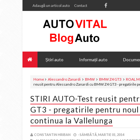
Adaugă un articol auto
Contact
Știri auto
Informații auto
Documen
Home
Alessandro Zanardi
BMW
BMW Z4 GT3
ROAL Mo
reusit pentru Alessandro Zanardi cu BMW Z4 GT3 - pregatirile p
STIRI AUTO-Test reusit pent
GT3 - pregatirile pentru nou
continua la Vallelunga
CONSTANTIN HRIBAN
-
SÂMBĂTĂ, MARTIE 01, 2014