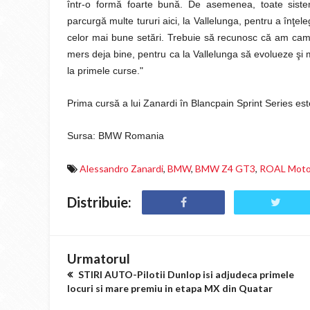
într-o formă foarte bună. De asemenea, toate siste
parcurgă multe tururi aici, la Vallelunga, pentru a înţele
celor mai bune setări. Trebuie să recunosc că am cam fo
mers deja bine, pentru ca la Vallelunga să evolueze şi 
la primele curse."
Prima cursă a lui Zanardi în Blancpain Sprint Series est
Sursa: BMW Romania
Alessandro Zanardi
,
BMW
,
BMW Z4 GT3
,
ROAL Moto
Distribuie:
Urmatorul
STIRI AUTO-Pilotii Dunlop isi adjudeca primele
locuri si mare premiu in etapa MX din Quatar