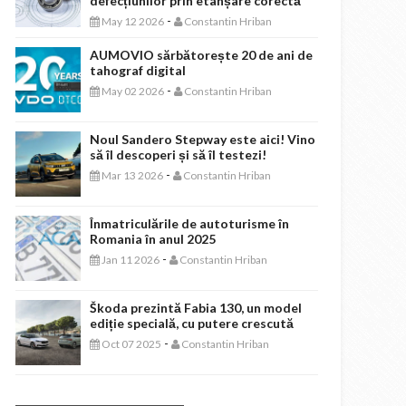
defecțiunilor prin etanșare corectă
-
May 12 2026
Constantin Hriban
AUMOVIO sărbătorește 20 de ani de
tahograf digital
-
May 02 2026
Constantin Hriban
Noul Sandero Stepway este aici! Vino
să îl descoperi și să îl testezi!
-
Mar 13 2026
Constantin Hriban
Înmatriculările de autoturisme în
Romania în anul 2025
-
Jan 11 2026
Constantin Hriban
Škoda prezintă Fabia 130, un model
ediție specială, cu putere crescută
-
Oct 07 2025
Constantin Hriban