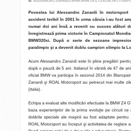
ALESSANDRO ZANARDI,
BMW,
BMW Z4 GT3,
ROAL MOTORSPO
Povestea lui Alessandro Zanardi în motorsport 
accident teribil în 2001 în urma căruia i-au fost 
numai doi ani însă a revenit cu succes alături 
înregistrează prima victorie în Campionatul Mondi
BMW320si. După o serie de sezoane impresion
paralimpic şi a devenit dublu campion olimpic la Lon
Acum Alessandro Zanardi este în pline pregătiri pentr
după o pauză de 5 ani. Italianul în vârstă de 47 de an
oficial BMW va participa în sezonul 2014 din Blancpai
Zanardi şi ROAL Motorsport au petrecut mai multe zi
(Italia).
Echipa a evaluat alte modificări efectuate la BMW Z4 G
baza experienţelor de la prima evoluţie pe circuit ce a 
dotările speciale ale maşinii au fost adaptate pentru 
ROAL Motorsport au început şi activitatea de reglare a m