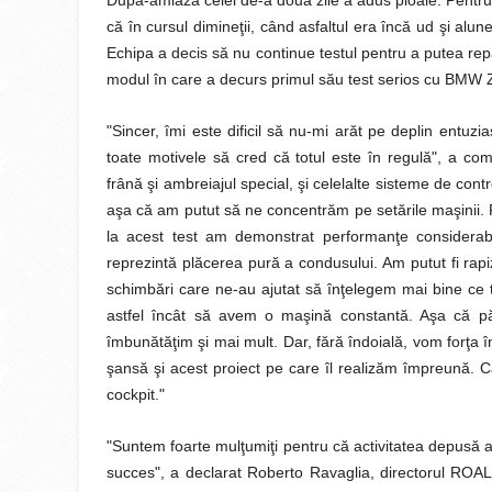
După-amiaza celei de-a doua zile a adus ploaie. Pentru 
că în cursul dimineţii, când asfaltul era încă ud şi alu
Echipa a decis să nu continue testul pentru a putea rep
modul în care a decurs primul său test serios cu BMW
"Sincer, îmi este dificil să nu-mi arăt pe deplin entuz
toate motivele să cred că totul este în regulă", a c
frână şi ambreiajul special, şi celelalte sisteme de cont
aşa că am putut să ne concentrăm pe setările maşinii. Fi
la acest test am demonstrat performanţe considerab
reprezintă plăcerea pură a condusului. Am putut fi rap
schimbări care ne-au ajutat să înţelegem mai bine ce tr
astfel încât să avem o maşină constantă. Aşa că păr
îmbunătăţim şi mai mult. Dar, fără îndoială, vom forţa
şansă şi acest proiect pe care îl realizăm împreună. Ca 
cockpit."
"Suntem foarte mulţumiţi pentru că activitatea depusă al
succes", a declarat Roberto Ravaglia, directorul ROAL