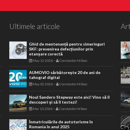
Ultimele articole
Art
Ghid de mentenanță pentru simeringuri
SKF: prevenirea defecțiunilor prin
etanșare corectă
-
May 12 2026
Constantin Hriban
AUMOVIO sărbătorește 20 de ani de
tahograf digital
-
May 02 2026
Constantin Hriban
Noul Sandero Stepway este aici! Vino să îl
descoperi și să îl testezi!
-
Mar 13 2026
Constantin Hriban
Înmatriculările de autoturisme în
Romania în anul 2025