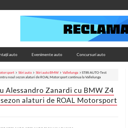
tații auto
Evenimente auto
Concursuri auto
torsport
Stiri auto
Stiri auto BMW
Vallelunga
STIRI AUTO-Test
entru noul sezon alaturi de ROAL Motorsport continua la Vallelunga
ru Alessandro Zanardi cu BMW Z4
l sezon alaturi de ROAL Motorsport