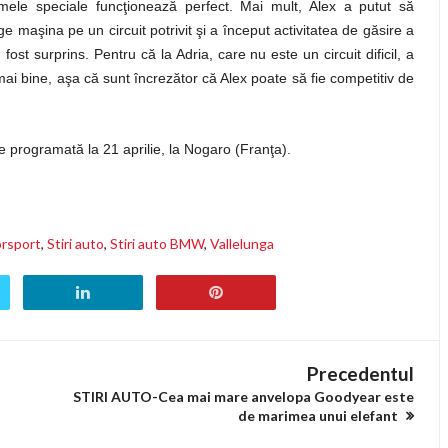
mele speciale funcţionează perfect. Mai mult, Alex a putut să
ge maşina pe un circuit potrivit şi a început activitatea de găsire a
st surprins. Pentru că la Adria, care nu este un circuit dificil, a
mai bine, aşa că sunt încrezător că Alex poate să fie competitiv de
e programată la 21 aprilie, la Nogaro (Franţa).
rsport
,
Stiri auto
,
Stiri auto BMW
,
Vallelunga
Precedentul
STIRI AUTO-Cea mai mare anvelopa Goodyear este
de marimea unui elefant