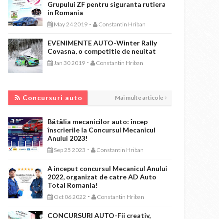
Grupului ZF pentru siguranta rutiera
in Romania
-
May 24 2019
Constantin Hriban
EVENIMENTE AUTO-Winter Rally
Covasna, o competitie de neuitat
-
Jan 30 2019
Constantin Hriban
CONCURSURI AUTO
Concursuri auto
Mai multe articole
Bătălia mecanicilor auto: încep
înscrierile la Concursul Mecanicul
Anului 2023!
-
Sep 25 2023
Constantin Hriban
A inceput concursul Mecanicul Anului
2022, organizat de catre AD Auto
Total Romania!
-
Oct 06 2022
Constantin Hriban
CONCURSURI AUTO-Fii creativ,