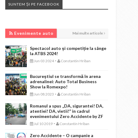
SUNTEM ȘI PE FACEBOOK
EVENIMENTE AUTO
Evenimente auto
Mai multe articole
Spectacol auto și competiție la sânge
la ATBS 2024!
-
Jun 03 2024
Constantin Hriban
Bucureștiul se transformă în arena
adrenalinei: Auto Total Business
Show la Romexpo!
-
Jun 08 2023
Constantin Hriban
Romanul a spus „DA, sigurantei! DA,
atentiei! DA, vietii!” in cadrul
evenimentului Zero Accidente by ZF
-
Jul 10 2019
Constantin Hriban
Zero Accidente – O campanie a