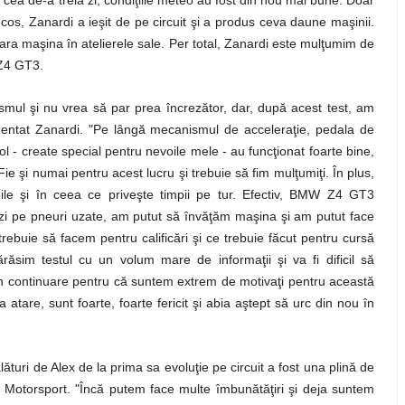
cea de-a treia zi, condiţiile meteo au fost din nou mai bune. Doar
necos, Zanardi a ieşit de pe circuit şi a produs ceva daune maşinii.
ara maşina în atelierele sale. Per total, Zanardi este mulţumim de
 Z4 GT3.
iasmul şi nu vrea să par prea încrezător, dar, după acest test, am
omentat Zanardi. "Pe lângă mecanismul de acceleraţie, pedala de
rol - create special pentru nevoile mele - au funcţionat foarte bine,
e şi numai pentru acest lucru şi trebuie să fim mulţumiţi. În plus,
ile şi în ceea ce priveşte timpii pe tur. Efectiv, BMW Z4 GT3
izi pe pneuri uzate, am putut să învăţăm maşina şi am putut face
ebuie să facem pentru calificări şi ce trebuie făcut pentru cursă
ăsim testul cu un volum mare de informaţii şi va fi dificil să
 în continuare pentru că suntem extrem de motivaţi pentru această
atare, sunt foarte, foarte fericit şi abia aştept să urc din nou în
ături de Alex de la prima sa evoluţie pe circuit a fost una plină de
 Motorsport. "Încă putem face multe îmbunătăţiri şi deja suntem