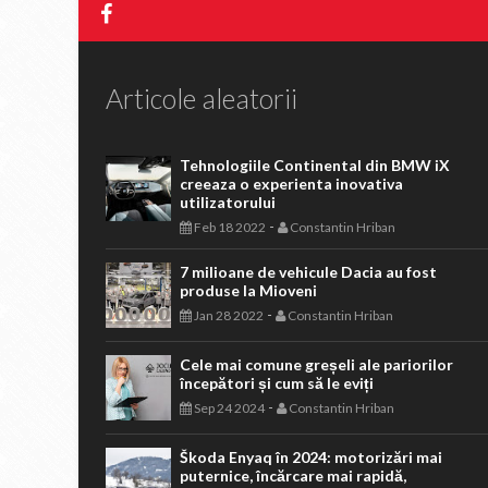
Articole aleatorii
Tehnologiile Continental din BMW iX
creeaza o experienta inovativa
utilizatorului
-
Feb 18 2022
Constantin Hriban
7 milioane de vehicule Dacia au fost
produse la Mioveni
-
Jan 28 2022
Constantin Hriban
Cele mai comune greșeli ale pariorilor
începători și cum să le eviți
-
Sep 24 2024
Constantin Hriban
Škoda Enyaq în 2024: motorizări mai
puternice, încărcare mai rapidă,