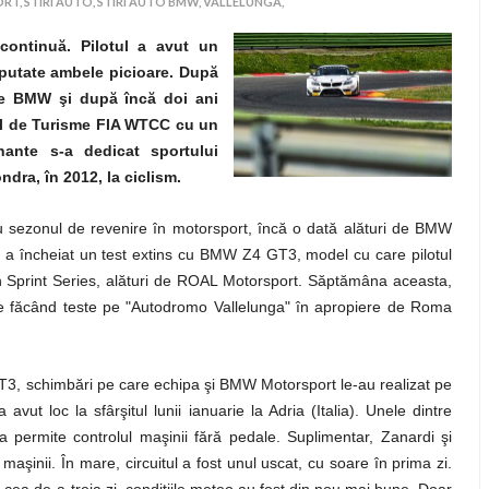
RT,
STIRI AUTO,
STIRI AUTO BMW,
VALLELUNGA,
continuă. Pilotul a avut un
amputate ambele picioare. După
de BMW şi după încă doi ani
al de Turisme FIA WTCC cu un
ante s-a dedicat sportului
dra, în 2012, la ciclism.
u sezonul de revenire în motorsport, încă o dată alături de BMW
i a încheiat un test extins cu BMW Z4 GT3, model cu care pilotul
n Sprint Series, alături de ROAL Motorsport. Săptămâna aceasta,
le făcând teste pe "Autodromo Vallelunga" în apropiere de Roma
T3, schimbări pe care echipa şi BMW Motorsport le-au realizat pe
avut loc la sfârşitul lunii ianuarie la Adria (Italia). Unele dintre
a permite controlul maşinii fără pedale. Suplimentar, Zanardi şi
aşinii. În mare, circuitul a fost unul uscat, cu soare în prima zi.