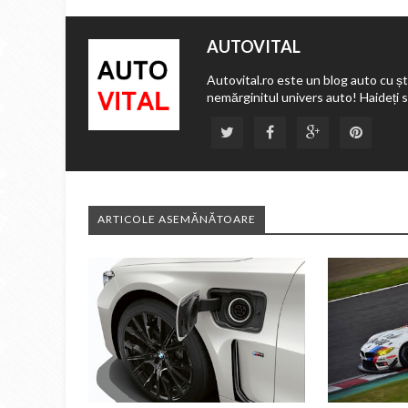
AUTOVITAL
Autovital.ro este un blog auto cu ști
nemărginitul univers auto! Haideți 
ARTICOLE ASEMĂNĂTOARE