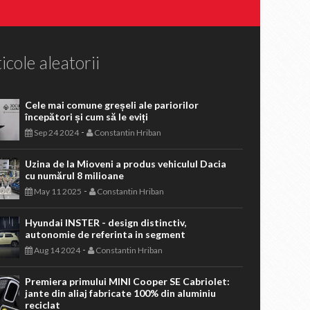
icole aleatorii
Cele mai comune greșeli ale pariorilor
începători și cum să le eviți
-
Sep 24 2024
Constantin Hriban
Uzina de la Mioveni a produs vehiculul Dacia
cu numărul 8 milioane
-
May 11 2025
Constantin Hriban
Hyundai INSTER - design distinctiv,
autonomie de referinta in segment
-
Aug 14 2024
Constantin Hriban
Premiera primului MINI Cooper SE Cabriolet:
jante din aliaj fabricate 100% din aluminiu
reciclat