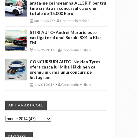
arata-ne ce inseamna ALLGRIP pentru
tine si intra in concursul cu premii
totale de 15.000 Euro
-
Jan 11 2017
Constantin Hriban
STIRI AUTO-Andrei Murariu este
castigatorul unui Suzuki SX4 la Kiss
FM
-
Nov 29 2016
Constantin Hriban
CONCURSURI AUTO-Nokian Tyres
ofera casca lui Mika Häkkinen ca
premiu in urma unui concurs pe
Instagram
-
Nov 01 2016
Constantin Hriban
ARHIVĂ ARTICOLE
BLOGROLL