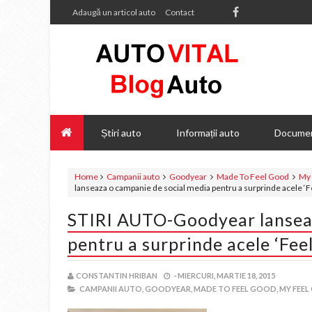
Adaugă un articol auto
Contact
Știri auto
Informații auto
Documen
Home
Campanii auto
Goodyear
Made To Feel Good
My 
lanseaza o campanie de social media pentru a surprinde acele ‘F
STIRI AUTO-Goodyear lanseaz
pentru a surprinde acele ‘Fee
CONSTANTIN HRIBAN
-
MIERCURI, MARTIE 18, 2015
CAMPANII AUTO,
GOODYEAR,
MADE TO FEEL GOOD,
MY FEEL