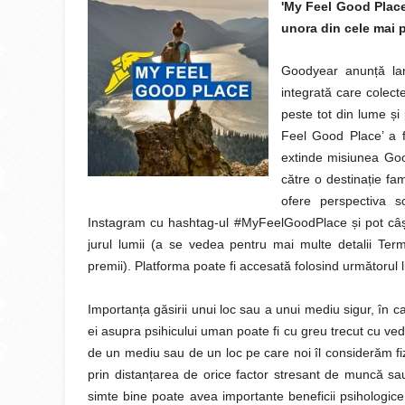
'My Feel Good Place
unora din cele mai p
Goodyear anun
ț
ă la
integrată care colect
peste tot din lume
ș
i
Feel Good Place’ a 
extinde misiunea Goo
către o destina
ț
ie fam
ofere perspectiva sc
Instagram cu hashtag-ul #MyFeelGoodPlace
ș
i pot câ
jurul lumii (a se vedea pentru mai multe detalii Ter
premii). Platforma poate fi accesată folosind următorul 
Importan
ț
a găsirii unui loc sau a unui mediu sigur, în c
ei asupra psihicului uman poate fi cu greu trecut cu 
de un mediu sau de un loc pe care noi îl considerăm fiz
prin distan
ț
area de orice factor stresant de muncă sau 
simte bine poate avea importante beneficii psihologice