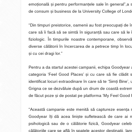
emo
ț
ională
ș
i pentru performan
ț
ele sale în general”,a
de consum
ș
i business de la University College of Lond
“Din timpuri preistorice, oamenii au fost preocupa
ț
i de 
care să îi facă să se simtă în siguran
ț
ă sau care să le
fiziologic. În timpurile noastre contemporane, obser
diverse călătorii în încercarea de a petrece timp în loc
ș
i cu cei dragi lor.”
Pentru a da startul acestei campanii, echipa Goodyear a 
categoria ‘Feel Good Places’
ș
i cu care să fie clădit
identificat locuri extraodinare în care să te ‘Sim
ț
i Bine’,
Grigna ce se dezvăluie după un drum de coastă extrem de
de făcut poze
ș
i de postat pe platforma ‘My Feel Good 
“Această campanie este menită să captureze esen
ț
a 
Goodyear î
ț
i dă acea lini
ș
te sufletească de care ai 
psihologică sau de o călătorie fizică, Goodyear cele
călătoriile care se află în spatele acestor destina
ț
ii, l