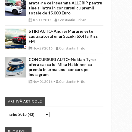
arata-ne ce inseamna ALLGRIP pentru
tine si intra in concursul cu premii
totale de 15.000 Euro
-
Jan 11 2017
Constantin Hriban
STIRI AUTO-Andrei Murariu este
castigatorul unui Suzuki SX4 la Kiss
FM
-
Nov 29 2016
Constantin Hriban
CONCURSURI AUTO-Nokian Tyres
ofera casca lui Mika Häkkinen ca
premiu in urma unui concurs pe
Instagram
-
Nov 01 2016
Constantin Hriban
ARHIVĂ ARTICOLE
BLOGROLL