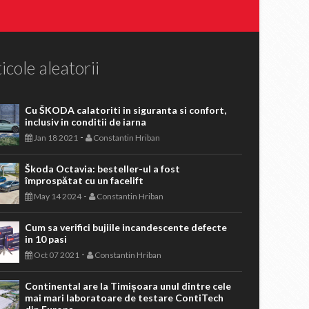
icole aleatorii
Cu ŠKODA calatoriti in siguranta si confort,
inclusiv in conditii de iarna
-
Jan 18 2021
Constantin Hriban
Škoda Octavia: besteller-ul a fost
împrospătat cu un facelift
-
May 14 2024
Constantin Hriban
Cum sa verifici bujiile incandescente defecte
in 10 pasi
-
Oct 07 2021
Constantin Hriban
Continental are la Timișoara unul dintre cele
mai mari laboratoare de testare ContiTech