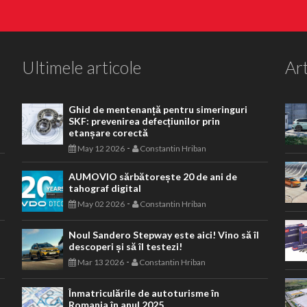
Ultimele articole
Art
Ghid de mentenanță pentru simeringuri
SKF: prevenirea defecțiunilor prin
etanșare corectă
-
May 12 2026
Constantin Hriban
AUMOVIO sărbătorește 20 de ani de
tahograf digital
-
May 02 2026
Constantin Hriban
Noul Sandero Stepway este aici! Vino să îl
descoperi și să îl testezi!
-
Mar 13 2026
Constantin Hriban
Înmatriculările de autoturisme în
Romania în anul 2025