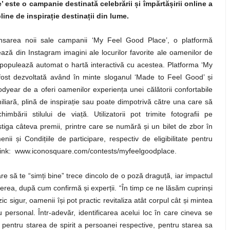
’ este o campanie destinată celebrării
ș
i împărtă
ș
irii online a
line de inspira
ț
ie destina
ț
ii din lume.
nsarea noii sale campanii ‘My Feel Good Place’, o platformă
ează din Instagram imagini ale locurilor favorite ale oamenilor de
 populează automat o hartă interactivă cu acestea. Platforma ‘My
fost
dezvoltată având în minte sloganul ‘Made to Feel Good’
ș
i
dyear de a oferi oamenilor experien
ț
a unei călătorii confortabile
iliară, plină de inspira
ț
ie sau poate dimpotrivă către una care să
himbării stilului de via
ț
ă. Utilizatorii pot trimite fotografii pe
ș
tiga câteva premii, printre care se numără
ș
i un bilet de zbor în
menii
ș
i Condi
ț
iile de participare, respectiv de eligibilitate pentru
link: www.
iconosquare.com/contests/myfeelgoodplace.
are să te “sim
ț
i bine” trece dincolo de o poză dragu
ț
ă, iar impactul
vederea, după cum confirmă
ș
i exper
ț
ii. “În timp ce ne lăsăm cuprin
ș
i
ic sigur, oamenii î
ș
i pot practic revitaliza atât corpul cât
ș
i mintea
personal. Într-adevăr, identificarea acelui loc în care cineva se
 pentru starea de spirit a persoanei respective, pentru starea sa