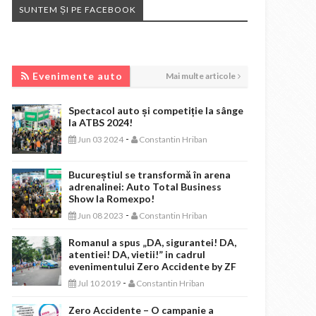
SUNTEM ȘI PE FACEBOOK
EVENIMENTE AUTO
Evenimente auto
Mai multe articole
Spectacol auto și competiție la sânge
la ATBS 2024!
-
Jun 03 2024
Constantin Hriban
Bucureștiul se transformă în arena
adrenalinei: Auto Total Business
Show la Romexpo!
-
Jun 08 2023
Constantin Hriban
Romanul a spus „DA, sigurantei! DA,
atentiei! DA, vietii!” in cadrul
evenimentului Zero Accidente by ZF
-
Jul 10 2019
Constantin Hriban
Zero Accidente – O campanie a