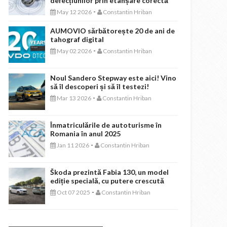
defecțiunilor prin etanșare corectă
-
May 12 2026
Constantin Hriban
AUMOVIO sărbătorește 20 de ani de
tahograf digital
-
May 02 2026
Constantin Hriban
Noul Sandero Stepway este aici! Vino
să îl descoperi și să îl testezi!
-
Mar 13 2026
Constantin Hriban
Înmatriculările de autoturisme în
Romania în anul 2025
-
Jan 11 2026
Constantin Hriban
Škoda prezintă Fabia 130, un model
ediție specială, cu putere crescută
-
Oct 07 2025
Constantin Hriban