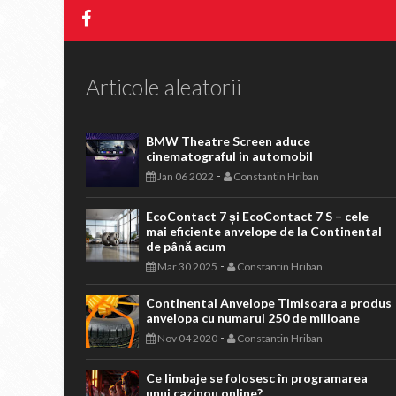
Articole aleatorii
BMW Theatre Screen aduce
cinematograful in automobil
-
Jan 06 2022
Constantin Hriban
EcoContact 7 și EcoContact 7 S – cele
mai eficiente anvelope de la Continental
de până acum
-
Mar 30 2025
Constantin Hriban
Continental Anvelope Timisoara a produs
anvelopa cu numarul 250 de milioane
-
Nov 04 2020
Constantin Hriban
Ce limbaje se folosesc în programarea
unui cazinou online?