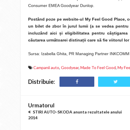
Consumer EMEA Goodyear Dunlop.
Postând poze pe website-ul My Feel Good Place, cei 
un bilet de zbor în jurul lumii (a se vedea pentru
incluzând aici
ș
i eligibilitatea pentru câ
ș
tigarea
căutarea următoarei distina
ț
ii care să fie viitorul lo
Sursa: Izabella Ghita, PR Managing Partner INKCOMM
Campanii auto
,
Goodyear
,
Made To Feel Good
,
My Fee
Distribuie:
Urmatorul
STIRI AUTO-SKODA anunta rezultatele anului
2014