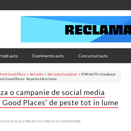
tații auto
Evenimente auto
Concursuri auto
Feel Good Place
Stiri auto
Stiri auto Goodyear
STIRI AUTO-Goodyear
eel Good Places’ de peste tot in lume
a o campanie de social media
l Good Places’ de peste tot in lume
 GOOD PLACE,
STIRI AUTO,
STIRI AUTO GOODYEAR,