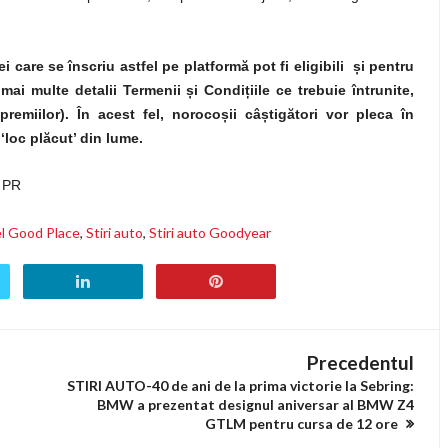
care se înscriu astfel pe platformă pot fi eligibili
ș
i pentru
 mai multe detalii Termenii
ș
i Condi
ț
iile ce trebuie întrunite,
 premiilor). În acest fel, noroco
ș
ii câ
ș
tigători vor pleca în
r ‘loc plăcut’ din lume.
 PR
l Good Place
,
Stiri auto
,
Stiri auto Goodyear
Precedentul
STIRI AUTO-40 de ani de la prima victorie la Sebring:
BMW a prezentat designul aniversar al BMW Z4
GTLM pentru cursa de 12 ore