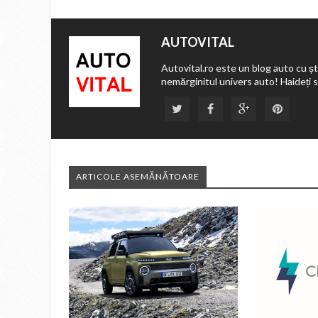
AUTOVITAL
Autovital.ro este un blog auto cu ști
nemărginitul univers auto! Haideți 
ARTICOLE ASEMĂNĂTOARE