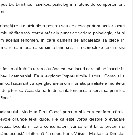
 spus Dr. Dimitrios Tsivrikos, psiholog în materie de comportament
on.
îmbogă
ț
ire (i.e.picturile rupestre) sau de descoperirea acelor locuri
 îmbunătă
ț
ească starea atât din punct de vedere psihologic, cât
ș
i
văm acela
ș
i fenomen, în care oamenii se angajează să plece în
uri care să îi facă să se simtă bine
ș
i să îi reconecteze cu ei în
ș
i
ș
i
fost mai întâi în teren căutând câteva locuri care să se înscrie în
 site-ul campaniei. Ea a explorat împrejurimile Lacului Como
ș
i a
 un loc fascinant cu ape glaciare
ș
i o minunată priveli
ș
te a muntelui
 pitoresc. Această parte de rai italienească a servit ca prim loc
Place’.
solganului “Made to Feel Good” precum
ș
i ideea conform căreia
nevoie oriunde te-ai duce. Fie că este vorba despre o evadare
brează locurile în care consumatorii săi se simt bine, precum
ș
i
ansând această platformă,” a spus Hans Vrijsen, Marketing Director