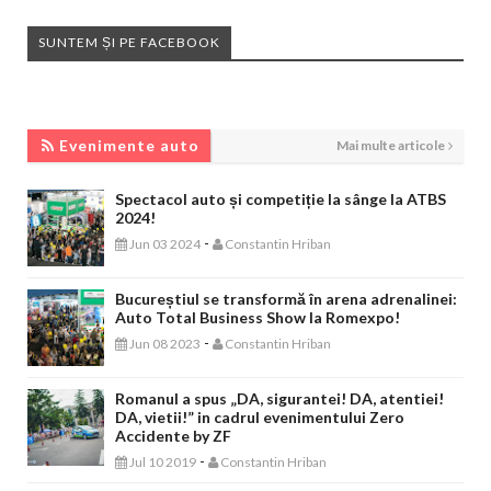
SUNTEM ȘI PE FACEBOOK
EVENIMENTE AUTO
Evenimente auto
Mai multe articole
Spectacol auto și competiție la sânge la ATBS
2024!
-
Jun 03 2024
Constantin Hriban
Bucureștiul se transformă în arena adrenalinei:
Auto Total Business Show la Romexpo!
-
Jun 08 2023
Constantin Hriban
Romanul a spus „DA, sigurantei! DA, atentiei!
DA, vietii!” in cadrul evenimentului Zero
Accidente by ZF
-
Jul 10 2019
Constantin Hriban