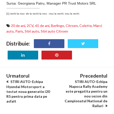
Sursa: Georgiana Patru, Manager PR Trust Motors SRL
[1]
vechi la nou: de la vechi la nou - nou la vechi: nou la vechi
20 de ani
,
2CV
,
65 de ani
,
Berlingo
,
Citroen
,
Colette
,
Marci
auto
,
Paris
,
Stiri auto
,
Stiri auto Citroen
Distribuie:
Urmatorul
Precedentul
STIRI AUTO-Echipa
STIRI AUTO-Echipa
Napoca Rally Academy
Hyundai Motorsport a
este pregatita pentru un
testat noua generatie i20
nou sezon din
R5 pentru prima data pe
Campionatul National de
asfalt
Raliuri