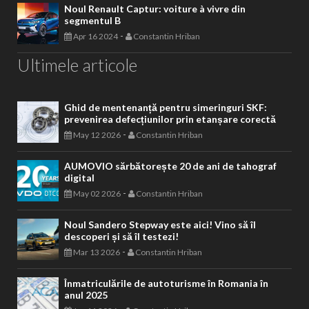
Noul Renault Captur: voiture à vivre din
segmentul B
-
Apr 16 2024
Constantin Hriban
Ultimele articole
Ghid de mentenanță pentru simeringuri SKF:
prevenirea defecțiunilor prin etanșare corectă
-
May 12 2026
Constantin Hriban
AUMOVIO sărbătorește 20 de ani de tahograf
digital
-
May 02 2026
Constantin Hriban
Noul Sandero Stepway este aici! Vino să îl
descoperi și să îl testezi!
-
Mar 13 2026
Constantin Hriban
Înmatriculările de autoturisme în Romania în
anul 2025