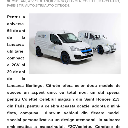
20 DE ANI,
2CV,
65 DE ANI,
BERLINGO,
CITROEN,
COLETTE,
MARCI AUTO,
PARIS,
STIRI AUTO,
STIRI AUTO CITROEN,
Pentru a
aniversa
65 de ani
de la
lansarea
utilitarei
compact
e 2CV
ș
i
20 de ani
de la
lansarea Berlingo, Citroën ofera celor doua modele de
succes un aspect unic, cu totul nou, un stil special
pentru Colette
!
Celebrul magazin din Saint Honore 213,
din Paris, pentru a celebra aceasta ocazie, adopta o mini-
flota, compusa dintr-un vehicul din fiecare model,
special personalizat cu un design atemporal in culoarea
emblematica a magazinului:
#2CVcolette
. Conduse de