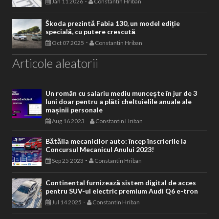
-
Jan 11 2026
Constantin Hriban
Škoda prezintă Fabia 130, un model ediție
specială, cu putere crescută
-
Oct 07 2025
Constantin Hriban
Articole aleatorii
Un român cu salariu mediu muncește în jur de 3
luni doar pentru a plăti cheltuielile anuale ale
mașinii personale
-
Aug 16 2023
Constantin Hriban
Bătălia mecanicilor auto: încep înscrierile la
Concursul Mecanicul Anului 2023!
-
Sep 25 2023
Constantin Hriban
Continental furnizează sistem digital de acces
pentru SUV-ul electric premium Audi Q6 e-tron
-
Jul 14 2025
Constantin Hriban