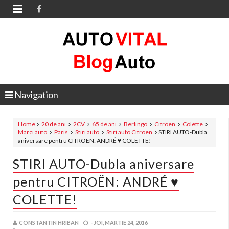

Navigation
Home
20 de ani
2CV
65 de ani
Berlingo
Citroen
Colette
Marci auto
Paris
Stiri auto
Stiri auto Citroen
STIRI AUTO-Dubla
aniversare pentru CITROËN: ANDRÉ ♥ COLETTE!
STIRI AUTO-Dubla aniversare
pentru CITROËN: ANDRÉ ♥
COLETTE!
CONSTANTIN HRIBAN
-
JOI, MARTIE 24, 2016