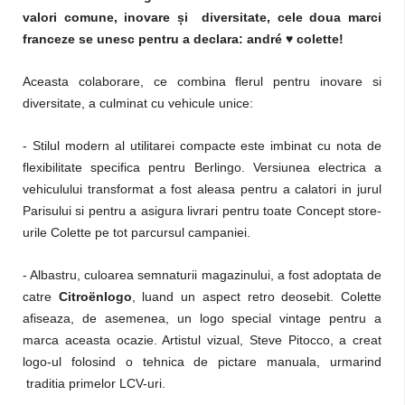
valori comune, inovare
ș
i diversitate, cele doua marci
franceze se unesc pentru a declara:
andré
♥
colette!
Aceasta colaborare, ce combina flerul pentru inovare si
diversitate, a culminat cu vehicule unice:
- Stilul modern al utilitarei compacte este imbinat cu nota de
flexibilitate specifica pentru Berlingo. Versiunea electrica a
vehiculului transformat a fost aleasa pentru a calatori in jurul
Parisului si pentru a asigura livrari pentru toate Concept store-
urile Colette pe tot parcursul campaniei.
- Albastru, culoarea semnaturii magazinului, a fost adoptata de
catre
Citroënlogo
, luand un aspect retro deosebit. Colette
afiseaza, de asemenea, un logo special vintage pentru a
marca aceasta ocazie. Artistul vizual, Steve Pitocco, a creat
logo-ul folosind o tehnica de pictare manuala, urmarind
traditia primelor LCV-uri.