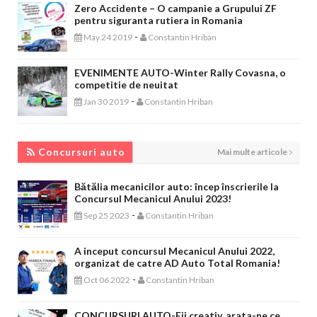
Zero Accidente – O campanie a Grupului ZF
pentru siguranta rutiera in Romania
-
May 24 2019
Constantin Hriban
EVENIMENTE AUTO-Winter Rally Covasna, o
competitie de neuitat
-
Jan 30 2019
Constantin Hriban
CONCURSURI AUTO
Concursuri auto
Mai multe articole
Bătălia mecanicilor auto: încep înscrierile la
Concursul Mecanicul Anului 2023!
-
Sep 25 2023
Constantin Hriban
A inceput concursul Mecanicul Anului 2022,
organizat de catre AD Auto Total Romania!
-
Oct 06 2022
Constantin Hriban
CONCURSURI AUTO-Fii creativ, arata-ne ce