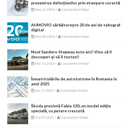
prevenirea defecțiunilor prin etanșare corectă
-
May 12 2026
Constantin Hriban
AUMOVIO sărbătorește 20 de ani de tahograf
digital
-
May 02 2026
Constantin Hriban
Noul Sandero Stepway este aici! Vino să îl
descoperi și să îl testezi!
-
Mar 13 2026
Constantin Hriban
Înmatriculările de autoturisme în Romania în
anul 2025
-
Jan 11 2026
Constantin Hriban
Škoda prezintă Fabia 130, un model ediție
specială, cu putere crescută
-
Oct 07 2025
Constantin Hriban