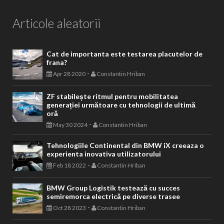
Articole aleatorii
Cat de importanta este testarea placutelor de
frana?
-
Apr 28 2020
Constantin Hriban
ZF stabilește ritmul pentru mobilitatea
generației următoare cu tehnologii de ultimă
oră
-
May 30 2024
Constantin Hriban
Tehnologiile Continental din BMW iX creeaza o
experienta inovativa utilizatorului
-
Feb 18 2022
Constantin Hriban
BMW Group Logistik testează cu succes
semiremorca electrică pe diverse trasee
-
Oct 28 2023
Constantin Hriban