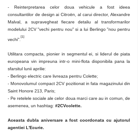
- Reinterpretarea celor doua vehicule a fost ideea
consultantilor de design ai Citroën, al carui director, Alexandre
Malval, a supravegheat fiecare detaliu al transformarilor
modelului 2CV "vechi pentru nou" si a lui Berlingo "nou pentru
[1]
vechi".
Utilitara compacta, pionier in segmentul ei, si liderul de piata
europeana vin impreuna intr-o mini-flota disponibila pana la
sfarsitul lunii aprilie:
- Berlingo electric care livreaza pentru Colette;
- Monovolumul compact 2CV pozitionat in fata magazinului din
Saint Honore 213, Paris;
- Pe retelele sociale ale celor doua marci care au in comun, de
asemenea, un hashtag:
#2CVcolette.
Aceasta dubla aniversare a fost coordonata cu ajutorul
agentiei L'Ecurie.