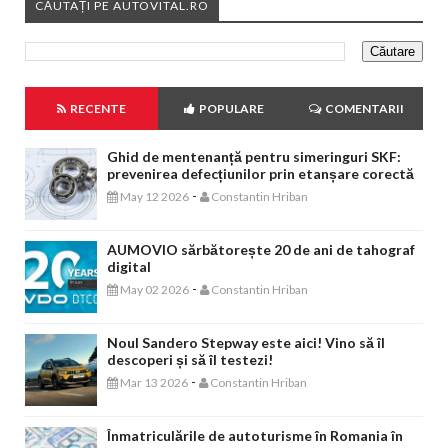
CĂUTAȚI PE AUTOVITAL.RO
RECENTE
POPULARE
COMENTARII
Ghid de mentenanță pentru simeringuri SKF:
prevenirea defecțiunilor prin etanșare corectă
-
May 12 2026
Constantin Hriban
AUMOVIO sărbătorește 20 de ani de tahograf
digital
-
May 02 2026
Constantin Hriban
Noul Sandero Stepway este aici! Vino să îl
descoperi și să îl testezi!
-
Mar 13 2026
Constantin Hriban
Înmatriculările de autoturisme în Romania în