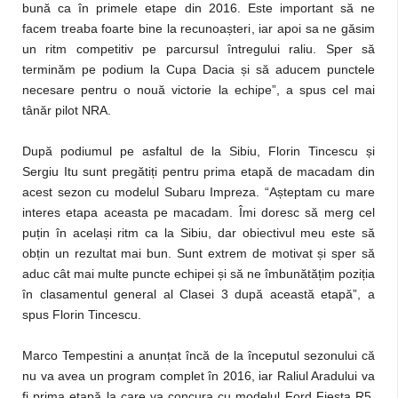
bună ca în primele etape din 2016. Este important să ne
facem treaba foarte bine la recunoașteri, iar apoi sa ne găsim
un ritm competitiv pe parcursul întregului raliu. Sper să
terminăm pe podium la Cupa Dacia și să aducem punctele
necesare pentru o nouă victorie la echipe”, a spus cel mai
tânăr pilot NRA.
După podiumul pe asfaltul de la Sibiu, Florin Tincescu și
Sergiu Itu sunt pregătiți pentru prima etapă de macadam din
acest sezon cu modelul Subaru Impreza. “Așteptam cu mare
interes etapa aceasta pe macadam. Îmi doresc să merg cel
puțin în același ritm ca la Sibiu, dar obiectivul meu este să
obțin un rezultat mai bun. Sunt extrem de motivat și sper să
aduc cât mai multe puncte echipei și să ne îmbunătățim poziția
în clasamentul general al Clasei 3 după această etapă”, a
spus Florin Tincescu.
Marco Tempestini a anunțat încă de la începutul sezonului că
nu va avea un program complet în 2016, iar Raliul Aradului va
fi prima etapă la care va concura cu modelul Ford Fiesta R5.