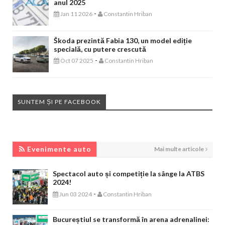
anul 2025
-
Jan 11 2026
Constantin Hriban
Škoda prezintă Fabia 130, un model ediție
specială, cu putere crescută
-
Oct 07 2025
Constantin Hriban
SUNTEM ȘI PE FACEBOOK
EVENIMENTE AUTO
Evenimente auto
Mai multe articole
Spectacol auto și competiție la sânge la ATBS
2024!
-
Jun 03 2024
Constantin Hriban
Bucureștiul se transformă în arena adrenalinei: