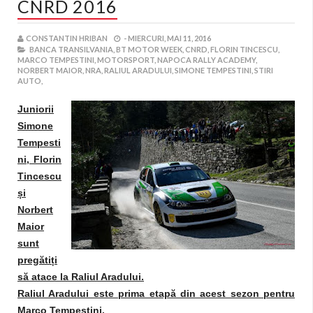
CNRD 2016
CONSTANTIN HRIBAN
-
MIERCURI, MAI 11, 2016
BANCA TRANSILVANIA,
BT MOTOR WEEK,
CNRD,
FLORIN TINCESCU,
MARCO TEMPESTINI,
MOTORSPORT,
NAPOCA RALLY ACADEMY,
NORBERT MAIOR,
NRA,
RALIUL ARADULUI,
SIMONE TEMPESTINI,
STIRI
AUTO,
Juniorii
Simone
Tempesti
ni, Florin
Tincescu
ș
i
Norbert
Maior
sunt
pregăti
ț
i
să atace la Raliul Aradului.
Raliul Aradului este prima etapă din acest sezon pentru
Marco Tempestini.