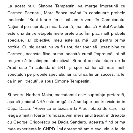
La acest raliu Simone Tempestini va merge împreună cu
Carmen Poenaru, Marc Banca având în continuare probele
medicale. “Sunt foarte fericit că am revenit în Campionatul
Național pe suprafața mea favorită, mai ales că Raliul Aradului
este una dintre etapele mele preferate. Îmi plac mult probele
speciale, iar obiectivul meu este să mă lupt pentru prima
poziție. Cu siguranță nu va fi ușor, dar sper să lucrez bine cu
Carmen, aceasta fiind prima noastră cursă împreună, și să
reușim să te atingem obiectivul. Și anul acesta etapa de la
Arad este în calendarul ERT și sper să fie cât mai mulți
spectatori pe probele speciale, iar raliul să fie un succes, la fel
ca în anii trecuți”, a spus Simone Tempestini.
Și pentru Norbert Maior, macadamul este suprafața preferată,
așa că juniorul NRA este pregătit să se lupte pentru victorie în
Cupa Dacia. “Revin cu entuziasm la Arad, etapă de care mă
leagă amintiri foarte frumoase. Am mers anul trecut în dreapta
cu George Grigorescu pe Dacia Sandero, aceasta fiind prima
mea experiență în CNRD. Îmi doresc să am o evoluție la fel de