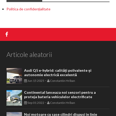
Politica de confidențialitate
Articole aleatorii
Audi Q5 e-hybrid: calități polivalente și
autonomie electrică excelentă
-
Jun 15 2025
Constantin Hriban
Continental lanseaza noi senzori pentru a
proteja bateria vehiculelor electrificate
-
Sep 01 2022
Constantin Hriban
Noi motoare cu sase cilindri dispusi in linie