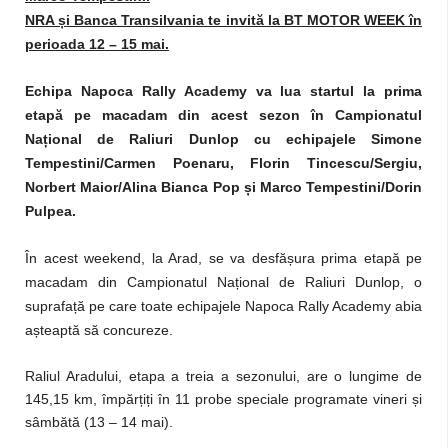
NRA
ș
i Banca Transilvania te invită la BT MOTOR WEEK în
perioada 12 – 15 mai.
Echipa Napoca Rally Academy va lua startul la prima
etapă pe macadam din acest sezon în Campionatul
Na
ț
ional de Raliuri Dunlop cu echipajele Simone
Tempestini/Carmen Poenaru, Florin Tincescu/Sergiu,
Norbert Maior/Alina Bianca Pop
ș
i Marco Tempestini/Dorin
Pulpea.
În acest weekend, la Arad, se va desfășura prima etapă pe
macadam din Campionatul Național de Raliuri Dunlop, o
suprafață pe care toate echipajele Napoca Rally Academy abia
așteaptă să concureze.
Raliul Aradului, etapa a treia a sezonului, are o lungime de
145,15 km, împărțiți în 11 probe speciale programate vineri și
sâmbătă (13 – 14 mai).