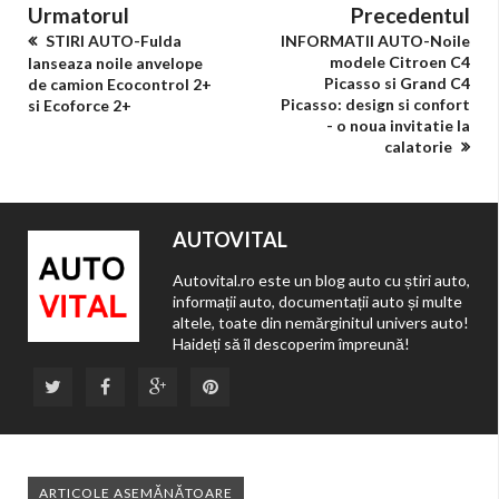
Urmatorul
Precedentul
STIRI AUTO-Fulda
INFORMATII AUTO-Noile
modele Citroen C4
lanseaza noile anvelope
Picasso si Grand C4
de camion Ecocontrol 2+
Picasso: design si confort
si Ecoforce 2+
- o noua invitatie la
calatorie
AUTOVITAL
Autovital.ro este un blog auto cu știri auto,
informații auto, documentații auto și multe
altele, toate din nemărginitul univers auto!
Haideți să îl descoperim împreună!
ARTICOLE ASEMĂNĂTOARE