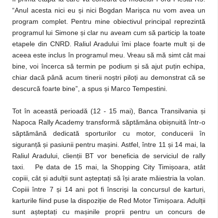
“Anul acesta nici eu și nici Bogdan Marișca nu vom avea un
program complet. Pentru mine obiectivul principal reprezintă
programul lui Simone și clar nu aveam cum să particip la toate
etapele din CNRD. Raliul Aradului îmi place foarte mult și de
aceea este inclus în programul meu. Vreau să mă simt cât mai
bine, voi încerca să termin pe podium și să ajut puțin echipa,
chiar dacă până acum tinerii noștri piloți au demonstrat că se
descurcă foarte bine”, a spus și Marco Tempestini.
Tot în această perioadă (12 - 15 mai), Banca Transilvania și
Napoca Rally Academy transformă săptămâna obișnuită într-o
săptămână dedicată sporturilor cu motor, conducerii în
siguranță și pasiunii pentru mașini. Astfel, între 11 și 14 mai, la
Raliul Aradului, clienții BT vor beneficia de serviciul de rally
taxi. Pe data de 15 mai, la Shopping City Timișoara, atât
copiii, cât și adulții sunt așteptați să își arate măiestria la volan.
Copiii între 7 și 14 ani pot fi înscriși la concursul de karturi,
karturile fiind puse la dispoziție de Red Motor Timișoara. Adulții
sunt așteptați cu mașinile proprii pentru un concurs de