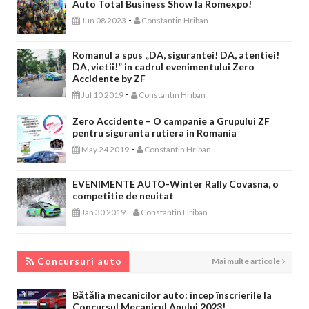
Auto Total Business Show la Romexpo!
-
Jun 08 2023
Constantin Hriban
Romanul a spus „DA, sigurantei! DA, atentiei!
DA, vietii!” in cadrul evenimentului Zero
Accidente by ZF
-
Jul 10 2019
Constantin Hriban
Zero Accidente – O campanie a Grupului ZF
pentru siguranta rutiera in Romania
-
May 24 2019
Constantin Hriban
EVENIMENTE AUTO-Winter Rally Covasna, o
competitie de neuitat
-
Jan 30 2019
Constantin Hriban
CONCURSURI AUTO
Concursuri auto
Mai multe articole
Bătălia mecanicilor auto: încep înscrierile la
Concursul Mecanicul Anului 2023!