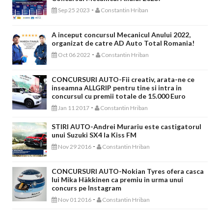
-
Sep 25 2023
Constantin Hriban
A inceput concursul Mecanicul Anului 2022,
organizat de catre AD Auto Total Romania!
-
Oct 06 2022
Constantin Hriban
CONCURSURI AUTO-Fii creativ, arata-ne ce
inseamna ALLGRIP pentru tine si intra in
concursul cu premii totale de 15.000 Euro
-
Jan 11 2017
Constantin Hriban
STIRI AUTO-Andrei Murariu este castigatorul
unui Suzuki SX4 la Kiss FM
-
Nov 29 2016
Constantin Hriban
CONCURSURI AUTO-Nokian Tyres ofera casca
lui Mika Häkkinen ca premiu in urma unui
concurs pe Instagram
-
Nov 01 2016
Constantin Hriban