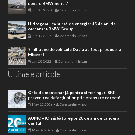
pentru BMW Seria 7
-
Jun 20 2020
Constantin Hriban
Hidrogenul ca sursă de energie: 45 de ani de
cercetare BMW Group
-
Jun 17 2024
Constantin Hriban
7 milioane de vehicule Dacia au fost produse la
Mioveni
-
Jan 28 2022
Constantin Hriban
Ultimele articole
Ghid de mentenanță pentru simeringuri SKF:
prevenirea defecțiunilor prin etanșare corectă
-
May 12 2026
Constantin Hriban
AUMOVIO sărbătorește 20 de ani de tahograf
digital
-
May 02 2026
Constantin Hriban