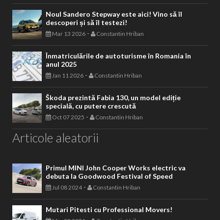
Noul Sandero Stepway este aici! Vino să îl
descoperi și să îl testezi!
-
Mar 13 2026
Constantin Hriban
Înmatriculările de autoturisme în Romania în
anul 2025
-
Jan 11 2026
Constantin Hriban
Škoda prezintă Fabia 130, un model ediție
specială, cu putere crescută
-
Oct 07 2025
Constantin Hriban
Articole aleatorii
Primul MINI John Cooper Works electric va
debuta la Goodwood Festival of Speed
-
Jul 08 2024
Constantin Hriban
Mutari Pitesti cu Professional Movers!