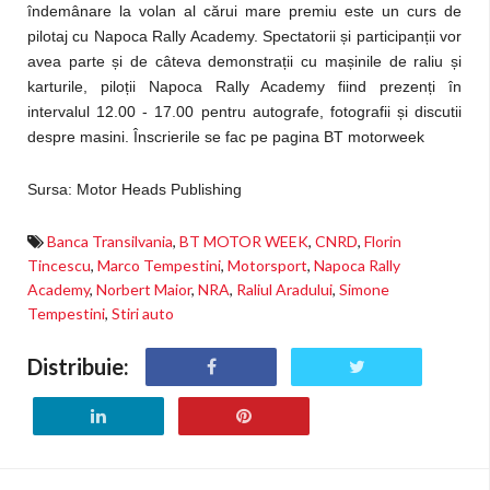
îndemânare la volan al cărui mare premiu este un curs de
pilotaj cu Napoca Rally Academy. Spectatorii și participanții vor
avea parte și de câteva demonstrații cu mașinile de raliu și
karturile, piloții Napoca Rally Academy fiind prezenți în
intervalul 12.00 - 17.00 pentru autografe, fotografii și discutii
despre masini. Înscrierile se fac pe pagina BT motorweek
Sursa:
Motor Heads Publishing
Banca Transilvania
,
BT MOTOR WEEK
,
CNRD
,
Florin
Tincescu
,
Marco Tempestini
,
Motorsport
,
Napoca Rally
Academy
,
Norbert Maior
,
NRA
,
Raliul Aradului
,
Simone
Tempestini
,
Stiri auto
Distribuie: