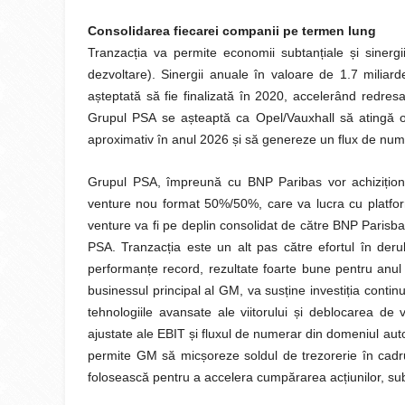
Consolidarea fiecarei companii pe termen lung
Tranzacția va permite economii subtanțiale și sinergii
dezvoltare). Sinergii anuale în valoare de 1.7 miliar
așteptată să fie finalizată în 2020, accelerând redres
Grupul PSA se așteaptă ca Opel/Vauxhall să atingă 
aproximativ în anul 2026 și să genereze un flux de num
Grupul PSA, împreună cu BNP Paribas vor achiziționa 
venture nou format 50%/50%, care va lucra cu platfor
venture va fi pe deplin consolidat de către BNP Parisba
PSA. Tranzacția este un alt pas către efortul în der
performanțe record, rezultate foarte bune pentru anul 
businessul principal al GM, va susține investiția conti
tehnologiile avansate ale viitorului și deblocarea de 
ajustate ale EBIT și fluxul de numerar din domeniul auto,
permite GM să micșoreze soldul de trezorerie în cadrul
folosească pentru a accelera cumpărarea acțiunilor, sub i