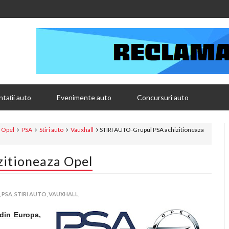
tații auto
Evenimente auto
Concursuri auto
Opel
PSA
Stiri auto
Vauxhall
STIRI AUTO-Grupul PSA achizitioneaza
itioneaza Opel
,
PSA,
STIRI AUTO,
VAUXHALL,
din Europa,