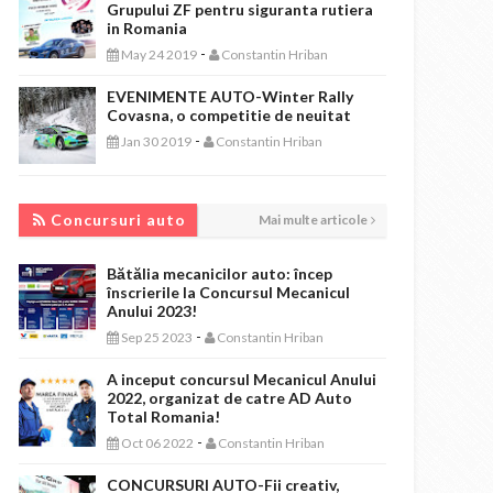
Grupului ZF pentru siguranta rutiera
in Romania
-
May 24 2019
Constantin Hriban
EVENIMENTE AUTO-Winter Rally
Covasna, o competitie de neuitat
-
Jan 30 2019
Constantin Hriban
CONCURSURI AUTO
Concursuri auto
Mai multe articole
Bătălia mecanicilor auto: încep
înscrierile la Concursul Mecanicul
Anului 2023!
-
Sep 25 2023
Constantin Hriban
A inceput concursul Mecanicul Anului
2022, organizat de catre AD Auto
Total Romania!
-
Oct 06 2022
Constantin Hriban
CONCURSURI AUTO-Fii creativ,