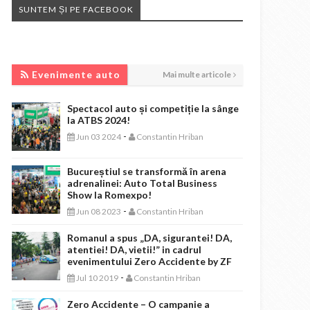
SUNTEM ȘI PE FACEBOOK
EVENIMENTE AUTO
Evenimente auto
Mai multe articole
Spectacol auto și competiție la sânge
la ATBS 2024!
-
Jun 03 2024
Constantin Hriban
Bucureștiul se transformă în arena
adrenalinei: Auto Total Business
Show la Romexpo!
-
Jun 08 2023
Constantin Hriban
Romanul a spus „DA, sigurantei! DA,
atentiei! DA, vietii!” in cadrul
evenimentului Zero Accidente by ZF
-
Jul 10 2019
Constantin Hriban
Zero Accidente – O campanie a