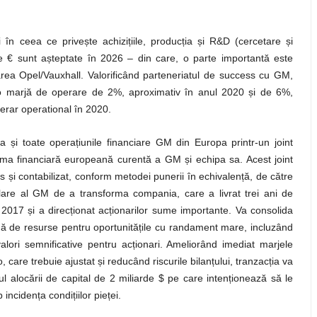
 în ceea ce privește achizițiile, producția și R&D (cercetare și
de € sunt așteptate în 2026 – din care, o parte importantă este
area Opel/Vauxhall. Valorificând parteneriatul de success cu GM,
o marjă de operare de 2%, aproximativ în anul 2020 și de 6%,
erar operational în 2020.
și toate operațiunile financiare GM din Europa printr-un joint
ma financiară europeană curentă a GM și echipa sa. Acest joint
s și contabilizat, conform metodei punerii în echivalență, de către
ulare al GM de a transforma compania, care a livrat trei ani de
2017 și a direcționat acționarilor sume importante. Va consolida
nuă de resurse pentru oportunitățile cu randament mare, incluzând
valori semnificative pentru acționari. Ameliorând imediat marjele
 care trebuie ajustat și reducând riscurile bilanțului, tranzacția va
 alocării de capital de 2 miliarde $ pe care intenționează să le
ncidența condițiilor pieței.