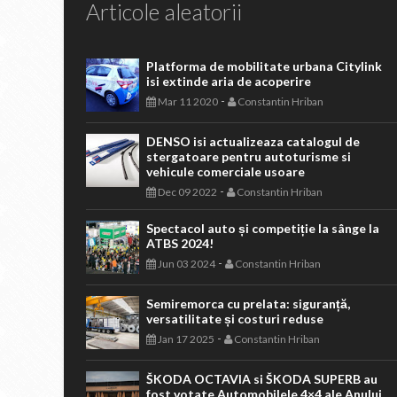
Articole aleatorii
Platforma de mobilitate urbana Citylink
isi extinde aria de acoperire
-
Mar 11 2020
Constantin Hriban
DENSO isi actualizeaza catalogul de
stergatoare pentru autoturisme si
vehicule comerciale usoare
-
Dec 09 2022
Constantin Hriban
Spectacol auto și competiție la sânge la
ATBS 2024!
-
Jun 03 2024
Constantin Hriban
Semiremorca cu prelata: siguranță,
versatilitate și costuri reduse
-
Jan 17 2025
Constantin Hriban
ŠKODA OCTAVIA si ŠKODA SUPERB au
fost votate Automobilele 4×4 ale Anului