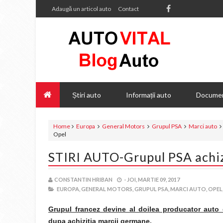
Adaugă un articol auto
Contact
Știri auto
Informații auto
Documen
Home
Europa
General Motors
Grupul PSA
Marci auto
Opel
STIRI AUTO-Grupul PSA achiz
CONSTANTIN HRIBAN
-
JOI, MARTIE 09, 2017
EUROPA,
GENERAL MOTORS,
GRUPUL PSA,
MARCI AUTO,
OPEL
Grupul francez devine al doilea producator auto 
dupa achizitia marcii germane.