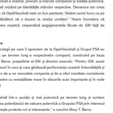
hall a realizat, precum și mărcile companiei și tradiția puternică.
ll mizând pe identitățile mărcilor respective. Deoarece am creat
m că Opel/Vauxhall este un bun partener. Vedem acest lucru ca pe
erăbdători să o ducem la nivelul următor.” “Avem încredere că
nerea noastră, respectând angajamentele făcute de GM față de
re
colegii pe care îi apreciem de la Opel/Vauxhall și Grupul PSA au
a pe termen lung a respectivelor companii, construind pe baza
. Barra, președinte al GM și director executiv. “Pentru GM, acest
re sunt în curs și care ghidează performanța noastră îmbunătățită și
rs de a ne remodela compania și de a oferi rezultate consistente
noastre cu rentabilitate mare în afacerile auto importante și în noile
i.
hall într-o poziție și mai puternică pe termen lung și suntem
rea potențialului de valoare puternică a Grupului PSA prin interesul
ește proiecte noi și interesante,” a conchis Mary T. Barra.