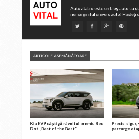
Autovital.ro este un blog auto cu ști
nemărginitul univers auto! Haideți 
ARTICOLE ASEMĂNĂTOARE
Kia EV9 câștigă râvnitul premiu Red
Precis, sigur
Dot „Best of the Best”
parcurge eta