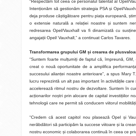
“Respectăm tot ceea ce personalul talentat al Opel/Vaux
Intenționăm să gestionăm strategia PSA și Opel/Vauxha
deja produse câștigătoare pentru piața europeană, ști
o extensie naturală a relației noastre și suntem n
redresarea Opel/Vauxhall va fi dinamizată cu susți
angajații Opel/ Vauxhall,” a continuat Carlos Tavares.
Transformarea grupului GM și crearea de plusvaloa
“Suntem foarte mulțumiți de faptul că, împreună, GM, 
creat o nouă oportunitate de a amplifica performanț
succesului alianței noastre anterioare”, a spus Mary T
lucru reprezintă un alt pas important în activitățile ca
accelerează ritmul nostru de dezvoltare. Suntem în cu
acționarilor noștri prin alocare de capital investițiilor 
tehnologii care ne permit să conducem viitorul mobilități
“Credem că acest capitol nou plasează Opel și Vaux
nerăbdători să participăm la succese viitoare și la crea
nostru economic și colaborarea continuă în ceea ce priv