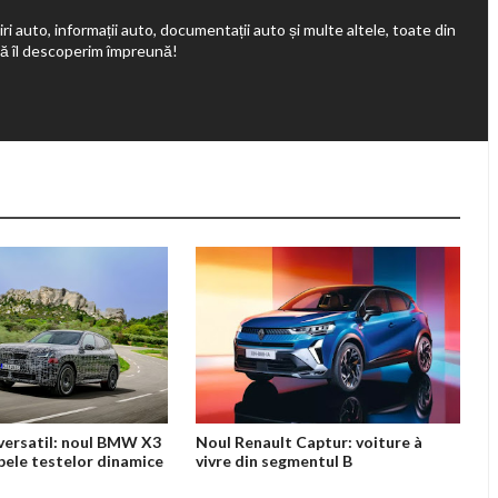
ri auto, informații auto, documentații auto și multe altele, toate din
să îl descoperim împreună!
, versatil: noul BMW X3
Noul Renault Captur: voiture à
pele testelor dinamice
vivre din segmentul B