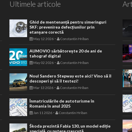
Ultimele articole
Art
Ghid de mentenanță pentru simeringuri
SKF: prevenirea defecțiunilor prin
etanșare corectă
-
May 12 2026
Constantin Hriban
AUMOVIO sărbătorește 20 de ani de
tahograf digital
-
May 02 2026
Constantin Hriban
Noul Sandero Stepway este aici! Vino să îl
descoperi și să îl testezi!
-
Mar 13 2026
Constantin Hriban
Înmatriculările de autoturisme în
Romania în anul 2025
-
Jan 11 2026
Constantin Hriban
Škoda prezintă Fabia 130, un model ediție
specială, cu putere crescută