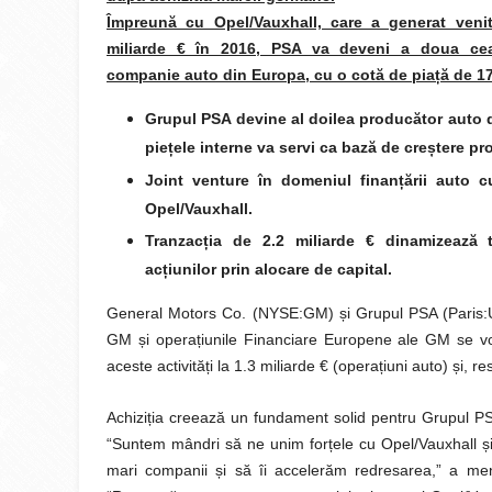
Împreună cu Opel/Vauxhall, care a generat venit
miliarde € în 2016, PSA va deveni a doua ce
companie auto din Europa, cu o cotă de piață de 1
Grupul PSA devine al doilea producător auto d
piețele interne va servi ca bază de creștere pro
Joint venture în domeniul finanțării auto 
Opel/Vauxhall.
Tranzacția de 2.2 miliarde € dinamizează
acțiunilor prin alocare de capital.
General Motors Co. (NYSE:GM) și Grupul PSA (Paris:UG)
GM și operațiunile Financiare Europene ale GM se vor
aceste activități la 1.3 miliarde € (operațiuni auto) și, res
Achiziția creează un fundament solid pentru Grupul PSA,
“Suntem mândri să ne unim forțele cu Opel/Vauxhall 
mari companii și să îi accelerăm redresarea,” a men