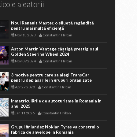
icole aleatorii
Noul Renault Master, o siluetă regândită
pentru mai multă eficiență
-
Nov 13 2023
Constantin Hriban
Aston Martin Vantage câștigă prestigiosul
Golden Steering Wheel 2024
-
Nov 09 2024
Constantin Hriban
3 motive pentru care sa alegi TransCar
pentru deplasarile in grupuri organizate
-
Apr 27 2020
Constantin Hriban
Înmatriculările de autoturisme în Romania în
anul 2025
-
Jan 11 2026
Constantin Hriban
Grupul finlandez Nokian Tyres va construi o
fabrica de anvelope in Romania