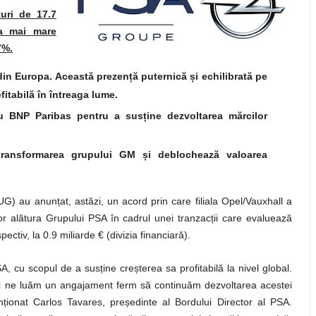
uri de 17.7
a mai mare
7%.
in Europa. Această prezență puternică și echilibrată pe
fitabilă în întreaga lume.
cu BNP Paribas pentru a susține dezvoltarea mărcilor
 transformarea grupului GM și deblochează valoarea
 au anunțat, astăzi, un acord prin care filiala Opel/Vauxhall a
 alătura Grupului PSA în cadrul unei tranzacții care evaluează
pectiv, la 0.9 miliarde € (divizia financiară).
 cu scopul de a susține creșterea sa profitabilă la nivel global.
și ne luăm un angajament ferm să continuăm dezvoltarea acestei
ționat Carlos Tavares, președinte al Bordului Director al PSA.