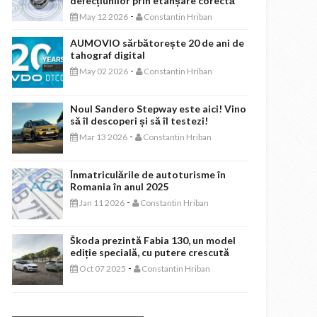
defecțiunilor prin etanșare corectă
-
May 12 2026
Constantin Hriban
AUMOVIO sărbătorește 20 de ani de
tahograf digital
-
May 02 2026
Constantin Hriban
Noul Sandero Stepway este aici! Vino
să îl descoperi și să îl testezi!
-
Mar 13 2026
Constantin Hriban
Înmatriculările de autoturisme în
Romania în anul 2025
-
Jan 11 2026
Constantin Hriban
Škoda prezintă Fabia 130, un model
ediție specială, cu putere crescută
-
Oct 07 2025
Constantin Hriban